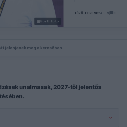
0
TÖRŐ FERENC
245 N
Northfoto
zött jelenjenek meg a keresőben.
dzések unalmasak, 2027-től jelentős
ítésében.