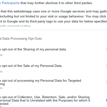
ezte, hogy a jövőben kevesebb gyakorlásra,
Participants
that may further disclose it to other third parties.
unk.
 that this website/app uses one or more Google services and may gath
including but not limited to your visit or usage behaviour. You may click 
 to Google and its third-party tags to use your data for below specifi
ogle consent section.
l Data Processing Opt Outs
o opt-out of the Sharing of my personal data.
In
o opt-out of the Sale of my Personal Data.
In
to opt-out of processing my Personal Data for Targeted
a győzelemért – ez
ing.
FORMA-1
wis Hamilton
In
Lando Norris meglepő vallomást
tett a gyermekkori
o opt-out of Collection, Use, Retention, Sale, and/or Sharing
szenvedélyéről
ersonal Data that Is Unrelated with the Purposes for which it
lected.