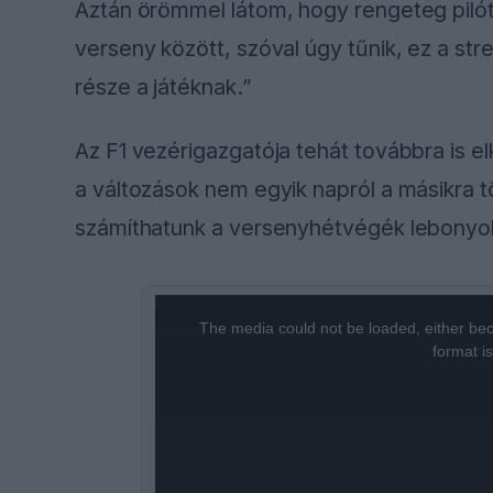
Aztán örömmel látom, hogy rengeteg pilóta
verseny között, szóval úgy tűnik, ez a str
része a játéknak.”
Az F1 vezérigazgatója tehát továbbra is el
a változások nem egyik napról a másikra 
számíthatunk a versenyhétvégék lebonyol
This
is
a
The media could not be loaded, either bec
modal
window.
format i