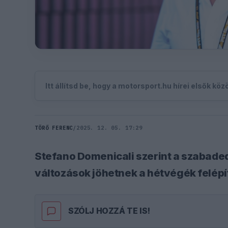
Itt állítsd be, hogy a motorsport.hu hírei elsők kö
TÖRŐ FERENC
/
2025. 12. 05. 17:29
Stefano Domenicali szerint a szabade
változások jöhetnek a hétvégék felép
SZÓLJ HOZZÁ TE IS!