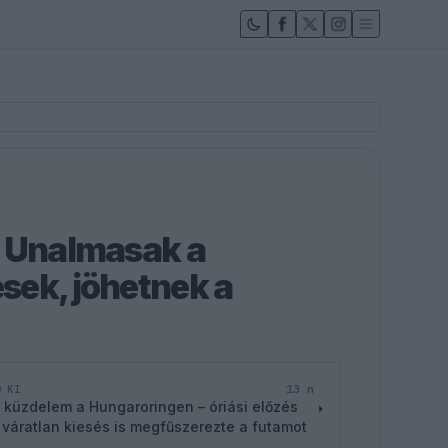
: Unalmasak a
ek, jöhetnek a
13 n
D KI
 küzdelem a Hungaroringen – óriási előzés
 váratlan kiesés is megfűszerezte a futamot