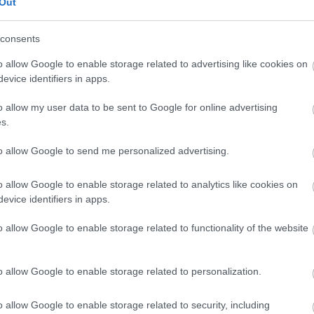
Out
yhétvégén – akár két, akár három napos –
consents
en az pont vagy pozíció” – fogalmazott
o allow Google to enable storage related to advertising like cookies on
tfutamok bevezetése is ezt a célt szolgálta.
evice identifiers in apps.
o allow my user data to be sent to Google for online advertising
en is kezdenek népszerűvé válni, akik
s.
ik megérteni, hogy ezek a versenyek valódi
to allow Google to send me personalized advertising.
zámára is motiváló.”
o allow Google to enable storage related to analytics like cookies on
evice identifiers in apps.
dolgozik azon, hogyan lehetne a promóterekkel
ve egy dinamikusabb, tömörebb hétvégi
o allow Google to enable storage related to functionality of the website
lyán és azon kívül zajló események egyaránt
o allow Google to enable storage related to personalization.
o allow Google to enable storage related to security, including