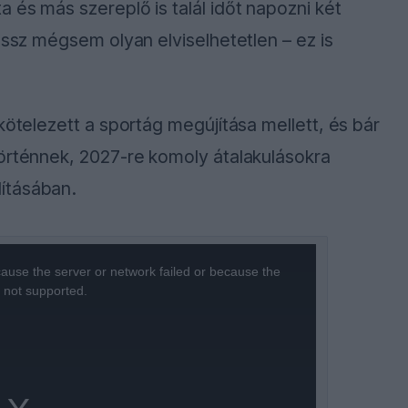
 és más szereplő is talál időt napozni két
essz mégsem olyan elviselhetetlen – ez is
kötelezett a sportág megújítása mellett, és bár
történnek, 2027-re komoly átalakulásokra
ításában.
ause the server or network failed or because the
s not supported.