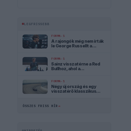
LEGFRISSEBB
FORMA-1
A rajongók még nem írták
le George Russellt a
súlyos pofonok után
FORMA-1
Sainz visszatérne a Red
Bullhoz, ahol a
győzelemért harcolhatna
FORMA-1
Négy új ország és egy
visszatérő klasszikus
pályázik F1-es futamra
2028-tól
→
ÖSSZES FRISS HÍR
HIRDETÉS