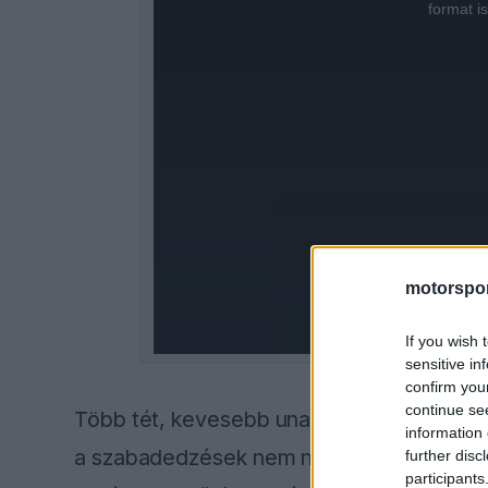
is
format i
a
modal
window.
motorspor
If you wish 
sensitive in
confirm you
continue se
Több tét, kevesebb unalom A sportág veze
information 
a szabadedzések nem nyújtanak elég izga
further disc
participants