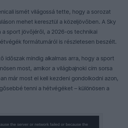
cali ismét világossá tette, hogy a sorozat
kuláson mehet keresztül a közeljövőben. A Sky
 a sport jövőjéről, a 2026-os technikai
hétvégék formátumáról is részletesen beszélt.
 időszak mindig alkalmas arra, hogy a sport
önösen most, amikor a világbajnoki cím sorsa
an már most el kell kezdeni gondolkodni azon,
gősebbé tenni a hétvégéket – különösen a
ause the server or network failed or because the