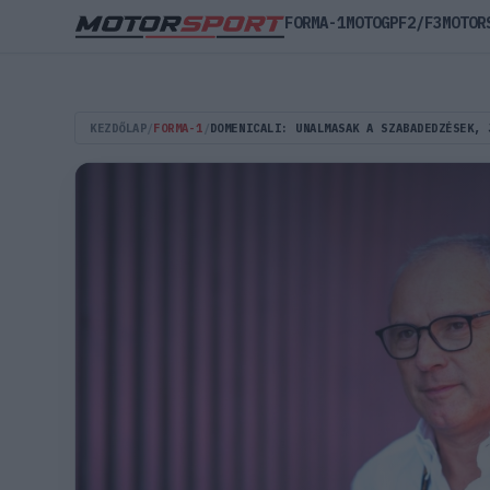
FORMA-1
MOTOGP
F2/F3
MOTOR
KEZDŐLAP
/
FORMA-1
/
DOMENICALI: UNALMASAK A SZABADEDZÉSEK, 