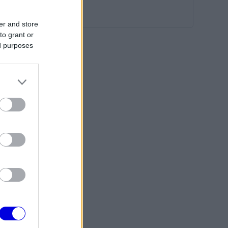
er and store
to grant or
ed purposes