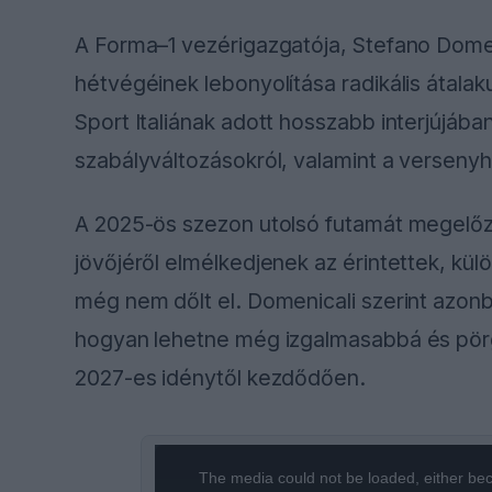
A Forma–1 vezérigazgatója, Stefano Domeni
hétvégéinek lebonyolítása radikális átala
Sport Italiának adott hosszabb interjújában
szabályváltozásokról, valamint a verseny
A 2025-ös szezon utolsó futamát megelőző
jövőjéről elmélkedjenek az érintettek, kül
még nem dőlt el. Domenicali szerint azonb
hogyan lehetne még izgalmasabbá és pör
2027-es idénytől kezdődően.
This
The media could not be loaded, either bec