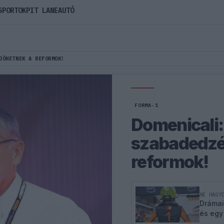
SPORTOK
PIT LANE
AUTÓ
JÖHETNEK A REFORMOK!
FORMA-1
Domenicali
szabadedzés
reformok!
NE HAGY
Drámai
és egy