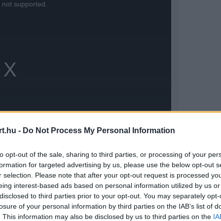
s not supported.
t.hu -
Do Not Process My Personal Information
to opt-out of the sale, sharing to third parties, or processing of your per
formation for targeted advertising by us, please use the below opt-out s
r selection. Please note that after your opt-out request is processed y
eing interest-based ads based on personal information utilized by us or
tője nem először beszél arról, hogy szerinte
disclosed to third parties prior to your opt-out. You may separately opt-
lmat a nézőknek. Mostani nyilatkozatában ezt
losure of your personal information by third parties on the IAB’s list of
. This information may also be disclosed by us to third parties on the
IA