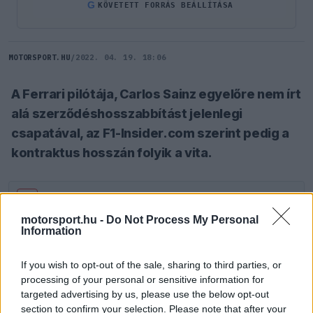
G
KÖVETETT FORRÁS BEÁLLÍTÁSA
MOTORSPORT.HU
/
2022. 04. 19. 18:06
A Ferrari pilótája, Carlos Sainz egyelőre nem írt
alá szerződéshosszabbítást jelenlegi
csapatával, az F1-Insider.com szerint pedig a
kontraktus hosszán folyik a vita.
SZÓLJ HOZZÁ TE IS!
motorsport.hu -
Do Not Process My Personal
Information
Carlos Sainz első ferraris éve kifejezetten erősen
If you wish to opt-out of the sale, sharing to third parties, or
sikerült, ugyanis a pontversenyben sikerült
processing of your personal or sensitive information for
Charles Leclerc
előtt végeznie, ennek
targeted advertising by us, please use the below opt-out
section to confirm your selection. Please note that after your
ismeretében nem meglepő, hogy az olasz sajtó