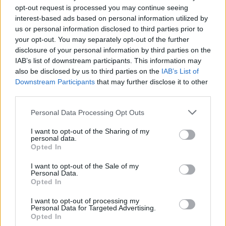
opt-out request is processed you may continue seeing
tavaly tél óta arról ír, hogy csak idő kérdése lehet
interest-based ads based on personal information utilized by
us or personal information disclosed to third parties prior to
a spanyol versenyző szerződéshosszabbítása.
your opt-out. You may separately opt-out of the further
disclosure of your personal information by third parties on the
Erről beszélt a csapatfőnök Mattia Binotto és
IAB’s list of downstream participants. This information may
also be disclosed by us to third parties on the
IAB’s List of
maga Sainz is, akinek a jelenlegi kontraktusa
Downstream Participants
that may further disclose it to other
2022 végén jár le a Scuderiával. A német
F1-
third parties.
Insider.com
pedig nemrég arról írt, hogy egy
Please note that this website/app uses one or more Google
Personal Data Processing Opt Outs
services and may gather and store information including but
fontos kérdésben nincs egyezség a felek közt.
not limited to your visit or usage behaviour. You may click to
I want to opt-out of the Sharing of my
personal data.
grant or deny consent to Google and its third-party tags to
Opted In
use your data for below specified purposes in below Google
consent section.
I want to opt-out of the Sale of my
The media could not be loaded, either because
This
Personal Data.
the server or network failed or because the format
Opted In
is
is not supported.
Video
a
I want to opt-out of processing my
Player
Personal Data for Targeted Advertising.
is
loading.
modal
Opted In