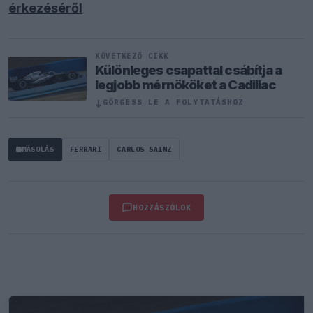
érkezéséről
KÖVETKEZŐ CIKK
Különleges csapattal csábítja a
legjobb mérnököket a Cadillac
↓
GÖRGESS LE A FOLYTATÁSHOZ
MÁSOLÁS
FERRARI
CARLOS SAINZ
HOZZÁSZÓLOK