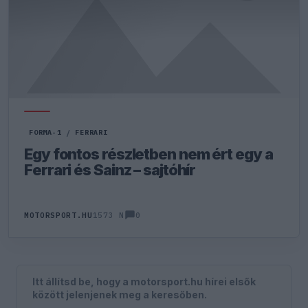
FORMA-1
/
FERRARI
Egy fontos részletben nem ért egy a
Ferrari és Sainz – sajtóhír
0
MOTORSPORT.HU
1573 N
Itt állítsd be, hogy a motorsport.hu hírei elsők
között jelenjenek meg a keresőben.