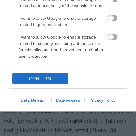
related to functionality of the website or app.
I want to allow Google to enable storage
related to personalization.
FORMA-1
Adrian Newey megtörte a csendet
Christian Horner érkezéséről
I want to allow Google to enable storage
related to security, including authentication
functionality and fraud prevention, and other
user protection.
FORMA-1
Reagált az Audi a Sainz és Piastri
leigazolásáról szóló hírekre
CONFIRM
Data Deletion
Data Access
Privacy Policy
Sainz az idei szezont két dobogós helyezéssel
kezdte, Ausztráliában viszont az időmérőn peches
volt, így csak a 9. helyről rajtolhatott, a futamon
pedig kicsúszott és kiesett, ezzel jókora, 38