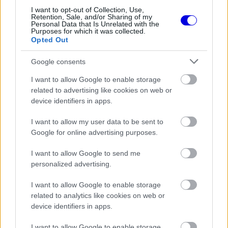
window.
I want to opt-out of Collection, Use,
Retention, Sale, and/or Sharing of my
Personal Data that Is Unrelated with the
Purposes for which it was collected.
Opted Out
Ugyanis a német portál szerint Sainz újabb 2 évre
Google consents
szeretne aláírni, hogy közép távra bebiztosítsa a
I want to allow Google to enable storage
related to advertising like cookies on web or
jövőjét a maranellóiaknál, míg a
Ferrari
az 1+1
device identifiers in apps.
éves aláírást szorgalmazná, ami tehát 2023
I want to allow my user data to be sent to
végéig lenne érvényes, opcióval a 2024-re való
Google for online advertising purposes.
hosszabbításra.
I want to allow Google to send me
personalized advertising.
EZEKET IS AJÁNLJUK
I want to allow Google to enable storage
related to analytics like cookies on web or
device identifiers in apps.
FORMA-1
Bajnoki esélyessé lépett elő Lewis
Hamilton a Ferrarinál
I want to allow Google to enable storage