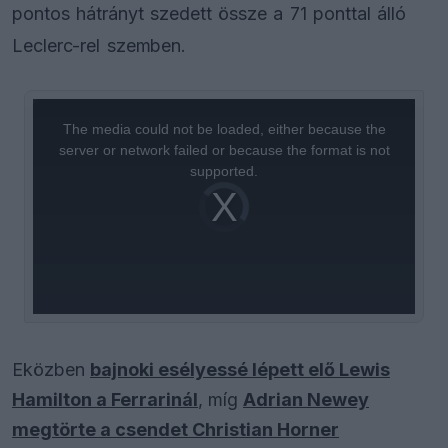
pontos hátrányt szedett össze a 71 ponttal álló
Leclerc-rel szemben.
This
is
a
The media could not be loaded, either because the
modal
window.
server or network failed or because the format is not
supported.
Video
Player
is
loading.
Eközben
bajnoki esélyessé lépett elő Lewis
Hamilton a Ferrarinál
, míg
Adrian Newey
megtörte a csendet Christian Horner