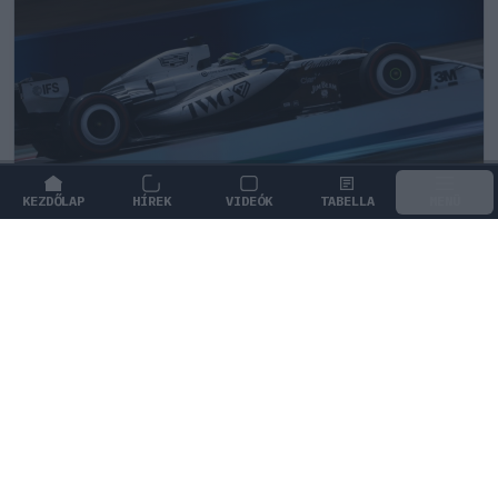
KEZDŐLAP
HÍREK
VIDEÓK
TABELLA
MENÜ
FORMA-1
/
CADILLAC
Különleges csapattal csábítja a
legjobb mérnököket a Cadillac
Graeme Lowdon szerint a Cadillac merész ambíciói és
a kiváló munkakörnyezet vonzzák a legkiválóbb
szakembereket a Forma–1 új csapatához.
0
TÖRŐ FERENC
26 P