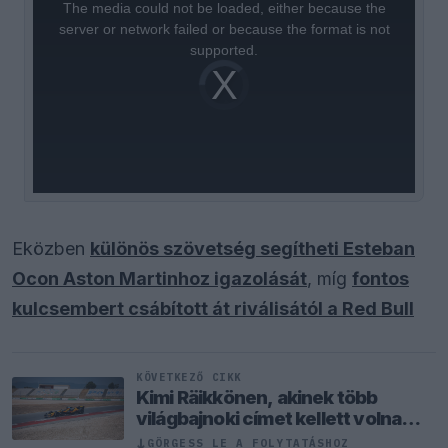
a
The media could not be loaded, either because the
modal
window.
server or network failed or because the format is not
supported.
Video
Player
is
loading.
Eközben
különös szövetség segítheti Esteban
Ocon Aston Martinhoz igazolását
, míg
fontos
kulcsembert csábított át riválisától a Red Bull
KÖVETKEZŐ CIKK
Kimi Räikkönen, akinek több
világbajnoki címet kellett volna
nyernie a McLarennel
↓
GÖRGESS LE A FOLYTATÁSHOZ