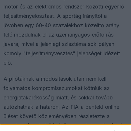
motor és az elektromos rendszer közötti egyenlő
teljesítményelosztást. A sportág irányítói a
jövőben egy 60-40 százalékhoz közelítő arány
felé mozdulnak el az üzemanyagos erőforrás
javára, mivel a jelenlegi szisztéma sok pályán
komoly "teljesítményvesztés" jelenséget idézett
elő.
A pilótáknak a módosítások után nem kell
folyamatos kompromisszumokat kötniük az
energiatakarékosság miatt, és sokkal tovább
autózhatnak a határon. Az FIA a pénteki online
ülését követő közleményében részletezte a
terveket, és a belsőégésű motorok teljesítményét