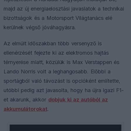
majd az új energiaelosztási javaslatok a technikai
bizottságok és a Motorsport Világtanács elé
kerülnek végső jóváhagyásra.
Az elmúlt időszakban több versenyző is
ellenérzését fejezte ki az elektromos hajtás
térnyerése miatt, közülük is Max Verstappen és
Lando Norris volt a leghangosabb. Előbbi a
sportágból való távozást is opcióként említette,
utóbbi pedig azt javasolta, hogy ha újra igazi F1-
et akarunk, akkor
dobjuk ki az autóból az
akkumulátorokat
.
This
is