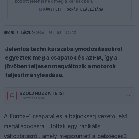
között jelenjenek meg a keresőben.
G
KÖVETETT FORRÁS BEÁLLÍTÁSA
HEGEDŰS LÁSZLÓ
/
2026. 05. 08. 17:15
Jelentős technikai szabálymódosításokról
egyeztek meg a csapatok és az FIA, így a
jövőben teljesen megváltozik a motorok
teljesítményleadása.
SZÓLJ HOZZÁ TE IS!
5 hozzászólás.
A Forma–1 csapatai és a bajnokság vezetői elvi
megállapodásra jutottak egy radikális
változtatásról, amely megszünteti a belsőégésű