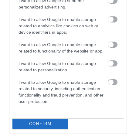
EZEKET IS AJÁNLJUK
I want to allow Google to send me
personalized advertising.
FORMA-1
I want to allow Google to enable storage
Különös szövetség segítheti
related to analytics like cookies on web or
Esteban Ocon Aston Martinhoz
device identifiers in apps.
igazolását
I want to allow Google to enable storage
related to functionality of the website or app.
FORMA-1
I want to allow Google to enable storage
Fontos kulcsembert csábított át
related to personalization.
riválisától a Red Bull
I want to allow Google to enable storage
related to security, including authentication
functionality and fraud prevention, and other
user protection.
FORMA-1
Súlyos figyelmeztetést kapott a
Ferrari Lewis Hamilton miatt
CONFIRM