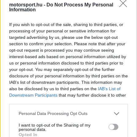
az üzemanyag-áramlás növelésével 50 kW-tal
motorsport.hu -
Do Not Process My Personal
Information
emelik meg, miközben az elektromos hajtás erejét
350 kW-ról 300 kW-ra korlátozzák. Ez az új
If you wish to opt-out of the sale, sharing to third parties, or
processing of your personal or sensitive information for
irányvonal a testület szerint jelentős "szabadság"
targeted advertising by us, please use the below opt-out
érzését adja majd a versenyzőknek, akik az idei
section to confirm your selection. Please note that after your
opt-out request is processed you may continue seeing
szezon során is gyakran szembesültek bonyolult
interest-based ads based on personal information utilized by
szituációkkal az elektromos energia hiánya miatt.
us or personal information disclosed to third parties prior to
your opt-out. You may separately opt-out of the further
disclosure of your personal information by third parties on the
IAB’s list of downstream participants. This information may
The media could not be loaded, either because
also be disclosed by us to third parties on the
IAB’s List of
This
the server or network failed or because the format
Downstream Participants
that may further disclose it to other
is
is not supported.
third parties.
Video
a
Player
Please note that this website/app uses one or more Google
Personal Data Processing Opt Outs
is
loading.
services and may gather and store information including but
modal
not limited to your visit or usage behaviour. You may click to
I want to opt-out of the Sharing of my
window.
personal data.
grant or deny consent to Google and its third-party tags to
Opted In