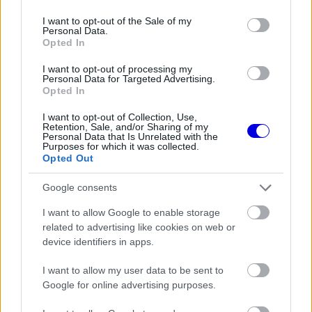
use your data for below specified purposes in below Google
consent section.
I want to opt-out of the Sale of my
Personal Data.
Opted In
Előrehozott fejlesztések a háttérben
I want to opt-out of processing my
Personal Data for Targeted Advertising.
Az átállás komoly kihívásokat tartogat, hiszen a
Opted In
nagyobb üzemanyagtartályok beépítéséhez a
I want to opt-out of Collection, Use,
Retention, Sale, and/or Sharing of my
karosszéria módosítására is szükség lesz. A
Personal Data that Is Unrelated with the
Purposes for which it was collected.
csapatok között mégis teljes volt az egyetértés
Opted Out
abban, hogy a változtatásokat a korábban
Google consents
tervezett 2028-as időpont helyett már 2027-re
I want to allow Google to enable storage
előrehozzák, ugyanis a felmerülő problémák
related to advertising like cookies on web or
device identifiers in apps.
azonnali megoldásának vágya felülírta a technikai
nehézségeket.
I want to allow my user data to be sent to
Google for online advertising purposes.