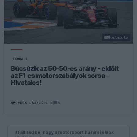
Northfoto
FORMA-1
Búcsúzik az 50-50-es arány - eldőlt
az F1-es motorszabályok sorsa -
Hivatalos!
5
HEGEDŰS LÁSZLÓ
91 N
Itt állítsd be, hogy a motorsport.hu hírei elsők