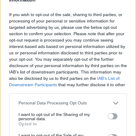
későn fékezve egyszerre előzte meg mindkét
If you wish to opt-out of the sale, sharing to third parties, or
riválisát.
processing of your personal or sensitive information for
targeted advertising by us, please use the below opt-out
section to confirm your selection. Please note that after your
A jelenetet fedélzeti kamerás és légi felvételek is
opt-out request is processed you may continue seeing
megörökítették, amik különösen látványosan
interest-based ads based on personal information utilized by
us or personal information disclosed to third parties prior to
mutatták meg, milyen pontosan helyezte el autóját
your opt-out. You may separately opt-out of the further
Albon a két versenygép között.
disclosure of your personal information by third parties on the
IAB’s list of downstream participants. This information may
also be disclosed by us to third parties on the
IAB’s List of
Downstream Participants
that may further disclose it to other
The media could not be loaded, either because
third parties.
This
the server or network failed or because the format
is
Please note that this website/app uses one or more Google
Personal Data Processing Opt Outs
is not supported.
services and may gather and store information including but
Video
a
Player
not limited to your visit or usage behaviour. You may click to
I want to opt-out of the Sharing of my
is
personal data.
loading.
modal
grant or deny consent to Google and its third-party tags to
Opted In
use your data for below specified purposes in below Google
window.
consent section.
I want to opt-out of the Sale of my