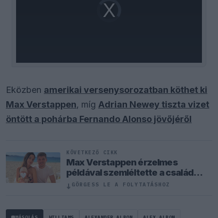
Video
Player
is
loading.
Eközben
amerikai versenysorozatban köthet ki
Max Verstappen
, míg
Adrian Newey tiszta vizet
öntött a pohárba Fernando Alonso jövőjéről
KÖVETKEZŐ CIKK
Max Verstappen érzelmes
példával szemléltette a család
fontosságát
↓
GÖRGESS LE A FOLYTATÁSHOZ
MÁSOLÁS
WILLIAMS
ALEXANDER ALBON
ALEX ALBON