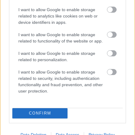
FORMA-1
I want to allow Google to enable storage
Adrian Newey tiszta vizet öntött a
related to analytics like cookies on web or
pohárba Fernando Alonso jövőjéről
device identifiers in apps.
I want to allow Google to enable storage
related to functionality of the website or app.
FORMA-1
A Ferrari olyan útra lépett amely
I want to allow Google to enable storage
évekre meghatározhatja a sikerét
related to personalization.
I want to allow Google to enable storage
related to security, including authentication
Albon a hátsó egyenesben használta ki a
functionality and fraud prevention, and other
user protection.
szélárnyékot, mielőtt „belülre vetődött a sikánnál”,
amivel egyetlen mozdulattal két pozíciót nyert. A
felvétel azóta is rendszeresen felbukkan a sportág
CONFIRM
legjobb előzéseit összegző válogatásokban.
Data Deletion
Data Access
Privacy Policy