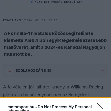
G
KÖVETETT FORRÁS BEÁLLÍTÁSA
KOVÁCS ENIKŐ
/
2026. 05. 19. 08:18
A Formula–1 hivatalos közösségi felülete
kiemelte Alex Albon egyik legemlékezetesebb
manőverét, amit a 2024-es Kanadai Nagydíjon
mutatott be.
SZÓLJ HOZZÁ TE IS!
A felvételen jól látható, ahogy a Williams Racing
pilótája a hátsó egyenesben szélárnyékot
használva közelítette meg Daniel Ricciardo és
motorsport.hu -
Do Not Process My Personal
Esteban Ocon
autóját, majd a sikánnál rendkívül
Information