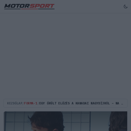
KEZDŐLAP
/
FORMA-1
/
EGY ŐRÜLT ELŐZÉS A KANADAI NAGYDÍJRÓL – NA ERRŐL KELL SZÓLNIA A FORMA-1-NEK