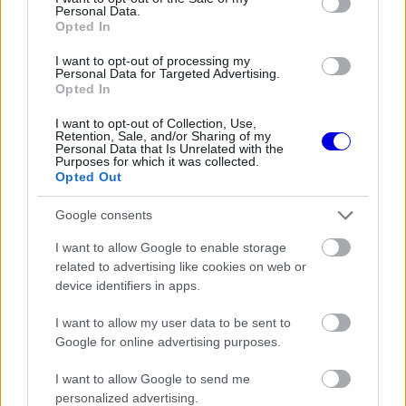
Personal Data.
Opted In
I want to opt-out of processing my
Personal Data for Targeted Advertising.
A montreali hétvége változó körülményei – a
Opted In
vizesből fokozatosan felszáradó pálya – tovább
I want to opt-out of Collection, Use,
növelték a manőver nehézségét, hiszen ilyen
Retention, Sale, and/or Sharing of my
Personal Data that Is Unrelated with the
Purposes for which it was collected.
körülmények között egy apró hiba is könnyen
Opted Out
kiesést vagy ütközést eredményezhetett volna.
Google consents
I want to allow Google to enable storage
EZEKET IS AJÁNLJUK
related to advertising like cookies on web or
device identifiers in apps.
FORMA-1
I want to allow my user data to be sent to
Amerikai versenysorozatban
köthet ki Max Verstappen
Google for online advertising purposes.
I want to allow Google to send me
personalized advertising.