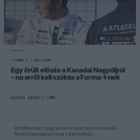
X / Williams
FORMA-1
/
WILLIAMS
Egy őrült előzés a Kanadai Nagydíjról
– na erről kell szólnia a Forma-1-nek
0
KOVÁCS ENIKŐ
79 N
Itt állítsd be, hogy a motorsport.hu hírei elsők
között jelenjenek meg a keresőben.