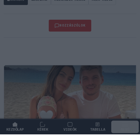
HOZZÁSZÓLOK
KEZDŐLAP
HÍREK
VIDEÓK
TABELLA
MENÜ