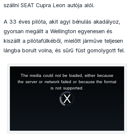
szállni SEAT Cupra Leon autója alól.
A 33 éves pilóta, akit agyi bénulás akadályoz,
gyorsan megállt a Wellington egyenesen és
kiszállt a pilótafülkéből, mielőtt járműve teljesen
lángba borult volna, és sűrű füst gomolygott fel.
The media could not be loaded, either because
This
the server or network failed or because the format
is
is not supported.
Video
a
Player
is
loading.
modal
window.