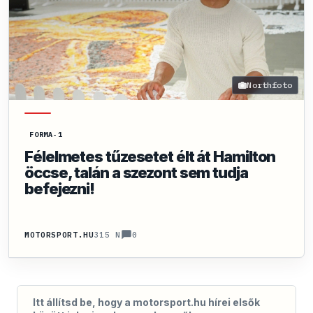
Northfoto
FORMA-1
Félelmetes tűzesetet élt át Hamilton
öccse, talán a szezont sem tudja
befejezni!
0
MOTORSPORT.HU
315 N
Itt állítsd be, hogy a motorsport.hu hírei elsők