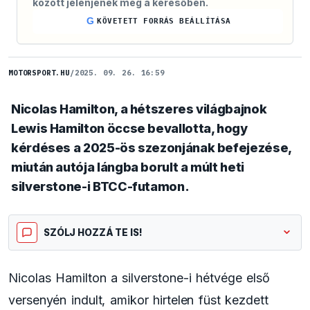
között jelenjenek meg a keresőben.
G
KÖVETETT FORRÁS BEÁLLÍTÁSA
MOTORSPORT.HU
/
2025. 09. 26. 16:59
Nicolas Hamilton, a hétszeres világbajnok
Lewis Hamilton öccse bevallotta, hogy
kérdéses a 2025-ös szezonjának befejezése,
miután autója lángba borult a múlt heti
silverstone-i BTCC-futamon.
SZÓLJ HOZZÁ TE IS!
Nicolas Hamilton a silverstone-i hétvége első
versenyén indult, amikor hirtelen füst kezdett