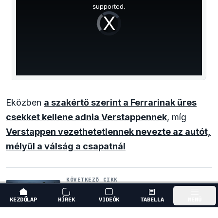
supported.
Video
Player
is
loading.
Eközben
a szakértő szerint a Ferrarinak üres
csekket kellene adnia Verstappennek
, míg
Verstappen vezethetetlennek nevezte az autót,
mélyül a válság a csapatnál
KÖVETKEZŐ CIKK
Kimi Räikkönen, akinek több
világbajnoki címet kellett volna
KEZDŐLAP
HÍREK
VIDEÓK
TABELLA
MENÜ
nyernie a McLarennel
GÖRGESS LE A FOLYTATÁSHOZ
↓