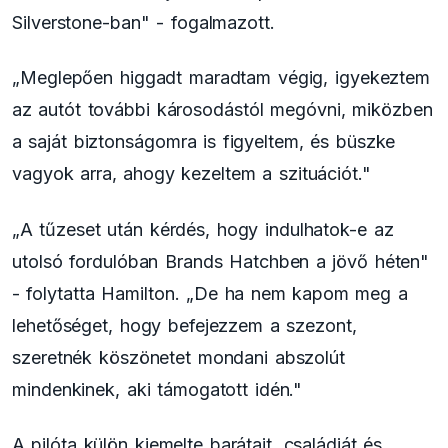
Silverstone-ban" - fogalmazott.
„Meglepően higgadt maradtam végig, igyekeztem
az autót további károsodástól megóvni, miközben
a saját biztonságomra is figyeltem, és büszke
vagyok arra, ahogy kezeltem a szituációt."
„A tűzeset után kérdés, hogy indulhatok-e az
utolsó fordulóban Brands Hatchben a jövő héten"
- folytatta Hamilton. „De ha nem kapom meg a
lehetőséget, hogy befejezzem a szezont,
szeretnék köszönetet mondani abszolút
mindenkinek, aki támogatott idén."
A pilóta külön kiemelte barátait, családját és