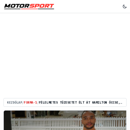
KEZDŐLAP
/
FORMA-1
/
FÉLELMETES TŰZESETET ÉLT ÁT HAMILTON ÖCCSE, TALÁN A SZEZONT SEM TUDJA BEFEJEZNI!