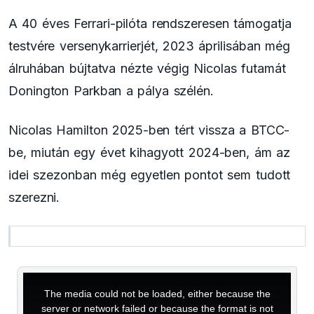
A 40 éves Ferrari-pilóta rendszeresen támogatja
testvére versenykarrierjét, 2023 áprilisában még
álruhában bújtatva nézte végig Nicolas futamát
Donington Parkban a pálya szélén.
Nicolas Hamilton 2025-ben tért vissza a BTCC-
be, miután egy évet kihagyott 2024-ben, ám az
idei szezonban még egyetlen pontot sem tudott
szerezni.
This
is
a
The media could not be loaded, either because the
modal
window.
server or network failed or because the format is not