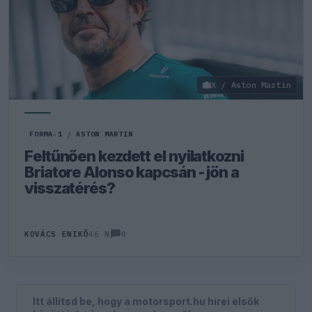
X / Aston Martin
FORMA-1
/
ASTON MARTIN
Feltűnően kezdett el nyilatkozni
Briatore Alonso kapcsán - jön a
visszatérés?
0
KOVÁCS ENIKŐ
46 N
Itt állítsd be, hogy a motorsport.hu hírei elsők