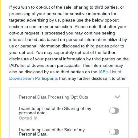
If you wish to opt-out of the sale, sharing to third parties, or
processing of your personal or sensitive information for
FORMA-1
Megdöbbentő okok miatt nem
targeted advertising by us, please use the below opt-out
beszélhet a távozásáról Helmut
section to confirm your selection. Please note that after your
Marko
opt-out request is processed you may continue seeing
interest-based ads based on personal information utilized by
us or personal information disclosed to third parties prior to
your opt-out. You may separately opt-out of the further
FORMA-1
disclosure of your personal information by third parties on the
Amerikai versenysorozatban
IAB’s list of downstream participants. This information may
köthet ki Max Verstappen
also be disclosed by us to third parties on the
IAB’s List of
Downstream Participants
that may further disclose it to other
third parties.
FORMA-1
Please note that this website/app uses one or more Google
Personal Data Processing Opt Outs
Meggondolta magát a McLaren
services and may gather and store information including but
Max Verstappen átigazolásával
not limited to your visit or usage behaviour. You may click to
I want to opt-out of the Sharing of my
kapcsolatban
personal data.
grant or deny consent to Google and its third-party tags to
Opted In
use your data for below specified purposes in below Google
consent section.
I want to opt-out of the Sale of my
„Fernando sajnos idén nem rendelkezik
Personal Data.