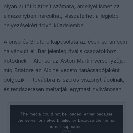
olyan autót biztosít számára, amellyel ismét az
élmezőnyben harcolhat, visszatérhet a legjobb
helyezésekért folyó küzdelembe.
Alonso és Briatore kapcsolata az évek során sem
halványult el. Bár jelenleg rivális csapatokhoz
kötődnek – Alonso az Aston Martin versenyzője,
míg Briatore az Alpine vezető tanácsadójaként
dolgozik –, továbbra is szoros viszonyt ápolnak,
és rendszeresen méltatják egymást nyilvánosan.
The media could not be loaded, either because
This
the server or network failed or because the format
is
is not supported.
Video