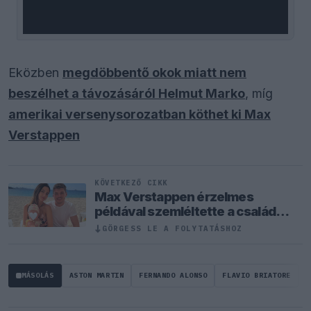
Eközben
megdöbbentő okok miatt nem
beszélhet a távozásáról Helmut Marko
, míg
amerikai versenysorozatban köthet ki Max
Verstappen
KÖVETKEZŐ CIKK
Max Verstappen érzelmes
példával szemléltette a család
fontosságát
GÖRGESS LE A FOLYTATÁSHOZ
↓
MÁSOLÁS
ASTON MARTIN
FERNANDO ALONSO
FLAVIO BRIATORE