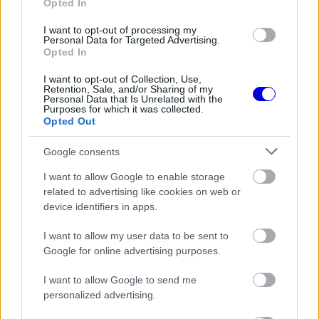
Opted In
versenyképes autóval, de amint meglát egy
I want to opt-out of processing my
reménysugarat, azonnal kihasználja. Fernando egy
Personal Data for Targeted Advertising.
Opted In
jelenség, akárcsak Hamilton. Úgy gondolom, hogy
mindketten rengeteget adnak a Forma–1-nek.
I want to opt-out of Collection, Use,
Retention, Sale, and/or Sharing of my
Personal Data that Is Unrelated with the
Valódi márkák.”
Purposes for which it was collected.
Opted Out
Egyre több a pletyka
Google consents
I want to allow Google to enable storage
A nyilatkozat különösen azért kapott nagy
related to advertising like cookies on web or
figyelmet, mert az elmúlt napokban több
device identifiers in apps.
találgatás is napvilágot látott Alonso jövőjével
I want to allow my user data to be sent to
kapcsolatban, és ezekben az Alpine neve is
Google for online advertising purposes.
felmerült. Az
Aston Martin
gyorsan cáfolta a
I want to allow Google to send me
personalized advertising.
spekulációkat. A
SoyMotor
szerint Briatore