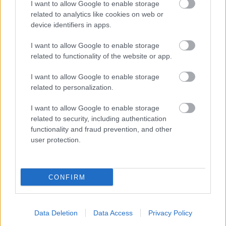
interjúja Monacóban készült, vélhetően a Monacói
I want to allow Google to enable storage
related to analytics like cookies on web or
Nagydíj idején, még a barcelonai versenyhétvége
device identifiers in apps.
előtt.
I want to allow Google to enable storage
related to functionality of the website or app.
Briatore ugyanakkor nemcsak Alonsóról beszélt
elismerően, hanem az Alpine jelenlegi pilótáiról,
I want to allow Google to enable storage
related to personalization.
Franco Colapintóról és Pierre Gaslyról is. Az
argentin versenyző kapcsán hangsúlyozta, hogy
I want to allow Google to enable storage
related to security, including authentication
mindig hitt a tehetségében, és úgy látja, jelentős
functionality and fraud prevention, and other
user protection.
fejlődésen ment keresztül az elmúlt időszakban.
„Már nem érzi annak a nyomását, hogy nem
CONFIRM
tudja, mi lesz a sorsa. Tavaly sokan azt akarták,
hogy távozzon, de én megvédtem, kiálltam
Data Deletion
Data Access
Privacy Policy
mellette. A srác tehetséges. Meg kell néznünk,