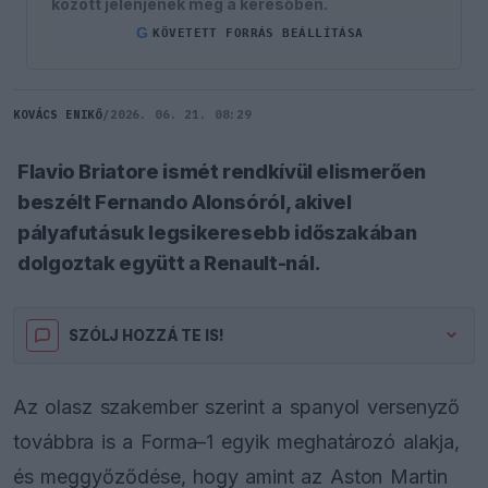
között jelenjenek meg a keresőben.
G
KÖVETETT FORRÁS BEÁLLÍTÁSA
KOVÁCS ENIKŐ
/
2026. 06. 21. 08:29
Flavio Briatore ismét rendkívül elismerően
beszélt Fernando Alonsóról, akivel
pályafutásuk legsikeresebb időszakában
dolgoztak együtt a Renault-nál.
SZÓLJ HOZZÁ TE IS!
Az olasz szakember szerint a spanyol versenyző
továbbra is a Forma–1 egyik meghatározó alakja,
és meggyőződése, hogy amint az Aston Martin