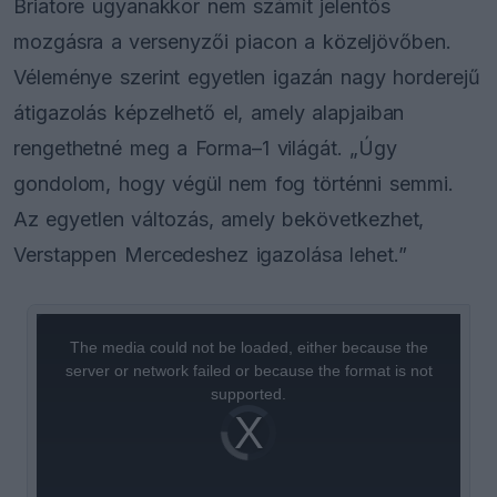
Briatore ugyanakkor nem számít jelentős
mozgásra a versenyzői piacon a közeljövőben.
Véleménye szerint egyetlen igazán nagy horderejű
átigazolás képzelhető el, amely alapjaiban
rengethetné meg a Forma–1 világát. „Úgy
gondolom, hogy végül nem fog történni semmi.
Az egyetlen változás, amely bekövetkezhet,
Verstappen Mercedeshez igazolása lehet.”
This
is
a
The media could not be loaded, either because the
modal
window.
server or network failed or because the format is not
supported.
Video
Player
is
loading.