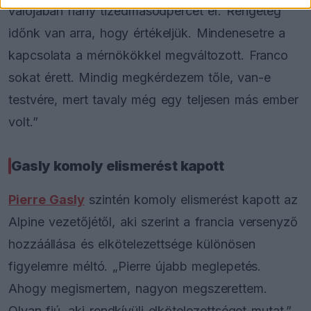
valójában hány tizedmásodpercet ér. Rengeteg
időnk van arra, hogy értékeljük. Mindenesetre a
kapcsolata a mérnökökkel megváltozott. Franco
sokat érett. Mindig megkérdezem tőle, van-e
testvére, mert tavaly még egy teljesen más ember
volt.”
Gasly komoly elismerést kapott
Pierre Gasly
szintén komoly elismerést kapott az
Alpine vezetőjétől, aki szerint a francia versenyző
hozzáállása és elkötelezettsége különösen
figyelemre méltó. „Pierre újabb meglepetés.
Ahogy megismertem, nagyon megszerettem.
Olyan fiú, aki rendkívüli elkötelezettséget mutat.”