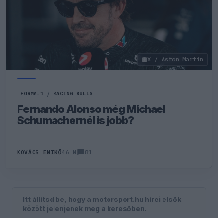
X / Aston Martin
FORMA-1
/
RACING BULLS
Fernando Alonso még Michael
Schumachernél is jobb?
81
KOVÁCS ENIKŐ
46 N
Itt állítsd be, hogy a motorsport.hu hírei elsők
között jelenjenek meg a keresőben.