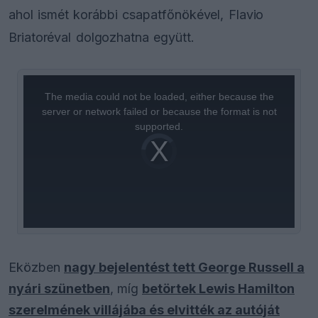
ahol ismét korábbi csapatfőnökével, Flavio
Briatoréval dolgozhatna együtt.
This
is
a
The media could not be loaded, either because the
modal
window.
server or network failed or because the format is not
supported.
Video
Player
is
loading.
Eközben
nagy bejelentést tett George Russell a
nyári szünetben
, míg
betörtek Lewis Hamilton
szerelmének villájába és elvitték az autóját