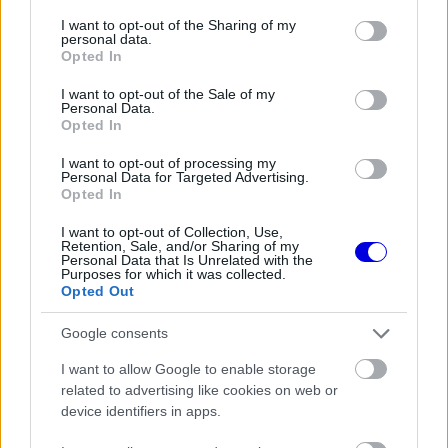
services and may gather and store information including but
not limited to your visit or usage behaviour. You may click to
I want to opt-out of the Sharing of my
FORMA-1
personal data.
Nagy bejelentést tett George
grant or deny consent to Google and its third-party tags to
Opted In
Russell a nyári szünetben
use your data for below specified purposes in below Google
consent section.
I want to opt-out of the Sale of my
Personal Data.
Opted In
PIT LANE
Betörtek Lewis Hamilton
I want to opt-out of processing my
szerelmének villájába és elvitték az
Personal Data for Targeted Advertising.
autóját
Opted In
I want to opt-out of Collection, Use,
Retention, Sale, and/or Sharing of my
Personal Data that Is Unrelated with the
FORMA-1
Purposes for which it was collected.
A rejtett képesség, ami miatt
Opted Out
Alonso még mindig a legjobbak
között van
Google consents
I want to allow Google to enable storage
related to advertising like cookies on web or
A német klasszissal még szerelőként nyert
device identifiers in apps.
bajnokságokat a kilencvenes évek közepén, míg