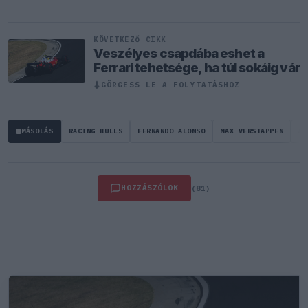
KÖVETKEZŐ CIKK
Veszélyes csapdába eshet a
Ferrari tehetsége, ha túl sokáig vár
GÖRGESS LE A FOLYTATÁSHOZ
↓
MÁSOLÁS
RACING BULLS
FERNANDO ALONSO
MAX VERSTAPPEN
AL
HOZZÁSZÓLOK
(81)