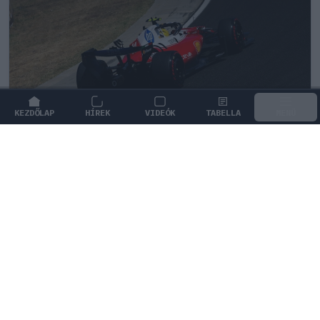
KEZDŐLAP
HÍREK
VIDEÓK
TABELLA
MENÜ
FORMA-1
/
FERRARI
Veszélyes csapdába eshet a Ferrari
tehetsége, ha túl sokáig vár
Martin Brundle szerint Oliver Bearman nem várhat
örökké a maranellói lehetőségre, így érdemes más
csapatok felé is nyitnia.
0
TÖRŐ FERENC
19 P