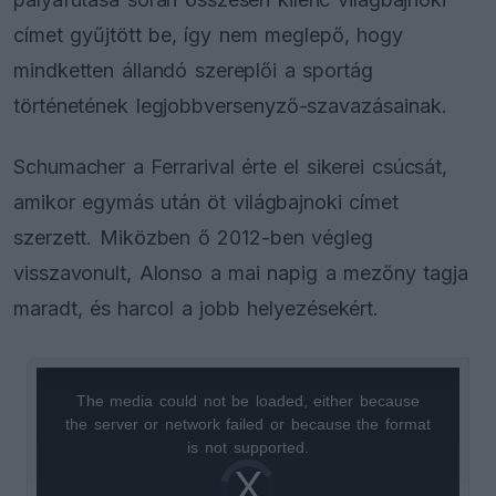
címet gyűjtött be, így nem meglepő, hogy
mindketten állandó szereplői a sportág
történetének legjobbversenyző-szavazásainak.
Schumacher a Ferrarival érte el sikerei csúcsát,
amikor egymás után öt világbajnoki címet
szerzett. Miközben ő 2012-ben végleg
visszavonult, Alonso a mai napig a mezőny tagja
maradt, és harcol a jobb helyezésekért.
The media could not be loaded, either because
This
the server or network failed or because the format
is
is not supported.
Video
a
Player
is