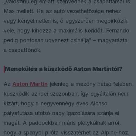
„Valószínűleg emiatt szenvednek a csapattársai is
Max mellett. Ha az autó vezethetősége nehéz
vagy kényelmetlen is, ő egyszerűen megbirkózik
vele, hogy kihozza a maximális köridőt, Fernando
pedig pontosan ugyanezt csinálja” – magyarázta
a csapatfőnök.
Menekülés a küszködő Aston Martintól?
Az
Aston Martin
jelenleg a mezőny hátsó felében
küszködik az idei szezonban, így egyáltalán nem
kizárt, hogy a negyvennégy éves Alonso
pályafutása utolsó nagy igazolására szánja el
magát. A paddockban máris pletykálnak arról,
hogy a spanyol pilóta visszatérhet az Alpine-hoz,