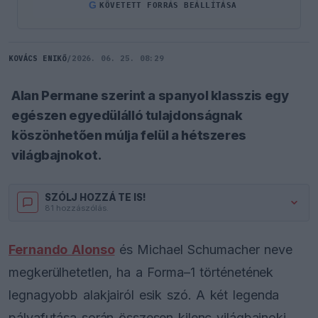
G
KÖVETETT FORRÁS BEÁLLÍTÁSA
KOVÁCS ENIKŐ
/
2026. 06. 25. 08:29
Alan Permane szerint a spanyol klasszis egy
egészen egyedülálló tulajdonságnak
köszönhetően múlja felül a hétszeres
világbajnokot.
SZÓLJ HOZZÁ TE IS!
81 hozzászólás.
Fernando Alonso
és Michael Schumacher neve
megkerülhetetlen, ha a Forma–1 történetének
legnagyobb alakjairól esik szó. A két legenda
pályafutása során összesen kilenc világbajnoki