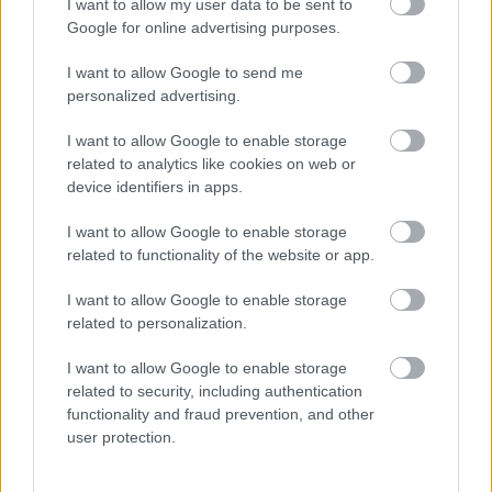
I want to allow my user data to be sent to
Alonsóval már mérnökként dolgozott együtt a
Google for online advertising purposes.
Renault sikerkorszakában. A szakember számára
I want to allow Google to send me
a spanyol versenyző az, aki kiemelkedik ebből a
personalized advertising.
mezőnyből.
I want to allow Google to enable storage
related to analytics like cookies on web or
device identifiers in apps.
Nincs egy konkrét stílusa
I want to allow Google to enable storage
„Amikor mérnök lettem, számomra Fernando volt
related to functionality of the website or app.
az a versenyző, aki minden szempontból
I want to allow Google to enable storage
kiemelkedett. Nagyon mély benyomást tett rám,
related to personalization.
hihetetlenül gyors volt, de van néhány dolog, ami
I want to allow Google to enable storage
még ennél is jobban kiemeli őt a többiek közül” –
related to security, including authentication
functionality and fraud prevention, and other
emlékezett vissza Permane.
user protection.
„Gyakran hallani, hogy egy pilótának megvan a