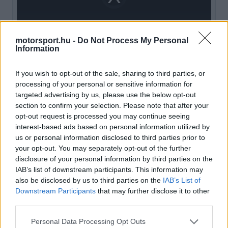
loading.
modal
window.
motorsport.hu -
Do Not Process My Personal
Information
If you wish to opt-out of the sale, sharing to third parties, or
Alan Permane, a Racing Bulls jelenlegi
processing of your personal or sensitive information for
csapatfőnöke mindkét pilótával dolgozott a
targeted advertising by us, please use the below opt-out
section to confirm your selection. Please note that after your
pályafutása során. A szakember az
F1 Oversteer
opt-out request is processed you may continue seeing
beszámolója szerint nemrég a The Two
interest-based ads based on personal information utilized by
us or personal information disclosed to third parties prior to
Mechanics Podcast adásában beszélt arról, hogy
your opt-out. You may separately opt-out of the further
miben látja a legnagyobb különbséget a két
disclosure of your personal information by third parties on the
IAB’s list of downstream participants. This information may
korszakos zseni között.
also be disclosed by us to third parties on the
IAB’s List of
Downstream Participants
that may further disclose it to other
third parties.
EZEKET IS AJÁNLJUK
Please note that this website/app uses one or more Google
Personal Data Processing Opt Outs