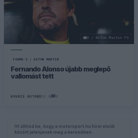
X / Aston Martin F1
FORMA-1
/
ASTON MARTIN
Fernando Alonso újabb meglepő
vallomást tett
0
KOVÁCS BOTOND
53 N
Itt állítsd be, hogy a motorsport.hu hírei elsők
között jelenjenek meg a keresőben.