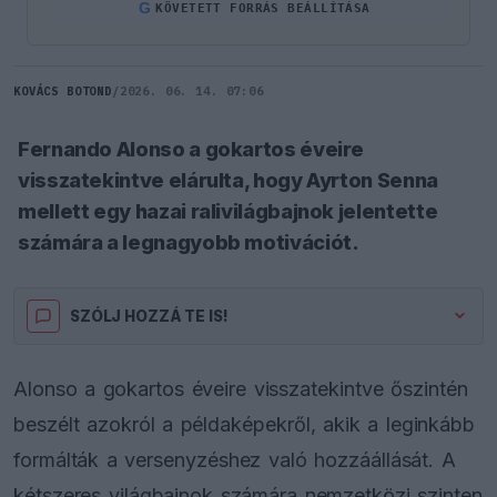
G
KÖVETETT FORRÁS BEÁLLÍTÁSA
KOVÁCS BOTOND
/
2026. 06. 14. 07:06
Fernando Alonso a gokartos éveire
visszatekintve elárulta, hogy Ayrton Senna
mellett egy hazai ralivilágbajnok jelentette
számára a legnagyobb motivációt.
SZÓLJ HOZZÁ TE IS!
Alonso a gokartos éveire visszatekintve őszintén
beszélt azokról a példaképekről, akik a leginkább
formálták a versenyzéshez való hozzáállását. A
kétszeres világbajnok számára nemzetközi szinten