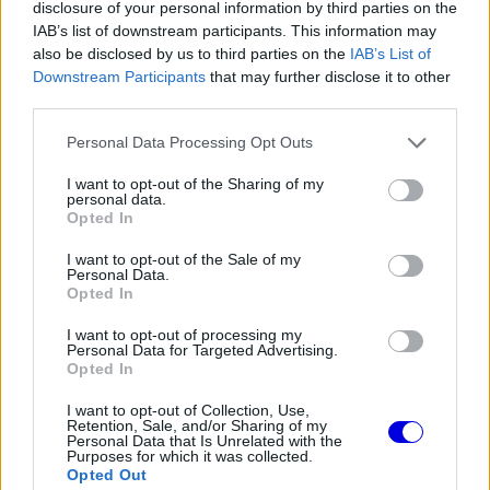
disclosure of your personal information by third parties on the
IAB’s list of downstream participants. This information may
also be disclosed by us to third parties on the
IAB’s List of
Downstream Participants
that may further disclose it to other
The media could not be loaded, either because
This
third parties.
the server or network failed or because the format
is
is not supported.
Please note that this website/app uses one or more Google
Personal Data Processing Opt Outs
Video
a
services and may gather and store information including but
Player
is
not limited to your visit or usage behaviour. You may click to
I want to opt-out of the Sharing of my
loading.
modal
personal data.
grant or deny consent to Google and its third-party tags to
Opted In
window.
use your data for below specified purposes in below Google
consent section.
I want to opt-out of the Sale of my
Personal Data.
Opted In
I want to opt-out of processing my
„Gokartoztam, jöttek a jó eredmények, őszintén
Personal Data for Targeted Advertising.
Opted In
szólva a Forma–1 akkoriban mégis teljesen
elérhetetlennek tűnt számomra és a családom
I want to opt-out of Collection, Use,
Retention, Sale, and/or Sharing of my
Personal Data that Is Unrelated with the
számára is. Imádtunk versenyezni, a szerelésben
Purposes for which it was collected.
Opted Out
pedig szívesen segítettünk a többi gyereknek.