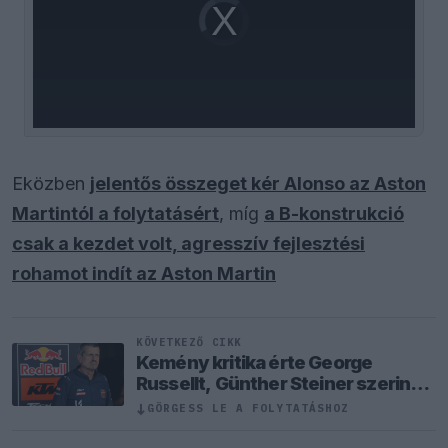
Video
Player
is
loading.
Eközben
jelentős összeget kér Alonso az Aston
Martintól a folytatásért
, míg
a B-konstrukció
csak a kezdet volt, agresszív fejlesztési
rohamot indít az Aston Martin
KÖVETKEZŐ CIKK
Kemény kritika érte George
Russellt, Günther Steiner szerint
mintha egy Cadillacben ülne
↓
GÖRGESS LE A FOLYTATÁSHOZ