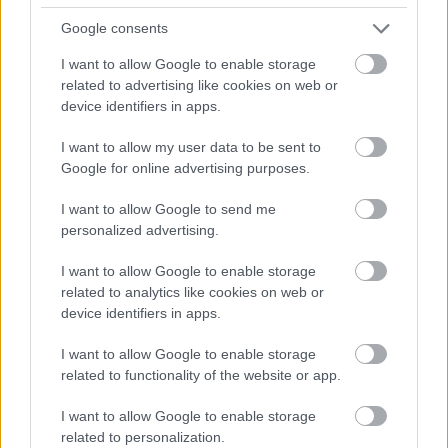
Mindig úgy gondoltuk, hogy a jövőm valamilyen
Google consents
formában az autósporttal lesz kapcsolatos, de
I want to allow Google to enable storage
inkább regionális szinten, talán szerelőként,
related to advertising like cookies on web or
device identifiers in apps.
semmiképpen sem profi pilótaként” – magyarázta.
I want to allow my user data to be sent to
Google for online advertising purposes.
EZEKET IS AJÁNLJUK
I want to allow Google to send me
personalized advertising.
FORMA-1
Jelentős összeget kér Alonso az
I want to allow Google to enable storage
Aston Martintól a folytatásért
related to analytics like cookies on web or
device identifiers in apps.
I want to allow Google to enable storage
FORMA-1
related to functionality of the website or app.
A B-konstrukció csak a kezdet
volt, agresszív fejlesztési rohamot
indít az Aston Martin
I want to allow Google to enable storage
related to personalization.