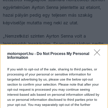
egyértelműen Ayrton Senna jelentette az etalont,
hazai pályán pedig egy teljesen más szakág
képviselője mutatta meg neki az utat.
„Nemzetközi szinten Ayrton Senna volt a
legnagyobb inspirációm, Spanyolországban pedig
Carlos Sainz
” – fogalmazott a spanyol pilóta. A
motorsport.hu -
Do Not Process My Personal
Information
90-es évek elején a spanyol autósport még nem
bővelkedett nemzetközi sikerekben, így a rali-
If you wish to opt-out of the sale, sharing to third parties, or
világbajnokságon domináló idősebb Sainz
processing of your personal or sensitive information for
targeted advertising by us, please use the below opt-out
kiemelkedő figurának számított. Az Aston Martin
section to confirm your selection. Please note that after your
opt-out request is processed you may continue seeing
versenyzője elárulta, hogy abban az időszakban a
interest-based ads based on personal information utilized by
Forma–1 világa még szinte elérhetetlen álomnak
us or personal information disclosed to third parties prior to
your opt-out. You may separately opt-out of the further
tűnt a családja számára.