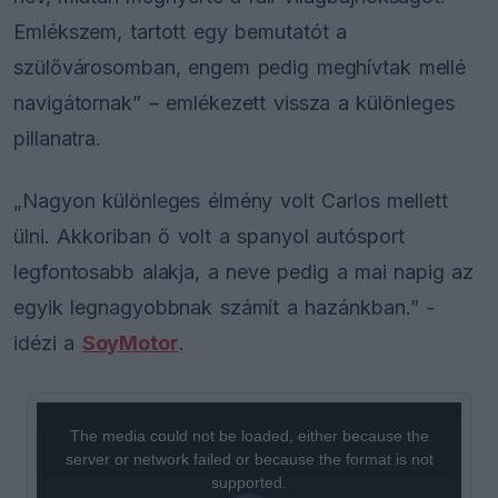
Emlékszem, tartott egy bemutatót a
szülővárosomban, engem pedig meghívtak mellé
navigátornak” – emlékezett vissza a különleges
pillanatra.
„Nagyon különleges élmény volt Carlos mellett
ülni. Akkoriban ő volt a spanyol autósport
legfontosabb alakja, a neve pedig a mai napig az
egyik legnagyobbnak számít a hazánkban.” -
idézi a
SoyMotor
.
This
is
a
The media could not be loaded, either because the
modal
window.
server or network failed or because the format is not
supported.