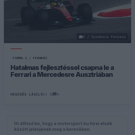
X / Scuderia Ferrari
FORMA-1
/
FERRARI
Hatalmas fejlesztéssel csapna le a
Ferrari a Mercedesre Ausztriában
0
HEGEDŰS LÁSZLÓ
43 N
Itt állítsd be, hogy a motorsport.hu hírei elsők
között jelenjenek meg a keresőben.