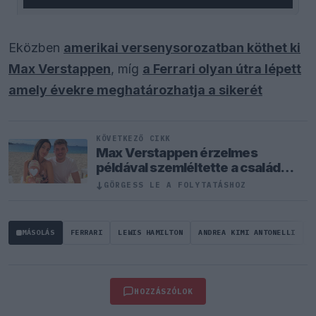
Eközben
amerikai versenysorozatban köthet ki
Max Verstappen
, míg
a Ferrari olyan útra lépett
amely évekre meghatározhatja a sikerét
KÖVETKEZŐ CIKK
Max Verstappen érzelmes
példával szemléltette a család
fontosságát
↓
GÖRGESS LE A FOLYTATÁSHOZ
MÁSOLÁS
FERRARI
LEWIS HAMILTON
ANDREA KIMI ANTONELLI
F
HOZZÁSZÓLOK