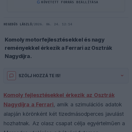
G
KÖVETETT FORRÁS BEÁLLÍTÁSA
HEGEDŰS LÁSZLÓ
/
2026. 06. 24. 12:14
Komoly motorfejlesztésekkel és nagy
reményekkel érkezik a Ferrari az Osztrák
Nagydíjra.
SZÓLJ HOZZÁ TE IS!
Komoly fejlesztésekkel érkezik az Osztrák
Nagydíjra a Ferrari
, amik a szimulációs adatok
alapján körönként két tizedmásodperces javulást
hozhatnak. Az olasz csapat célja egyértelműen a