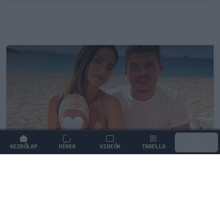
KEZDŐLAP
HÍREK
VIDEÓK
TABELLA
MENÜ
FORMA-1
/
RED BULL RACING
Max Verstappen érzelmes példával
szemléltette a család fontosságát
Max Verstappen elárulta, hogy mi jelenti számára a