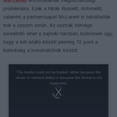
Mercedes
erőforrásainak megbízhatósági
problémáira. Ezek a hibák Russellt, Antonellit,
valamint a partnercsapat McLarent is hátráltatták
már a szezon során. Az osztrák hétvége
sorsdöntő lehet a bajnoki harcban, különösen úgy,
hogy a két istálló között jelenleg 72 pont a
különbség a konstruktőrök között.
This
is
a
The media could not be loaded, either because the
modal
window.
server or network failed or because the format is not
supported.
Video
Player
is
loading.