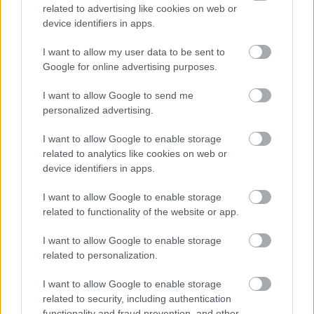
related to advertising like cookies on web or
FORMA-1
device identifiers in apps.
Amerikai versenysorozatban
köthet ki Max Verstappen
I want to allow my user data to be sent to
Google for online advertising purposes.
I want to allow Google to send me
FORMA-1
personalized advertising.
A Ferrari olyan útra lépett amely
évekre meghatározhatja a sikerét
I want to allow Google to enable storage
related to analytics like cookies on web or
device identifiers in apps.
I want to allow Google to enable storage
FORMA-1
Jelentős összeget kér Alonso az
related to functionality of the website or app.
Aston Martintól a folytatásért
I want to allow Google to enable storage
related to personalization.
A Scuderia önbizalmát növeli, hogy Lewis
I want to allow Google to enable storage
related to security, including authentication
Hamilton megnyerte az előző versenyt
functionality and fraud prevention, and other