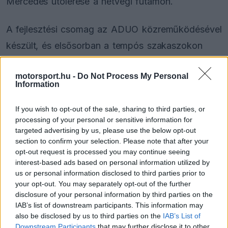
Mercedes utolérése a hétvégi futamon.
A fejlesztési csomag az ADUO közreműködésével
készült, és elsősorban a tempós szakaszokon
hivatott csökkenteni a lemaradást. A maranellóiak
motorsport.hu -
Do Not Process My Personal
motorrészlegét irányító Enrico Gualtieri szerint
Information
Spielberg, Silverstone és Spa kulcsfontosságú
If you wish to opt-out of the sale, sharing to third parties, or
helyszínek lesznek az erőforrások hatékonysága
processing of your personal or sensitive information for
szempontjából, mivel ezeken a pályákon rendkívül
targeted advertising by us, please use the below opt-out
section to confirm your selection. Please note that after your
sokat számít a tiszta motorteljesítmény.
opt-out request is processed you may continue seeing
interest-based ads based on personal information utilized by
us or personal information disclosed to third parties prior to
your opt-out. You may separately opt-out of the further
The media could not be loaded, either because
This
disclosure of your personal information by third parties on the
the server or network failed or because the format
is
IAB’s list of downstream participants. This information may
is not supported.
also be disclosed by us to third parties on the
IAB’s List of
Video
a
Player
Downstream Participants
that may further disclose it to other