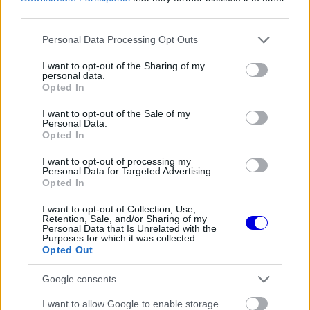
is
loading.
modal
third parties.
window.
Please note that this website/app uses one or more Google
Personal Data Processing Opt Outs
services and may gather and store information including but
not limited to your visit or usage behaviour. You may click to
I want to opt-out of the Sharing of my
personal data.
grant or deny consent to Google and its third-party tags to
Opted In
use your data for below specified purposes in below Google
A
La Gazzetta dello Sport
szerint az olasz
consent section.
I want to opt-out of the Sale of my
Personal Data.
mérnökök pontos tervet dolgoztak ki arra, hogyan
Opted In
tüntessék el a Mercedeshez képest meglévő
I want to opt-out of processing my
Personal Data for Targeted Advertising.
krónikus hátrányukat. A szimulátorban látott
Opted In
adatok rendkívül biztatóak, így a csapat tagjai
I want to opt-out of Collection, Use,
kifejezetten motiváltan várják a spielbergi
Retention, Sale, and/or Sharing of my
Personal Data that Is Unrelated with the
Purposes for which it was collected.
összecsapást.
Opted Out
Google consents
EZEKET IS AJÁNLJUK
I want to allow Google to enable storage