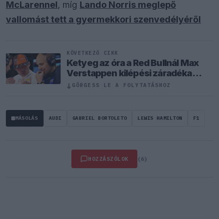
McLarennel
, míg
Lando Norris meglepő
vallomást tett a gyermekkori szenvedélyéről
KÖVETKEZŐ CIKK
Ketyeg az óra a Red Bullnál Max
Verstappen kilépési záradéka
miatt
↓
GÖRGESS LE A FOLYTATÁSHOZ
MÁSOLÁS
AUDI
GABRIEL BORTOLETO
LEWIS HAMILTON
F1
HOZZÁSZÓLOK
(6)