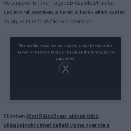
Verstappen is jóval nagyobb tiszteletet mutat
Leclerc-rel szemben a kerék a kerék elleni csaták
során, mint más riválisaival szemben.
This
is
a
The media could not be loaded, either because the
modal
window.
server or network failed or because the format is not
supported.
Video
Player
is
loading.
Eközben
Kimi Räikkönen, akinek több
világbajnoki címet kellett volna nyernie a