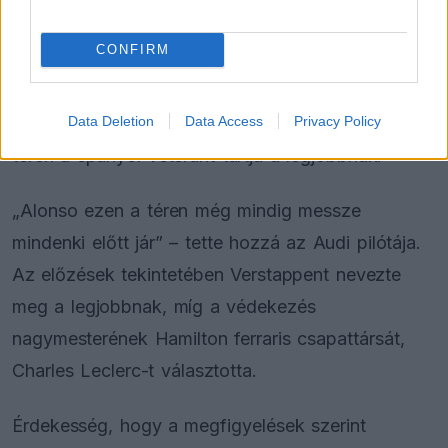
megalkotásakor Bortoleto más területeken is
CONFIRM
neves riválisokat jelölt meg. Az időmérő
edzésekre Max Verstappent és Fernando Alonsót
Data Deletion
Data Access
Privacy Policy
választotta, miközben a versenyzői intelligencia
terén a spanyol veteránt tartja a legjobbnak.
„Alonso ezen a téren még mindig messze
mindenki előtt jár” – tette hozzá az Audi pilótája.
Az előzések tekintetében Verstappent nevezte
meg a legjobbnak, míg a védekezés
nagymesterének Hamilton ferraris csapattársát,
Charles Leclerc-t választotta.
Érdekesség, hogy a megfigyelések szerint