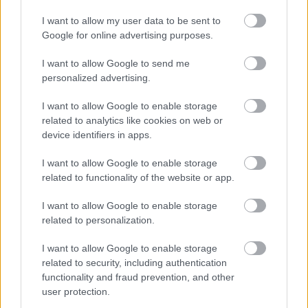
világbajnoki címet kellett volna
I want to allow my user data to be sent to
nyernie a McLarennel
Google for online advertising purposes.
I want to allow Google to send me
personalized advertising.
FORMA-1
Lando Norris meglepő vallomást
I want to allow Google to enable storage
tett a gyermekkori szenvedélyéről
related to analytics like cookies on web or
device identifiers in apps.
I want to allow Google to enable storage
related to functionality of the website or app.
FORMA-1
Óriási fordulat Lewis Hamilton
jövőjével kapcsolatban
I want to allow Google to enable storage
related to personalization.
I want to allow Google to enable storage
„Úgy gondolom, Lewis nagyon erős a futamokon.
related to security, including authentication
functionality and fraud prevention, and other
Véleményem szerint rendkívül jól versenyez” –
user protection.
mondta Bortoleto. A tökéletes versenyző