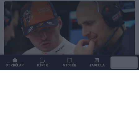
KEZDŐLAP
HÍREK
VIDEÓK
TABELLA
MENÜ
FORMA-1
/
RED BULL RACING
Ketyeg az óra a Red Bullnál Max
Verstappen kilépési záradéka miatt
Aktívvá vált a záradék, amelynek értelmében a holland
pilóta akár már a nyáron csapatot válthat.
0
KISS SÁNDOR
23 P