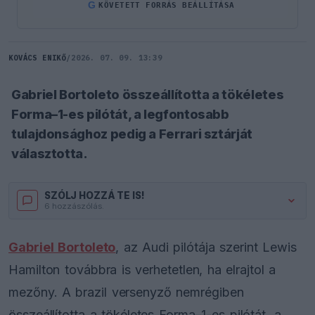
G
KÖVETETT FORRÁS BEÁLLÍTÁSA
KOVÁCS ENIKŐ
/
2026. 07. 09. 13:39
Gabriel Bortoleto összeállította a tökéletes
Forma–1-es pilótát, a legfontosabb
tulajdonsághoz pedig a Ferrari sztárját
választotta.
SZÓLJ HOZZÁ TE IS!
6 hozzászólás.
Gabriel Bortoleto
, az Audi pilótája szerint Lewis
Hamilton továbbra is verhetetlen, ha elrajtol a
mezőny. A brazil versenyző nemrégiben
összeállította a tökéletes Forma–1-es pilótát, a