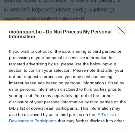
különböző képességekhez pedig a jelenlegi
mezőny legjobbjaiból válogatott.
motorsport.hu -
Do Not Process My Personal
Bár Hamiltonnak a Ferrarinál nem indult könnyen a
Information
karrierje,
az idei szezonban már ismét futamot
If you wish to opt-out of the sale, sharing to third parties, or
tudott nyerni
. Bortoleto a spanyol Mundo
processing of your personal or sensitive information for
targeted advertising by us, please use the below opt-out
Deportivo lapnak adott interjújában elárulta, hogy
section to confirm your selection. Please note that after your
a vasárnapi versenyeken még mindig a hétszeres
opt-out request is processed you may continue seeing
interest-based ads based on personal information utilized by
világbajnokot tartja a legerősebbnek.
us or personal information disclosed to third parties prior to
your opt-out. You may separately opt-out of the further
disclosure of your personal information by third parties on the
IAB’s list of downstream participants. This information may
The media could not be loaded, either because
This
also be disclosed by us to third parties on the
IAB’s List of
the server or network failed or because the format
is
Downstream Participants
that may further disclose it to other
is not supported.
third parties.
Video
a
Player
is