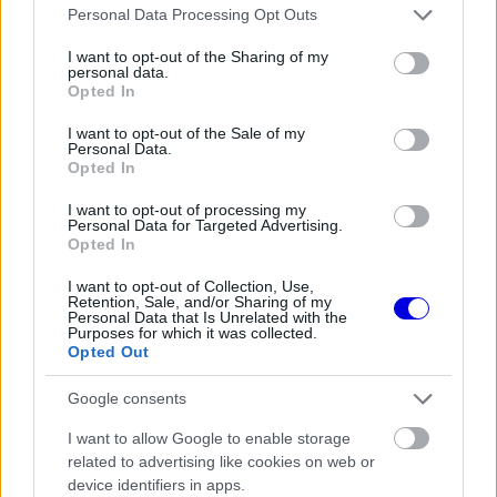
Please note that this website/app uses one or more Google
loading.
Personal Data Processing Opt Outs
modal
services and may gather and store information including but
window.
not limited to your visit or usage behaviour. You may click to
I want to opt-out of the Sharing of my
personal data.
grant or deny consent to Google and its third-party tags to
Opted In
use your data for below specified purposes in below Google
consent section.
I want to opt-out of the Sale of my
Personal Data.
Az F1
Oversteer
szerint a brazil tehetség
Opted In
kiemelte, hogy a brit pilóta rendkívül
I want to opt-out of processing my
Personal Data for Targeted Advertising.
magabiztosan versenyez a futamokon. Ezt a
Opted In
statisztikák is alátámasztják, hiszen Hamilton a
I want to opt-out of Collection, Use,
Retention, Sale, and/or Sharing of my
jelenlegi szezonban átlagosan hat pozíciót javított
Personal Data that Is Unrelated with the
Purposes for which it was collected.
a rajtpozícióihoz képest.
Opted Out
Google consents
EZEKET IS AJÁNLJUK
I want to allow Google to enable storage
related to advertising like cookies on web or
FORMA-1
device identifiers in apps.
Kimi Räikkönen, akinek több