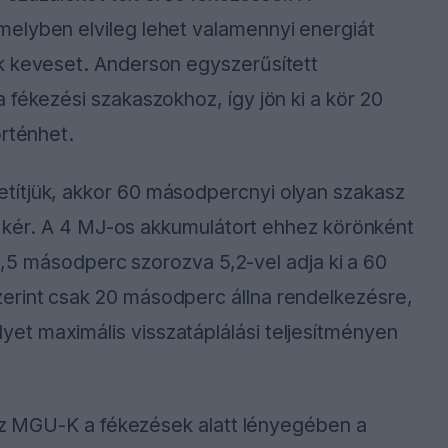
elyben elvileg lehet valamennyi energiát
k keveset. Anderson egyszerűsített
 fékezési szakaszokhoz, így jön ki a kör 20
örténhet.
títjük, akkor 60 másodpercnyi olyan szakasz
yt kér. A 4 MJ-os akkumulátort ehhez körönként
 11,5 másodperc szorozva 5,2-vel adja ki a 60
erint csak 20 másodperc állna rendelkezésre,
t maximális visszatáplálási teljesítményen
y az MGU-K a fékezések alatt lényegében a