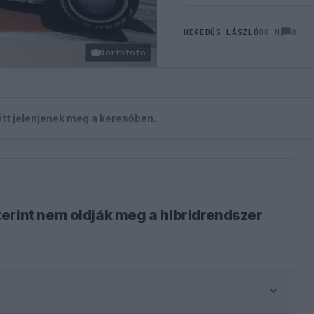
0
HEGEDŰS LÁSZLÓ
88 N
Northfoto
zött jelenjenek meg a keresőben.
erint nem oldják meg a hibridrendszer