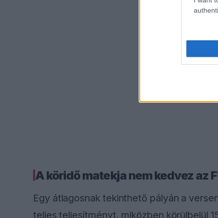
authenti
A köridő matekja nem kedvez az F
Egy átlagosnak tekinthető pályán a verse
teljes teljesítményt, miközben körülbelül 1