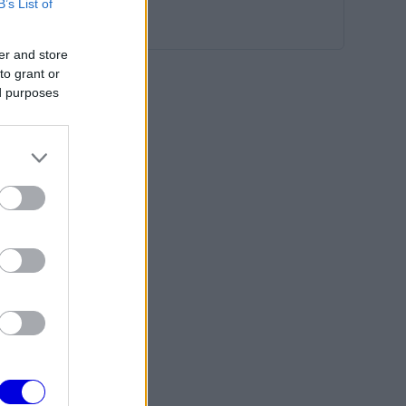
B’s List of
er and store
to grant or
ed purposes