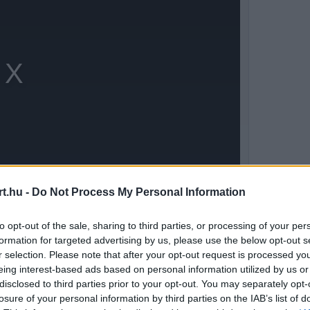
t.hu -
Do Not Process My Personal Information
to opt-out of the sale, sharing to third parties, or processing of your per
-os akkumulátorcsomaggal a 350 kW-os MGU-K
formation for targeted advertising by us, please use the below opt-out s
r selection. Please note that after your opt-out request is processed y
ni ezt a teljesítményt, mielőtt kifogyna az
eing interest-based ads based on personal information utilized by us or
disclosed to third parties prior to your opt-out. You may separately opt-
zétesni az elképzelés.
losure of your personal information by third parties on the IAB’s list of