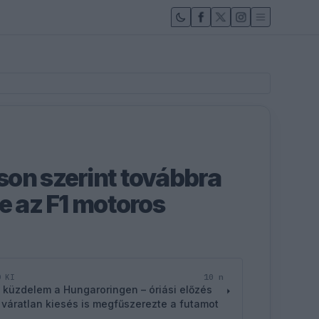
on szerint továbbra
e az F1 motoros
10 n
D KI
 küzdelem a Hungaroringen – óriási előzés
 váratlan kiesés is megfűszerezte a futamot