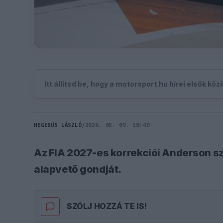
Itt állítsd be, hogy a motorsport.hu hírei elsők kö
HEGEDŰS LÁSZLÓ
/
2026. 05. 09. 18:40
Az FIA 2027-es korrekciói Anderson sz
alapvető gondját.
SZÓLJ HOZZÁ TE IS!