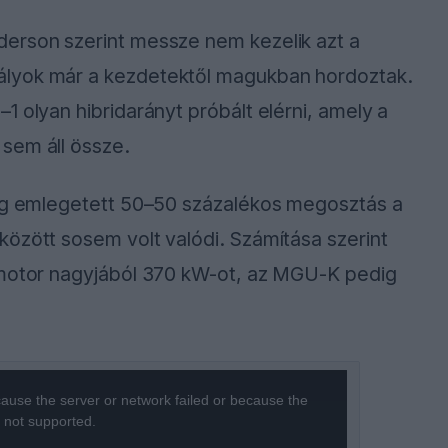
erson szerint messze nem kezelik azt a
ályok már a kezdetektől magukban hordoztak.
 olyan hibridarányt próbált elérni, amely a
sem áll össze.
leg emlegetett 50–50 százalékos megosztás a
özött sosem volt valódi. Számítása szerint
 motor nagyjából 370 kW-ot, az MGU-K pedig
ause the server or network failed or because the
s not supported.