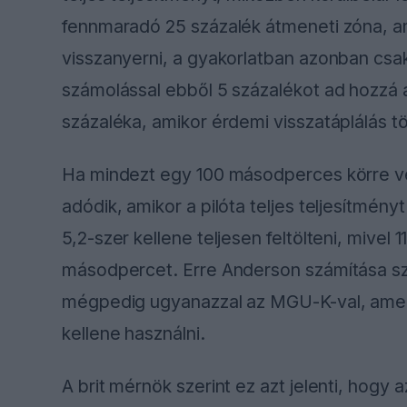
fennmaradó 25 százalék átmeneti zóna, am
visszanyerni, a gyakorlatban azonban csa
számolással ebből 5 százalékot ad hozzá a
százaléka, amikor érdemi visszatáplálás t
Ha mindezt egy 100 másodperces körre ve
adódik, amikor a pilóta teljes teljesítmén
5,2-szer kellene teljesen feltölteni, mivel
másodpercet. Erre Anderson számítása sz
mégpedig ugyanazzal az MGU-K-val, amelye
kellene használni.
A brit mérnök szerint ez azt jelenti, hog