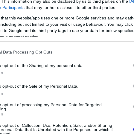
. This information may also be disclosed by us to third parties on the
IA
Participants
that may further disclose it to other third parties.
 that this website/app uses one or more Google services and may gath
including but not limited to your visit or usage behaviour. You may click 
 to Google and its third-party tags to use your data for below specifi
ogle consent section.
l Data Processing Opt Outs
o opt-out of the Sharing of my personal data.
In
FORMA-1
elentése: Egy
Adrian Newey megszólalt a
o opt-out of the Sale of my Personal Data.
m is vár a
titkos fejlesztésekről és a
In
Honda motorról
to opt-out of processing my Personal Data for Targeted
ing.
In
o opt-out of Collection, Use, Retention, Sale, and/or Sharing
ersonal Data that Is Unrelated with the Purposes for which it
lected.