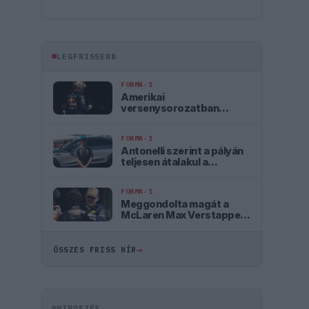
LEGFRISSEBB
FORMA-1
Amerikai
versenysorozatban
köthet ki Max Verstappen
FORMA-1
Antonelli szerint a pályán
teljesen átalakul a
személyisége
FORMA-1
Meggondolta magát a
McLaren Max Verstappen
átigazolásával
kapcsolatban
→
ÖSSZES FRISS HÍR
HIRDETÉS