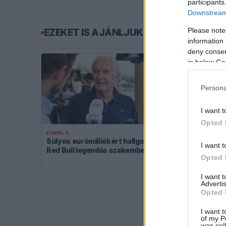
participants
Downstream 
Please note
EZEKET IS AJÁNLJUK
information 
deny consent
in below Go
Persona
I want t
Opted 
FORMA-1
FORMA-1
Súlyos eurómilliókért hallgat a
Itt az FIA bej
I want t
Red Bull legendás szakembere
szombati futa
Opted 
mezőnyre
I want 
Advertis
Opted 
I want t
of my P
was col