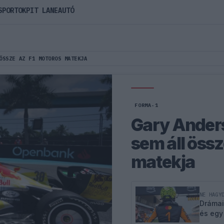
SPORTOK
PIT LANE
AUTÓ
ÖSSZE AZ F1 MOTOROS MATEKJA
FORMA-1
Gary Anders
sem áll össz
matekja
NE HAGY
Drámai
és egy