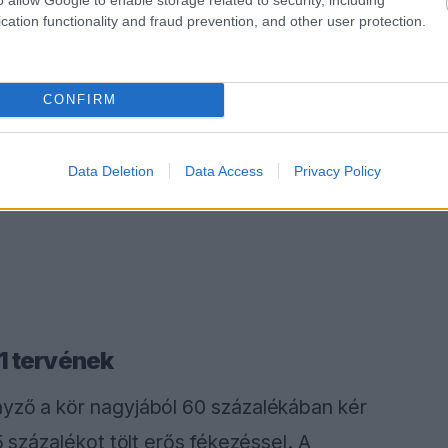
cation functionality and fraud prevention, and other user protection.
CONFIRM
Data Deletion
Data Access
Privacy Policy
1 tervének
nyző a kör nagyjából 60 százalékában kér
5 százalékot tölt erős fékezéssel. A