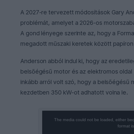
A 2027-re tervezett módosítások Gary And
problémát, amelyet a 2026-os motorszab
A gond lényege szerinte az, hogy a Forma–1
megadott műszaki keretek között papíron 
Anderson abból indul ki, hogy az eredeti
belsőégésű motor és az elektromos oldal k
inkább arról volt szó, hogy a belsőégésű
kezdetben 350 kW-ot adhatott volna le.
This
The media could not be loaded, either bec
is
format i