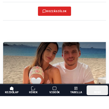
HOZZÁSZÓLOK
KEZDŐLAP
HÍREK
VIDEÓK
TABELLA
MENÜ
FORMA-1
/
RED BULL RACING