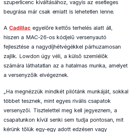
szuperlicenc kiváltásához, vagyis az esetleges
beugrása már csak emiatt is lehetetlen lenne.
A
Cadillac
egyelőre kettős terhelés alatt áll,
hiszen a MAC-26-os kódjelű versenyautó
fejlesztése a nagydíjhétvégékkel párhuzamosan
zajlik. Lowdon úgy véli, a külső szemlélők
számára láthatatlan az a hatalmas munka, amelyet
a versenyzőik elvégeznek.
„Ha megnézzük mindkét pilótánk munkáját, sokkal
többet tesznek, mint egyes rivális csapatok
versenyzői. Tisztelettel meg kell jegyeznem, a
csapatunkon kívül senki sem tudja pontosan, mit
kérünk tőlük egy-egy adott edzésen vagy