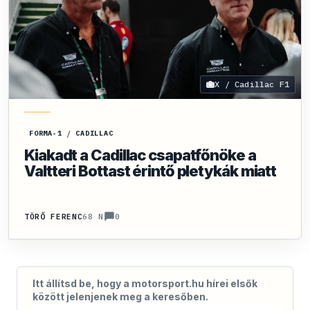
X / Cadillac F1
FORMA-1
/
CADILLAC
Kiakadt a Cadillac csapatfőnöke a
Valtteri Bottast érintő pletykák miatt
0
TÖRŐ FERENC
68 N
Itt állítsd be, hogy a motorsport.hu hírei elsők
között jelenjenek meg a keresőben.