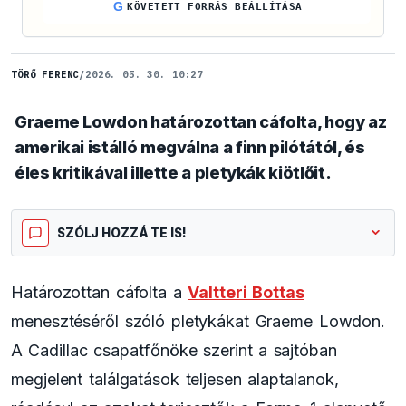
G
KÖVETETT FORRÁS BEÁLLÍTÁSA
TÖRŐ FERENC
/
2026. 05. 30. 10:27
Graeme Lowdon határozottan cáfolta, hogy az
amerikai istálló megválna a finn pilótától, és
éles kritikával illette a pletykák kiötlőit.
SZÓLJ HOZZÁ TE IS!
Határozottan cáfolta a
Valtteri Bottas
menesztéséről szóló pletykákat Graeme Lowdon.
A Cadillac csapatfőnöke szerint a sajtóban
megjelent találgatások teljesen alaptalanok,