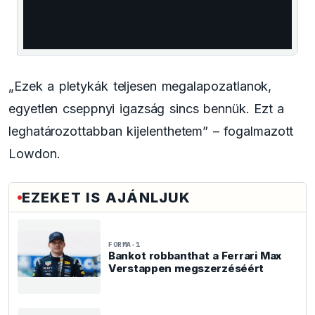
window.
„Ezek a pletykák teljesen megalapozatlanok,
egyetlen cseppnyi igazság sincs bennük. Ezt a
leghatározottabban kijelenthetem” – fogalmazott
Lowdon.
EZEKET IS AJÁNLJUK
FORMA-1
Bankot robbanthat a Ferrari Max
Verstappen megszerzéséért