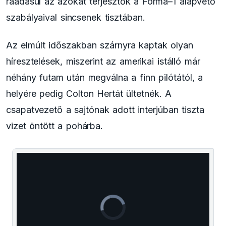
ráadásul az azokat terjesztők a Forma–1 alapvető
szabályaival sincsenek tisztában.
Az elmúlt időszakban szárnyra kaptak olyan
híresztelések, miszerint az amerikai istálló már
néhány futam után megválna a finn pilótától, a
helyére pedig Colton Hertát ültetnék. A
csapatvezető a sajtónak adott interjúban tiszta
vizet öntött a pohárba.
The media could not be loaded, either because
This
the server or network failed or because the format
is
is not supported.
a
modal