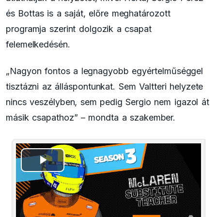
és Bottas is a saját, előre meghatározott
programja szerint dolgozik a csapat
felemelkedésén.
„Nagyon fontos a legnagyobb egyértelműséggel
tisztázni az álláspontunkat. Sem Valtteri helyzete
nincs veszélyben, sem pedig Sergio nem igazol át
másik csapathoz” – mondta a szakember.
This
is
a
The media could not be loaded, either because the
modal
window.
server or network failed or because the format is not
supported.