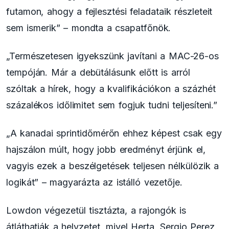
futamon, ahogy a fejlesztési feladataik részleteit
sem ismerik” – mondta a csapatfőnök.
„Természetesen igyekszünk javítani a MAC-26-os
tempóján. Már a debütálásunk előtt is arról
szóltak a hírek, hogy a kvalifikációkon a százhét
százalékos időlimitet sem fogjuk tudni teljesíteni.”
„A kanadai sprintidőmérőn ehhez képest csak egy
hajszálon múlt, hogy jobb eredményt érjünk el,
vagyis ezek a beszélgetések teljesen nélkülözik a
logikát” – magyarázta az istálló vezetője.
Lowdon végezetül tisztázta, a rajongók is
átláthatják a helyzetet, mivel Herta, Sergio Perez