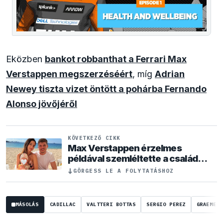
Eközben
bankot robbanthat a Ferrari Max
Verstappen megszerzéséért
, míg
Adrian
Newey tiszta vizet öntött a pohárba Fernando
Alonso jövőjéről
KÖVETKEZŐ CIKK
Max Verstappen érzelmes
példával szemléltette a család
fontosságát
↓
GÖRGESS LE A FOLYTATÁSHOZ
MÁSOLÁS
CADILLAC
VALTTERI BOTTAS
SERGIO PEREZ
GRAEME L