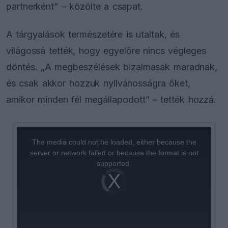
partnerként” – közölte a csapat.
A tárgyalások természetére is utaltak, és
világossá tették, hogy egyelőre nincs végleges
döntés. „A megbeszélések bizalmasak maradnak,
és csak akkor hozzuk nyilvánosságra őket,
amikor minden fél megállapodott” – tették hozzá.
This
is
a
The media could not be loaded, either because the
modal
window.
server or network failed or because the format is not
supported.
Video
Player
is
loading.