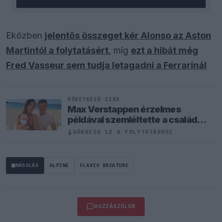
Eközben
jelentős összeget kér Alonso az Aston
Martintól a folytatásért
, míg
ezt a hibát még
Fred Vasseur sem tudja letagadni a Ferrarinál
KÖVETKEZŐ CIKK
Max Verstappen érzelmes
példával szemléltette a család
fontosságát
↓
GÖRGESS LE A FOLYTATÁSHOZ
MÁSOLÁS
ALPINE
FLAVIO BRIATORE
HOZZÁSZÓLOK