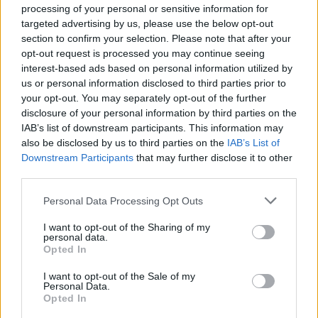
processing of your personal or sensitive information for
window.
targeted advertising by us, please use the below opt-out
section to confirm your selection. Please note that after your
opt-out request is processed you may continue seeing
interest-based ads based on personal information utilized by
us or personal information disclosed to third parties prior to
Ebben a bizonytalan környezetben különösen
your opt-out. You may separately opt-out of the further
nagy súlya van annak, hogy a jelenlegi
disclosure of your personal information by third parties on the
IAB’s list of downstream participants. This information may
főszponzori megállapodás a BWT-vel 2026 végén
also be disclosed by us to third parties on the
IAB’s List of
lejár, így az
Alpine
új partner után nézhet. A
Downstream Participants
that may further disclose it to other
third parties.
háttérben már körvonalazódik egy meglepő jelölt,
Please note that this website/app uses one or more Google
Personal Data Processing Opt Outs
ugyanis a hírek szerint a Gucci került az élre a
services and may gather and store information including but
potenciális támogatók között.
not limited to your visit or usage behaviour. You may click to
I want to opt-out of the Sharing of my
personal data.
grant or deny consent to Google and its third-party tags to
Opted In
use your data for below specified purposes in below Google
EZEKET IS AJÁNLJUK
consent section.
I want to opt-out of the Sale of my
Personal Data.
Opted In
FORMA-1