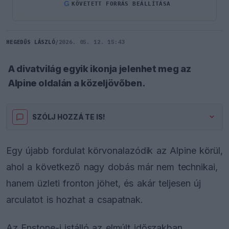
G
KÖVETETT FORRÁS BEÁLLÍTÁSA
HEGEDŰS LÁSZLÓ
/
2026. 05. 12. 15:43
A divatvilág egyik ikonja jelenhet meg az
Alpine oldalán a közeljövőben.
SZÓLJ HOZZÁ TE IS!
Egy újabb fordulat körvonalazódik az Alpine körül,
ahol a következő nagy dobás már nem technikai,
hanem üzleti fronton jöhet, és akár teljesen új
arculatot is hozhat a csapatnak.
Az Enstone-i istálló az elmúlt időszakban