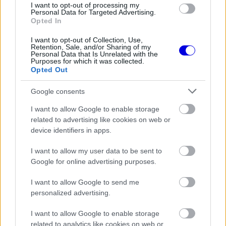
I want to opt-out of processing my
Jelentős összeget kér Alonso az
Personal Data for Targeted Advertising.
Aston Martintól a folytatásért
Opted In
I want to opt-out of Collection, Use,
Retention, Sale, and/or Sharing of my
Personal Data that Is Unrelated with the
Purposes for which it was collected.
FORMA-1
Opted Out
Ezt a hibát még Fred Vasseur sem
tudja letagadni a Ferrarinál
Google consents
I want to allow Google to enable storage
related to advertising like cookies on web or
FORMA-1
A B-konstrukció csak a kezdet
device identifiers in apps.
volt, agresszív fejlesztési rohamot
indít az Aston Martin
I want to allow my user data to be sent to
Google for online advertising purposes.
I want to allow Google to send me
Divat és Forma–1 találkozása
personalized advertising.
I want to allow Google to enable storage
A GPblog értesülése szerint a világhírű divatmárka
related to analytics like cookies on web or