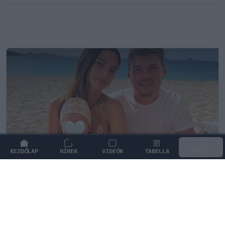
KEZDŐLAP
HÍREK
VIDEÓK
TABELLA
MENÜ
FORMA-1
/
RED BULL RACING
Max Verstappen érzelmes példával
szemléltette a család fontosságát