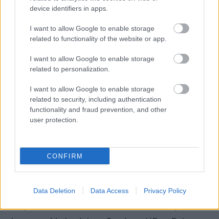
a Forma–1-ben lát lehetőséget arra, hogy tovább
device identifiers in apps.
növelje ismertségét, különösen az amerikai és az
I want to allow Google to enable storage
európai piacon. A sportág globális jelenléte és
related to functionality of the website or app.
presztízse jól illeszkedik a luxusmárkák
I want to allow Google to enable storage
terjeszkedési stratégiájába.
related to personalization.
I want to allow Google to enable storage
A lehetséges megállapodás pénzügyi részletei
related to security, including authentication
functionality and fraud prevention, and other
egyelőre nem ismertek, ugyanakkor egy ilyen
user protection.
szintű együttműködés értéke könnyen elérheti a
30 és 60 millió euró közötti sávot, ami
CONFIRM
hozzávetőleg 11,7 és 23,4 milliárd forintnak felel
meg. Ez az összeg még így is inkább a
középmezőnybe sorolná az Alpine-t a
Data Deletion
Data Access
Privacy Policy
főszponzori bevételek terén, ha összevetjük az