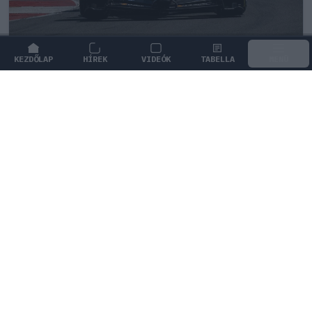
KEZDŐLAP
HÍREK
VIDEÓK
TABELLA
MENÜ
FORMA-1
/
FERRARI
Minden lapját egyetlen pilótára teheti
fel a Ferrari
A Ferrarinál hamarosan stratégiai döntést kell hozni,
hiszen a pilóták egyenlő kezelése elveheti tőlük a
bajnoki címet.
1
HEGEDŰS LÁSZLÓ
23 P
KÖVETKEZŐ FUTAM