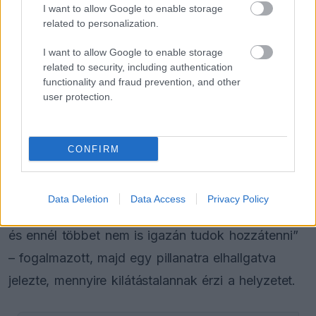
I want to allow Google to enable storage
FORMA-1
related to personalization.
Négy új ország és egy visszatérő
klasszikus pályázik F1-es futamra
2028-tól
I want to allow Google to enable storage
related to security, including authentication
functionality and fraud prevention, and other
user protection.
A rövid reagálásai után mindössze néhány tömör
mondatot osztott meg, miközben láthatóan
CONFIRM
visszafogta magát.
„Nem is tudom, hogyan lehetne leírni, mi jár most
Data Deletion
Data Access
Privacy Policy
a fejemben. Egyszerűen tele vagyok dühvel belül,
és ennél többet nem is igazán tudok hozzátenni”
– fogalmazott, majd egy pillanatra elhallgatva
jelezte, mennyire kilátástalannak érzi a helyzetet.