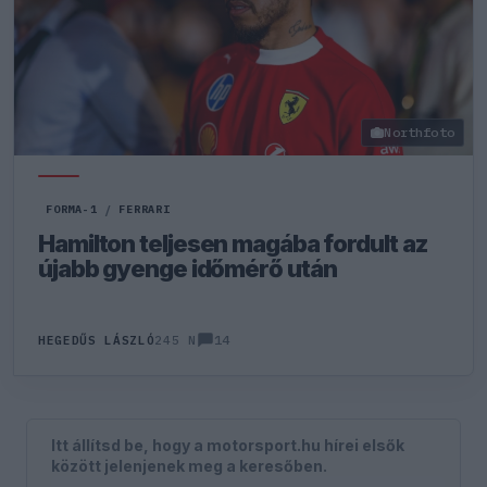
Northfoto
FORMA-1
/
FERRARI
Hamilton teljesen magába fordult az
újabb gyenge időmérő után
14
HEGEDŰS LÁSZLÓ
245 N
Itt állítsd be, hogy a motorsport.hu hírei elsők
között jelenjenek meg a keresőben.