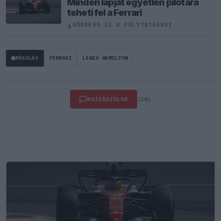
Minden lapját egyetlen pilótára
teheti fel a Ferrari
↓
GÖRGESS LE A FOLYTATÁSHOZ
MÁSOLÁS
FERRARI
LEWIS HAMILTON
HOZZÁSZÓLOK
(14)