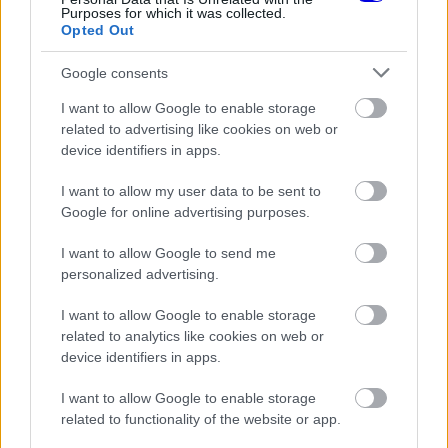
Purposes for which it was collected.
válaszokkal kerülte a helyzet részletezését,
Opted Out
ugyanis nem akart kitérni arra a végső szektorbeli
Google consents
hibára, amely megakadályozta a továbbjutást.
I want to allow Google to enable storage
related to advertising like cookies on web or
device identifiers in apps.
EZEKET IS AJÁNLJUK
I want to allow my user data to be sent to
Google for online advertising purposes.
FORMA-1
Sainz visszatérne a Red Bullhoz,
I want to allow Google to send me
ahol a győzelemért harcolhatna
personalized advertising.
I want to allow Google to enable storage
related to analytics like cookies on web or
FORMA-1
device identifiers in apps.
A saját protezsáltja állhat Max
Verstappen útjába a jövőben
I want to allow Google to enable storage
related to functionality of the website or app.