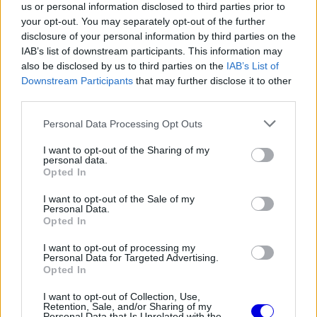
us or personal information disclosed to third parties prior to
A bukás súlya a testbeszédéből is könnyedén
your opt-out. You may separately opt-out of the further
disclosure of your personal information by third parties on the
kiolvasható volt, miközben Sky Sports F1-nek tett
IAB’s list of downstream participants. This information may
rövid megszólalása még tovább erősítette azt az
also be disclosed by us to third parties on the
IAB’s List of
Downstream Participants
that may further disclose it to other
érzetet, hogy teljesen kimerült mentálisan.
third parties.
Please note that this website/app uses one or more Google
Personal Data Processing Opt Outs
services and may gather and store information including but
The media could not be loaded, either because
not limited to your visit or usage behaviour. You may click to
I want to opt-out of the Sharing of my
This
personal data.
the server or network failed or because the format
grant or deny consent to Google and its third-party tags to
Opted In
is
is not supported.
use your data for below specified purposes in below Google
consent section.
Video
a
I want to opt-out of the Sale of my
Player
Personal Data.
is
loading.
modal
Opted In
window.
I want to opt-out of processing my
Personal Data for Targeted Advertising.
Opted In
I want to opt-out of Collection, Use,
Retention, Sale, and/or Sharing of my
A brit versenyző szinte végig egyszavas
Personal Data that Is Unrelated with the