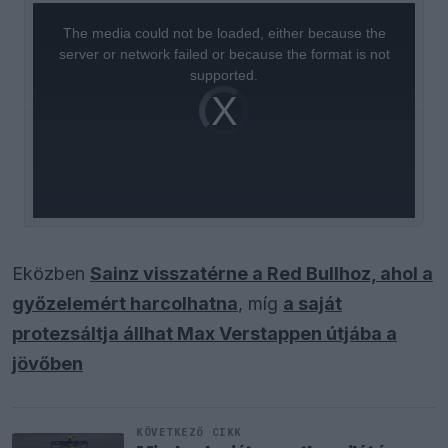
This
is
a
The media could not be loaded, either because the
modal
window.
server or network failed or because the format is not
supported.
Video
Player
is
loading.
Eközben
Sainz visszatérne a Red Bullhoz, ahol a
győzelemért harcolhatna
, míg
a saját
protezsáltja állhat Max Verstappen útjába a
jövőben
KÖVETKEZŐ CIKK