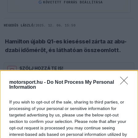
G
KÖVETETT FORRÁS BEÁLLÍTÁSA
HEGEDŰS LÁSZLÓ
/
2025. 12. 06. 15:50
Hamilton újabb Q1-es kieséssel zárta az abu-
dzabi időmérőt, és láthatóan összeomlott.
SZÓLJ HOZZÁ TE IS!
14 hozzászólás.
motorsport.hu -
Do Not Process My Personal
Information
A Ferrari versenyzője újabb fájdalmas mélypontra
jutott az abu-dzabi időmérőn, ugyanis
Lewis
If you wish to opt-out of the sale, sharing to third parties, or
processing of your personal or sensitive information for
Hamilton
zsinórban harmadszor esett ki már Q1-
targeted advertising by us, please use the below opt-out
ben, amióta ezzel formátummal megy az időmérő
section to confirm your selection. Please note that after your
opt-out request is processed you may continue seeing
még egyetlen Ferrari pilótával sem fordult elő.
interest-based ads based on personal information utilized by