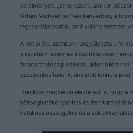
es élményét. „Emlékszem, amikor először
láttam Michaelt az 1-es kanyarban, a bordá
legcsodálatosabb, amit valaha éreztem va
A brit pilóta azonban hangsúlyozta a fen
visszatérni ezekhez a csodálatosan hangz
fenntarthatósági célokat, akkor miért ne?
összpontosítanunk, ami jobb lenne a jövőr
Hamilton megkérdőjelezte azt is, hogy a V
költséghatékonyabbak és fenntarthatóbbak-e
hatalmas összegekre és a sok akkumulátor
This