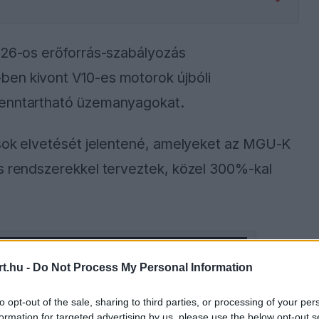
2026-os erőforrás-szabályozás
ben kivont V10-es motorok újbóli
fenntartható üzemanyagokat.
rások elvetését jelentené, amelyeket az MGU-K
os rendszerekkel terveztek, közel 300%-kal
ause the server or network failed or because the
t.hu -
Do Not Process My Personal Information
s not supported.
to opt-out of the sale, sharing to third parties, or processing of your per
formation for targeted advertising by us, please use the below opt-out s