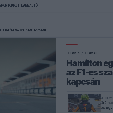
SPORTOK
PIT LANE
AUTÓ
S SZABÁLYVÁLTOZTATÁS KAPCSÁN
FORMA-1
/
FERRARI
Hamilton eg
az F1-es sz
kapcsán
NE HAGY
Drámai
és egy