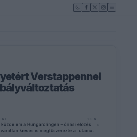
yetért Verstappennel
abályváltoztatás
11 n
D KI
 küzdelem a Hungaroringen – óriási előzés
 váratlan kiesés is megfűszerezte a futamot