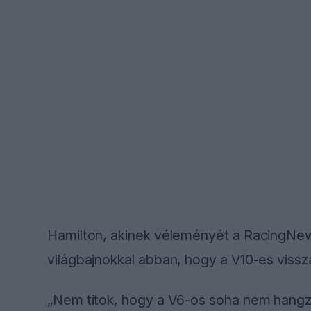
Hamilton, akinek véleményét a RacingNews
világbajnokkal abban, hogy a V10-es vissza
„Nem titok, hogy a V6-os soha nem hangzot