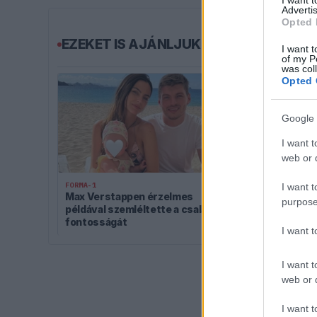
I want 
Advertis
Opted 
EZEKET IS AJÁNLJUK
I want t
of my P
was col
Opted 
Google 
I want t
web or d
FORMA-1
FORMA-1
I want t
Max Verstappen érzelmes
Súlyos figye
purpose
példával szemléltette a család
Ferrari Lewis
fontosságát
I want 
I want t
web or d
I want t