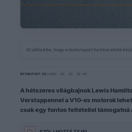
Itt állítsd be, hogy a motorsport.hu hírei elsők kö
MOTORSPORT.HU
/
2025. 03. 29. 11:09
A hétszeres világbajnok Lewis Hamilt
Verstappennel a V10-es motorok lehet
csak egy fontos feltétellel támogatná 
SZÓLJ HOZZÁ TE IS!