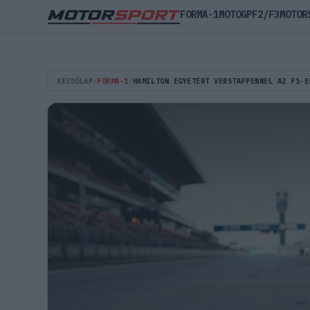
FORMA-1
MOTOGP
F2/F3
MOTOR
KEZDŐLAP
/
FORMA-1
/
HAMILTON EGYETÉRT VERSTAPPENNEL AZ F1-E