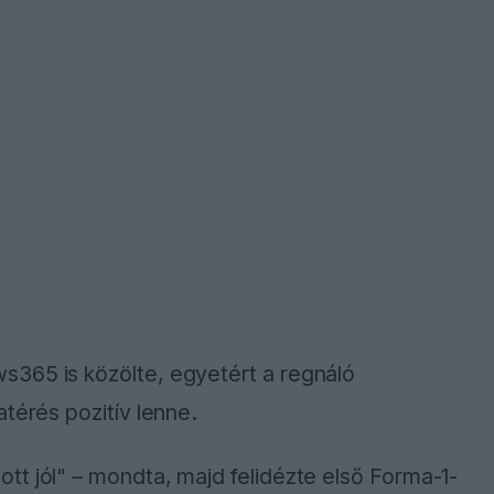
365 is közölte, egyetért a regnáló
térés pozitív lenne.
t jól" – mondta, majd felidézte első Forma-1-