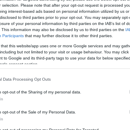
r selection. Please note that after your opt-out request is processed y
eing interest-based ads based on personal information utilized by us or
disclosed to third parties prior to your opt-out. You may separately opt-
losure of your personal information by third parties on the IAB’s list of
. This information may also be disclosed by us to third parties on the
IA
Participants
that may further disclose it to other third parties.
 that this website/app uses one or more Google services and may gath
including but not limited to your visit or usage behaviour. You may click 
 to Google and its third-party tags to use your data for below specifi
ogle consent section.
l Data Processing Opt Outs
Brown már figyelmeztettek, hogy a 2026-os
o opt-out of the Sharing of my personal data.
In
Hamupipőke már elhagyta volna az épületet",
s is ezek alapján csatlakozott vagy tervez
o opt-out of the Sale of my Personal Data.
In