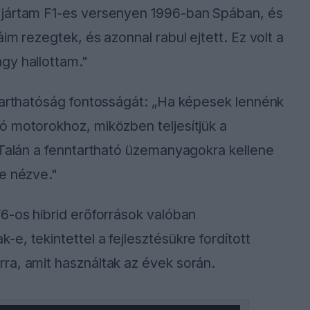
 jártam F1-es versenyen 1996-ban Spában, és
im rezegtek, és azonnal rabul ejtett. Ez volt a
gy hallottam."
ntarthatóság fontosságát: „Ha képesek lennénk
ó motorokhoz, miközben teljesítjük a
 Talán a fenntartható üzemanyagokra kellene
e nézve."
6-os hibrid erőforrások valóban
, tekintettel a fejlesztésükre fordított
ra, amit használtak az évek során.