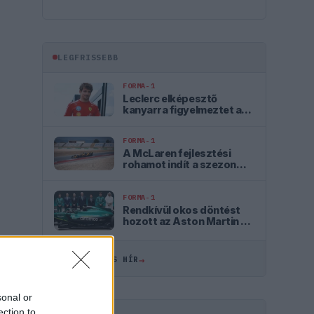
LEGFRISSEBB
FORMA-1
Leclerc elképesztő
kanyarra figyelmeztet a
madridi F1-es pályán
FORMA-1
A McLaren fejlesztési
rohamot indít a szezon
második felében
FORMA-1
Rendkívül okos döntést
hozott az Aston Martin az
F1-ben
→
ÖSSZES FRISS HÍR
sonal or
ection to