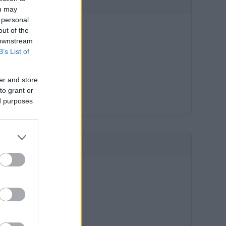
HIRDETÉS
ou may
 personal
out of the
 downstream
B’s List of
er and store
to grant or
ed purposes
HIRDETÉS