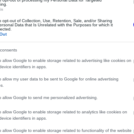
to opt-out of processing my Personal Data for Targeted
ing.
In
o opt-out of Collection, Use, Retention, Sale, and/or Sharing
ersonal Data that Is Unrelated with the Purposes for which it
lected.
Out
consents
o allow Google to enable storage related to advertising like cookies on
evice identifiers in apps.
FORMA-1
o allow my user data to be sent to Google for online advertising
lmeztetést kapott a
Váratlan mentőövet kaphat Liam
s.
 Hamilton miatt
Lawson a Red Bulltól
to allow Google to send me personalized advertising.
o allow Google to enable storage related to analytics like cookies on
evice identifiers in apps.
o allow Google to enable storage related to functionality of the website