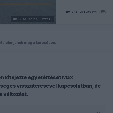
0
MOTORSPORT.HU
496 N
X / Scuderia Ferrari
zött jelenjenek meg a keresőben.
on kifejezte egyetértését Max
séges visszatérésével kapcsolatban, de
a változást.