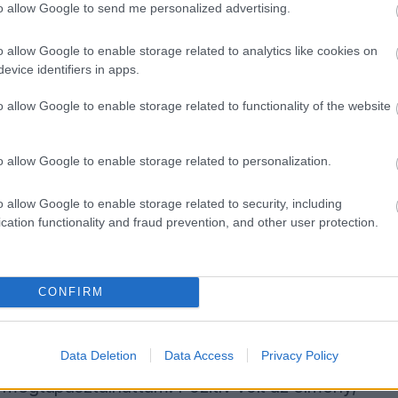
to allow Google to send me personalized advertising.
tetni, hogy a
Ferrari
még tartogat
o allow Google to enable storage related to analytics like cookies on
evice identifiers in apps.
autóban, az különösen beszédes, hiszen ő egy
o allow Google to enable storage related to functionality of the website
azt jelzi, hogy az autó pontosan azt nyújtja,
zá a szakértő. "Most már csak szerencsére van
o allow Google to enable storage related to personalization.
o allow Google to enable storage related to security, including
cation functionality and fraud prevention, and other user protection.
san fejlődik, és egyre közelebb kerül Leclerc-
t.
CONFIRM
z autó vezetését. Ez volt az első alkalom,
. Mindig is kíváncsi voltam, milyen
Data Deletion
Data Access
Privacy Policy
megtapasztalhattam. Pozitív volt az élmény,