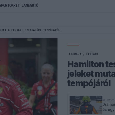
SPORTOK
PIT LANE
AUTÓ
UTAT A FERRARI SZINGAPÚRI TEMPÓJÁRÓL
FORMA-1
/
FERRARI
Hamilton te
jeleket muta
tempójáról
NE HAGY
Drámai
és egy