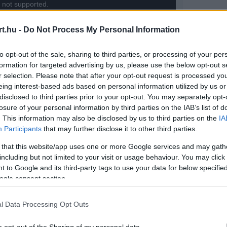
s not supported.
t.hu -
Do Not Process My Personal Information
to opt-out of the sale, sharing to third parties, or processing of your per
formation for targeted advertising by us, please use the below opt-out s
r selection. Please note that after your opt-out request is processed y
eing interest-based ads based on personal information utilized by us or
disclosed to third parties prior to your opt-out. You may separately opt-
losure of your personal information by third parties on the IAB’s list of
. This information may also be disclosed by us to third parties on the
IA
Participants
that may further disclose it to other third parties.
 that this website/app uses one or more Google services and may gath
including but not limited to your visit or usage behaviour. You may click 
 to Google and its third-party tags to use your data for below specifi
ogle consent section.
milton edzés utáni nyilatkozatát, amelyből
l Data Processing Opt Outs
o opt-out of the Sharing of my personal data.