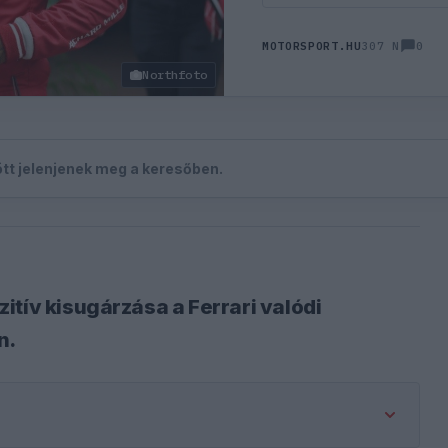
0
MOTORSPORT.HU
307 N
Northfoto
zött jelenjenek meg a keresőben.
itív kisugárzása a Ferrari valódi
n.