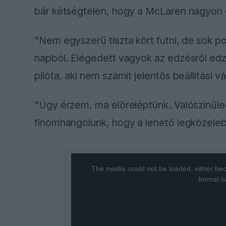
bár kétségtelen, hogy a McLaren nagyon 
"Nem egyszerű tiszta kört futni, de sok p
napból. Elégedett vagyok az edzésről edzés
pilóta, aki nem számít jelentős beállítási v
"Úgy érzem, ma előreléptünk. Valószínűle
finomhangolunk, hogy a lehető legközele
This
is
a
The media could not be loaded, either bec
modal
window.
format i