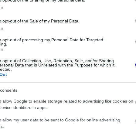
In
o opt-out of the Sale of my Personal Data.
In
to opt-out of processing my Personal Data for Targeted
ing.
In
o opt-out of Collection, Use, Retention, Sale, and/or Sharing
ersonal Data that Is Unrelated with the Purposes for which it
lected.
Out
FORMA-1
A szakértő szerint a Ferrarinak
üres csekket kellene adnia
consents
embert csábított
Verstappennek
a Red Bull
o allow Google to enable storage related to advertising like cookies on
evice identifiers in apps.
int tudjuk, ő mindig is nyíltan kimutatta az
o allow my user data to be sent to Google for online advertising
s.
almazott Davidson. "Meglepő számomra ez a