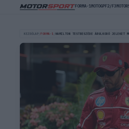
FORMA-1
MOTOGP
F2/F3
MOTOR
KEZDŐLAP
/
FORMA-1
/
HAMILTON TESTBESZÉDE ÁRULKODÓ JELEKET M