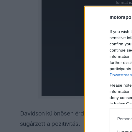
is
format i
a
motorspor
modal
If you wish 
window.
sensitive in
confirm you
continue se
information 
further disc
participants
Downstream 
Please note
information 
deny consent
in below Go
Davidson különösen érdekesnek találta Ha
Persona
sugárzott a pozitivitás.
I want t