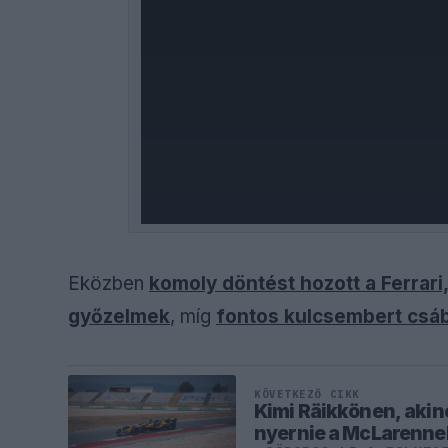
Eközben
komoly döntést hozott a Ferrari
győzelmek
, míg
fontos kulcsembert csábít
KÖVETKEZŐ CIKK
Kimi Räikkönen, akine
nyernie a McLarenne