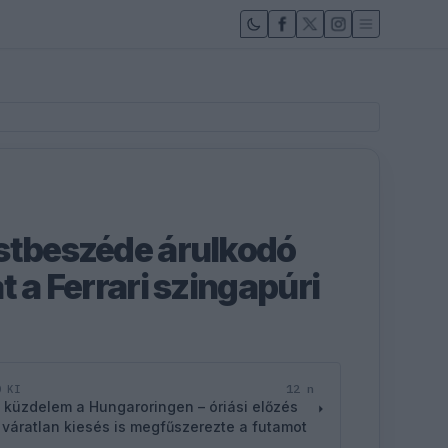
stbeszéde árulkodó
t a Ferrari szingapúri
12 n
D KI
 küzdelem a Hungaroringen – óriási előzés
 váratlan kiesés is megfűszerezte a futamot