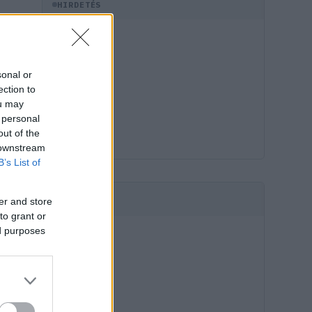
HIRDETÉS
sonal or
ection to
ou may
 personal
out of the
 downstream
B’s List of
er and store
HIRDETÉS
to grant or
ed purposes