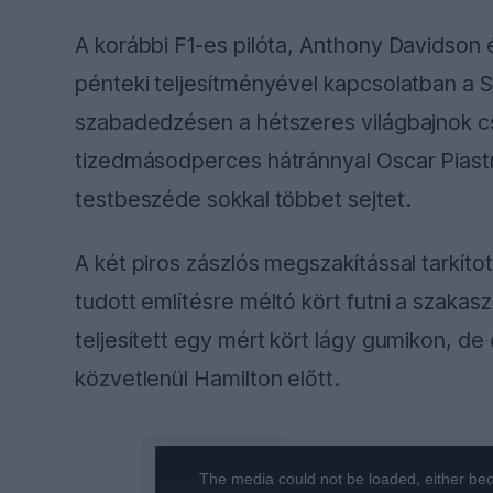
A korábbi F1-es pilóta, Anthony Davidson
pénteki teljesítményével kapcsolatban a 
szabadedzésen a hétszeres világbajnok csa
tizedmásodperces hátránnyal Oscar Piastr
testbeszéde sokkal többet sejtet.
A két piros zászlós megszakítással tarkí
tudott említésre méltó kört futni a szaka
teljesített egy mért kört lágy gumikon, de
közvetlenül Hamilton előtt.
This
The media could not be loaded, either bec