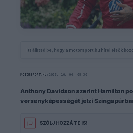
Itt állítsd be, hogy a motorsport.hu hírei elsők kö
MOTORSPORT.HU
/
2025. 10. 04. 08:30
Anthony Davidson szerint Hamilton poz
versenyképességét jelzi Szingapúrba
SZÓLJ HOZZÁ TE IS!