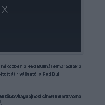
, miközben a Red Bullnál elmaradtak a
ott át riválisától a Red Bull
k több világbajnoki címet kellett volna
l