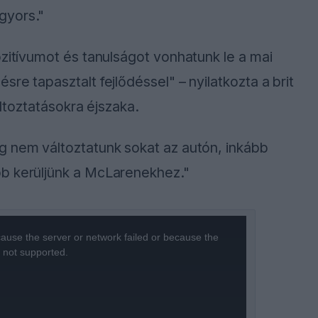
gyors."
ozitívumot és tanulságot vonhatunk le a mai
re tapasztalt fejlődéssel" – nyilatkozta a brit
áltoztatásokra éjszaka.
g nem változtatunk sokat az autón, inkább
bb kerüljünk a McLarenekhez."
ause the server or network failed or because the
s not supported.