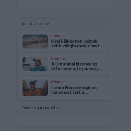
LEGFRISSEBB
FORMA-1
Kimi Räikkönen, akinek
több világbajnoki címet
kellett volna nyernie a
McLarennel
FORMA-1
A Hondánál hisznek az
áttörésben, teljesen új
motorral érkeznek a
Holland Nagydíjra az
Aston Martinnal
FORMA-1
Lando Norris meglepő
vallomást tett a
gyermekkori
szenvedélyéről
→
ÖSSZES FRISS HÍR