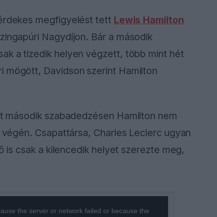
 érdekes megfigyelést tett
Lewis Hamilton
Szingapúri Nagydíjon. Bár a második
k a tizedik helyen végzett, több mint hét
i mögött, Davidson szerint Hamilton
tott második szabadedzésen Hamilton nem
sz végén. Csapattársa, Charles Leclerc ugyan
 ő is csak a kilencedik helyet szerezte meg,
ause the server or network failed or because the