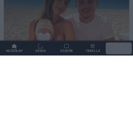
KEZDŐLAP
HÍREK
VIDEÓK
TABELLA
MENÜ
FORMA-1
/
RED BULL RACING
Max Verstappen érzelmes példával
szemléltette a család fontosságát
Max Verstappen elárulta, hogy mi jelenti számára a
legnagyobb boldogságot a trófeákon és a
győzelmeken túl.
1
KOVÁCS BOTOND
2Ó