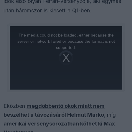
idők első olyan Ferrari-versenyzője, aki egymás
után háromszor is kiesett a Q1-ben.
This
is
a
The media could not be loaded, either because the
modal
window.
server or network failed or because the format is not
supported.
Video
Player
is
loading.
Eközben
megdöbbentő okok miatt nem
beszélhet a távozásáról Helmut Marko
, míg
amerikai versenysorozatban köthet ki Max