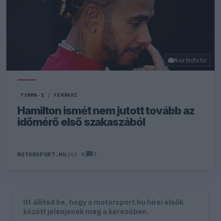
Northfoto
FORMA-1
/
FERRARI
Hamilton ismét nem jutott tovább az
időmérő első szakaszából
3
MOTORSPORT.HU
243 N
Itt állítsd be, hogy a motorsport.hu hírei elsők
között jelenjenek meg a keresőben.