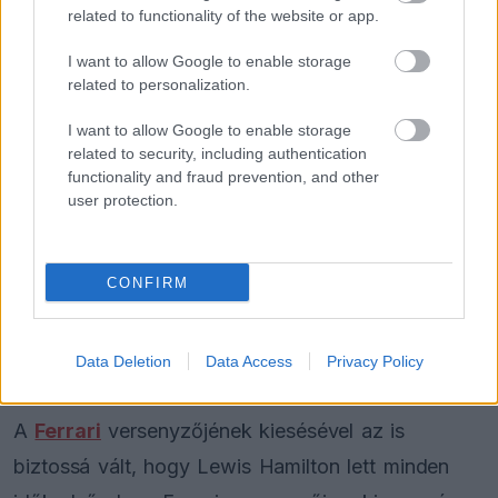
Megdöbbentő okok miatt nem
related to functionality of the website or app.
beszélhet a távozásáról Helmut
Marko
I want to allow Google to enable storage
related to personalization.
I want to allow Google to enable storage
related to security, including authentication
FORMA-1
Amerikai versenysorozatban
functionality and fraud prevention, and other
köthet ki Max Verstappen
user protection.
CONFIRM
FORMA-1
Meggondolta magát a McLaren
Max Verstappen átigazolásával
kapcsolatban
Data Deletion
Data Access
Privacy Policy
A
Ferrari
versenyzőjének kiesésével az is
biztossá vált, hogy Lewis Hamilton lett minden