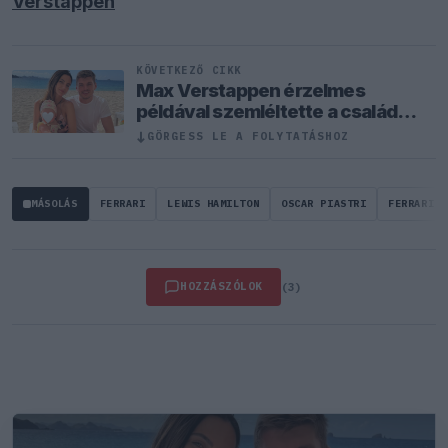
Verstappen
KÖVETKEZŐ CIKK
Max Verstappen érzelmes
példával szemléltette a család
fontosságát
↓
GÖRGESS LE A FOLYTATÁSHOZ
MÁSOLÁS
FERRARI
LEWIS HAMILTON
OSCAR PIASTRI
FERRARI
HOZZÁSZÓLOK
(3)