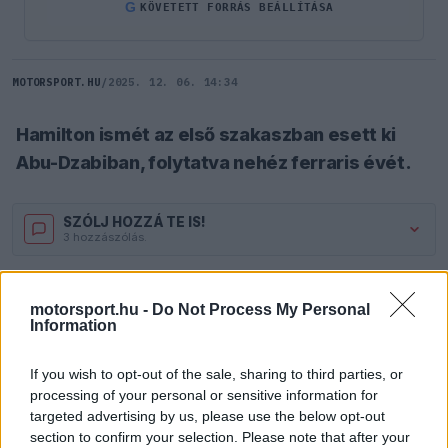
G
KÖVETETT FORRÁS BEÁLLÍTÁSA
MOTORSPORT.HU
/
2025. 12. 06. 14:34
Hamilton ismét az első szakaszban esett ki
Abu-Dzabiban, folytatva nehéz ferraris évét.
SZÓLJ HOZZÁ TE IS!
3 hozzászólás.
A 2025-ös szezon finisében sem fordult meg
motorsport.hu -
Do Not Process My Personal
Lewis Hamilton
szerencséje, ugyanis az Abu-
Information
Dzabi Nagydíj időmérőjén újra az első
If you wish to opt-out of the sale, sharing to third parties, or
szakaszban búcsúzott. A Ferrari brit versenyzője
processing of your personal or sensitive information for
targeted advertising by us, please use the below opt-out
az elsők között gördült pályára a kvalifikáció
section to confirm your selection. Please note that after your