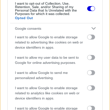
I want to opt-out of Collection, Use,
Retention, Sale, and/or Sharing of my
Personal Data that Is Unrelated with the
Purposes for which it was collected.
Opted Out
A brit versenyző nem volt egyedül a korai
Google consents
búcsúzók között, ugyanis Pierre Gasly, a Williams
I want to allow Google to enable storage
színeiben induló Alexander Albon, valamint Nico
related to advertising like cookies on web or
Hülkenberg és
Franco Colapinto
sem tudott
device identifiers in apps.
bejutni a második szakaszba. A mezőny tehát
I want to allow my user data to be sent to
ezúttal is szorosan alakult, Hamilton számára
Google for online advertising purposes.
pedig ismét nyilvánvalóvá vált, mennyire hullámzó
I want to allow Google to send me
personalized advertising.
évet zárt a Ferrarinál.
I want to allow Google to enable storage
EZEKET IS AJÁNLJUK
related to analytics like cookies on web or
device identifiers in apps.
I want to allow Google to enable storage
FORMA-1