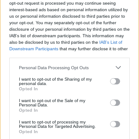
kezdetén, mégis ugyanaz a bizonytalan ritmus
opt-out request is processed you may continue seeing
interest-based ads based on personal information utilized by
kísérte a körét, mint az egész hétvégéjét.
us or personal information disclosed to third parties prior to
your opt-out. You may separately opt-out of the further
Hamilton ezúttal is messze volt az élmezőny
disclosure of your personal information by third parties on the
IAB’s list of downstream participants. This information may
tempójától, ugyanis több mint hét tizeddel maradt
also be disclosed by us to third parties on the
IAB’s List of
el Oscar Piastri 1:22.605-ös idejétől. Hamilton
Downstream Participants
that may further disclose it to other
third parties.
ideje végül a 16. helyre volt elég, ami egy újabb
Please note that this website/app uses one or more Google
Personal Data Processing Opt Outs
fájó Q1-es kiesést jelentett számára.
services and may gather and store information including but
not limited to your visit or usage behaviour. You may click to
I want to opt-out of the Sharing of my
personal data.
grant or deny consent to Google and its third-party tags to
Opted In
use your data for below specified purposes in below Google
The media could not be loaded, either because
This
consent section.
I want to opt-out of the Sale of my
the server or network failed or because the format
Personal Data.
is
is not supported.
Opted In
Video
a
Player
is
I want to opt-out of processing my
loading.
modal
Personal Data for Targeted Advertising.
Opted In
window.