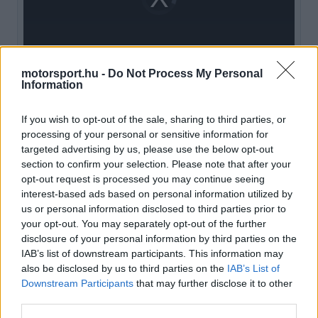
is
loading.
modal
window.
motorsport.hu -
Do Not Process My Personal
Information
Ezzel szemben Russell küszködött a hercegség
If you wish to opt-out of the sale, sharing to third parties, or
utcáin, és csak a hatodik rajtkockát tudta
processing of your personal or sensitive information for
targeted advertising by us, please use the below opt-out
megszerezni vasárnapra. A pontversenyben már
section to confirm your selection. Please note that after your
most jelentős a hátránya, Antonelli 43 ponttal
opt-out request is processed you may continue seeing
interest-based ads based on personal information utilized by
vezet előtte, és ha a futam az időmérő
us or personal information disclosed to third parties prior to
sorrendjében érne véget, a különbség 60 pontra
your opt-out. You may separately opt-out of the further
disclosure of your personal information by third parties on the
nőne.
IAB’s list of downstream participants. This information may
also be disclosed by us to third parties on the
IAB’s List of
Downstream Participants
that may further disclose it to other
EZEKET IS AJÁNLJUK
third parties.