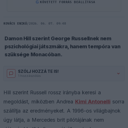
G
KÖVETETT FORRÁS BEÁLLÍTÁSA
KOVÁCS ENIKŐ
/
2026. 06. 07. 09:48
Damon Hill szerint George Russellnek nem
pszichológiai játszmákra, hanem tempóra van
szüksége Monacóban.
SZÓLJ HOZZÁ TE IS!
1 hozzászólás.
Hill szerint Russell rossz irányba keresi a
megoldást, miközben Andrea
Kimi Antonelli
sorra
szállítja az eredményeket. A 1996-os világbajnok
úgy látja, a Mercedes brit pilótájának nem