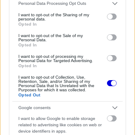
Please note that this website/app uses one or more Google
Personal Data Processing Opt Outs
FORMA-1
services and may gather and store information including but
A McLaren korábbi szerelője
not limited to your visit or usage behaviour. You may click to
I want to opt-out of the Sharing of my
kitálalt Hamilton F1-es
personal data.
grant or deny consent to Google and its third-party tags to
debütálásáról
Opted In
use your data for below specified purposes in below Google
consent section.
I want to opt-out of the Sale of my
Personal Data.
FORMA-1
Opted In
Döbbenetes adatgyűjtéssel
döntött a Ferrari Sainz és Ricciardo
I want to opt-out of processing my
között
Personal Data for Targeted Advertising.
Opted In
I want to opt-out of Collection, Use,
Retention, Sale, and/or Sharing of my
FORMA-1
Personal Data that Is Unrelated with the
Kockázatos ötlettel villant a
Purposes for which it was collected.
Ferrari, hamarosan mindenki ezt
Opted Out
másolhatja
Google consents
I want to allow Google to enable storage
Hill a BBC Radio 5 Live közvetítésében nem
related to advertising like cookies on web or
kertelt
. „Annyi pszichológiai játszmát játszol,
device identifiers in apps.