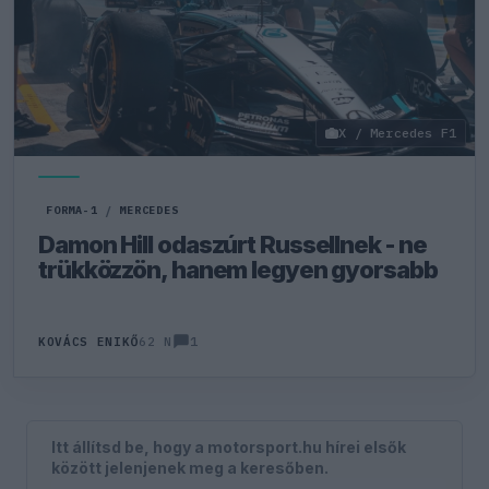
X / Mercedes F1
FORMA-1
/
MERCEDES
Damon Hill odaszúrt Russellnek - ne
trükközzön, hanem legyen gyorsabb
1
KOVÁCS ENIKŐ
62 N
Itt állítsd be, hogy a motorsport.hu hírei elsők
között jelenjenek meg a keresőben.