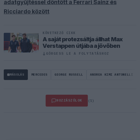
adatgyűjtéssel döntött a Ferrari Sainz és
Ricciardo között
KÖVETKEZŐ CIKK
A saját protezsáltja állhat Max
Verstappen útjába a jövőben
↓
GÖRGESS LE A FOLYTATÁSHOZ
MÁSOLÁS
MERCEDES
GEORGE RUSSELL
ANDREA KIMI ANTONELLI
HOZZÁSZÓLOK
(1)