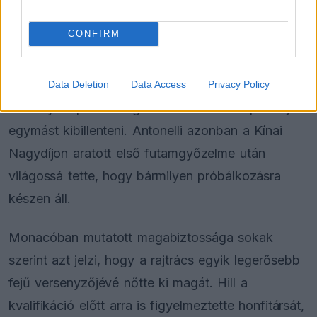
nagy kockázatú támadást későbbre tartogatja,
akkor annak ott kell lennie a zsebében. Egyelőre
CONFIRM
semmi jelét nem látjuk ennek.”
Toto Wolff korábban jelezte, nem zavarja, ha a
Data Deletion
Data Access
Privacy Policy
versenyzői pszichológiai eszközökkel is próbálják
egymást kibillenteni. Antonelli azonban a Kínai
Nagydíjon aratott első futamgyőzelme után
világossá tette, hogy bármilyen próbálkozásra
készen áll.
Monacóban mutatott magabiztossága sokak
szerint azt jelzi, hogy a rajtrács egyik legerősebb
fejű versenyzőjévé nőtte ki magát. Hill a
kvalifikáció előtt arra is figyelmeztette honfitársát,