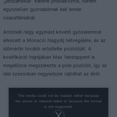
„játszámkkal” kellene próbálkoznia, hanem
egyszerűen gyorsabbnak kell lennie
csapattársánál.
Antonelli négy egymást követő győzelemmel
érkezett a Monacói Nagydíj hétvégéjére, és az
időmérőn tovább erősítette pozícióját. A
kvalifikáció hajrájában Max Verstappent is
megelőzve megszerezte a pole pozíciót, így az
idei szezonban negyedszer rajtolhat az élről.
The media could not be loaded, either because
This
the server or network failed or because the format
is
is not supported.
Video
a
Player