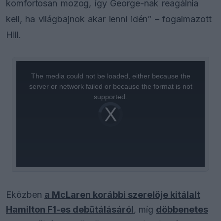
komfortosan mozog, így George-nak reagálnia
kell, ha világbajnok akar lenni idén” – fogalmazott
Hill.
This
is
a
The media could not be loaded, either because the
modal
window.
server or network failed or because the format is not
supported.
Video
Player
is
loading.
Eközben
a McLaren korábbi szerelője kitálalt
Hamilton F1-es debütálásáról
, míg
döbbenetes