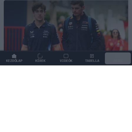
KEZDŐLAP
HÍREK
VIDEÓK
TABELLA
MENÜ
FORMA-1
/
MCLAREN
A saját protezsáltja állhat Max
Verstappen útjába a jövőben
Max Verstappen különleges tehetséget támogat, aki
akár a rivális McLarennél is kiköthet a jövőben.
0
KISS SÁNDOR
7Ó