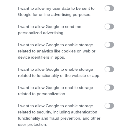
amennyit akarsz, de a lényeg az, hogy
I want to allow my user data to be sent to
gyorsabbnak kell lennöd” – mondta, amikor
Google for online advertising purposes.
Antonelli a szombati utolsó szabadedzésen is az
I want to allow Google to send me
personalized advertising.
élen zárt.
I want to allow Google to enable storage
„Jelenleg Kimi semmi jelét nem mutatja annak,
related to analytics like cookies on web or
device identifiers in apps.
hogy megijesztené ez a pálya, és folyamatosan
hozza a kiemelkedő teljesítményeket. Ebben a
I want to allow Google to enable storage
related to functionality of the website or app.
hétvégében eddig végig egy lépéssel George előtt
jár.”
I want to allow Google to enable storage
related to personalization.
Hill arra is utalt, hogy ha Russell tudatosan
I want to allow Google to enable storage
related to security, including authentication
tartalékolna valamit az időmérő végére, annak
functionality and fraud prevention, and other
már látszania kellett volna.
„Ha építkezik, és a
user protection.