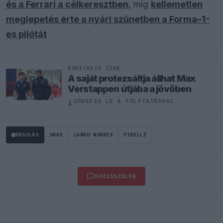
és a Ferrari a célkeresztben
, míg
kellemetlen
meglepetés érte a nyári szünetben a Forma–1-
es pilótát
KÖVETKEZŐ CIKK
A saját protezsáltja állhat Max
Verstappen útjába a jövőben
↓
GÖRGESS LE A FOLYTATÁSHOZ
MÁSOLÁS
HAAS
LANDO NORRIS
PIRELLI
HOZZÁSZÓLOK