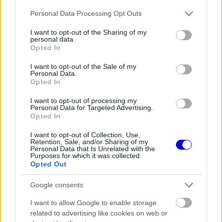
Video
a
Player
Please note that this website/app uses one or more Google
Personal Data Processing Opt Outs
is
loading.
services and may gather and store information including but
modal
not limited to your visit or usage behaviour. You may click to
I want to opt-out of the Sharing of my
window.
personal data.
grant or deny consent to Google and its third-party tags to
Opted In
use your data for below specified purposes in below Google
consent section.
I want to opt-out of the Sale of my
Personal Data.
Opted In
A 31 éves Hirakava a mezőny legidősebb újonca
I want to opt-out of processing my
a teszten, ugyanakkor nem teljesen ismeretlen a
Personal Data for Targeted Advertising.
Opted In
Forma–1 világában. A Toyota Gazoo Racing
I want to opt-out of Collection, Use,
támogatásával már az idény során is lehetőséget
Retention, Sale, and/or Sharing of my
Personal Data that Is Unrelated with the
kapott a
Haas
autójában, négy szabadedzésen is
Purposes for which it was collected.
Opted Out
részt vehetett. Emellett a hosszútávú
világbajnokság kétszeres bajnoka, valamint a
Google consents
2022-es Le Mans-i 24 órás futam győztese, így
I want to allow Google to enable storage
related to advertising like cookies on web or
komoly tapasztalattal rendelkezik, még ha az F1-