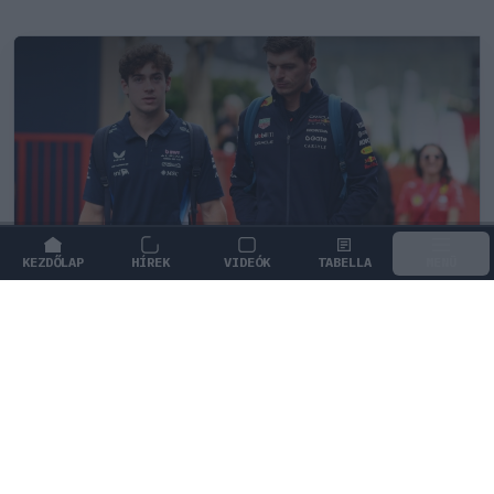
KEZDŐLAP
HÍREK
VIDEÓK
TABELLA
MENÜ
FORMA-1
/
MCLAREN
A saját protezsáltja állhat Max
Verstappen útjába a jövőben
Max Verstappen különleges tehetséget támogat, aki
akár a rivális McLarennél is kiköthet a jövőben.