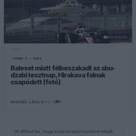
Northfoto
FORMA-1
/
HAAS
Baleset miatt félbeszakadt az abu-
dzabi tesztnap, Hirakava falnak
csapódott (fotó)
0
HEGEDŰS LÁSZLÓ
242 N
Itt állítsd be, hogy a motorsport.hu hírei elsők