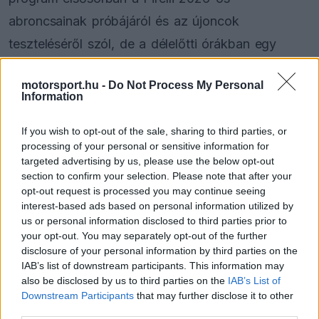
abroncsainak próbájáról és az újoncok
teszteléséről szól, de a délelőtti órákban egy
komolyabb baleset miatt hosszabb időre meg
motorsport.hu -
Do Not Process My Personal
kellett szakítani a körözést.
Information
A piros zászlót a Haas színeiben autózó Rjó
If you wish to opt-out of the sale, sharing to third parties, or
processing of your personal or sensitive information for
Hirakava balesete váltotta ki, miután a japán
targeted advertising by us, please use the below opt-out
pilóta a Tecpro falban kötött ki. Az ütközés
section to confirm your selection. Please note that after your
opt-out request is processed you may continue seeing
következtében a pályát le kellett zárni, amíg a
interest-based ads based on personal information utilized by
mentés és a korlát helyreállítása megtörtént.
us or personal information disclosed to third parties prior to
your opt-out. You may separately opt-out of the further
disclosure of your personal information by third parties on the
IAB’s list of downstream participants. This information may
The media could not be loaded, either because
also be disclosed by us to third parties on the
IAB’s List of
This
the server or network failed or because the format
Downstream Participants
that may further disclose it to other
is
is not supported.
third parties.