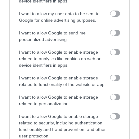
device identifiers in apps.
es rutinja korlátozott is.
I want to allow my user data to be sent to
Google for online advertising purposes.
EZEKET IS AJÁNLJUK
I want to allow Google to send me
personalized advertising.
FORMA-1
Zéró kifogás az Alpine-nál, a
I want to allow Google to enable storage
McLaren és a Ferrari a
related to analytics like cookies on web or
célkeresztben
device identifiers in apps.
I want to allow Google to enable storage
FORMA-1
related to functionality of the website or app.
Kellemetlen meglepetés érte a
nyári szünetben a Forma–1-es
I want to allow Google to enable storage
pilótát
related to personalization.
I want to allow Google to enable storage
FORMA-1
related to security, including authentication
Döbbenetes adatgyűjtéssel
functionality and fraud prevention, and other
döntött a Ferrari Sainz és Ricciardo
user protection.
között