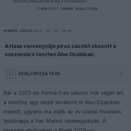
között jelenjenek meg a keresőben.
G
KÖVETETT FORRÁS BEÁLLÍTÁSA
HEGEDŰS LÁSZLÓ
/
2025. 12. 09. 10:46
A Haas versenyzője piros zászlót okozott a
szezonzáró teszten Abu-Dzabiban.
SZÓLJ HOZZÁ TE IS!
Bár a 2025-ös Forma–1-es szezon már véget ért,
a mezőny egy része továbbra is Abu-Dzabiban
maradt, ugyanis ma zajlik az év utolsó hivatalos
tesztnapja a Yas Marina versenypályán. A
program elsősorban a Pirelli 2026-os