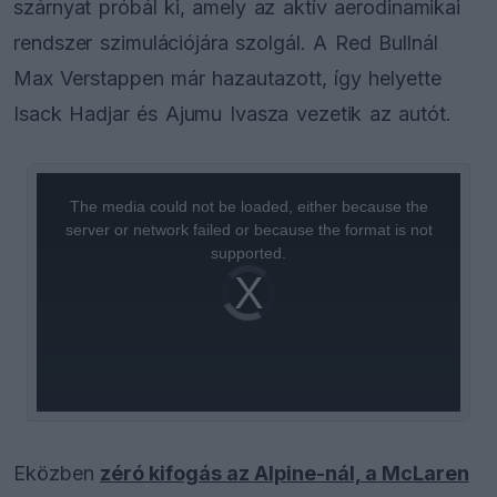
szárnyat próbál ki, amely az aktív aerodinamikai
rendszer szimulációjára szolgál. A Red Bullnál
Max Verstappen már hazautazott, így helyette
Isack Hadjar és Ajumu Ivasza vezetik az autót.
This
is
a
The media could not be loaded, either because the
modal
window.
server or network failed or because the format is not
supported.
Video
Player
is
loading.
Eközben
zéró kifogás az Alpine-nál, a McLaren