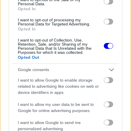
The media could not be loaded, either because
This
Personal Data.
the server or network failed or because the format
Opted In
is
is not supported.
I want to opt-out of processing my
Video
a
Player
Personal Data for Targeted Advertising.
is
Opted In
loading.
modal
I want to opt-out of Collection, Use,
window.
Retention, Sale, and/or Sharing of my
Personal Data that Is Unrelated with the
Purposes for which it was collected.
Opted Out
Google consents
A wokingiak számára már a rajt pillanatában
elkezdett rémálommá válni a montreali délután.
I want to allow Google to enable storage
related to advertising like cookies on web or
Piastri és csapattársa,
Lando Norris
is átmeneti
device identifiers in apps.
esőgumikon vágott neki a futamnak, ez a döntés
I want to allow my user data to be sent to
pedig rendkívül drágának bizonyult.
Google for online advertising purposes.
I want to allow Google to send me
EZEKET IS AJÁNLJUK
personalized advertising.