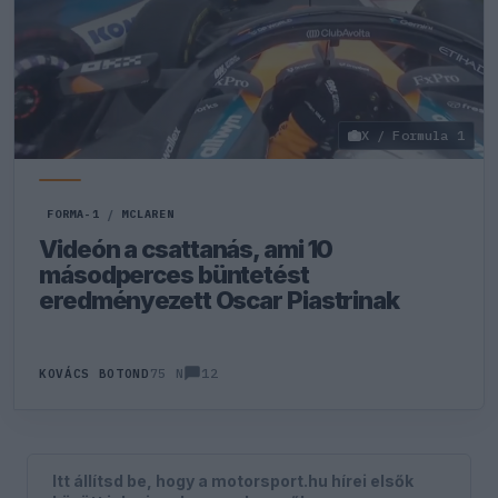
X / Formula 1
FORMA-1
/
MCLAREN
Videón a csattanás, ami 10
másodperces büntetést
eredményezett Oscar Piastrinak
12
KOVÁCS BOTOND
75 N
Itt állítsd be, hogy a motorsport.hu hírei elsők