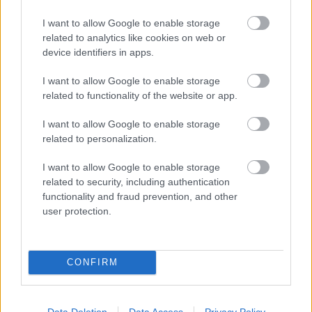
I want to allow Google to enable storage
FORMA-1
related to analytics like cookies on web or
A McLaren korábbi szerelője
device identifiers in apps.
kitálalt Hamilton F1-es
debütálásáról
I want to allow Google to enable storage
related to functionality of the website or app.
FORMA-1
I want to allow Google to enable storage
Újra harcban a győzelemért – ez
related to personalization.
hozza meg Lewis Hamilton
feltámadását
I want to allow Google to enable storage
related to security, including authentication
functionality and fraud prevention, and other
user protection.
FORMA-1
Francia hatalomátvételről
suttognak a Red Bullnál
CONFIRM
A Circuit Gilles Villeneuve aszfaltja ugyan
Data Deletion
Data Access
Privacy Policy