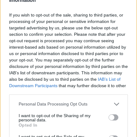
Information
pilótája a hajtűkanyarban próbálta megelőzni a
If you wish to opt-out of the sale, sharing to third parties, or
Williams versenyzőjét, ám túlságosan mélyet
processing of your personal or sensitive information for
fékezett, így egyenesen belerohant az FW48-as
targeted advertising by us, please use the below opt-out
section to confirm your selection. Please note that after your
oldalába.
opt-out request is processed you may continue seeing
interest-based ads based on personal information utilized by
us or personal information disclosed to third parties prior to
A baleset következtében a thai-brit pilóta autója
your opt-out. You may separately opt-out of the further
olyan súlyosan megsérült, hogy kénytelen volt
disclosure of your personal information by third parties on the
IAB’s list of downstream participants. This information may
feladni a küzdelmet. Az ausztrál versenyző ugyan
also be disclosed by us to third parties on the
IAB’s List of
folytatni tudta a futamot, de egy új első szárnyért
Downstream Participants
that may further disclose it to other
third parties.
neki is a bokszutcába kellett hajtania, a felügyelők
pedig hamarosan a tízmásodperces szankciót is
Please note that this website/app uses one or more Google
Personal Data Processing Opt Outs
services and may gather and store information including but
kiosztották számára.
not limited to your visit or usage behaviour. You may click to
I want to opt-out of the Sharing of my
personal data.
grant or deny consent to Google and its third-party tags to
Opted In
use your data for below specified purposes in below Google
consent section.
I want to opt-out of the Sale of my