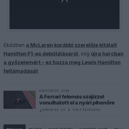
loading.
Eközben
a McLaren korábbi szerelője kitálalt
Hamilton F1-es debütálásáról
, míg
újra harcban
a győzelemért – ez hozza meg Lewis Hamilton
feltámadását
KÖVETKEZŐ CIKK
A Ferrari felemás szájízzel
vonulhatott el a nyári pihenőre
↓
GÖRGESS LE A FOLYTATÁSHOZ