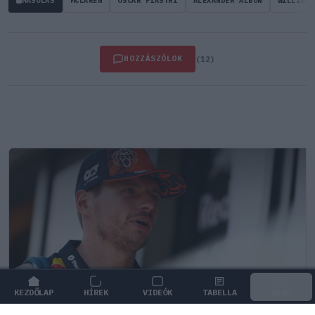
MÁSOLÁS
MCLAREN
OSCAR PIASTRI
ALEXANDER ALBON
WILLIAMS
HOZZÁSZÓLOK
(12)
KEZDŐLAP
HÍREK
VIDEÓK
TABELLA
MENÜ