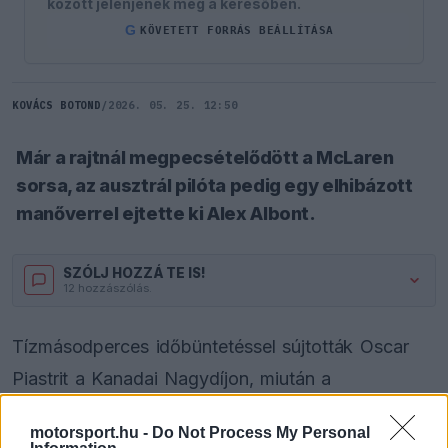
között jelenjenek meg a keresőben.
G
KÖVETETT FORRÁS BEÁLLÍTÁSA
KOVÁCS BOTOND
/
2026. 05. 25. 12:50
Már a rajtnál megpecsételődött a McLaren
sorsa, az ausztrál pilóta pedig egy elhibázott
manőverrel ejtette ki Alex Albont.
SZÓLJ HOZZÁ TE IS!
12 hozzászólás.
Tízmásodperces időbüntetéssel sújtották Oscar
Piastrit a Kanadai Nagydíjon, miután a
versenybírók őt találták vétkesnek az Alex Albon
motorsport.hu -
Do Not Process My Personal
kiesését eredményező ütközésben. A McLaren