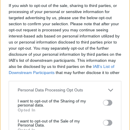
If you wish to opt-out of the sale, sharing to third parties, or
szabadedzés alatt huszonöt fokos meleg várható,
processing of your personal or sensitive information for
ám a felhős égbolt mellett ötven százalék a
targeted advertising by us, please use the below opt-out
section to confirm your selection. Please note that after your
valószínűsége a kisebb esőzéseknek.
opt-out request is processed you may continue seeing
interest-based ads based on personal information utilized by
us or personal information disclosed to third parties prior to
A rajthelyek sorsáról döntő szombati napon
your opt-out. You may separately opt-out of the further
szintén fennáll a veszélye annak, hogy vizes
disclosure of your personal information by third parties on the
IAB’s list of downstream participants. This information may
pályán kell köröznie a mezőnynek. A hőmérő
also be disclosed by us to third parties on the
IAB’s List of
higanyszála huszonhat fokig kúszik fel, a
Downstream Participants
that may further disclose it to other
third parties.
harmadik gyakorlás és a kvalifikáció alatt pedig
Please note that this website/app uses one or more Google
negyven százalékos eséllyel alakulhat ki szitáló
Personal Data Processing Opt Outs
services and may gather and store information including but
eső.
not limited to your visit or usage behaviour. You may click to
I want to opt-out of the Sharing of my
personal data.
grant or deny consent to Google and its third-party tags to
Opted In
use your data for below specified purposes in below Google
consent section.
I want to opt-out of the Sale of my
The media could not be loaded, either because
This
Personal Data.
the server or network failed or because the format
Opted In