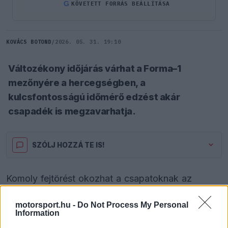
G
KÖVETETT FORRÁS BEÁLLÍTÁSA
KOVÁCS BOTOND
/
2026. 05. 31. 19:10
Változékony időjárás várhat a Forma–1
mezőnyére a hercegségben, a
kulcsfontosságú időmérő edzést akár
csapadék is megzavarhatja.
SZÓLJ HOZZÁ TE IS!
Komoly fejtörést okozhat a csapatoknak az
időjárás a hercegségben, a pénteki és szombati
motorsport.hu -
Do Not Process My Personal
kulcsfontosságú eseményekre ugyanis jelentős
Information
esély van a csapadékra. A pénteki első két