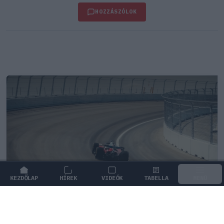
HOZZÁSZÓLOK
KEZDŐLAP
HÍREK
VIDEÓK
TABELLA
MENÜ
FORMA-1
/
MERCEDES
Négy új ország és egy visszatérő