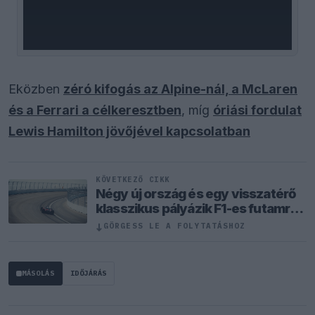
Eközben
zéró kifogás az Alpine-nál, a McLaren
és a Ferrari a célkeresztben
, míg
óriási fordulat
Lewis Hamilton jövőjével kapcsolatban
KÖVETKEZŐ CIKK
Négy új ország és egy visszatérő
klasszikus pályázik F1-es futamra
2028-tól
↓
GÖRGESS LE A FOLYTATÁSHOZ
MÁSOLÁS
IDŐJÁRÁS