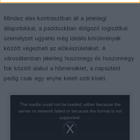
Mindez éles kontrasztban áll a jelenlegi
állapotokkal, a paddockban dolgozó logisztikai
személyzet ugyanis még ideális körülmények
között végezheti az előkészületeket. A
városállamban jelenleg huszonegy és huszonnégy
fok között alakul a hőmérséklet, a napsütést
pedig csak egy enyhe keleti szél kíséri.
This
is
a
The media could not be loaded, either because the
modal
window.
server or network failed or because the format is not
supported.
Video
Player
is
loading.