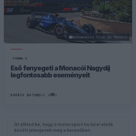
Automobile Club de Monaco
FORMA-1
Eső fenyegeti a Monacói Nagydíj
legfontosabb eseményeit
0
KOVÁCS BOTOND
68 N
Itt állítsd be, hogy a motorsport.hu hírei elsők
között jelenjenek meg a keresőben.