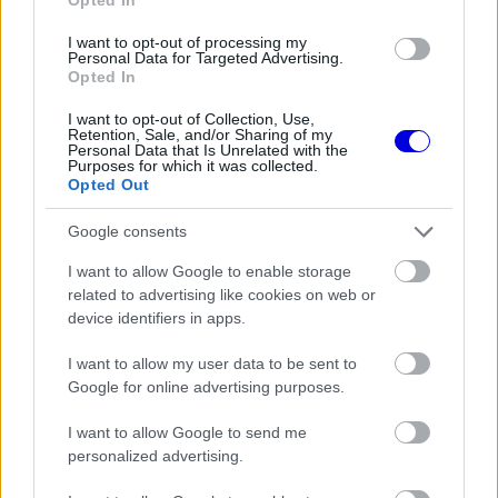
is
is not supported.
I want to opt-out of processing my
Video
a
Personal Data for Targeted Advertising.
Player
is
Opted In
loading.
modal
I want to opt-out of Collection, Use,
window.
Retention, Sale, and/or Sharing of my
Personal Data that Is Unrelated with the
Purposes for which it was collected.
Opted Out
Google consents
A vasárnapi futamra már némileg barátságosabb
I want to allow Google to enable storage
arcát mutathatja az időjárás. A nagydíj napján
related to advertising like cookies on web or
huszonhét fokos csúcshőmérsékletre és enyhén
device identifiers in apps.
felhős égre számíthatnak a pilóták. A csapadék
I want to allow my user data to be sent to
valószínűsége ekkor huszonöt százalékra
Google for online advertising purposes.
csökken, a kikötő környékén azonban sosem
I want to allow Google to send me
lehet teljesen kizárni egy-egy hirtelen lecsapó
personalized advertising.
lokális záport.