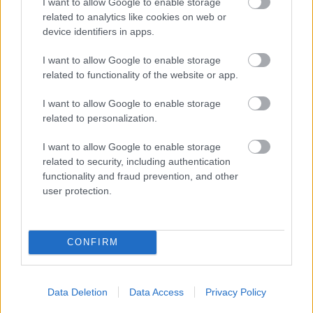
I want to allow Google to enable storage
related to analytics like cookies on web or
device identifiers in apps.
EZEKET IS AJÁNLJUK
I want to allow Google to enable storage
related to functionality of the website or app.
FORMA-1
Zéró kifogás az Alpine-nál, a
McLaren és a Ferrari a
I want to allow Google to enable storage
célkeresztben
related to personalization.
I want to allow Google to enable storage
related to security, including authentication
FORMA-1
functionality and fraud prevention, and other
Óriási fordulat Lewis Hamilton
user protection.
jövőjével kapcsolatban
CONFIRM
FORMA-1
Lando Norris meglepő vallomást
tett a gyermekkori szenvedélyéről
Data Deletion
Data Access
Privacy Policy