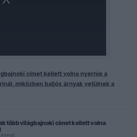
gbajnoki címet kellett volna nyernie a
arinál, miközben baljós árnyak vetülnek a
k több világbajnoki címet kellett volna
l
TÁSHOZ