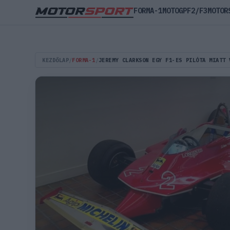
FORMA-1
MOTOGP
F2/F3
MOTOR
KEZDŐLAP
/
FORMA-1
/
JEREMY CLARKSON EGY F1-ES PILÓTA MIATT 