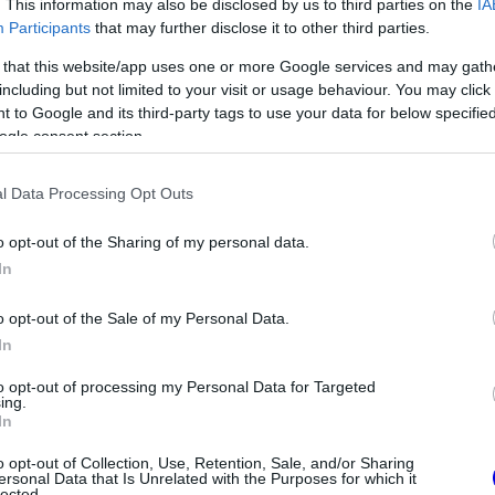
s not supported.
. This information may also be disclosed by us to third parties on the
IA
Participants
that may further disclose it to other third parties.
 that this website/app uses one or more Google services and may gath
including but not limited to your visit or usage behaviour. You may click 
 to Google and its third-party tags to use your data for below specifi
ogle consent section.
Video
Player
is
loading.
l Data Processing Opt Outs
o opt-out of the Sharing of my personal data.
In
o opt-out of the Sale of my Personal Data.
In
to opt-out of processing my Personal Data for Targeted
ing.
nban” – mondta. „A második helyért csatázott
In
olsó körben, ötször? Felváltva lökték meg
o opt-out of Collection, Use, Retention, Sale, and/or Sharing
ersonal Data that Is Unrelated with the Purposes for which it
lected.