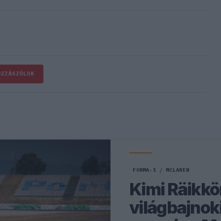
OZZÁSZÓLOK
FORMA-1
/
MCLAREN
Kimi Räikkö
világbajnoki