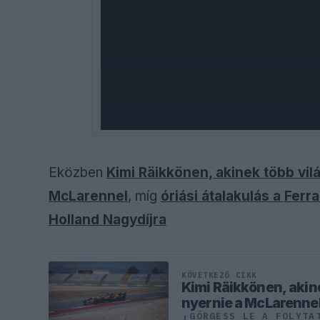
Eközben
Kimi Räikkönen, akinek több vilá
McLarennel
, míg
óriási átalakulás a Ferr
Holland Nagydíjra
KÖVETKEZŐ CIKK
Kimi Räikkönen, akine
nyernie a McLarenne
GÖRGESS LE A FOLYTA
↓