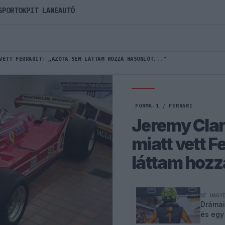
SPORTOK
PIT LANE
AUTÓ
VETT FERRARIT: „AZÓTA SEM LÁTTAM HOZZÁ HASONLÓT..."
FORMA-1
/
FERRARI
Jeremy Clar
miatt vett F
láttam hozz
NE HAGY
Drámai
és egy