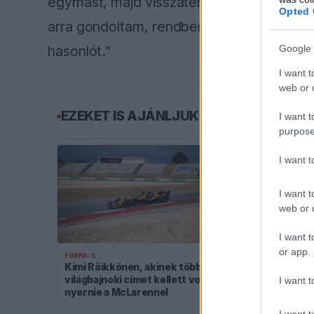
egymást, majd visszatértek és újra támadt
Opted 
arra gondoltam, rendben, ő a kedvenc ve
Google 
hasonlót.”
I want t
web or d
EZEKET IS AJÁNLJUK
I want t
purpose
I want 
I want t
web or d
I want t
or app.
FORMA-1
FORMA-1
Kimi Räikkönen, akinek több
Óriási átalaku
világbajnoki címet kellett volna
miközben bal
I want t
nyernie a McLarennel
a Holland Nag