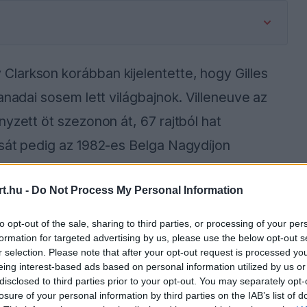
larkson korábban kijelentette, hogy Gilles
anadai sosem lett világbajnok. Villeneuve az
yzett öt szezonon át, 67 rajtból hat
ását pedig az 1982-es Belga Nagydíjon
t.hu -
Do Not Process My Personal Information
-ben adott interjújában részletesen felidézte,
to opt-out of the sale, sharing to third parties, or processing of your per
formation for targeted advertising by us, please use the below opt-out s
r selection. Please note that after your opt-out request is processed y
eing interest-based ads based on personal information utilized by us or
disclosed to third parties prior to your opt-out. You may separately opt-
ause the server or network failed or because the
losure of your personal information by third parties on the IAB’s list of