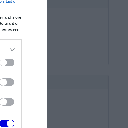
B’s List of
HIRDETÉS
er and store
to grant or
ed purposes
HIRDETÉS