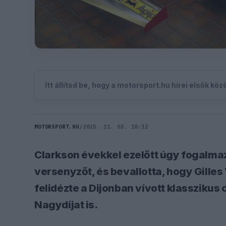
Itt állítsd be, hogy a motorsport.hu hírei elsők kö
MOTORSPORT.HU
/
2025. 11. 03. 18:12
Clarkson évekkel ezelőtt úgy fogalmaz
versenyzőt, és bevallotta, hogy Gilles 
felidézte a Dijonban vívott klasszikus 
Nagydíjat is.