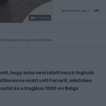
0
MOTORSPORT.HU
277 N
Northfoto
zött jelenjenek meg a keresőben.
ott, hogy soha nem látott hozzá fogható
Villeneuve miatt vett Ferrarit, miközben
csatát és a tragikus 1982-es Belga