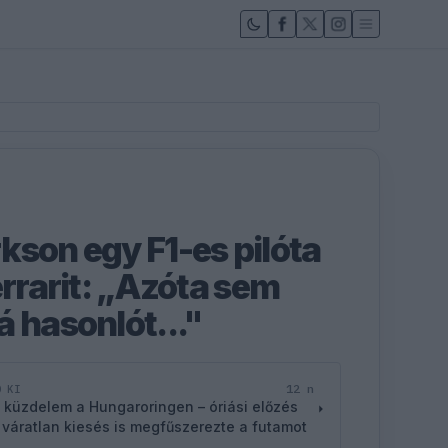
kson egy F1-es pilóta
errarit: „Azóta sem
á hasonlót..."
12 n
D KI
 küzdelem a Hungaroringen – óriási előzés
 váratlan kiesés is megfűszerezte a futamot