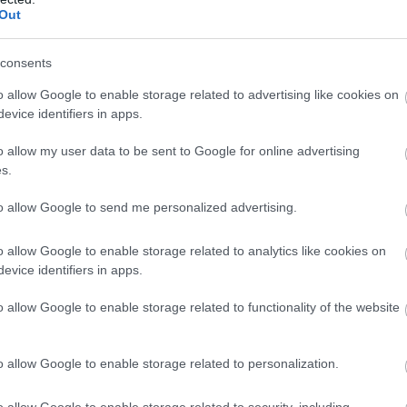
ak. Teljesen fantasztikus versenyzés volt, és
Out
rsenyzőm. Azóta sem láttam igazán hozzá
consents
o allow Google to enable storage related to advertising like cookies on
evice identifiers in apps.
o allow my user data to be sent to Google for online advertising
s.
to allow Google to send me personalized advertising.
o allow Google to enable storage related to analytics like cookies on
evice identifiers in apps.
o allow Google to enable storage related to functionality of the website
FORMA-1
lás a Ferrarinál,
Különös szövetség segítheti
jós árnyak vetülnek
Esteban Ocon Aston Martinhoz
o allow Google to enable storage related to personalization.
ydíjra
igazolását