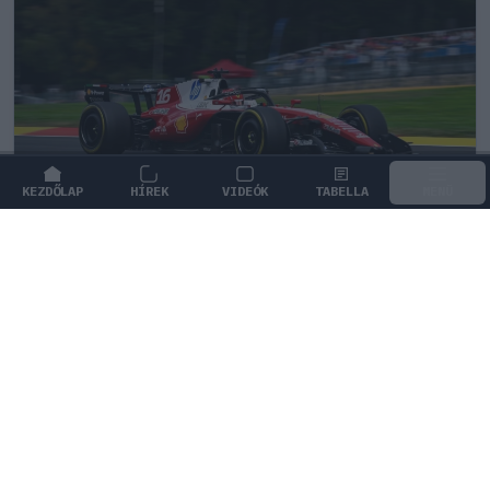
KEZDŐLAP
HÍREK
VIDEÓK
TABELLA
MENÜ
FORMA-1
/
FERRARI
Már rég Hamiltont kellene támogatnia
a Ferrarinak Leclerc helyett?
A Belga Nagydíj után szakértők csaptak össze azon,
hogy a Ferrarinak át kellett volna-e engednie
Hamiltonnak a pozíciót.
0
TÖRŐ FERENC
24 P