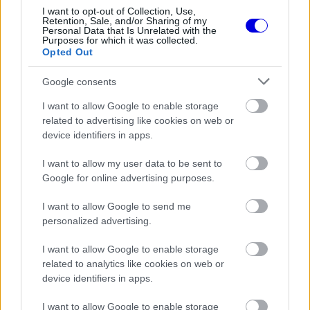
The media could not be loaded, either because
This
I want to opt-out of Collection, Use,
the server or network failed or because the format
Retention, Sale, and/or Sharing of my
is
is not supported.
Personal Data that Is Unrelated with the
Purposes for which it was collected.
Video
a
Opted Out
Player
is
loading.
modal
Google consents
window.
I want to allow Google to enable storage
related to advertising like cookies on web or
device identifiers in apps.
I want to allow my user data to be sent to
Úgy tűnik, hogy egyelőre erősen is teljesítenek,
Google for online advertising purposes.
bár a pénteki két szabadedzést követően a
I want to allow Google to send me
versenyzők úgy nyilatkoztak, hogy nem teljesen
personalized advertising.
nyugodtak, mivel a hosszú etapos tempójuk még
I want to allow Google to enable storage
hagy némi kívánnivalót maga után, ráadásul a
related to analytics like cookies on web or
gumikopással sem voltak elégedettek.
device identifiers in apps.
I want to allow Google to enable storage