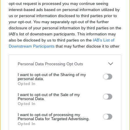
opt-out request is processed you may continue seeing
akadtak az üzemanyagrendszerrel. Mindez az FIA
interest-based ads based on personal information utilized by
technikai delegáltjának jegyzeteiből derült ki,
us or personal information disclosed to third parties prior to
your opt-out. You may separately opt-out of the further
ahogyan az is, hogy a Lando Norrisnál is hasonló
disclosure of your personal information by third parties on the
műveletre került sor.
IAB’s list of downstream participants. This information may
also be disclosed by us to third parties on the
IAB’s List of
Downstream Participants
that may further disclose it to other
Büntetés ezért persze nem jár, így Sainz továbbra
third parties.
is a mai időmérő egyik esélyeseként vághat majd
Please note that this website/app uses one or more Google
Personal Data Processing Opt Outs
neki az eseményeknek. A
Ferrari
egyébként több
services and may gather and store information including but
not limited to your visit or usage behaviour. You may click to
I want to opt-out of the Sharing of my
kisebb módosítást is hozott Barcelonába,
personal data.
grant or deny consent to Google and its third-party tags to
Opted In
use your data for below specified purposes in below Google
melyektől előrelépést várnak, és szeretnék
consent section.
I want to opt-out of the Sale of my
ledolgozni a Red Bull-lal szembeni kisebb
Personal Data.
Opted In
lemaradásukat.
I want to opt-out of processing my
Personal Data for Targeted Advertising.
Opted In