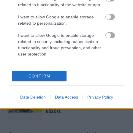
EZEKET IS AJÁNLJUK
related to functionality of the website or app.
I want to allow Google to enable storage
related to personalization.
PIT LANE
Lewis Hamilton megmutatta új
kiskutyáját
I want to allow Google to enable storage
related to security, including authentication
functionality and fraud prevention, and other
user protection.
FORMA-1
Ijesztő jelzés Spából, tényleg túl
lassúak lettek az új F1-es autók?
CONFIRM
FORMA-1
Data Deletion
Data Access
Privacy Policy
Döbbenetes adatgyűjtéssel
döntött a Ferrari Sainz és Ricciardo
között