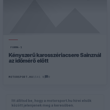
FORMA-1
Kényszerű karosszériacsere Sainznál
az időmérő előtt
0
MOTORSPORT.HU
1541 N
Itt állítsd be, hogy a motorsport.hu hírei elsők
között jelenjenek meg a keresőben.