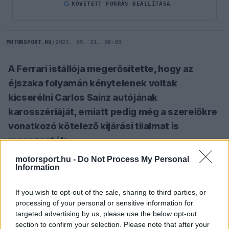
G
KÖVETETT FORRÁS BEÁLLÍTÁSA
MOTORSPORT.HU
/
2022. 05. 21. 08:03
A Ferrari istállója megerősítette, hogy az
éjszaka folyamán kénytelenek voltak
kicserélni Carlos Sainz autójának
karosszériáját, emiatt pedig még a szerelőkre
vonatkozó kötelező kijárási tilalmat is
megszegték.
motorsport.hu -
Do Not Process My Personal
Information
SZÓLJ HOZZÁ TE IS!
If you wish to opt-out of the sale, sharing to third parties, or
processing of your personal or sensitive information for
A csapat szerelői egy új túlélőcella köré építették
targeted advertising by us, please use the below opt-out
fel az F1-75-öt, miután kiderült, hogy gondok
section to confirm your selection. Please note that after your