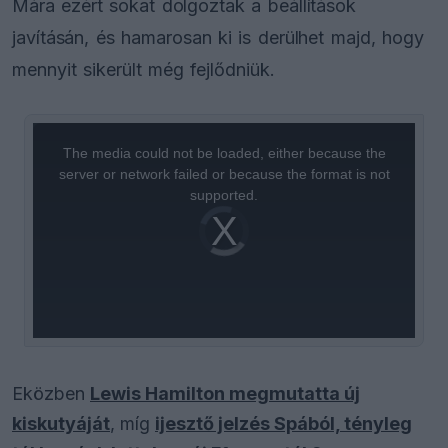
Mára ezért sokat dolgoztak a beállítások
javításán, és hamarosan ki is derülhet majd, hogy
mennyit sikerült még fejlődniük.
This
is
a
The media could not be loaded, either because the
modal
window.
server or network failed or because the format is not
supported.
Video
Player
is
loading.
Eközben
Lewis Hamilton megmutatta új
kiskutyáját
, míg
ijesztő jelzés Spából, tényleg