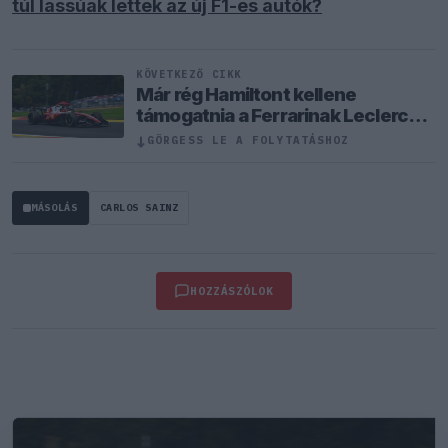
túl lassúak lettek az új F1-es autók?
KÖVETKEZŐ CIKK
Már rég Hamiltont kellene
támogatnia a Ferrarinak Leclerc
helyett?
↓
GÖRGESS LE A FOLYTATÁSHOZ
MÁSOLÁS
CARLOS SAINZ
HOZZÁSZÓLOK