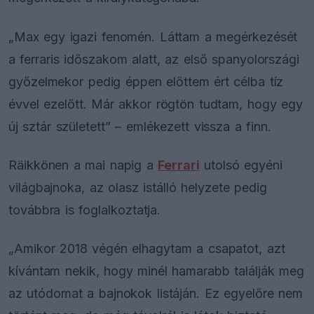
„Max egy igazi fenomén. Láttam a megérkezését
a ferraris időszakom alatt, az első spanyolországi
győzelmekor pedig éppen előttem ért célba tíz
évvel ezelőtt. Már akkor rögtön tudtam, hogy egy
új sztár született” – emlékezett vissza a finn.
Räikkönen a mai napig a
Ferrari
utolsó egyéni
világbajnoka, az olasz istálló helyzete pedig
továbbra is foglalkoztatja.
„Amikor 2018 végén elhagytam a csapatot, azt
kívántam nekik, hogy minél hamarabb találják meg
az utódomat a bajnokok listáján. Ez egyelőre nem