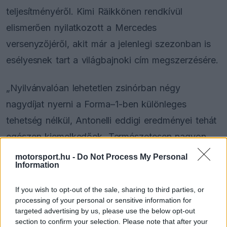
teljesítményéről. Kimi Räikkönen rendkívül
elismerően nyilatkozott a Mercedes
versenyzőjéről, akit már a jelenlegi szezonban is
esélyesnek tart a világbajnoki cím megszerzésére.
„Nyilvánvalóan lehetetlen zsinórban négy
nagydíjat nyerni a Forma–1-ben különleges
tehetség nélkül, Antonelli eddigi eredményei tehát
egészen kiemelkedőek. Természetesen nagyon
fontos, hogy a megfelelő autó álljon a
motorsport.hu -
Do Not Process My Personal
Information
rendelkezésére, ám ez minden korszakban
pontosan így működött” – fogalmazott a finn
If you wish to opt-out of the sale, sharing to third parties, or
processing of your personal or sensitive information for
exversenyző.
targeted advertising by us, please use the below opt-out
section to confirm your selection. Please note that after your