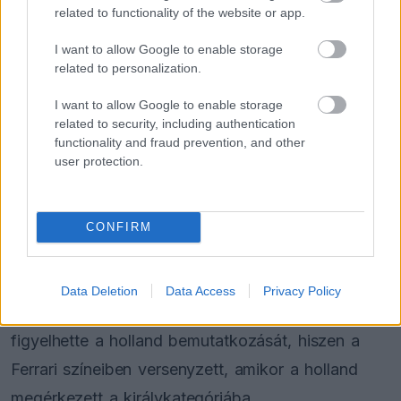
rendkívül éretten viselkedik a pályán. Csupán el
related to functionality of the website or app.
kell kerülnie Oscar Piastri tavalyi hibáját. Egy
I want to allow Google to enable storage
ponton úgy tűnt, hogy a
McLaren
ausztrál
related to personalization.
pilótájának már zsebben van a cím, a nyomást
I want to allow Google to enable storage
azonban nem bírta el. Az olasz srác biztosan nem
related to security, including authentication
functionality and fraud prevention, and other
fog ebbe a csapdába esni” – magyarázta
user protection.
Räikkönen.
Az interjú során a jelenlegi mezőny legjobb
CONFIRM
pilótájára is rákérdeztek, a korábbi
közönségkedvenc pedig gondolkodás nélkül Max
Data Deletion
Data Access
Privacy Policy
Verstappent nevezte meg. Räikkönen testközelből
figyelhette a holland bemutatkozását, hiszen a
Ferrari színeiben versenyzett, amikor a holland
megérkezett a királykategóriába.