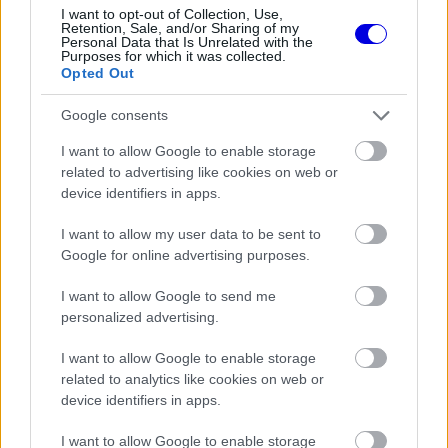
I want to opt-out of Collection, Use,
Retention, Sale, and/or Sharing of my
FORMA-1
Personal Data that Is Unrelated with the
Döbbenetes adatgyűjtéssel
Purposes for which it was collected.
döntött a Ferrari Sainz és Ricciardo
Opted Out
között
Google consents
I want to allow Google to enable storage
related to advertising like cookies on web or
FORMA-1
Toto Wolff keményen beszólt a
device identifiers in apps.
panaszodó Ferrarinak
I want to allow my user data to be sent to
Google for online advertising purposes.
I want to allow Google to send me
FORMA-1
Sainz visszatérne a Red Bullhoz,
personalized advertising.
ahol a győzelemért harcolhatna
I want to allow Google to enable storage
related to analytics like cookies on web or
device identifiers in apps.
„Antonelli nem fogja elveszíteni a fókuszát, mivel
I want to allow Google to enable storage