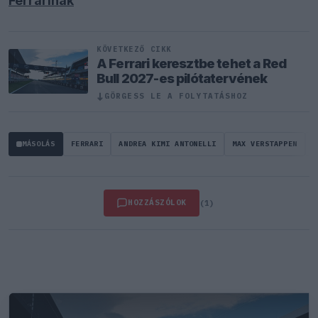
Ferrarinak
KÖVETKEZŐ CIKK
A Ferrari keresztbe tehet a Red
Bull 2027-es pilótatervének
↓
GÖRGESS LE A FOLYTATÁSHOZ
MÁSOLÁS
FERRARI
ANDREA KIMI ANTONELLI
MAX VERSTAPPEN
K
HOZZÁSZÓLOK
(1)