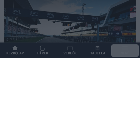
KEZDŐLAP
HÍREK
VIDEÓK
TABELLA
MENÜ
FORMA-1
/
FERRARI
A Ferrari keresztbe tehet a Red Bull
2027-es pilótatervének
A Ferrari és a Red Bull a Cadillack-nél igyekszik ülést
találni fiatal tehetségének a 2027-es szezonra.
0
DÁN JÓZSEF
27 P