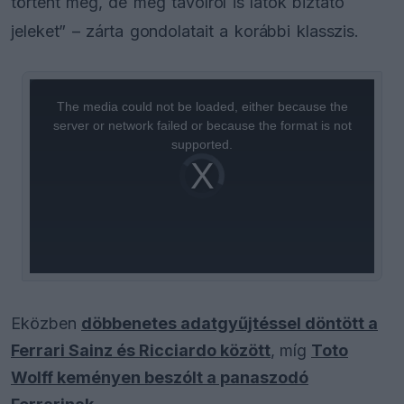
történt meg, de még távolról is látok biztató
jeleket” – zárta gondolatait a korábbi klasszis.
This
is
a
The media could not be loaded, either because the
modal
window.
server or network failed or because the format is not
supported.
Video
Player
is
loading.
Eközben
döbbenetes adatgyűjtéssel döntött a
Ferrari Sainz és Ricciardo között
, míg
Toto
Wolff keményen beszólt a panaszodó