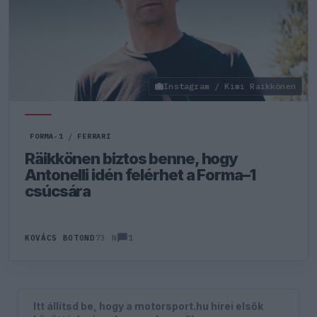
Instagram / Kimi Raikkönen
FORMA-1
/
FERRARI
Räikkönen biztos benne, hogy
Antonelli idén felérhet a Forma–1
csúcsára
1
KOVÁCS BOTOND
73 N
Itt állítsd be, hogy a motorsport.hu hírei elsők