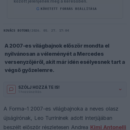
között jelenjenek meg a keresőben.
G
KÖVETETT FORRÁS BEÁLLÍTÁSA
KOVÁCS BOTOND
/
2026. 05. 27. 17:04
A 2007-es világbajnok először mondta el
nyilvánosan a véleményét a Mercedes
versenyzőjéről, akit már idén esélyesnek tart a
végső győzelemre.
SZÓLJ HOZZÁ TE IS!
1 hozzászólás.
A Forma–1 2007-es világbajnoka a neves olasz
újságírónak, Leo Turrininek adott interjújában
beszélt először részletesen Andrea
Kimi Antonelli