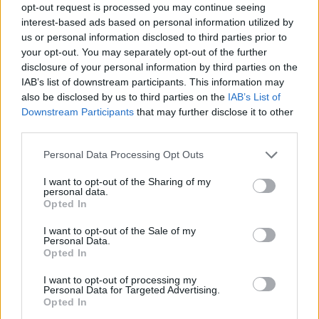
opt-out request is processed you may continue seeing
interest-based ads based on personal information utilized by
The media could not be loaded, either because
This
us or personal information disclosed to third parties prior to
the server or network failed or because the format
is
your opt-out. You may separately opt-out of the further
is not supported.
disclosure of your personal information by third parties on the
Video
a
Player
IAB’s list of downstream participants. This information may
is
loading.
modal
also be disclosed by us to third parties on the
IAB’s List of
Downstream Participants
that may further disclose it to other
window.
third parties.
Please note that this website/app uses one or more Google
Personal Data Processing Opt Outs
services and may gather and store information including but
not limited to your visit or usage behaviour. You may click to
I want to opt-out of the Sharing of my
„Szerintem megnyerheti a bajnokságot, ehhez
personal data.
grant or deny consent to Google and its third-party tags to
Opted In
use your data for below specified purposes in below Google
pedig az a legfontosabb, hogy ő maga is higgyen
consent section.
I want to opt-out of the Sale of my
benne. Ez a hozzáállásán és a versenyzési
Personal Data.
Opted In
stílusán is egyértelműen látszik.”
I want to opt-out of processing my
Personal Data for Targeted Advertising.
Opted In
EZEKET IS AJÁNLJUK