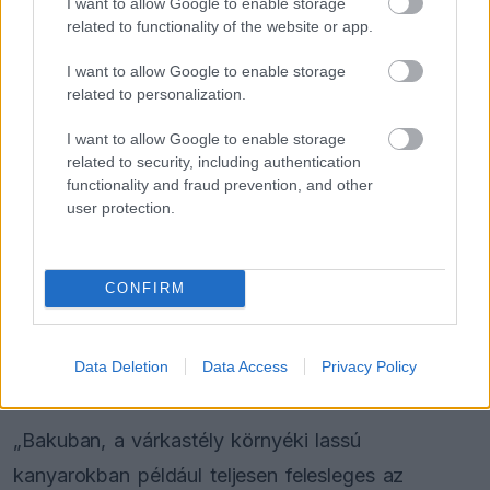
ezt így fogalmazta meg: „Túl sok energiát akarunk
I want to allow Google to enable storage
related to functionality of the website or app.
használni, miközben nem tudunk eleget
I want to allow Google to enable storage
visszanyerni. Ez egyszerűen egyenlőtlenség, amit
related to personalization.
már az első futamokon is meg fogunk érezni.”
I want to allow Google to enable storage
related to security, including authentication
Ha egy pilóta egy kör során rosszkor gyorsít fel,
functionality and fraud prevention, and other
például túl korán használja az elektromos
user protection.
rásegítést egy lassú szakaszon, akkor később, a
hosszú egyenesben már nem marad elég energia
CONFIRM
a maximális gyorsításhoz. Ez nemcsak a köridőt
rontja, hanem a kvalifikációs pozíciót is
Data Deletion
Data Access
Privacy Policy
tönkreteheti.
„Bakuban, a várkastély környéki lassú
kanyarokban például teljesen felesleges az