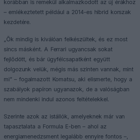
korábban is remekül alkalmazkodott az új érákhoz
– emlékeztetett például a 2014-es hibrid korszak
kezdetére.
„Ők mindig is kiválóan felkészültek, és ez most
sincs másként. A Ferrari ugyancsak sokat
fejlődött, és bár ügyfélcsapatként együtt
dolgozunk velük, mégis más szinten vannak, mint
mi” – fogalmazott Komatsu, aki elismerte, hogy a
szabályok papíron ugyanazok, de a valóságban
nem mindenki indul azonos feltételekkel.
Szerinte azok az istállók, amelyeknek már van
tapasztalata a Formula E-ben – ahol az
energiamenedzsment legalább ennyire fontos –,