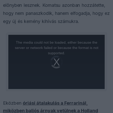
előnyben lesznek. Komatsu azonban hozzátette,
hogy nem panaszkodik, hanem elfogadja, hogy ez
egy új és kemény kihívás számukra.
This
is
a
The media could not be loaded, either because the
modal
window.
server or network failed or because the format is not
supported.
Video
Player
is
loading.
Eközben
óriási átalakulás a Ferrarinál,
miközben baljós árnyak vetülnek a Holland