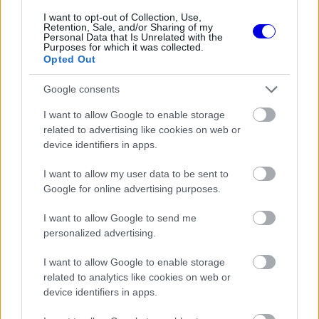
I want to opt-out of Collection, Use,
Retention, Sale, and/or Sharing of my
Personal Data that Is Unrelated with the
Purposes for which it was collected.
Opted Out
Komatsu szerint a nézők is könnyen észre fogják
Google consents
venni, ha valaki rosszkor alkalmazza az
I want to allow Google to enable storage
elektromos teljesítményt, például ha a
related to advertising like cookies on web or
célegyenesben nem megfelelően indítja a gyors
device identifiers in apps.
körét. Ennek hatása már az első kanyarban
I want to allow my user data to be sent to
Google for online advertising purposes.
látszani fog, és különösen a szezon elején
lehetnek látványos különbségek.
I want to allow Google to send me
personalized advertising.
Az új rendszer egyik legnagyobb kihívása, hogy
I want to allow Google to enable storage
az energia-visszanyerés mértéke messze nem
related to analytics like cookies on web or
device identifiers in apps.
tudja fedezni a felhasználás mértékét. Komatsu