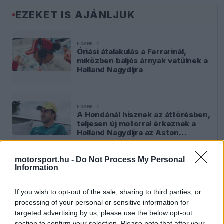
EZEKET IS AJÁNLJUK
FORMA-1
Óriási átalakulás a Ferrarinál,
miközben baljós árnyak vetülnek a
Holland Nagydíjra
FORMA-1
A Hondánál hisznek az áttörésben,
teljesen új motorral érkeznek a
Holland Nagydíjra az Aston
Martinnal
motorsport.hu -
Do Not Process My Personal
Information
FORMA-1
Fontos kulcsembert csábított át
If you wish to opt-out of the sale, sharing to third parties, or
riválisától a Red Bull
processing of your personal or sensitive information for
targeted advertising by us, please use the below opt-out
section to confirm your selection. Please note that after your