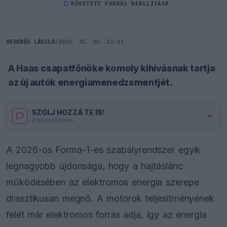
G
KÖVETETT FORRÁS BEÁLLÍTÁSA
HEGEDŰS LÁSZLÓ
/
2026. 02. 05. 13:11
A Haas csapatfőnöke komoly kihívásnak tartja
az új autók energiamenedzsmentjét.
SZÓLJ HOZZÁ TE IS!
2 hozzászólás.
A 2026-os Forma–1-es szabályrendszer egyik
legnagyobb újdonsága, hogy a hajtáslánc
működésében az elektromos energia szerepe
drasztikusan megnő. A motorok teljesítményének
felét már elektromos forrás adja, így az energia