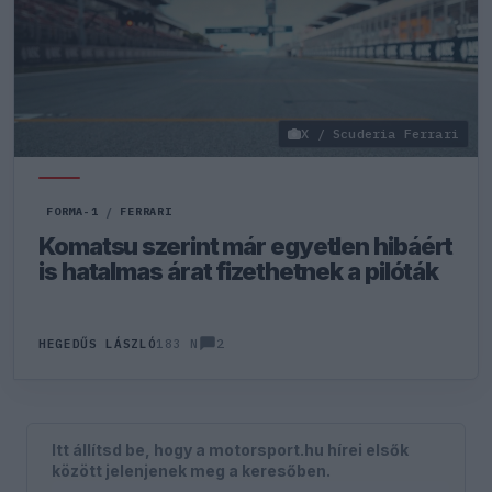
X / Scuderia Ferrari
FORMA-1
/
FERRARI
Komatsu szerint már egyetlen hibáért
is hatalmas árat fizethetnek a pilóták
2
HEGEDŰS LÁSZLÓ
183 N
Itt állítsd be, hogy a motorsport.hu hírei elsők
között jelenjenek meg a keresőben.