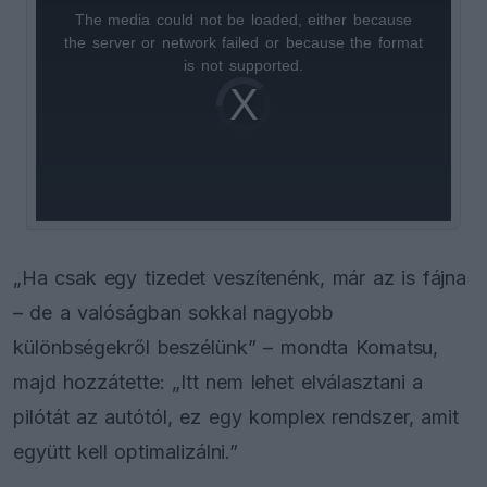
The media could not be loaded, either because
This
the server or network failed or because the format
is
is not supported.
Video
a
Player
is
loading.
modal
window.
„Ha csak egy tizedet veszítenénk, már az is fájna
– de a valóságban sokkal nagyobb
különbségekről beszélünk” – mondta Komatsu,
majd hozzátette: „Itt nem lehet elválasztani a
pilótát az autótól, ez egy komplex rendszer, amit
együtt kell optimalizálni.”