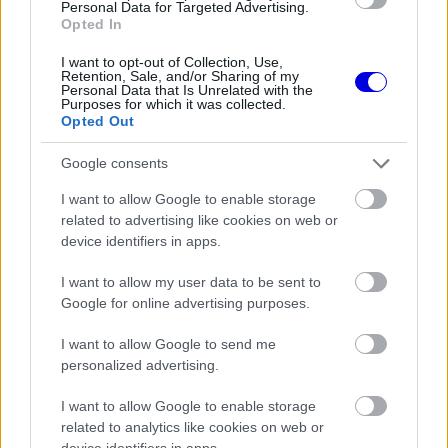
is
is not supported.
Personal Data for Targeted Advertising.
Opted In
Video
a
Player
is
loading.
I want to opt-out of Collection, Use,
modal
Retention, Sale, and/or Sharing of my
Personal Data that Is Unrelated with the
window.
Purposes for which it was collected.
Opted Out
Google consents
I want to allow Google to enable storage
Az információk szerint ez akár körönként
related to advertising like cookies on web or
félmásodperces gyorsulást is jelenthet, ami elsőre
device identifiers in apps.
vadul hangzik, de ha igazak a hírek, akkor
I want to allow my user data to be sent to
mostanra oldhatták meg véglegesen a szezon
Google for online advertising purposes.
elejétől őket sújtó fékproblémákat. Német
I want to allow Google to send me
lapinformációk szerint a
McLaren
Barcelonában
personalized advertising.
titán helyett már szénszálas fékeket fog használni.
I want to allow Google to enable storage
related to analytics like cookies on web or
device identifiers in apps.