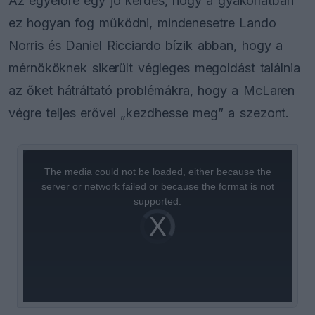
Az egyelőre egy jó kérdés, hogy a gyakorlatban
ez hogyan fog működni, mindenesetre Lando
Norris és Daniel Ricciardo bízik abban, hogy a
mérnököknek sikerült végleges megoldást találnia
az őket hátráltató problémákra, hogy a McLaren
végre teljes erővel „kezdhesse meg” a szezont.
This
is
a
The media could not be loaded, either because the
modal
window.
server or network failed or because the format is not
supported.
Video
Player
is
loading.