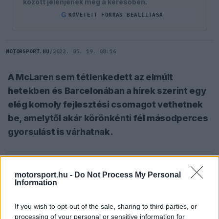
között jelenjenek meg a keresőben.
G
KÖVETETT FORRÁS BEÁLLÍTÁSA
MOTORSPORT.HU
/
2022. 05. 19. 08:16
A McLaren sem tétlenkedett az elmúlt
hetekben és Barcelonában a hírek szerint egy
elég komoly fejlesztési csomagot vethetnek
be, amelytől akár körönkénti fél másodperces
gyorsulást is várhatnak.
SZÓLJ HOZZÁ TE IS!
motorsport.hu -
Do Not Process My Personal
Information
A rövid szünet után a száguldó cirkusz ismét
If you wish to opt-out of the sale, sharing to third parties, or
munkában van és ezúttal Spanyolország, azon
processing of your personal or sensitive information for