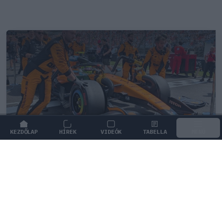
KEZDŐLAP
HÍREK
VIDEÓK
TABELLA
MENÜ
FORMA-1
/
MCLAREN
Súlyos hiányosságra derült fény a
McLaren győztes autójánál
Bár a McLaren ismét a győzelemért harcol, a wokingi
mérnökök elismerték, hogy a modelljüket még mindig