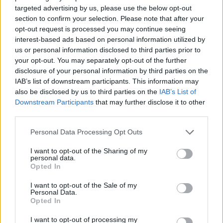
belül is Barcelona a fellépés színhelye. A katalán
targeted advertising by us, please use the below opt-out
section to confirm your selection. Please note that after your
pálya otthont adott a téli teszteknek, ahol
opt-out request is processed you may continue seeing
interest-based ads based on personal information utilized by
megcsodálhattuk a vadonatúj autókat, ez a
us or personal information disclosed to third parties prior to
hétvége pedig a „fejlesztések hétvégéje” lesz.
your opt-out. You may separately opt-out of the further
disclosure of your personal information by third parties on the
IAB’s list of downstream participants. This information may
Az Aston Martink konkrétan egy teljesen új autót
also be disclosed by us to third parties on the
IAB’s List of
hozott, de rengeteg csapat készül kisebb és
Downstream Participants
that may further disclose it to other
third parties.
nagyobb fejlesztőcsomagokkal, nincs ez másképp
Please note that this website/app uses one or more Google
a McLarennél sem. A wokingi istálló a hétvégére
Personal Data Processing Opt Outs
services and may gather and store information including but
a hírek szerint egy komoly csomaggal érkezik,
not limited to your visit or usage behaviour. You may click to
I want to opt-out of the Sharing of my
personal data.
grant or deny consent to Google and its third-party tags to
amelytől nagy előrelépést várnak.
Opted In
use your data for below specified purposes in below Google
consent section.
I want to opt-out of the Sale of my
Personal Data.
Opted In
The media could not be loaded, either because
This
the server or network failed or because the format
I want to opt-out of processing my