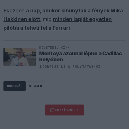
Eközben
a nap, amikor kihunytak a fények Mika
Hakkinen előtt
, míg
minden lapját egyetlen
pilótára teheti fel a Ferrari
KÖVETKEZŐ CIKK
Montoya azonnal lépne a Cadillac
helyében
GÖRGESS LE A FOLYTATÁSHOZ
↓
MÁSOLÁS
MCLAREN
HOZZÁSZÓLOK