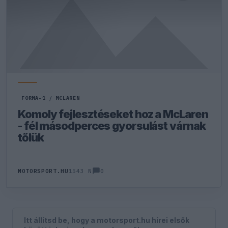
FORMA-1
/
MCLAREN
Komoly fejlesztéseket hoz a McLaren
- fél másodperces gyorsulást várnak
tőlük
0
MOTORSPORT.HU
1543 N
Itt állítsd be, hogy a motorsport.hu hírei elsők