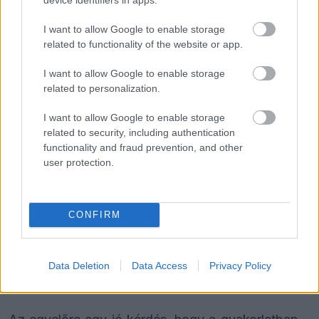
EZEKET IS AJÁNLJUK
I want to allow Google to enable storage
related to functionality of the website or app.
FORMA-1
A nap, amikor kihunytak a fények
I want to allow Google to enable storage
Mika Hakkinen előtt
related to personalization.
I want to allow Google to enable storage
related to security, including authentication
FORMA-1
functionality and fraud prevention, and other
Minden lapját egyetlen pilótára
user protection.
teheti fel a Ferrari
CONFIRM
FORMA-1
Nagy bejelentést tett George
Russell a nyári szünetben
Data Deletion
Data Access
Privacy Policy