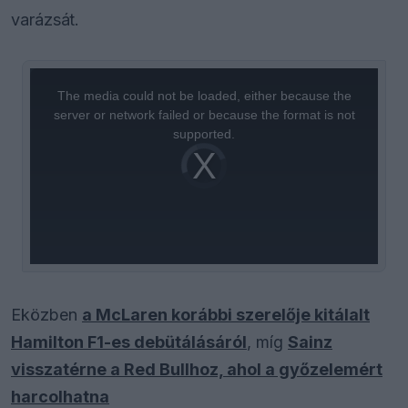
varázsát.
This
is
a
The media could not be loaded, either because the
modal
window.
server or network failed or because the format is not
supported.
Video
Player
is
loading.
Eközben
a McLaren korábbi szerelője kitálalt
Hamilton F1-es debütálásáról
, míg
Sainz
visszatérne a Red Bullhoz, ahol a győzelemért
harcolhatna