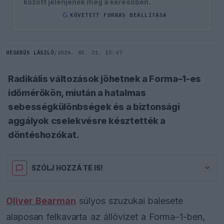
között jelenjenek meg a keresőben.
G
KÖVETETT FORRÁS BEÁLLÍTÁSA
HEGEDŰS LÁSZLÓ
/
2026. 03. 31. 15:47
Radikális változások jöhetnek a Forma–1-es
időmérőkön, miután a hatalmas
sebességkülönbségek és a biztonsági
aggályok cselekvésre késztették a
döntéshozókat.
SZÓLJ HOZZÁ TE IS!
Oliver Bearman
súlyos szuzukai balesete
alaposan felkavarta az állóvizet a Forma–1-ben,