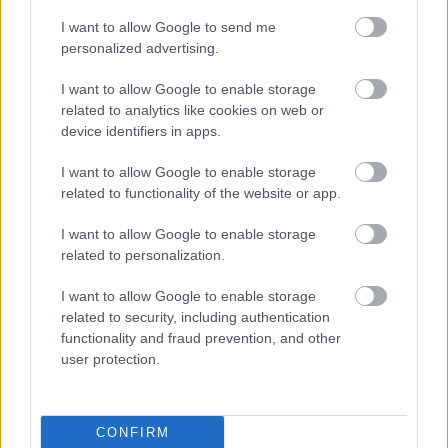
hátulütője, hiszen a tempóvisszaesés miatt a
I want to allow Google to send me
köridők akár két másodperccel is lassulhatnak.
personalized advertising.
Ezt a problémát az időmérős üzemanyag-átfolyás
I want to allow Google to enable storage
növelésével elvileg lehetne orvosolni, ám a
related to analytics like cookies on web or
mérnökök szerint ez a lépés kritikus
device identifiers in apps.
megbízhatósági gondokat okozhatna a jelenlegi
I want to allow Google to enable storage
belsőégésű motorokban.
related to functionality of the website or app.
I want to allow Google to enable storage
EZEKET IS AJÁNLJUK
related to personalization.
I want to allow Google to enable storage
FORMA-1
related to security, including authentication
A McLaren korábbi szerelője
functionality and fraud prevention, and other
kitálalt Hamilton F1-es
user protection.
debütálásáról
CONFIRM