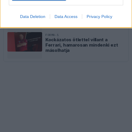
FORMA-1
Sainz visszatérne a Red Bullhoz,
ahol a győzelemért harcolhatna
Data Deletion
Data Access
Privacy Policy
FORMA-1
Kockázatos ötlettel villant a
Ferrari, hamarosan mindenki ezt
másolhatja