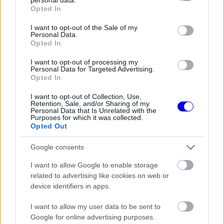
grant or deny consent to Google and its third-party tags to
Opted In
Video
a
use your data for below specified purposes in below Google
Player
is
consent section.
loading.
I want to opt-out of the Sale of my
modal
Personal Data.
Opted In
window.
I want to opt-out of processing my
Personal Data for Targeted Advertising.
Opted In
Szintén a lehetséges forgatókönyvek között
I want to opt-out of Collection, Use,
Retention, Sale, and/or Sharing of my
Personal Data that Is Unrelated with the
szerepel a visszanyert energia mennyiségének
Purposes for which it was collected.
Opted Out
drasztikus csökkentése, amelyet a japán hétvégén
már élesben is vizsgáltak. Az eddigi 9 MJ helyett
Google consents
a 6 MJ-os limittel a pilótáknak kevesebbet kellene
I want to allow Google to enable storage
related to advertising like cookies on web or
a kanyarok előtt kigurulniuk, sőt, az extrém
device identifiers in apps.
spórolás is háttérbe szorulhatna. Ennek a
I want to allow my user data to be sent to
koncepciónak azonban van egy hatalmas
Google for online advertising purposes.