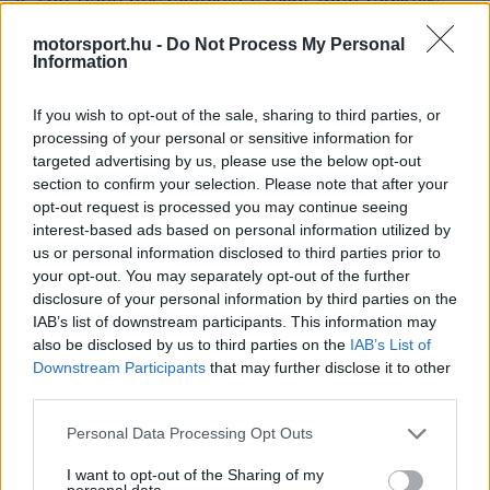
A The Race beszámolója szerint több radikális
ötlet is asztalra került az elmúlt napokban,
motorsport.hu -
Do Not Process My Personal
Information
amelyek közül a legkézenfekvőbb iránynak az
erőforrások teljesítményleadásának módosítása
If you wish to opt-out of the sale, sharing to third parties, or
processing of your personal or sensitive information for
tűnt. Az egyik javaslat 350 kW-ról 200 kW-ra
targeted advertising by us, please use the below opt-out
csökkentené a leadott teljesítményt, miközben az
section to confirm your selection. Please note that after your
opt-out request is processed you may continue seeing
energia-visszanyerés maximális mértékét 350 kW-
interest-based ads based on personal information utilized by
ra emelnék. Ez elméletben egyenletesebb tempót
us or personal information disclosed to third parties prior to
your opt-out. You may separately opt-out of the further
eredményezne az egyenesekben, a brit lap
disclosure of your personal information by third parties on the
értesülései alapján viszont mindez a gyakorlatban
IAB’s list of downstream participants. This information may
also be disclosed by us to third parties on the
IAB’s List of
alig hozna érdemi változást.
Downstream Participants
that may further disclose it to other
third parties.
Please note that this website/app uses one or more Google
Personal Data Processing Opt Outs
The media could not be loaded, either because
This
services and may gather and store information including but
the server or network failed or because the format
not limited to your visit or usage behaviour. You may click to
I want to opt-out of the Sharing of my
is
is not supported.
personal data.