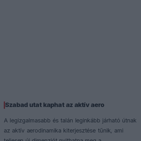
Szabad utat kaphat az aktív aero
A legizgalmasabb és talán leginkább járható útnak
az aktív aerodinamika kiterjesztése tűnik, ami
teljesen új dimenziót nyithatna meg a