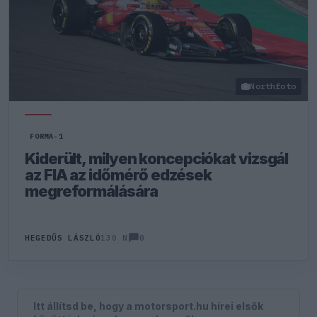
Northfoto
FORMA-1
Kiderült, milyen koncepciókat vizsgál
az FIA az időmérő edzések
megreformálására
0
HEGEDŰS LÁSZLÓ
130 N
Itt állítsd be, hogy a motorsport.hu hírei elsők