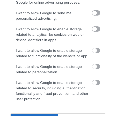
Google for online advertising purposes.
későn mozdultam be, szóval valószínűleg az én
hibám volt. Nem volt szándékos, de gondolom,
I want to allow Google to send me
personalized advertising.
ezért kaptam a büntetést.”
I want to allow Google to enable storage
related to analytics like cookies on web or
EZEKET IS AJÁNLJUK
device identifiers in apps.
I want to allow Google to enable storage
FORMA-1
related to functionality of the website or app.
A B-konstrukció csak a kezdet
volt, agresszív fejlesztési rohamot
indít az Aston Martin
I want to allow Google to enable storage
related to personalization.
I want to allow Google to enable storage
FORMA-1
related to security, including authentication
Meggondolta magát a McLaren
functionality and fraud prevention, and other
Max Verstappen átigazolásával
kapcsolatban
user protection.