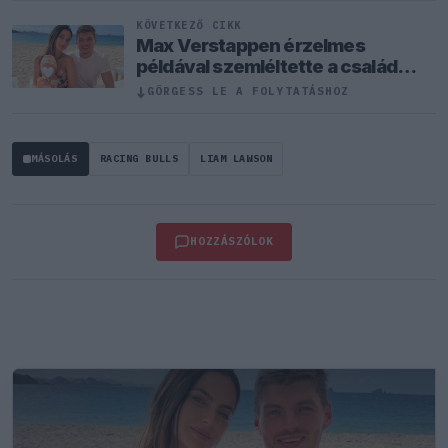
KÖVETKEZŐ CIKK
Max Verstappen érzelmes
példával szemléltette a család
fontosságát
↓
GÖRGESS LE A FOLYTATÁSHOZ
MÁSOLÁS
RACING BULLS
LIAM LAWSON
HOZZÁSZÓLOK