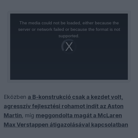
This
is
a
The media could not be loaded, either because the
modal
window.
server or network failed or because the format is not
supported.
Video
Player
is
loading.
Eközben
a B-konstrukció csak a kezdet volt,
agresszív fejlesztési rohamot indít az Aston
Martin
, míg
meggondolta magát a McLaren
Max Verstappen átigazolásával kapcsolatban