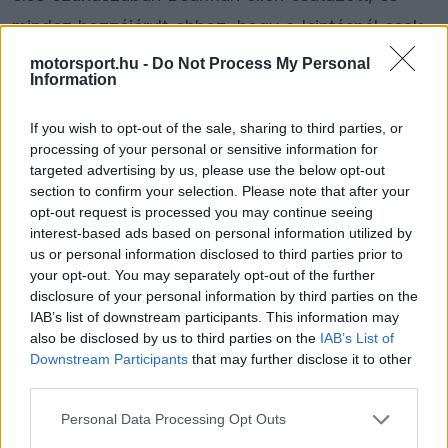
mindez hozzájárult ahhoz, hogy a leintésnél csak
a 18. hely legyen az övé. Bár a hivatalos
motorsport.hu -
Do Not Process My Personal
Information
közvetítésből kimaradtak a történtek, az FIA
dokumentumából kiderül, hogy Lawson a 8-as és
If you wish to opt-out of the sale, sharing to third parties, or
processing of your personal or sensitive information for
9-es kanyar között többször is kiszámíthatatlanul
targeted advertising by us, please use the below opt-out
váltott irányt, amit nem engednek meg a
section to confirm your selection. Please note that after your
opt-out request is processed you may continue seeing
szabályok.
interest-based ads based on personal information utilized by
us or personal information disclosed to third parties prior to
Bearman az első hosszú egyenest követő
your opt-out. You may separately opt-out of the further
disclosure of your personal information by third parties on the
sikánban beért Lawson mellé, de megelőzni nem
IAB’s list of downstream participants. This information may
tudta, majd pedig a második DRS-zónában
also be disclosed by us to third parties on the
IAB’s List of
Downstream Participants
that may further disclose it to other
szélárnyékból próbálkozott, amikor az új-zélandi
third parties.
hirtelen keresztbe vágott előtte, majdnem a falba
Please note that this website/app uses one or more Google
Personal Data Processing Opt Outs
rakva a
Haas
újoncát. Lawson az időbüntetés
services and may gather and store information including but