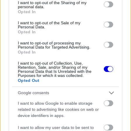
not limited to your visit or usage behaviour. You may click to
I want to opt-out of the Sharing of my
mellett egy büntetőpontot is kapott a licencére,
personal data.
grant or deny consent to Google and its third-party tags to
Opted In
ami azt jelenti, hogy jelenleg hatnál jár.
use your data for below specified purposes in below Google
consent section.
I want to opt-out of the Sale of my
Personal Data.
Opted In
The media could not be loaded, either because
This
I want to opt-out of processing my
the server or network failed or because the format
Personal Data for Targeted Advertising.
is
is not supported.
Opted In
Video
a
Player
I want to opt-out of Collection, Use,
is
loading.
Retention, Sale, and/or Sharing of my
modal
Personal Data that Is Unrelated with the
Purposes for which it was collected.
window.
Opted Out
Google consents
I want to allow Google to enable storage
Amikor a futamot követően a
RacingNews365
az
related to advertising like cookies on web or
device identifiers in apps.
incidensről kérdezte őt, Lawson így fogalmazott:
„Védekeztem ellene. Ha őszinte akarok lenni, elég
I want to allow my user data to be sent to