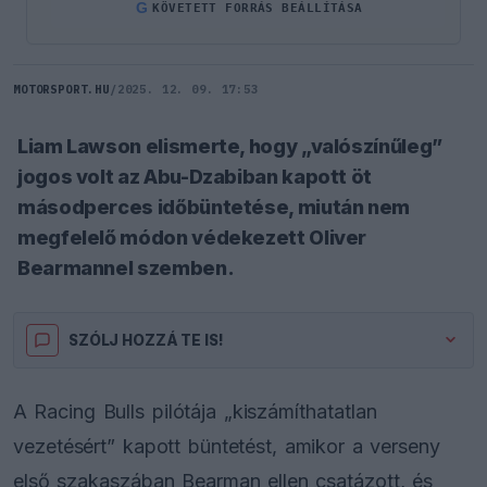
G
KÖVETETT FORRÁS BEÁLLÍTÁSA
MOTORSPORT.HU
/
2025. 12. 09. 17:53
Liam Lawson elismerte, hogy „valószínűleg”
jogos volt az Abu-Dzabiban kapott öt
másodperces időbüntetése, miután nem
megfelelő módon védekezett Oliver
Bearmannel szemben.
SZÓLJ HOZZÁ TE IS!
A Racing Bulls pilótája „kiszámíthatatlan
vezetésért” kapott büntetést, amikor a verseny
első szakaszában Bearman ellen csatázott, és