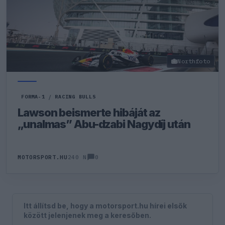
Northfoto
FORMA-1
/
RACING BULLS
Lawson beismerte hibáját az
„unalmas” Abu-dzabi Nagydíj után
0
MOTORSPORT.HU
240 N
Itt állítsd be, hogy a motorsport.hu hírei elsők
között jelenjenek meg a keresőben.