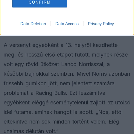
CONFIRM
FORMA-1
Megdöbbentő okok miatt nem
beszélhet a távozásáról Helmut
Marko
Data Deletion
Data Access
Privacy Policy
A versenyt egyébként a 13. helyről kezdhette
meg, és hosszú első etapot futott, melynek része
volt egy rövid ütközet Lando Norrisszal, a
későbbi bajnokkal szemben. Mivel Norris azonban
frissebb gumikon jött, nem jelentett számára
problémát a Racing Bulls. Ezt leszámítva
egyébként eléggé eseménytelenül zajlott az utolsó
idei futama, aminek hangot is adott. „Nos, ettől
eltekintve nem sok minden történt velem. Elég
unalmas délután volt.”