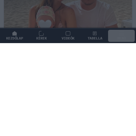
KEZDŐLAP
HÍREK
VIDEÓK
TABELLA
MENÜ
FORMA-1
/
RED BULL RACING
Max Verstappen érzelmes példával
szemléltette a család fontosságát
Max Verstappen elárulta, hogy mi jelenti számára a
legnagyobb boldogságot a trófeákon és a
győzelmeken túl.
1
KOVÁCS BOTOND
1Ó