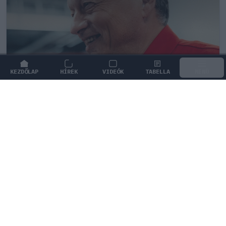
KEZDŐLAP
HÍREK
VIDEÓK
TABELLA
MENÜ
FORMA-1
/
FERRARI
Frédéric Vasseur megváltoztatta a
Ferrari teljes kommunikációját
A maranellói csapat vezetője szakított a merész
ígéretekkel, és határozottan kiállt a sajtónyomás alatt
lévő munkatársai mellett.
0
HEGEDŰS LÁSZLÓ
27 P