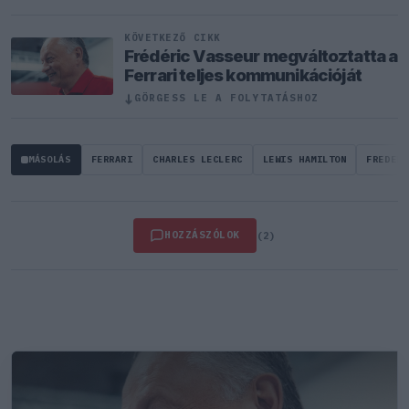
KÖVETKEZŐ CIKK
Frédéric Vasseur megváltoztatta a
Ferrari teljes kommunikációját
↓
GÖRGESS LE A FOLYTATÁSHOZ
MÁSOLÁS
FERRARI
CHARLES LECLERC
LEWIS HAMILTON
FREDERI
HOZZÁSZÓLOK
(2)