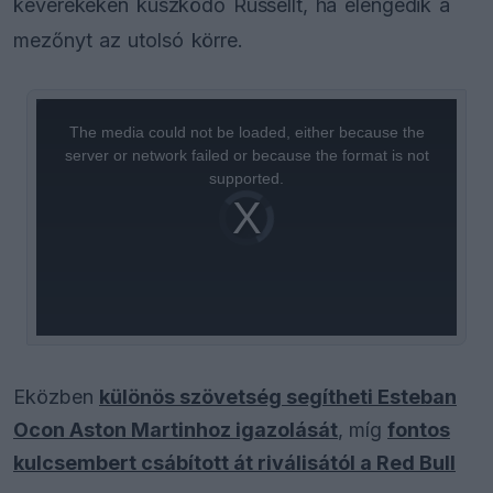
keverékeken küszködő Russellt, ha elengedik a
mezőnyt az utolsó körre.
This
is
a
The media could not be loaded, either because the
modal
window.
server or network failed or because the format is not
supported.
Video
Player
is
loading.
Eközben
különös szövetség segítheti Esteban
Ocon Aston Martinhoz igazolását
, míg
fontos
kulcsembert csábított át riválisától a Red Bull