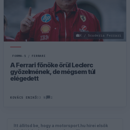
X / Scuderia Ferrari
FORMA-1
/
FERRARI
A Ferrari főnöke örül Leclerc
győzelmének, de mégsem túl
elégedett
2
KOVÁCS ENIKŐ
33 N
Itt állítsd be, hogy a motorsport.hu hírei elsők