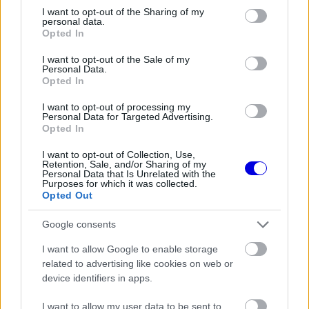
Video
a
not limited to your visit or usage behaviour. You may click to
I want to opt-out of the Sharing of my
Player
is
personal data.
loading.
grant or deny consent to Google and its third-party tags to
modal
Opted In
use your data for below specified purposes in below Google
window.
consent section.
I want to opt-out of the Sale of my
Personal Data.
Opted In
I want to opt-out of processing my
Personal Data for Targeted Advertising.
„Charles sok bírálatot kapott mostanában, de
Opted In
tudta, hogy a csapat mellette áll, és hogy
I want to opt-out of Collection, Use,
Retention, Sale, and/or Sharing of my
továbbra is keményen fogunk dolgozni. Vakon
Personal Data that Is Unrelated with the
Purposes for which it was collected.
bízunk benne, így rendkívül boldog vagyok, hogy
Opted Out
ma újra a dobogó legfelső fokán láthatom őt” –
Google consents
nyilatkozta Vasseur a leintés után.
I want to allow Google to enable storage
related to advertising like cookies on web or
EZEKET IS AJÁNLJUK
device identifiers in apps.
I want to allow my user data to be sent to