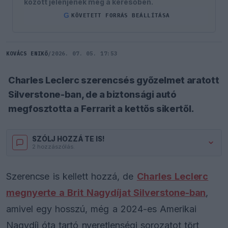
között jelenjenek meg a keresőben.
G
KÖVETETT FORRÁS BEÁLLÍTÁSA
KOVÁCS ENIKŐ
/
2026. 07. 05. 17:53
Charles Leclerc szerencsés győzelmet aratott
Silverstone-ban, de a biztonsági autó
megfosztotta a Ferrarit a kettős sikertől.
SZÓLJ HOZZÁ TE IS!
2 hozzászólás.
Szerencse is kellett hozzá, de
Charles Leclerc
megnyerte a Brit Nagydíjat Silverstone-ban
,
amivel egy hosszú, még a 2024-es Amerikai
Nagydíj óta tartó nyeretlenségi sorozatot tört