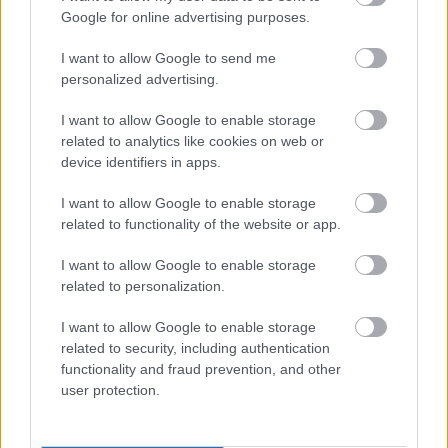
FORMA-1
Google for online advertising purposes.
Különös szövetség segítheti
Esteban Ocon Aston Martinhoz
I want to allow Google to send me
igazolását
personalized advertising.
I want to allow Google to enable storage
related to analytics like cookies on web or
FORMA-1
device identifiers in apps.
Fontos kulcsembert csábított át
riválisától a Red Bull
I want to allow Google to enable storage
related to functionality of the website or app.
I want to allow Google to enable storage
FORMA-1
related to personalization.
Kimi Räikkönen, akinek több
világbajnoki címet kellett volna
nyernie a McLarennel
I want to allow Google to enable storage
related to security, including authentication
functionality and fraud prevention, and other
user protection.
A csapatfőnök öröme azonban nem lehetett
teljesen felhőtlen, a leintés előtti biztonsági autós