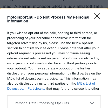
meg. A Ferrari monacói pilótája úgy állhatott fel a
dobogó legfelső fokára, hogy a hajrában Andrea
motorsport.hu -
Do Not Process My Personal
Information
Kimi Antonelli
műszaki hiba miatt kiesett előle.
If you wish to opt-out of the sale, sharing to third parties, or
Frederic Vasseur, a maranellóiak csapatfőnöke
processing of your personal or sensitive information for
rendkívül boldogan értékelte a sikert, amely az
targeted advertising by us, please use the below opt-out
section to confirm your selection. Please note that after your
osztrák hétvége kudarca után komoly
opt-out request is processed you may continue seeing
megkönnyebbülést jelentett a csapatnak. A
interest-based ads based on personal information utilized by
us or personal information disclosed to third parties prior to
szakember kiállt a rengeteg kritikát kapó pilótája
your opt-out. You may separately opt-out of the further
mellett.
disclosure of your personal information by third parties on the
IAB’s list of downstream participants. This information may
also be disclosed by us to third parties on the
IAB’s List of
Downstream Participants
that may further disclose it to other
third parties.
The media could not be loaded, either because
This
the server or network failed or because the format
Please note that this website/app uses one or more Google
is
Personal Data Processing Opt Outs
is not supported.
services and may gather and store information including but