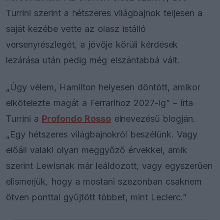
Turrini szerint a hétszeres világbajnok teljesen a
saját kezébe vette az olasz istálló
versenyrészlegét, a jövője körüli kérdések
lezárása után pedig még elszántabbá vált.
„Úgy vélem, Hamilton helyesen döntött, amikor
elkötelezte magát a Ferrarihoz 2027-ig” – írta
Turrini a
Profondo Rosso
elnevezésű blogján.
„Egy hétszeres világbajnokról beszélünk. Vagy
előáll valaki olyan meggyőző érvekkel, amik
szerint Lewisnak már leáldozott, vagy egyszerűen
elismerjük, hogy a mostani szezonban csaknem
ötven ponttal gyűjtött többet, mint Leclerc.”