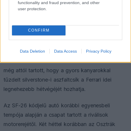
beszélgetései során mutat.”
functionality and fraud prevention, and other
user protection.
A Ferrair formája
CONFIRM
Az olaszok formája, valamint a versenyző
elszántsága a legutóbbi Brit Nagydíjon is
megmutatkozott, ahol a csapat alaposan rácáfolt
Data Deletion
Data Access
Privacy Policy
a korábbi várakozásokra. Hamilton csütörtökön
még attól tartott, hogy a gyors kanyarokkal
tűzdelt silverstone-i aszfaltcsík a Ferrari idei
legnehezebb hétvégéjét hozhatja.
Az SF-26 kódjelű autó korábbi egyenesbeli
tempója alapján a csapat tartott a riválisok
motorerejétől. Két héttel korábban az Osztrák