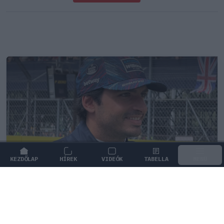
KEZDŐLAP
HÍREK
VIDEÓK
TABELLA
MENÜ
FORMA-1
/
FERRARI
Döbbenetes adatgyűjtéssel döntött a
Ferrari Sainz és Ricciardo között