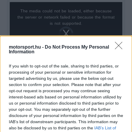
The media could not be loaded, either because
This
the server or network failed or because the format
is
is not supported.
Video
a
Player
is
loading.
modal
motorsport.hu -
Do Not Process My Personal
window.
Information
If you wish to opt-out of the sale, sharing to third parties, or
processing of your personal or sensitive information for
targeted advertising by us, please use the below opt-out
Turrini úgy látja, a brit pilóta döntése komoly
section to confirm your selection. Please note that after your
bizalmat tükröz a
Ferrari
hosszú távú tervei,
opt-out request is processed you may continue seeing
interest-based ads based on personal information utilized by
különösen a 2027-es motorszabályok iránt. A
us or personal information disclosed to third parties prior to
Scuderia Fans
beszámolója szerint a veterán
your opt-out. You may separately opt-out of the further
disclosure of your personal information by third parties on the
újságíró bízik benne, hogy ez az optimizmus
IAB’s list of downstream participants. This information may
idővel az eredményekben is megmutatkozik majd.
also be disclosed by us to third parties on the
IAB’s List of