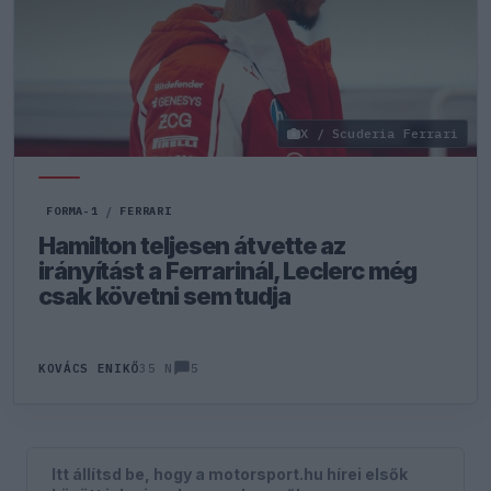
X / Scuderia Ferrari
FORMA-1
/
FERRARI
Hamilton teljesen átvette az
irányítást a Ferrarinál, Leclerc még
csak követni sem tudja
5
KOVÁCS ENIKŐ
35 N
Itt állítsd be, hogy a motorsport.hu hírei elsők