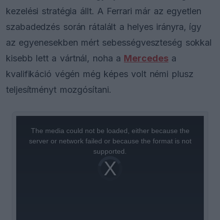
kezelési stratégia állt. A Ferrari már az egyetlen
szabadedzés során rátalált a helyes irányra, így
az egyenesekben mért sebességveszteség sokkal
kisebb lett a vártnál, noha a
Mercedes
a
kvalifikáció végén még képes volt némi plusz
teljesítményt mozgósítani.
This
is
a
The media could not be loaded, either because the
modal
window.
server or network failed or because the format is not
supported.
Video
Player
is
loading.