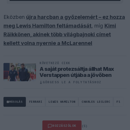
Eközben
újra harcban a győzelemért – ez hozza
meg Lewis Hamilton feltámadását
, míg
Kimi
Räikkönen, akinek több világbajnoki címet
kellett volna nyernie a McLarennel
KÖVETKEZŐ CIKK
A saját protezsáltja állhat Max
Verstappen útjába a jövőben
↓
GÖRGESS LE A FOLYTATÁSHOZ
MÁSOLÁS
FERRARI
LEWIS HAMILTON
CHARLES LECLERC
F1
HOZZÁSZÓLOK
(5)