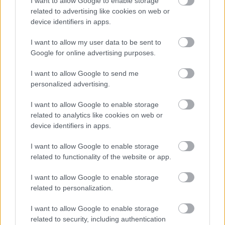
I want to allow Google to enable storage
related to advertising like cookies on web or
„A maranellói elköteleződéssel megmutatja, hogy
device identifiers in apps.
hisz a projekt hitelességében, főleg a 2027-es
I want to allow my user data to be sent to
erőforrás-szabályok tükrében. Hamilton meg van
Google for online advertising purposes.
győződve arról, hogy a Ferrari már a következő
I want to allow Google to send me
personalized advertising.
évben harcba szállhat a világbajnoki trófeáért.”
I want to allow Google to enable storage
„Ferrari-szurkolóként tiszta szívből remélem, hogy
related to analytics like cookies on web or
device identifiers in apps.
az érzéseit a versenypályán elért sikerek is
igazolják majd. Egy dolog mindenesetre biztos,
I want to allow Google to enable storage
related to functionality of the website or app.
Hamilton mostanra teljesen a kezébe vette a
versenyrészleget. Ez látszik a testbeszédén, a
I want to allow Google to enable storage
related to personalization.
csapattal való kommunikációján, valamint azon a
magabiztosságon is, amelyet a környezetével való
I want to allow Google to enable storage
related to security, including authentication