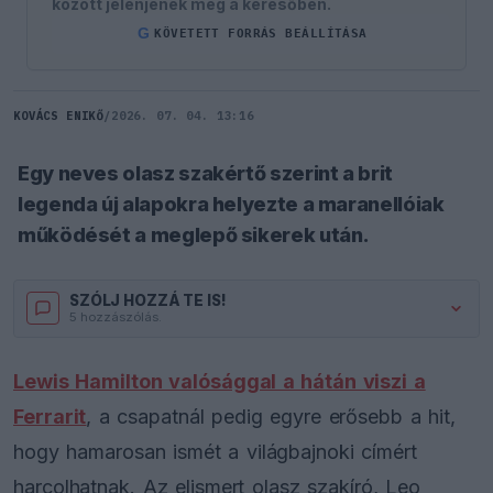
között jelenjenek meg a keresőben.
G
KÖVETETT FORRÁS BEÁLLÍTÁSA
KOVÁCS ENIKŐ
/
2026. 07. 04. 13:16
Egy neves olasz szakértő szerint a brit
legenda új alapokra helyezte a maranellóiak
működését a meglepő sikerek után.
SZÓLJ HOZZÁ TE IS!
5 hozzászólás.
Lewis Hamilton valósággal a hátán viszi a
Ferrarit
, a csapatnál pedig egyre erősebb a hit,
hogy hamarosan ismét a világbajnoki címért
harcolhatnak. Az elismert olasz szakíró, Leo