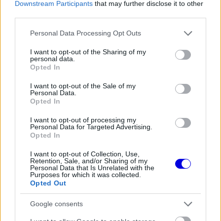
Downstream Participants
that may further disclose it to other
third parties.
EZEKET IS AJÁNLJUK
Please note that this website/app uses one or more Google
Personal Data Processing Opt Outs
services and may gather and store information including but
not limited to your visit or usage behaviour. You may click to
I want to opt-out of the Sharing of my
FORMA-1
personal data.
Újra harcban a győzelemért – ez
grant or deny consent to Google and its third-party tags to
Opted In
hozza meg Lewis Hamilton
use your data for below specified purposes in below Google
feltámadását
consent section.
I want to opt-out of the Sale of my
Personal Data.
Opted In
FORMA-1
I want to opt-out of processing my
Kimi Räikkönen, akinek több
Personal Data for Targeted Advertising.
világbajnoki címet kellett volna
Opted In
nyernie a McLarennel
I want to opt-out of Collection, Use,
Retention, Sale, and/or Sharing of my
Personal Data that Is Unrelated with the
Purposes for which it was collected.
FORMA-1
Opted Out
Sainz visszatérne a Red Bullhoz,
ahol a győzelemért harcolhatna
Google consents