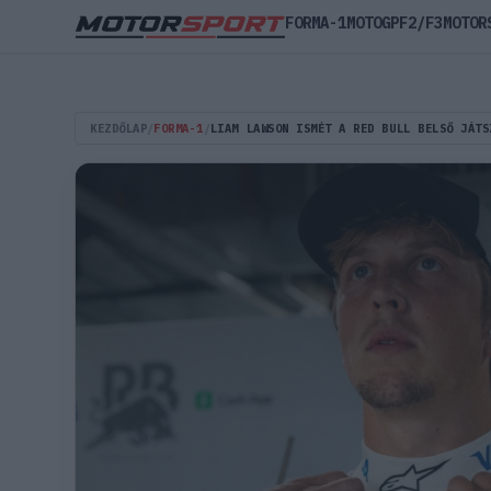
FORMA-1
MOTOGP
F2/F3
MOTOR
KEZDŐLAP
/
FORMA-1
/
LIAM LAWSON ISMÉT A RED BULL BELSŐ JÁTS