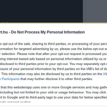
t.hu -
Do Not Process My Personal Information
to opt-out of the sale, sharing to third parties, or processing of your per
formation for targeted advertising by us, please use the below opt-out s
r selection. Please note that after your opt-out request is processed y
eing interest-based ads based on personal information utilized by us or
disclosed to third parties prior to your opt-out. You may separately opt-
losure of your personal information by third parties on the IAB’s list of
. This information may also be disclosed by us to third parties on the
IA
Participants
that may further disclose it to other third parties.
etősége azonnal igyekezett elhatárolódni a
 that this website/app uses one or more Google services and may gath
ső embere szerint a történet csupán azt jelzi,
including but not limited to your visit or usage behaviour. You may click 
 to Google and its third-party tags to use your data for below specifi
n kezdetét vette.
ogle consent section.