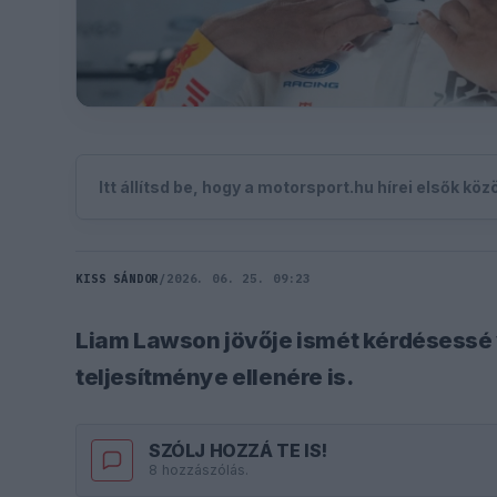
Itt állítsd be, hogy a motorsport.hu hírei elsők kö
KISS SÁNDOR
/
2026. 06. 25. 09:23
Liam Lawson jövője ismét kérdésessé vá
teljesítménye ellenére is.
SZÓLJ HOZZÁ TE IS!
8 hozzászólás.