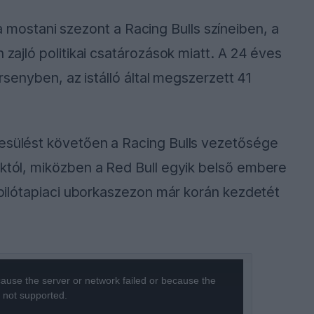
mostani szezont a Racing Bulls színeiben, a
 zajló politikai csatározások miatt. A 24 éves
ersenyben, az istálló által megszerzett 41
.
tesülést követően a Racing Bulls vezetősége
áktól, miközben a Red Bull egyik belső embere
a pilótapiaci uborkaszezon már korán kezdetét
ause the server or network failed or because the
s not supported.