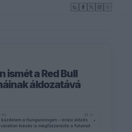
 ismét a Red Bull
máinak áldozatává
11 n
D KI
 küzdelem a Hungaroringen – óriási előzés
 váratlan kiesés is megfűszerezte a futamot