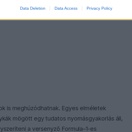
Data Deletion
Data Access
Privacy Policy
ok is meghúzódhatnak. Egyes elméletek
etykák mögött egy tudatos nyomásgyakorlás áll,
ényszeríteni a versenyző Formula–1-es