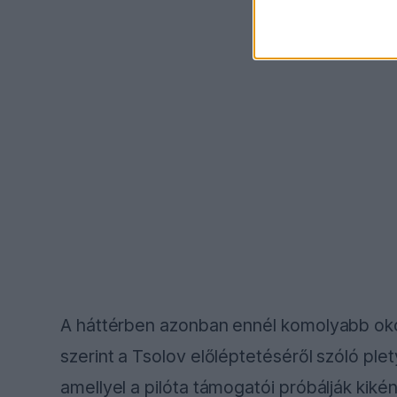
A háttérben azonban ennél komolyabb ok
szerint a Tsolov előléptetéséről szóló pl
amellyel a pilóta támogatói próbálják kik