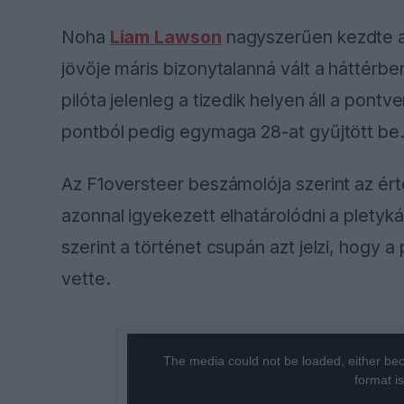
Noha
Liam Lawson
nagyszerűen kezdte a 
jövője máris bizonytalanná vált a háttérben
pilóta jelenleg a tizedik helyen áll a pontv
pontból pedig egymaga 28-at gyűjtött be
Az F1oversteer beszámolója szerint az ér
azonnal igyekezett elhatárolódni a pletyk
szerint a történet csupán azt jelzi, hogy 
vette.
This
The media could not be loaded, either bec
is
format i