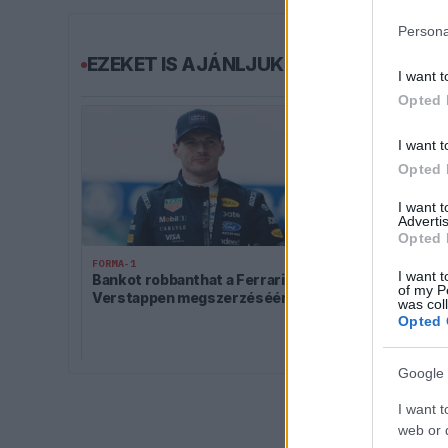
Persona
EZEKET IS AJÁNLJUK
I want t
Opted 
I want t
Opted 
I want 
Advertis
Opted 
FORMA-1
I want t
Bankot robbanthat a Ferrari Max
of my P
FORMA-1
Verstappen megszerzéséért
was col
Adrian Newey 
Opted 
a pohárba Fe
jövőjéről
Google 
I want t
web or d