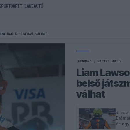
SPORTOK
PIT LANE
AUTÓ
ZMÁINAK ÁLDOZATÁVÁ VÁLHAT
FORMA-1
/
RACING BULLS
Liam Lawson
belső játsz
válhat
NE HAGY
Drámai
és egy