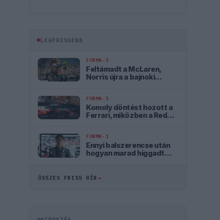
LEGFRISSEBB
FORMA-1
Feltámadt a McLaren,
Norris újra a bajnoki
címért küzd
FORMA-1
Komoly döntést hozott a
Ferrari, miközben a Red
Bullnál elmaradtak a
győzelmek
FORMA-1
Ennyi balszerencse után
hogyan marad higgadt
George Russell?
→
ÖSSZES FRISS HÍR
HIRDETÉS