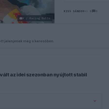
8
KISS SÁNDOR
43 N
X / Racing Bulls
zött jelenjenek meg a keresőben.
lt az idei szezonban nyújtott stabil