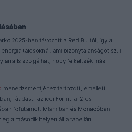
tlásában
rko 2025-ben távozott a Red Bulltól, így a
energiaitalosoknál, ami bizonytalanságot szül
gy arra is szolgálhat, hogy felkeltsék más
o
menedzsmentjéhez tartozott, emellett
an, ráadásul az idei Formula–2-es
ráliában főfutamot, Miamiban és Monacóban
nleg a második helyen áll a tabellán.