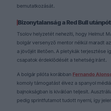
bemutatkozását.
Bizonytalanság a Red Bull utánpó
Tsolov helyzetét nehezíti, hogy Helmut Ma
bolgár versenyző mentor nélkül maradt az 
a jövőjét illetően. A pletykák terjesztése í
csapatok érdeklődését a tehetség iránt.
A bolgár pilóta korábban
Fernando Alons
komoly támogatást élvez a spanyol médiáb
bajnokságban is kiválóan teljesít. Auszt
pedig sprintfutamot tudott nyerni, így jele