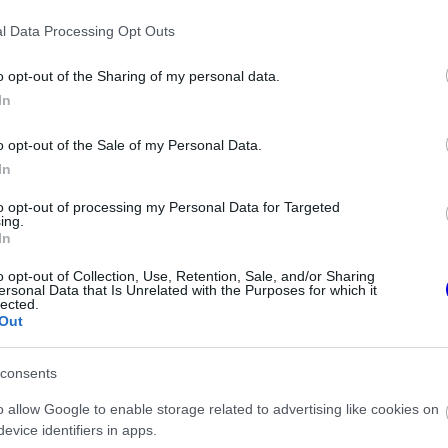
l Data Processing Opt Outs
o opt-out of the Sharing of my personal data.
In
o opt-out of the Sale of my Personal Data.
In
to opt-out of processing my Personal Data for Targeted
ing.
In
FORMA-1
o opt-out of Collection, Use, Retention, Sale, and/or Sharing
Váratlan mentőövet kaphat Liam
ersonal Data that Is Unrelated with the Purposes for which it
Lawson a Red Bulltól
lected.
tiszta vizet öntött
Out
rnando Alonso
consents
o allow Google to enable storage related to advertising like cookies on
evice identifiers in apps.