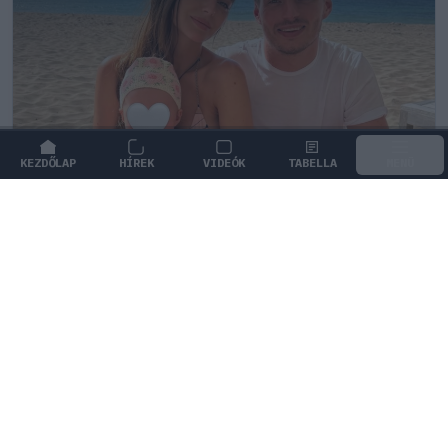
KEZDŐLAP
HÍREK
VIDEÓK
TABELLA
MENÜ
FORMA-1
/
RED BULL RACING
Max Verstappen érzelmes példával
szemléltette a család fontosságát
Max Verstappen elárulta, hogy mi jelenti számára a
legnagyobb boldogságot a trófeákon és a
győzelmeken túl.
1
KOVÁCS BOTOND
7Ó