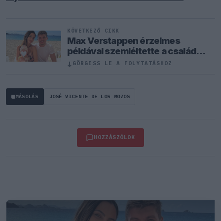
KÖVETKEZŐ CIKK
Max Verstappen érzelmes
példával szemléltette a család
fontosságát
↓
GÖRGESS LE A FOLYTATÁSHOZ
MÁSOLÁS
JOSÉ VICENTE DE LOS MOZOS
HOZZÁSZÓLOK