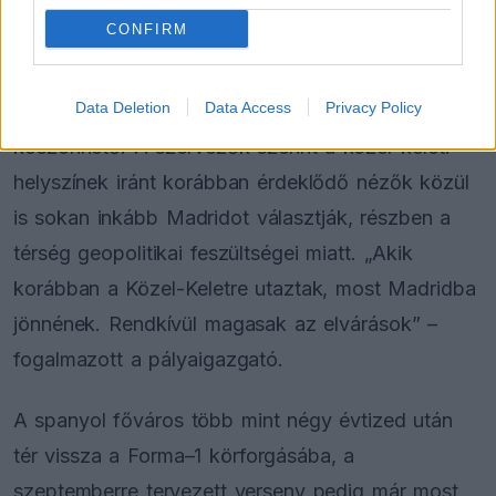
értékesítési adatok önmagukért beszélnek. „A
CONFIRM
meghirdetett jegyek 97 százaléka már elkelt.”
Data Deletion
Data Access
Privacy Policy
A roham nemcsak a spanyol rajongóknak
köszönhető. A szervezők szerint a közel-keleti
helyszínek iránt korábban érdeklődő nézők közül
is sokan inkább Madridot választják, részben a
térség geopolitikai feszültségei miatt. „Akik
korábban a Közel-Keletre utaztak, most Madridba
jönnének. Rendkívül magasak az elvárások” –
fogalmazott a pályaigazgató.
A spanyol főváros több mint négy évtized után
tér vissza a Forma–1 körforgásába, a
szeptemberre tervezett verseny pedig már most