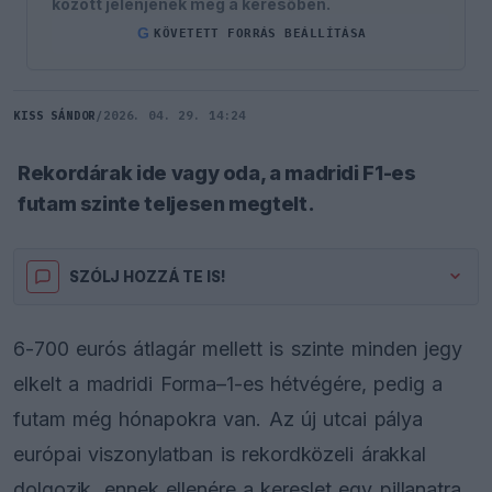
között jelenjenek meg a keresőben.
G
KÖVETETT FORRÁS BEÁLLÍTÁSA
KISS SÁNDOR
/
2026. 04. 29. 14:24
Rekordárak ide vagy oda, a madridi F1-es
futam szinte teljesen megtelt.
SZÓLJ HOZZÁ TE IS!
6-700 eurós átlagár mellett is szinte minden jegy
elkelt a madridi Forma–1-es hétvégére, pedig a
futam még hónapokra van. Az új utcai pálya
európai viszonylatban is rekordközeli árakkal
dolgozik, ennek ellenére a kereslet egy pillanatra