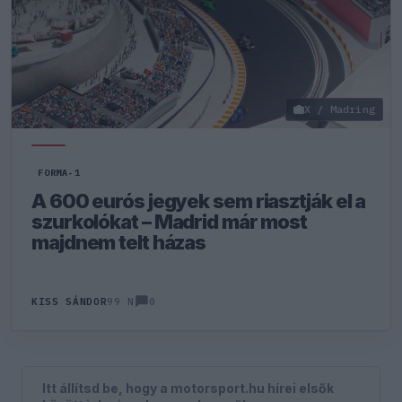
X / Madring
FORMA-1
A 600 eurós jegyek sem riasztják el a
szurkolókat – Madrid már most
majdnem telt házas
0
KISS SÁNDOR
99 N
Itt állítsd be, hogy a motorsport.hu hírei elsők