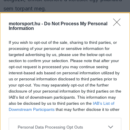
sem torpant meg.
motorsport.hu -
Do Not Process My Personal
A Diario Sport értesülése szerint a fővárosban, az
Information
IFEMA köré épülő „Madring” már több mint 90
If you wish to opt-out of the sale, sharing to third parties, or
ezer belépőt értékesített, miközben az átlagár
processing of your personal or sensitive information for
megközelíti a 600 eurót. Ez jóval meghaladja a
targeted advertising by us, please use the below opt-out
section to confirm your selection. Please note that after your
kontinensen megszokott szintet, mégis a jegyek
opt-out request is processed you may continue seeing
97 százaléka már gazdára talált.
interest-based ads based on personal information utilized by
us or personal information disclosed to third parties prior to
your opt-out. You may separately opt-out of the further
disclosure of your personal information by third parties on the
The media could not be loaded, either because
This
IAB’s list of downstream participants. This information may
the server or network failed or because the format
also be disclosed by us to third parties on the
IAB’s List of
is
is not supported.
Downstream Participants
that may further disclose it to other
Video
a
third parties.
Player
is
loading.
modal
Please note that this website/app uses one or more Google
Personal Data Processing Opt Outs