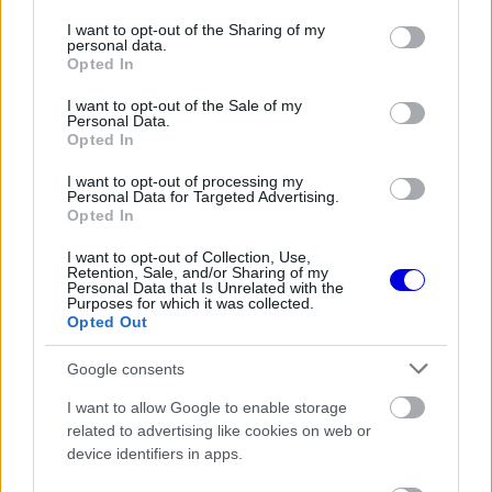
services and may gather and store information including but
window.
not limited to your visit or usage behaviour. You may click to
I want to opt-out of the Sharing of my
personal data.
grant or deny consent to Google and its third-party tags to
Opted In
use your data for below specified purposes in below Google
consent section.
I want to opt-out of the Sale of my
Personal Data.
97 százalék már elkelt
Opted In
I want to opt-out of processing my
José Vicente de los Mozos, a pálya igazgatója
Personal Data for Targeted Advertising.
Opted In
igyekezett eloszlatni azokat az aggodalmakat is,
amelyek a pályaépítés üteme körül merültek fel. A
I want to opt-out of Collection, Use,
Retention, Sale, and/or Sharing of my
Personal Data that Is Unrelated with the
közösségi médiában terjedő fotók alapján többen
Purposes for which it was collected.
Opted Out
késéstől tartanak, ő azonban határozottan állítja,
hogy nem csúszik a projekt.
Google consents
I want to allow Google to enable storage
EZEKET IS AJÁNLJUK
related to advertising like cookies on web or
device identifiers in apps.