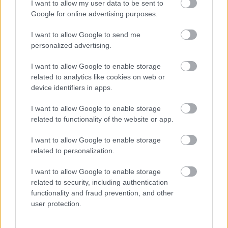
I want to allow my user data to be sent to
FORMA-1
Google for online advertising purposes.
Adrian Newey tiszta vizet öntött a
pohárba Fernando Alonso jövőjéről
I want to allow Google to send me
personalized advertising.
I want to allow Google to enable storage
FORMA-1
related to analytics like cookies on web or
A B-konstrukció csak a kezdet
device identifiers in apps.
volt, agresszív fejlesztési rohamot
indít az Aston Martin
I want to allow Google to enable storage
related to functionality of the website or app.
I want to allow Google to enable storage
FORMA-1
A Ferrari olyan útra lépett amely
related to personalization.
évekre meghatározhatja a sikerét
I want to allow Google to enable storage
related to security, including authentication
functionality and fraud prevention, and other
„A munkálatok jól haladnak, minden időben
user protection.
elkészül” – mondta, majd hozzátette, hogy az