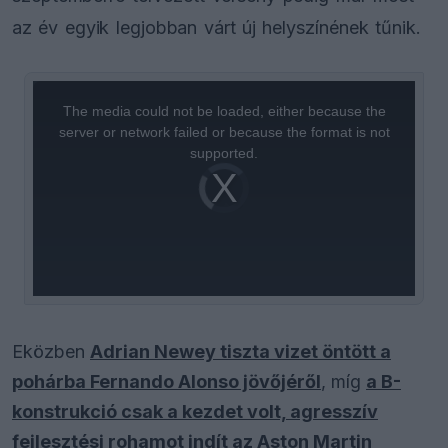
az év egyik legjobban várt új helyszínének tűnik.
This
is
a
The media could not be loaded, either because the
modal
window.
server or network failed or because the format is not
supported.
Video
Player
is
loading.
Eközben
Adrian Newey tiszta vizet öntött a
pohárba Fernando Alonso jövőjéről
, míg
a B-
konstrukció csak a kezdet volt, agresszív
fejlesztési rohamot indít az Aston Martin