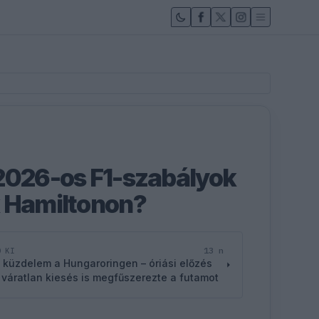
2026-os F1-szabályok
k Hamiltonon?
13 n
D KI
 küzdelem a Hungaroringen – óriási előzés
 váratlan kiesés is megfűszerezte a futamot