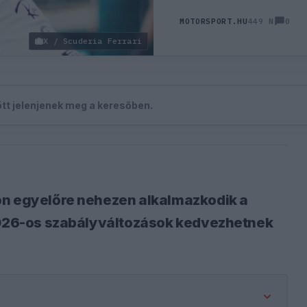
0
MOTORSPORT.HU
449 N
X / Scuderia Ferrari
zött jelenjenek meg a keresőben.
on egyelőre nehezen alkalmazkodik a
 2026-os szabályváltozások kedvezhetnek