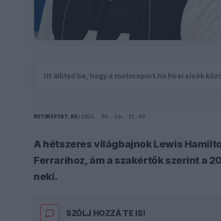
Itt állítsd be, hogy a motorsport.hu hírei elsők kö
MOTORSPORT.HU
/
2025. 05. 16. 11:40
A hétszeres világbajnok Lewis Hamilt
Ferrarihoz, ám a szakértők szerint a
neki.
SZÓLJ HOZZÁ TE IS!