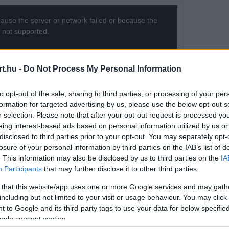
ause the server or network failed or because the
s not supported.
t.hu -
Do Not Process My Personal Information
to opt-out of the sale, sharing to third parties, or processing of your per
formation for targeted advertising by us, please use the below opt-out s
r selection. Please note that after your opt-out request is processed y
eing interest-based ads based on personal information utilized by us or
disclosed to third parties prior to your opt-out. You may separately opt-
losure of your personal information by third parties on the IAB’s list of
. This information may also be disclosed by us to third parties on the
IA
Participants
that may further disclose it to other third parties.
 that this website/app uses one or more Google services and may gath
including but not limited to your visit or usage behaviour. You may click 
 to Google and its third-party tags to use your data for below specifi
ogle consent section.
ője a Pitlane Life Lessons podcastben