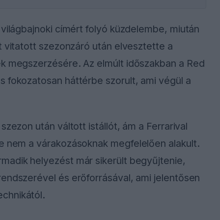
 világbajnoki címért folyó küzdelembe, miután
 vitatott szezonzáró után elvesztette a
ek megszerzésére. Az elmúlt időszakban a Red
 fokozatosan háttérbe szorult, ami végül a
zezon után váltott istállót, ám a Ferrarival
re nem a várakozásoknak megfelelően alakult.
madik helyezést már sikerült begyűjtenie,
endszerével és erőforrásával, ami jelentősen
chnikától.