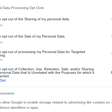
ényének visszaesése elsősorban az aktuális
l Data Processing Opt Outs
yarázható. "A jelenlegi szabályrendszer alatt
o opt-out of the Sharing of my personal data.
széről származik, ami nem kedvez Hamilton
In
attársaival szembeni nehézségeit is a
o opt-out of the Sale of my Personal Data.
In
to opt-out of processing my Personal Data for Targeted
ing.
In
o opt-out of Collection, Use, Retention, Sale, and/or Sharing
ersonal Data that Is Unrelated with the Purposes for which it
lected.
Out
consents
o allow Google to enable storage related to advertising like cookies on
evice identifiers in apps.