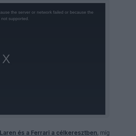
ause the server or network failed or because the
s not supported.
cLaren és a Ferrari a célkeresztben
, míg