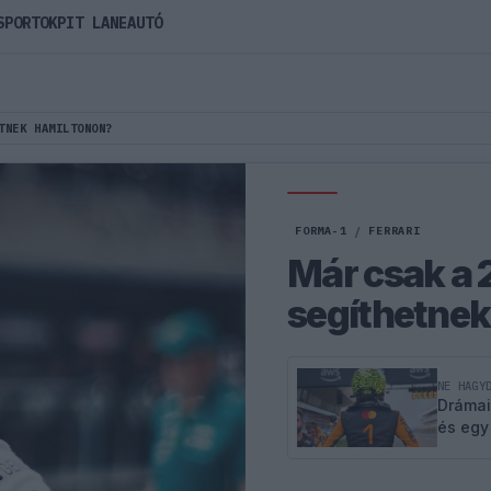
SPORTOK
PIT LANE
AUTÓ
TNEK HAMILTONON?
FORMA-1
/
FERRARI
Már csak a 
segíthetne
NE HAGY
Drámai
és egy