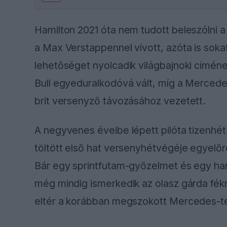
Hamilton 2021 óta nem tudott beleszólni a
a Max Verstappennel vívott, azóta is sokat
lehetőséget nyolcadik világbajnoki címén
Bull egyeduralkodóvá vált, míg a Mercedes
brit versenyző távozásához vezetett.
A negyvenes éveibe lépett pilóta tizenhét s
töltött első hat versenyhétvégéje egyelő
Bár egy sprintfutam-győzelmet és egy har
még mindig ismerkedik az olasz gárda fékr
eltér a korábban megszokott Mercedes-te