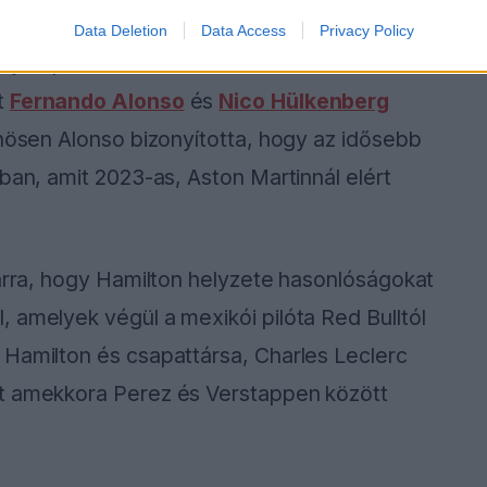
Data Deletion
Data Access
Privacy Policy
an pilóta található, aki már betöltötte a
t
Fernando Alonso
és
Nico Hülkenberg
önösen Alonso bizonyította, hogy az idősebb
ban, amit 2023-as, Aston Martinnál elért
 arra, hogy Hamilton helyzete hasonlóságokat
 amelyek végül a mexikói pilóta Red Bulltól
 Hamilton és csapattársa, Charles Leclerc
nt amekkora Perez és Verstappen között