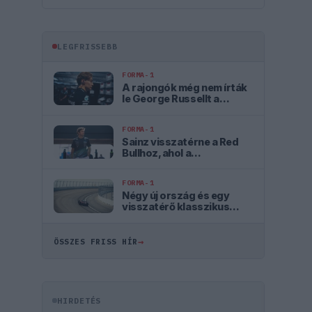
LEGFRISSEBB
FORMA-1
A rajongók még nem írták
le George Russellt a
súlyos pofonok után
FORMA-1
Sainz visszatérne a Red
Bullhoz, ahol a
győzelemért harcolhatna
FORMA-1
Négy új ország és egy
visszatérő klasszikus
pályázik F1-es futamra
2028-tól
→
ÖSSZES FRISS HÍR
HIRDETÉS