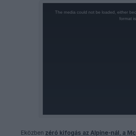
This
is
a
The media could not be loaded, either bec
modal
window.
format i
Eközben
zéró kifogás az Alpine-nál, a M