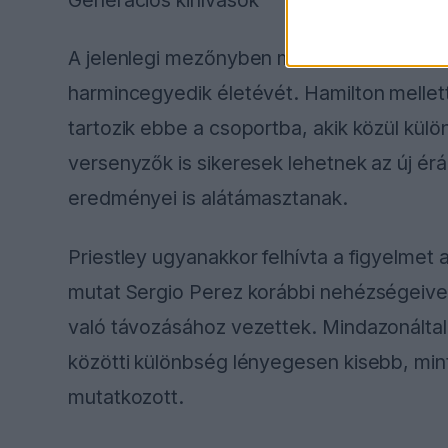
Generációs kihívások
A jelenlegi mezőnyben mindössze három oly
harmincegyedik életévét. Hamilton mellet
tartozik ebbe a csoportba, akik közül kül
versenyzők is sikeresek lehetnek az új érá
eredményei is alátámasztanak.
Priestley ugyanakkor felhívta a figyelmet
mutat Sergio Perez korábbi nehézségeivel,
való távozásához vezettek. Mindazonáltal
közötti különbség lényegesen kisebb, mi
mutatkozott.