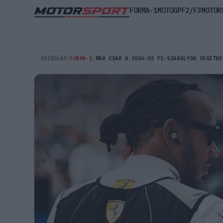
FORMA-1
MOTOGP
F2/F3
MOTOR
KEZDŐLAP
/
FORMA-1
/
MÁR CSAK A 2026-OS F1-SZABÁLYOK SEGÍTHE