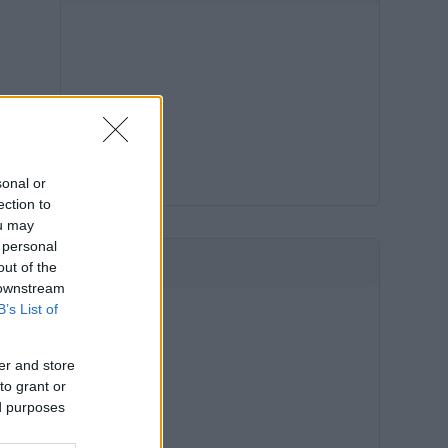
sonal or
ection to
ou may
 personal
HIRDETÉS
out of the
 downstream
B’s List of
er and store
to grant or
ed purposes