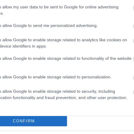
FORMA-1
o allow my user data to be sent to Google for online advertising
A Hondánál hisznek az
áttörésben, teljesen új motorral
s.
 meglepő vallomást
érkeznek a Holland Nagydíjra az
ekkori
Aston Martinnal
to allow Google to send me personalized advertising.
ől
o allow Google to enable storage related to analytics like cookies on
evice identifiers in apps.
o allow Google to enable storage related to functionality of the website
csapatváltás nem jelent megoldást Hamilton
szabályrendszer szerint építi versenyautóit. "A
o allow Google to enable storage related to personalization.
et a bizakodásra, mivel 2026-tól jelentősen
o allow Google to enable storage related to security, including
zabályok értelmében csökken majd a Venturi-
cation functionality and fraud prevention, and other user protection.
nyosabb, felülről érkező leszorítóerő
CONFIRM