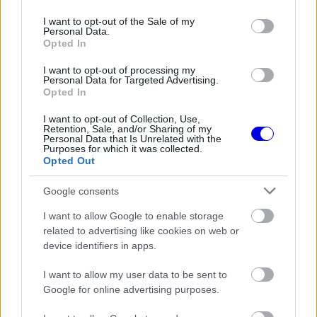
use your data for below specified purposes in below Google
Video
a
Player
consent section.
is
I want to opt-out of the Sale of my
loading.
modal
Personal Data.
Opted In
window.
I want to opt-out of processing my
Personal Data for Targeted Advertising.
Opted In
I want to opt-out of Collection, Use,
„Nem okozott csalódást Carlos döntése. Már a
Retention, Sale, and/or Sharing of my
Personal Data that Is Unrelated with the
ferraris időszakunk óta jó kapcsolatot ápolunk, így
Purposes for which it was collected.
Opted Out
pontosan tudtam, hogy megbízhatok benne.
Google consents
Kellemes volt leülni vele, beszélgetni és mindent
átrágni” – mondta Binotto.
I want to allow Google to enable storage
related to advertising like cookies on web or
device identifiers in apps.
EZEKET IS AJÁNLJUK
I want to allow my user data to be sent to
Google for online advertising purposes.
FORMA-1
Kellemetlen meglepetés érte a