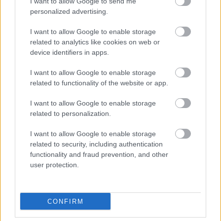
I want to allow Google to send me
nyári szünetben a Forma–1-es
personalized advertising.
pilótát
I want to allow Google to enable storage
related to analytics like cookies on web or
FORMA-1
device identifiers in apps.
Kimi Räikkönen, akinek több
világbajnoki címet kellett volna
I want to allow Google to enable storage
nyernie a McLarennel
related to functionality of the website or app.
I want to allow Google to enable storage
related to personalization.
FORMA-1
A McLaren korábbi szerelője
kitálalt Hamilton F1-es
I want to allow Google to enable storage
debütálásáról
related to security, including authentication
functionality and fraud prevention, and other
user protection.
A vezető egyáltalán nem érzi úgy, hogy
cserbenhagyták volna, sőt, kifejezetten értékeli a
CONFIRM
versenyző határozottságát az átigazolási piacon.