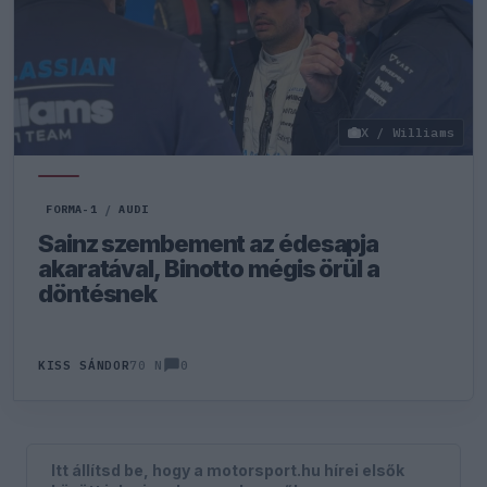
X / Williams
FORMA-1
/
AUDI
Sainz szembement az édesapja
akaratával, Binotto mégis örül a
döntésnek
0
KISS SÁNDOR
70 N
Itt állítsd be, hogy a motorsport.hu hírei elsők