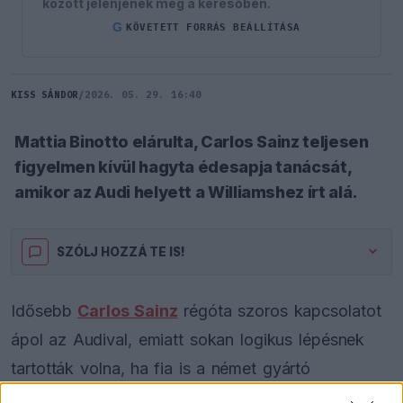
között jelenjenek meg a keresőben.
G
KÖVETETT FORRÁS BEÁLLÍTÁSA
KISS SÁNDOR
/
2026. 05. 29. 16:40
Mattia Binotto elárulta, Carlos Sainz teljesen
figyelmen kívül hagyta édesapja tanácsát,
amikor az Audi helyett a Williamshez írt alá.
SZÓLJ HOZZÁ TE IS!
Idősebb
Carlos Sainz
régóta szoros kapcsolatot
ápol az Audival, emiatt sokan logikus lépésnek
tartották volna, ha fia is a német gyártó
projektjéhez csatlakozik. Mattia Binotto elárulta, a