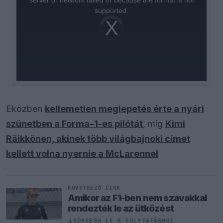
supported.
Video
Player
is
loading.
Eközben
kellemetlen meglepetés érte a nyári
szünetben a Forma–1-es pilótát
, míg
Kimi
Räikkönen, akinek több világbajnoki címet
kellett volna nyernie a McLarennel
KÖVETKEZŐ CIKK
Amikor az F1-ben nem szavakkal
rendezték le az ütközést
↓
GÖRGESS LE A FOLYTATÁSHOZ