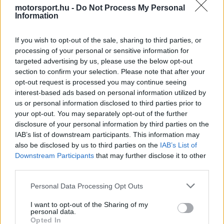
motorsport.hu -
Do Not Process My Personal
spanyol pilóta végül teljesen figyelmen kívül
Information
hagyta édesapja tanácsát, amikor a Williams
If you wish to opt-out of the sale, sharing to third parties, or
ajánlatát fogadta el.
processing of your personal or sensitive information for
targeted advertising by us, please use the below opt-out
A szakember a 2024-es tárgyalásokra
section to confirm your selection. Please note that after your
opt-out request is processed you may continue seeing
visszaemlékezve elmondta, egyáltalán nem érez
interest-based ads based on personal information utilized by
us or personal information disclosed to third parties prior to
haragot a visszautasítás miatt. A felek a korábbi
your opt-out. You may separately opt-out of the further
közös munkájukra alapoztak az egyeztetések
disclosure of your personal information by third parties on the
IAB’s list of downstream participants. This information may
során, a csapatfőnök beszámolója szerint nyílt és
also be disclosed by us to third parties on the
IAB’s List of
őszinte párbeszédet folytattak a jövőről.
Downstream Participants
that may further disclose it to other
third parties.
Please note that this website/app uses one or more Google
Personal Data Processing Opt Outs
services and may gather and store information including but
The media could not be loaded, either because
This
not limited to your visit or usage behaviour. You may click to
I want to opt-out of the Sharing of my
the server or network failed or because the format
personal data.
is
grant or deny consent to Google and its third-party tags to
is not supported.
Opted In