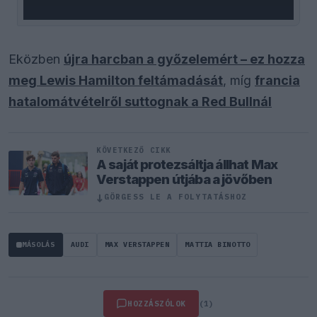
Eközben
újra harcban a győzelemért – ez hozza
meg Lewis Hamilton feltámadását
, míg
francia
hatalomátvételről suttognak a Red Bullnál
KÖVETKEZŐ CIKK
A saját protezsáltja állhat Max
Verstappen útjába a jövőben
↓
GÖRGESS LE A FOLYTATÁSHOZ
MÁSOLÁS
AUDI
MAX VERSTAPPEN
MATTIA BINOTTO
HOZZÁSZÓLOK
(1)