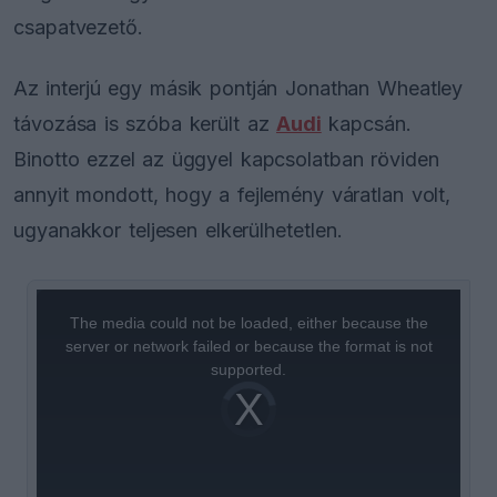
csapatvezető.
Az interjú egy másik pontján Jonathan Wheatley
távozása is szóba került az
Audi
kapcsán.
Binotto ezzel az üggyel kapcsolatban röviden
annyit mondott, hogy a fejlemény váratlan volt,
ugyanakkor teljesen elkerülhetetlen.
This
is
a
The media could not be loaded, either because the
modal
window.
server or network failed or because the format is not
supported.
Video
Player
is
loading.