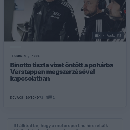
X / Audi F1
FORMA-1
/
AUDI
Binotto tiszta vizet öntött a pohárba
Verstappen megszerzésével
kapcsolatban
1
KOVÁCS BOTOND
72 N
Itt állítsd be, hogy a motorsport.hu hírei elsők