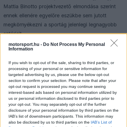
Mattia Binotto projektvezető elmondása szerint
ennek ellenére egyelőre eszükbe sem jutott
megkörnyékezni a sportág jelenlegi legnagyobb
sztárjait.
motorsport.hu -
Do Not Process My Personal
A szakember a Beyond The Grid podcast
Information
vendégeként beszélt a pilótapiaci helyzetről. A
If you wish to opt-out of the sale, sharing to third parties, or
beszélgetés során külön rákérdeztek nála arra a
processing of your personal or sensitive information for
targeted advertising by us, please use the below opt-out
forgatókönyvre, amely szerint a négyszeres
section to confirm your selection. Please note that after your
világbajnok
Max Verstappen
megszerzése is a
opt-out request is processed you may continue seeing
interest-based ads based on personal information utilized by
tervek között szerepelhet.
us or personal information disclosed to third parties prior to
your opt-out. You may separately opt-out of the further
disclosure of your personal information by third parties on the
IAB’s list of downstream participants. This information may
The media could not be loaded, either because
This
also be disclosed by us to third parties on the
IAB’s List of
the server or network failed or because the format