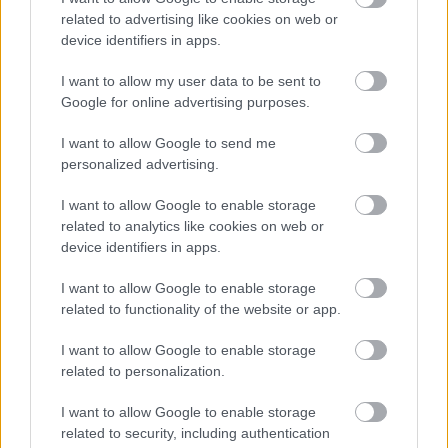
hozza meg Lewis Hamilton
related to advertising like cookies on web or
feltámadását
device identifiers in apps.
I want to allow my user data to be sent to
Google for online advertising purposes.
FORMA-1
Francia hatalomátvételről
I want to allow Google to send me
suttognak a Red Bullnál
personalized advertising.
I want to allow Google to enable storage
related to analytics like cookies on web or
FORMA-1
device identifiers in apps.
Kellemetlen meglepetés érte a
nyári szünetben a Forma–1-es
I want to allow Google to enable storage
pilótát
related to functionality of the website or app.
I want to allow Google to enable storage
related to personalization.
Nincs meg a győztes alap
I want to allow Google to enable storage
Az olasz mérnök szerint egy élversenyző
related to security, including authentication