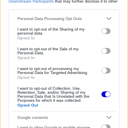
Downstream Participants
that may further disclose it to other
is
is not supported.
third parties.
Video
a
Player
is
Please note that this website/app uses one or more Google
Personal Data Processing Opt Outs
loading.
modal
services and may gather and store information including but
window.
not limited to your visit or usage behaviour. You may click to
I want to opt-out of the Sharing of my
personal data.
grant or deny consent to Google and its third-party tags to
Opted In
use your data for below specified purposes in below Google
consent section.
I want to opt-out of the Sale of my
Personal Data.
Opted In
„Nem veszünk részt ilyen egyeztetésekben, én
magam sem tárgyalok erről. Ennek pedig az az
I want to opt-out of processing my
Personal Data for Targeted Advertising.
oka, hogy csapatként egyelőre nem állunk készen
Opted In
egy ekkora feladatra” – nyilatkozta Binotto.
I want to opt-out of Collection, Use,
Retention, Sale, and/or Sharing of my
Personal Data that Is Unrelated with the
Purposes for which it was collected.
EZEKET IS AJÁNLJUK
Opted Out
Google consents
FORMA-1
Újra harcban a győzelemért – ez
I want to allow Google to enable storage