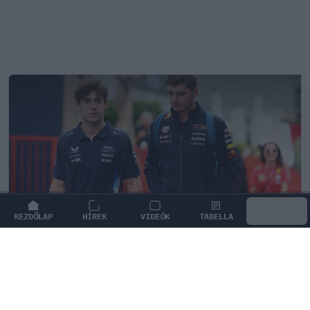
KEZDŐLAP
HÍREK
VIDEÓK
TABELLA
MENÜ
FORMA-1
/
MCLAREN
A saját protezsáltja állhat Max
Verstappen útjába a jövőben