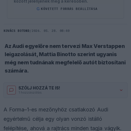
között jelenjenek meg a keresőben.
G
KÖVETETT FORRÁS BEÁLLÍTÁSA
KOVÁCS BOTOND
/
2026. 05. 28. 08:40
Az Audi egyelőre nem tervezi Max Verstappen
leigazolását, Mattia Binotto szerint ugyanis
még nem tudnának megfelelő autót biztosítani
számára.
SZÓLJ HOZZÁ TE IS!
1 hozzászólás.
A Forma–1-es mezőnyhöz csatlakozó Audi
egyértelmű célja egy olyan vonzó istálló
felépítése, ahová a rajtrács minden tagja vágyik.