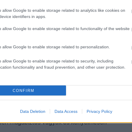
o allow Google to enable storage related to analytics like cookies on
egyensúlyt találtunk. Próbáltam a lehető
evice identifiers in apps.
gyon elkötelezettnek kell lenni, különösen az
o allow Google to enable storage related to functionality of the website
o allow Google to enable storage related to personalization.
zkodott autójára, az RB21-et „feszítettnek"
o allow Google to enable storage related to security, including
ztek a probléma megoldására. Ennek ellenére
cation functionality and fraud prevention, and other user protection.
otban volt elért eredménye miatt.
ppen. „Az a probléma sokkal jobb lett, de
CONFIRM
ég mindig az, amin dolgoznunk kell. Alacsony
 részletet el lehet rejteni. De még mindig
Data Deletion
Data Access
Privacy Policy
esen magabiztos vagyok és kényelmesen