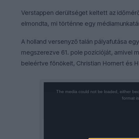
Verstappen derültséget keltett az időmérő
elmondta, mi történne egy médiamunkatár
A holland versenyző talán pályafutása egy
megszerezve 61. pole pozícióját, amivel
beleértve főnökeit, Christian Hornert és H
This
The media could not be loaded, either bec
is
format i
a
modal
window.