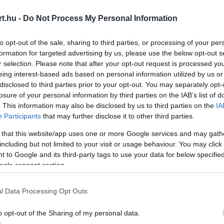
t.hu -
Do Not Process My Personal Information
to opt-out of the sale, sharing to third parties, or processing of your per
formation for targeted advertising by us, please use the below opt-out s
r selection. Please note that after your opt-out request is processed y
eing interest-based ads based on personal information utilized by us or
disclosed to third parties prior to your opt-out. You may separately opt-
losure of your personal information by third parties on the IAB’s list of
. This information may also be disclosed by us to third parties on the
IA
Participants
that may further disclose it to other third parties.
z első sort
Lando Norris
vezetésével,
 that this website/app uses one or more Google services and may gath
t, mindössze 0,012 másodperccel győzte le a
including but not limited to your visit or usage behaviour. You may click 
 to Google and its third-party tags to use your data for below specifi
követő pole pozícióját Szuzukában.
ogle consent section.
l Data Processing Opt Outs
o opt-out of the Sharing of my personal data.