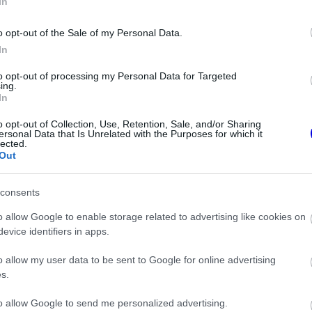
In
o opt-out of the Sale of my Personal Data.
In
to opt-out of processing my Personal Data for Targeted
ing.
In
FORMA-1
érne a Red Bullhoz,
A saját protezsáltja állhat Max
o opt-out of Collection, Use, Retention, Sale, and/or Sharing
emért harcolhatna
Verstappen útjába a jövőben
ersonal Data that Is Unrelated with the Purposes for which it
lected.
Out
consents
l kérdezték, Verstappen így válaszolt a
o allow Google to enable storage related to advertising like cookies on
evice identifiers in apps.
! Ha szeretnéd vezetni az autót, kipróbálhatom
o allow my user data to be sent to Google for online advertising
s.
 Mosolyogva és kuncogva, az összegyűlt
to allow Google to send me personalized advertising.
z megengedett a sajtótájékoztatón?"