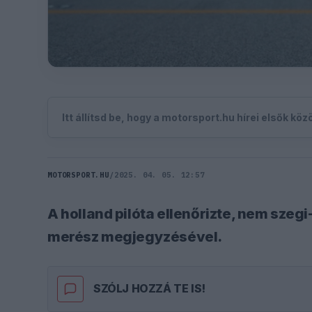
Itt állítsd be, hogy a motorsport.hu hírei elsők kö
MOTORSPORT.HU
/
2025. 04. 05. 12:57
A holland pilóta ellenőrizte, nem szeg
merész megjegyzésével.
SZÓLJ HOZZÁ TE IS!