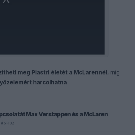
zítheti meg Piastri életét a McLarennél
, míg
 győzelemért harcolhatna
pcsolatát Max Verstappen és a McLaren
TÁSHOZ