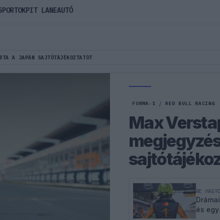
SPORTOK
PIT LANE
AUTÓ
BTA A JAPÁN SAJTÓTÁJÉKOZTATÓT
FORMA-1
/
RED BULL RACING
Max Versta
megjegyzése
sajtótájéko
NE HAGY
Drámai
és egy