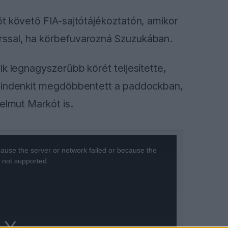
t követő FIA-sajtótájékoztatón, amikor
ssal, ha körbefuvarozná Szuzukában.
ik legnagyszerűbb körét teljesítette,
 mindenkit megdöbbentett a paddockban,
elmut Markót is.
ause the server or network failed or because the
s not supported.