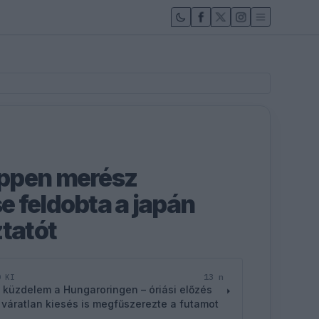
ppen merész
 feldobta a japán
ztatót
13 n
D KI
 küzdelem a Hungaroringen – óriási előzés
 váratlan kiesés is megfűszerezte a futamot