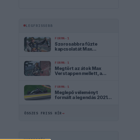
LEGFRISSEBB
FORMA-1
Szorosabbra fűzte
kapcsolatát Max
Verstappen és a McLaren
FORMA-1
Megtört az átok Max
Verstappen mellett, a
szurkolók szerint ő az
igazi utód
FORMA-1
Meglepő véleményt
formált a legendás 2021-
es F1-es bajnoki
párharcról Antonelli
→
ÖSSZES FRISS HÍR
HIRDETÉS