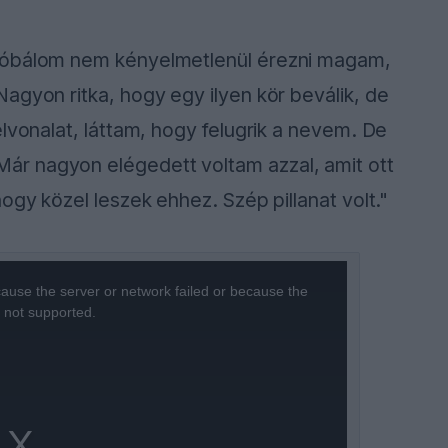
próbálom nem kényelmetlenül érezni magam,
agyon ritka, hogy egy ilyen kör beválik, de
lvonalat, láttam, hogy felugrik a nevem. De
r nagyon elégedett voltam azzal, amit ott
ogy közel leszek ehhez. Szép pillanat volt."
ause the server or network failed or because the
s not supported.