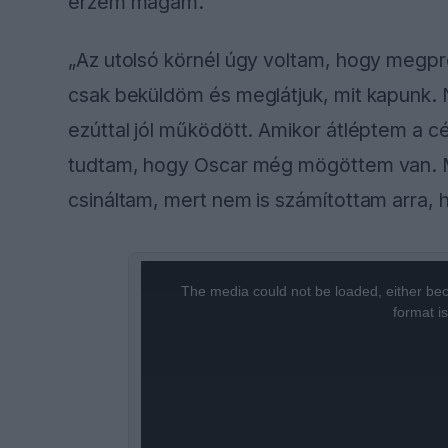
érzem magam."
„Az utolsó körnél úgy voltam, hogy meg
csak beküldöm és meglátjuk, mit kapunk. N
ezúttal jól működött. Amikor átléptem a cé
tudtam, hogy Oscar még mögöttem van. Má
csináltam, mert nem is számítottam arra, h
This
is
a
The media could not be loaded, either bec
modal
window.
format i