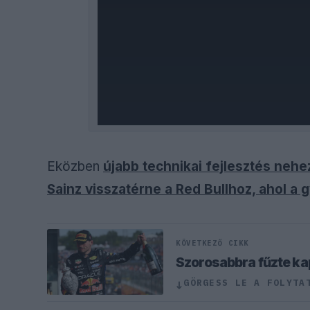
Eközben
újabb technikai fejlesztés nehe
Sainz visszatérne a Red Bullhoz, ahol a
KÖVETKEZŐ CIKK
Szorosabbra fűzte ka
GÖRGESS LE A FOLYTA
↓