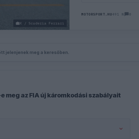
0
MOTORSPORT.HU
491 N
X / Scuderia Ferrari
zött jelenjenek meg a keresőben.
i-e meg az FIA új káromkodási szabályait