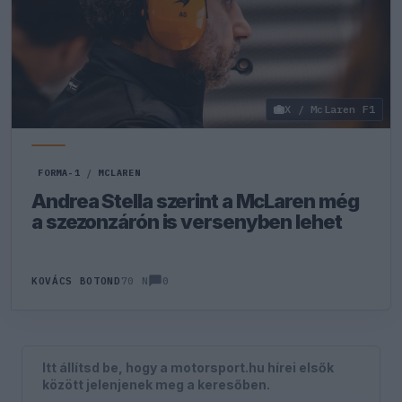
X / McLaren F1
FORMA-1
/
MCLAREN
Andrea Stella szerint a McLaren még
a szezonzárón is versenyben lehet
0
KOVÁCS BOTOND
70 N
Itt állítsd be, hogy a motorsport.hu hírei elsők
között jelenjenek meg a keresőben.