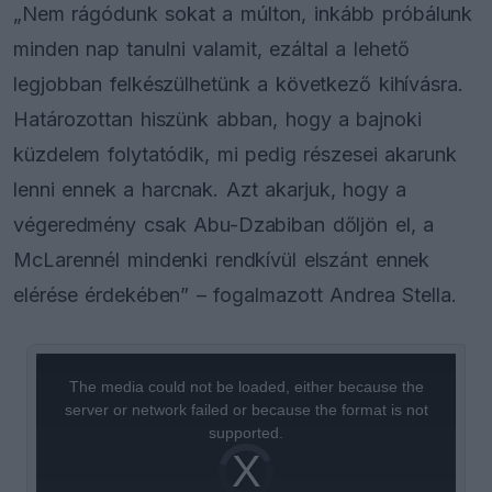
„Nem rágódunk sokat a múlton, inkább próbálunk
minden nap tanulni valamit, ezáltal a lehető
legjobban felkészülhetünk a következő kihívásra.
Határozottan hiszünk abban, hogy a bajnoki
küzdelem folytatódik, mi pedig részesei akarunk
lenni ennek a harcnak. Azt akarjuk, hogy a
végeredmény csak Abu-Dzabiban dőljön el, a
McLarennél mindenki rendkívül elszánt ennek
elérése érdekében” – fogalmazott Andrea Stella.
This
is
a
The media could not be loaded, either because the
modal
window.
server or network failed or because the format is not
supported.
Video
Player
is
loading.