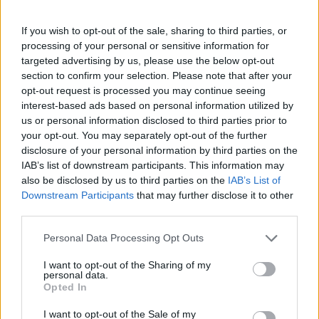
ekkor már nem maradt idő.
If you wish to opt-out of the sale, sharing to third parties, or
processing of your personal or sensitive information for
targeted advertising by us, please use the below opt-out
The media could not be loaded, either because
This
section to confirm your selection. Please note that after your
the server or network failed or because the format
opt-out request is processed you may continue seeing
is
is not supported.
interest-based ads based on personal information utilized by
Video
a
us or personal information disclosed to third parties prior to
Player
is
your opt-out. You may separately opt-out of the further
loading.
modal
disclosure of your personal information by third parties on the
window.
IAB’s list of downstream participants. This information may
also be disclosed by us to third parties on the
IAB’s List of
Downstream Participants
that may further disclose it to other
third parties.
Please note that this website/app uses one or more Google
Az ausztrál versenyző végül pont nélkül zárt,
Personal Data Processing Opt Outs
services and may gather and store information including but
amihez egy Alex Albonnal történt ütközés miatt
not limited to your visit or usage behaviour. You may click to
I want to opt-out of the Sharing of my
personal data.
grant or deny consent to Google and its third-party tags to
kapott tízmásodperces büntetés is hozzájárult.
Opted In
use your data for below specified purposes in below Google
Lando Norris eközben célba sem ért, miután a
consent section.
I want to opt-out of the Sale of my