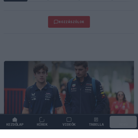
HOZZÁSZÓLOK
KEZDŐLAP
HÍREK
VIDEÓK
TABELLA
MENÜ