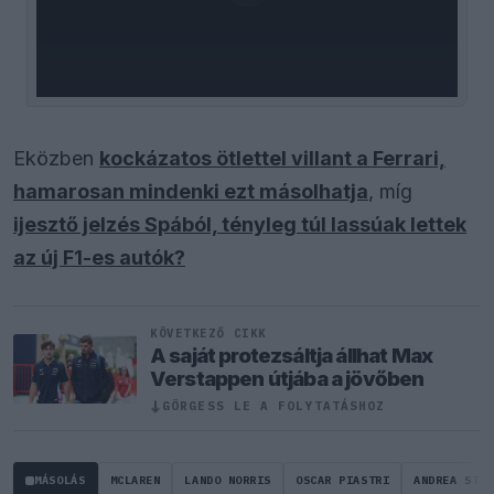
Eközben
kockázatos ötlettel villant a Ferrari,
hamarosan mindenki ezt másolhatja
, míg
ijesztő jelzés Spából, tényleg túl lassúak lettek
az új F1-es autók?
KÖVETKEZŐ CIKK
A saját protezsáltja állhat Max
Verstappen útjába a jövőben
↓
GÖRGESS LE A FOLYTATÁSHOZ
MÁSOLÁS
MCLAREN
LANDO NORRIS
OSCAR PIASTRI
ANDREA STEL