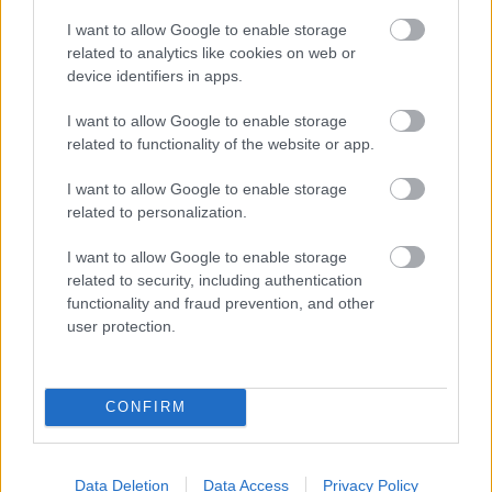
ahol a győzelemért harcolhatna
I want to allow Google to enable storage
related to analytics like cookies on web or
device identifiers in apps.
„Kétségtelenül nehezen alakul a szezonkezdet,
I want to allow Google to enable storage
related to functionality of the website or app.
folyamatosan különböző jellegű problémákkal
küzdünk. Az első versenyen Oscarnak már a
I want to allow Google to enable storage
related to personalization.
rajtrácsra vezető úton is gondjai voltak, a kínai
hétvége pedig különösen fájdalmasan érintett
I want to allow Google to enable storage
related to security, including authentication
minket, miután mindkét autóban elektronikai hiba
functionality and fraud prevention, and other
lépett fel az erőforrásnál” – idézte a
user protection.
csapatfőnököt a Racer amerikai kiadása.
CONFIRM
„Kanadában a tisztán sportolói szempontoktól
kezdve a megbízhatóságig minden területen
Data Deletion
Data Access
Privacy Policy
nehézségekbe ütköztünk. Természetesen fontos