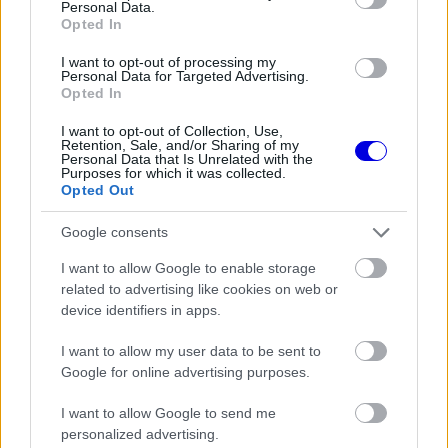
Personal Data.
harmincnyolcadik körben megadta magát a
Opted In
sebességváltó az autójában.
I want to opt-out of processing my
Personal Data for Targeted Advertising.
Opted In
EZEKET IS AJÁNLJUK
I want to opt-out of Collection, Use,
Retention, Sale, and/or Sharing of my
Personal Data that Is Unrelated with the
FORMA-1
Purposes for which it was collected.
Kockázatos ötlettel villant a
Opted Out
Ferrari, hamarosan mindenki ezt
másolhatja
Google consents
I want to allow Google to enable storage
related to advertising like cookies on web or
FORMA-1
device identifiers in apps.
Ijesztő jelzés Spából, tényleg túl
lassúak lettek az új F1-es autók?
I want to allow my user data to be sent to
Google for online advertising purposes.
I want to allow Google to send me
FORMA-1
personalized advertising.
Sainz visszatérne a Red Bullhoz,