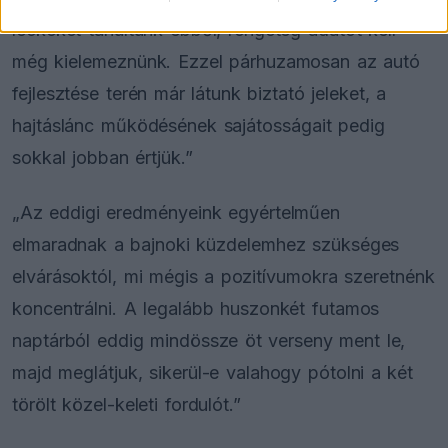
leckéket tanultunk ebből, rengeteg adatot kell
még kielemeznünk. Ezzel párhuzamosan az autó
fejlesztése terén már látunk biztató jeleket, a
hajtáslánc működésének sajátosságait pedig
sokkal jobban értjük.”
„Az eddigi eredményeink egyértelműen
elmaradnak a bajnoki küzdelemhez szükséges
elvárásoktól, mi mégis a pozitívumokra szeretnénk
koncentrálni. A legalább huszonkét futamos
naptárból eddig mindössze öt verseny ment le,
majd meglátjuk, sikerül-e valahogy pótolni a két
törölt közel-keleti fordulót.”