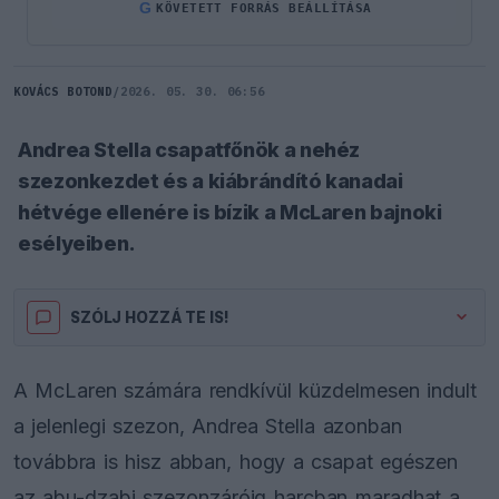
G
KÖVETETT FORRÁS BEÁLLÍTÁSA
KOVÁCS BOTOND
/
2026. 05. 30. 06:56
Andrea Stella csapatfőnök a nehéz
szezonkezdet és a kiábrándító kanadai
hétvége ellenére is bízik a McLaren bajnoki
esélyeiben.
SZÓLJ HOZZÁ TE IS!
A McLaren számára rendkívül küzdelmesen indult
a jelenlegi szezon, Andrea Stella azonban
továbbra is hisz abban, hogy a csapat egészen
az abu-dzabi szezonzáróig harcban maradhat a