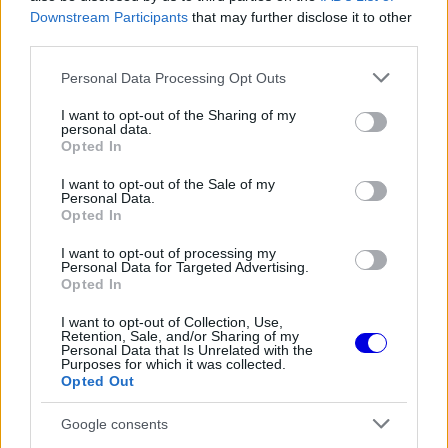
FORMA-1
A Hondánál hisznek az áttörésben,
Downstream Participants
that may further disclose it to other
teljesen új motorral érkeznek a
third parties.
Holland Nagydíjra az Aston
Martinnal
Please note that this website/app uses one or more Google
Personal Data Processing Opt Outs
services and may gather and store information including but
not limited to your visit or usage behaviour. You may click to
I want to opt-out of the Sharing of my
personal data.
FORMA-1
grant or deny consent to Google and its third-party tags to
Óriási átalakulás a Ferrarinál,
Opted In
use your data for below specified purposes in below Google
miközben baljós árnyak vetülnek a
consent section.
Holland Nagydíjra
I want to opt-out of the Sale of my
Personal Data.
Opted In
I want to opt-out of processing my
FORMA-1
Personal Data for Targeted Advertising.
Súlyos figyelmeztetést kapott a
Opted In
Ferrari Lewis Hamilton miatt
I want to opt-out of Collection, Use,
Retention, Sale, and/or Sharing of my
Personal Data that Is Unrelated with the
Purposes for which it was collected.
Opted Out
„Az elmúlt hetekben mindenki keményen
dolgozott, most pedig Miami jó alkalom arra,
Google consents