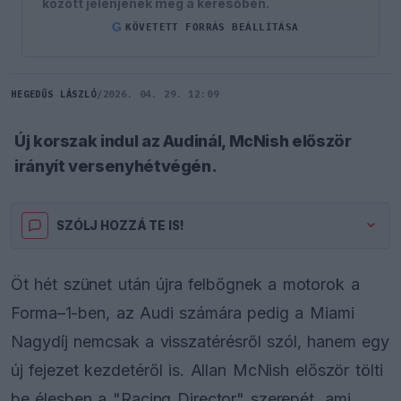
között jelenjenek meg a keresőben.
G
KÖVETETT FORRÁS BEÁLLÍTÁSA
HEGEDŰS LÁSZLÓ
/
2026. 04. 29. 12:09
Új korszak indul az Audinál, McNish először
irányít versenyhétvégén.
SZÓLJ HOZZÁ TE IS!
Öt hét szünet után újra felbőgnek a motorok a
Forma–1-ben, az Audi számára pedig a Miami
Nagydíj nemcsak a visszatérésről szól, hanem egy
új fejezet kezdetéről is. Allan McNish először tölti
be élesben a "Racing Director" szerepét, ami