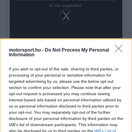
is
is not supported.
Video
a
Player
is
loading.
modal
window.
motorsport.hu -
Do Not Process My Personal
Information
„Most derül ki, mennyit ér a munkánk”
If you wish to opt-out of the sale, sharing to third parties, or
processing of your personal or sensitive information for
McNish szerint a hosszú szünet nem telt tétlenül,
targeted advertising by us, please use the below opt-out
sőt kifejezetten hasznos volt az első futamok
section to confirm your selection. Please note that after your
opt-out request is processed you may continue seeing
tapasztalatainak feldolgozására.
interest-based ads based on personal information utilized by
us or personal information disclosed to third parties prior to
your opt-out. You may separately opt-out of the further
EZEKET IS AJÁNLJUK
disclosure of your personal information by third parties on the
IAB’s list of downstream participants. This information may
also be disclosed by us to third parties on the
IAB’s List of