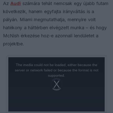
Az
Audi
számára tehát nemcsak egy újabb futam
következik, hanem egyfajta irányváltás is a
pályán. Miami megmutathatja, mennyire volt
hatékony a háttérben elvégzett munka – és hogy
McNish érkezése hoz-e azonnali lendületet a
projektbe.
This
is
a
The media could not be loaded, either because the
modal
window.
server or network failed or because the format is not
supported.
Video
Player
is
loading.