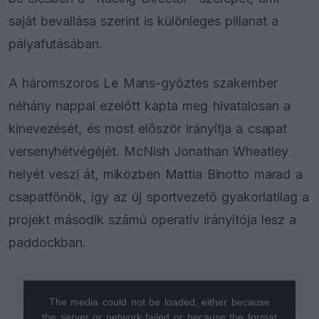
saját bevallása szerint is különleges pillanat a
pályafutásában.
A háromszoros Le Mans-győztes szakember
néhány nappal ezelőtt kapta meg hivatalosan a
kinevezését, és most először irányítja a csapat
versenyhétvégéjét. McNish Jonathan Wheatley
helyét veszi át, miközben Mattia Binotto marad a
csapatfőnök, így az új sportvezető gyakorlatilag a
projekt második számú operatív irányítója lesz a
paddockban.
The media could not be loaded, either because
This
the server or network failed or because the format