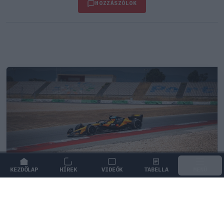
HOZZÁSZÓLOK
KEZDŐLAP
HÍREK
VIDEÓK
TABELLA
MENÜ
FORMA-1
/
MCLAREN
Kimi Räikkönen, akinek több
világbajnoki címet kellett volna