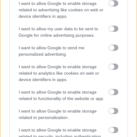
hogy lássuk, hol állunk a riválisokhoz képest” –
I want to allow Google to enable storage
fogalmazott. Hozzátette, részletesen kielemezték
related to advertising like cookies on web or
device identifiers in apps.
az idény eleji adatokat, és azokra a területekre
I want to allow my user data to be sent to
koncentráltak, amelyek valódi különbséget
Google for online advertising purposes.
jelenthetnek a pályán.
I want to allow Google to send me
personalized advertising.
A sprintes lebonyolítás külön kihívást jelent, hiszen
egyetlen szabadedzés alatt kell megtalálni az
I want to allow Google to enable storage
related to analytics like cookies on web or
ideális beállításokat. „A cél, hogy a tanultakat
device identifiers in apps.
azonnal átültessük a gyakorlatba, és megerősítsük
I want to allow Google to enable storage
mindazt, ami az első versenyeken biztató volt,
related to functionality of the website or app.
különösen egy olyan hétvégén, ahol minimális a
I want to allow Google to enable storage
hibázási lehetőség” – mondta, majd arról is
related to personalization.
beszélt, mennyire személyes számára ez a
I want to allow Google to enable storage
pillanat. „Ez számomra nagy büszkeség. Az elmúlt
related to security, including authentication