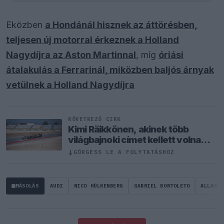
Eközben
a Hondánál hisznek az áttörésben,
teljesen új motorral érkeznek a Holland
Nagydíjra az Aston Martinnal
, míg
óriási
átalakulás a Ferrarinál, miközben baljós árnyak
vetülnek a Holland Nagydíjra
KÖVETKEZŐ CIKK
Kimi Räikkönen, akinek több
világbajnoki címet kellett volna
nyernie a McLarennel
↓
GÖRGESS LE A FOLYTATÁSHOZ
MÁSOLÁS
AUDI
NICO HÜLKENBERG
GABRIEL BORTOLETO
ALLAN M