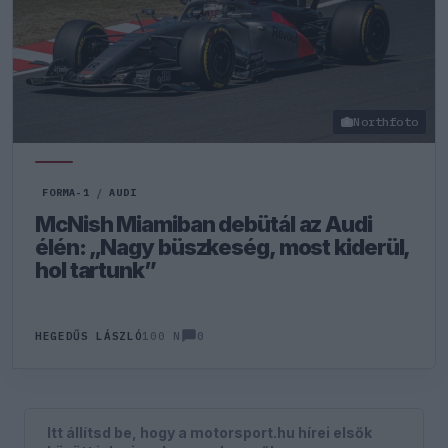
Northfoto
FORMA-1
/
AUDI
McNish Miamiban debütál az Audi
élén: „Nagy büszkeség, most kiderül,
hol tartunk”
0
HEGEDŰS LÁSZLÓ
100 N
Itt állítsd be, hogy a motorsport.hu hírei elsők