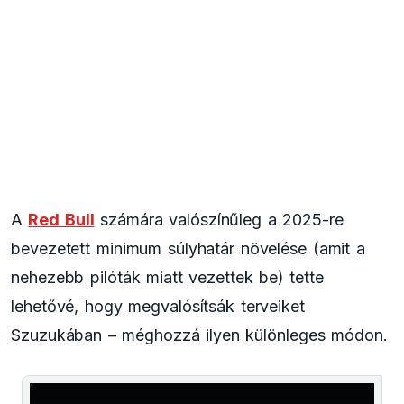
A
Red Bull
számára valószínűleg a 2025-re
bevezetett minimum súlyhatár növelése (amit a
nehezebb pilóták miatt vezettek be) tette
lehetővé, hogy megvalósítsák terveiket
Szuzukában – méghozzá ilyen különleges módon.
This
is