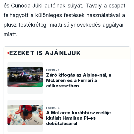
és Cunoda Júki autóinak súlyát. Tavaly a csapat
felhagyott a különleges festések használatával a
plusz festékréteg miatti súlynövekedés aggályai
miatt.
EZEKET IS AJÁNLJUK
FORMA-1
Zéró kifogás az Alpine-nál, a
McLaren és a Ferrari a
célkeresztben
FORMA-1
A McLaren korábbi szerelője
kitálalt Hamilton F1-es
debütálásáról