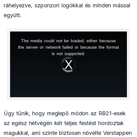
ráhelyezve, szponzori logókkal és minden mással
együtt.
The media could not be loaded, either because
This
the server or network failed or because the format
is
is not supported.
Video
a
Player
is
loading.
modal
window.
Úgy tűnik, hogy meglepő módon az RB21-esek
az egész hétvégén két teljes festést hordoztak
magukkal, ami szinte biztosan növelte Verstappen