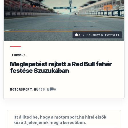
X / Scuderia Ferrari
FORMA-1
Meglepetést rejtett a Red Bull fehér
festése Szuzukában
0
MOTORSPORT.HU
488 N
Itt állítsd be, hogy a motorsport.hu hírei elsők
között jelenjenek meg a keresőben.