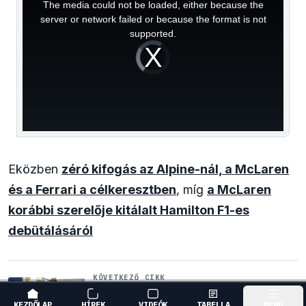
a
The media could not be loaded, either because the
modal
window.
server or network failed or because the format is not
supported.
Video
Player
is
loading.
Eközben
zéró kifogás az Alpine-nál, a McLaren
és a Ferrari a célkeresztben
, míg
a McLaren
korábbi szerelője kitálalt Hamilton F1-es
debütálásáról
KÖVETKEZŐ CIKK
A saját protezsáltja állhat Max
Verstappen útjába a jövőben
KEZDŐLAP
HÍREK
VIDEÓK
TABELLA
MENÜ