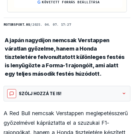
G
KÖVETETT FORRÁS BEÁLLÍTÁSA
MOTORSPORT.HU
/
2025. 04. 07. 17:27
A japán nagydíjon nemcsak Verstappen
váratlan győzelme, hanem a Honda
tiszteletére felvonultatott különleges festés
is lenyűgözte a Forma-1 rajongóit, ami alatt
egy teljes második festés húzódott.
SZÓLJ HOZZÁ TE IS!
A Red Bull nemcsak Verstappen meglepetésszerű
győzelmével kápráztatta el a szuzukai F1-
rajongókat, hanem a Honda tiszteletére készített