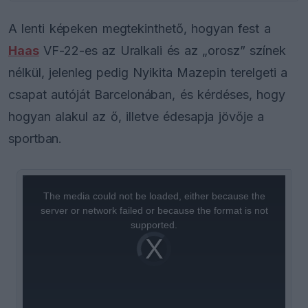
A lenti képeken megtekinthető, hogyan fest a
Haas
VF-22-es az Uralkali és az „orosz” színek
nélkül, jelenleg pedig Nyikita Mazepin terelgeti a
csapat autóját Barcelonában, és kérdéses, hogy
hogyan alakul az ő, illetve édesapja jövője a
sportban.
This
is
a
The media could not be loaded, either because the
modal
window.
server or network failed or because the format is not
supported.
Video
Player
is
loading.