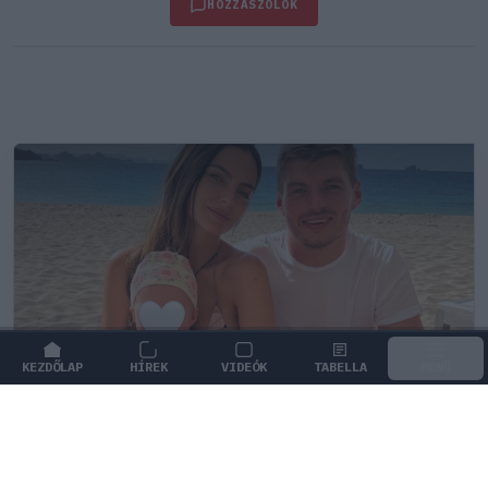
HOZZÁSZÓLOK
KEZDŐLAP
HÍREK
VIDEÓK
TABELLA
MENÜ
FORMA-1
/
RED BULL RACING
Max Verstappen érzelmes példával
szemléltette a család fontosságát