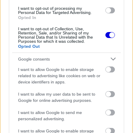
the server or network failed or because the format
is
I want to opt-out of processing my
is not supported.
Personal Data for Targeted Advertising.
Video
Opted In
a
Player
is
loading.
modal
I want to opt-out of Collection, Use,
Retention, Sale, and/or Sharing of my
window.
Personal Data that Is Unrelated with the
Purposes for which it was collected.
Opted Out
Google consents
Az amerikai istálló egy közleményben árulta el
I want to allow Google to enable storage
related to advertising like cookies on web or
csütörtök este, hogy el fognak tűnni az Uralkali
device identifiers in apps.
matricái az autójukról a barcelonai tesztek utolsó
I want to allow my user data to be sent to
napjára, a cég logóit pedig eltávolították azóta a
Google for online advertising purposes.
motorhome-jukról és a közösségi felületeikről is,
I want to allow Google to send me
valamint Nyikita Mazepin sisakjáról is eltűnt az
personalized advertising.
édesapja cégének matricája.
I want to allow Google to enable storage