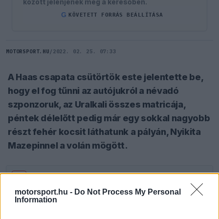
között jelenjenek meg a keresőben.
G
KÖVETETT FORRÁS BEÁLLÍTÁSA
MOTORSPORT.HU
/
2022. 02. 25. 07:33
A Haas csapata csütörtök este jelentette be,
hogy el fog tűnni az autójukról a névadó
szponzoruk, az Uralkali összes matricája,
péntek délelőtt pedig már egy sokkal nagyobb
részt fehér kocsit láthatunk a pályán, Nyikita
Mazepinnel a volán mögött.
SZÓLJ HOZZÁ TE IS!
motorsport.hu -
Do Not Process My Personal
Information
Az egész világot megrázta a hír, hogy csütörtök