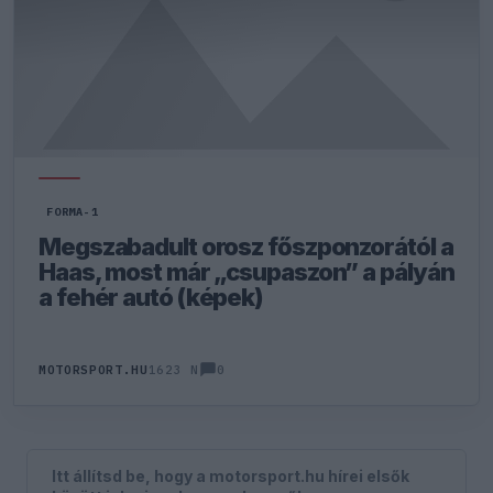
FORMA-1
Megszabadult orosz főszponzorától a
Haas, most már „csupaszon” a pályán
a fehér autó (képek)
0
MOTORSPORT.HU
1623 N
Itt állítsd be, hogy a motorsport.hu hírei elsők