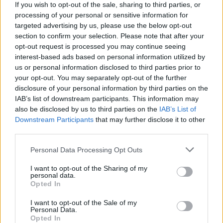
If you wish to opt-out of the sale, sharing to third parties, or
hajnalban kitört az orosz-ukrán háború, amelynek
processing of your personal or sensitive information for
folyamán az ukrán elnök tájékoztatása szerint
targeted advertising by us, please use the below opt-out
section to confirm your selection. Please note that after your
közel 150 ukrán ember halt meg, míg
opt-out request is processed you may continue seeing
sajtóinformációk szerint közel 100 orosz is életét
interest-based ads based on personal information utilized by
us or personal information disclosed to third parties prior to
vesztette tegnap.
your opt-out. You may separately opt-out of the further
disclosure of your personal information by third parties on the
A háború kitörése miatt Vlagyimir Putyint és
IAB’s list of downstream participants. This information may
also be disclosed by us to third parties on the
IAB’s List of
Oroszországot okolják, ennek megfelelően több
Downstream Participants
that may further disclose it to other
nemzetközi szankció is érvénybe lépett
third parties.
Oroszország ellen, ez pedig nem kerülte el a
Please note that this website/app uses one or more Google
Personal Data Processing Opt Outs
services and may gather and store information including but
Forma-1 világát sem, ahol a Haas névadó
not limited to your visit or usage behaviour. You may click to
I want to opt-out of the Sharing of my
personal data.
szponzora, az Uralkali is orosz.
grant or deny consent to Google and its third-party tags to
Opted In
use your data for below specified purposes in below Google
consent section.
I want to opt-out of the Sale of my
Personal Data.
Opted In
The media could not be loaded, either because
This