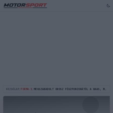
KEZDŐLAP
/
FORMA-1
/
MEGSZABADULT OROSZ FŐSZPONZORÁTÓL A HAAS, MOST MÁR „CSUPASZON” A PÁLYÁN A FEHÉR AUTÓ (KÉPEK)