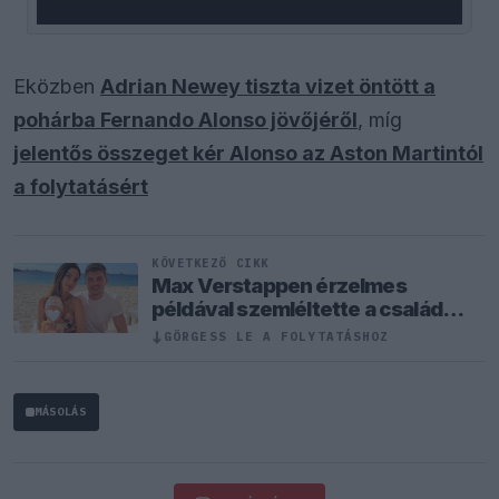
Eközben
Adrian Newey tiszta vizet öntött a
pohárba Fernando Alonso jövőjéről
, míg
jelentős összeget kér Alonso az Aston Martintól
a folytatásért
KÖVETKEZŐ CIKK
Max Verstappen érzelmes
példával szemléltette a család
fontosságát
↓
GÖRGESS LE A FOLYTATÁSHOZ
MÁSOLÁS