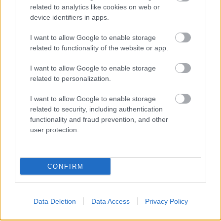
related to analytics like cookies on web or
EZEKET IS AJÁNLJUK
device identifiers in apps.
I want to allow Google to enable storage
related to functionality of the website or app.
FORMA-1
Adrian Newey tiszta vizet öntött a
I want to allow Google to enable storage
pohárba Fernando Alonso jövőjéről
related to personalization.
I want to allow Google to enable storage
related to security, including authentication
functionality and fraud prevention, and other
FORMA-1
Jelentős összeget kér Alonso az
user protection.
Aston Martintól a folytatásért
CONFIRM
FORMA-1
Bankot robbanthat a Ferrari Max
Verstappen megszerzéséért
Data Deletion
Data Access
Privacy Policy