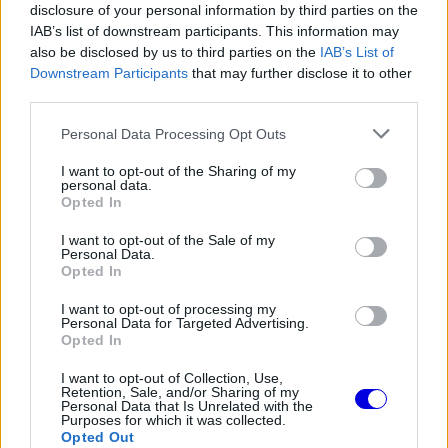
Video
disclosure of your personal information by third parties on the
a
Player
is
IAB’s list of downstream participants. This information may
loading.
modal
also be disclosed by us to third parties on the
IAB’s List of
Downstream Participants
that may further disclose it to other
window.
third parties.
Please note that this website/app uses one or more Google
Personal Data Processing Opt Outs
services and may gather and store information including but
not limited to your visit or usage behaviour. You may click to
I want to opt-out of the Sharing of my
Bahrein logikus visszatérése
personal data.
grant or deny consent to Google and its third-party tags to
Opted In
use your data for below specified purposes in below Google
Az adott évben viszont a ramadán már egy héttel
consent section.
I want to opt-out of the Sale of my
Personal Data.
a március 14-re tervezett rajt előtt véget ér, így
Opted In
semmi sem indokolja, hogy Bahrein ne kapja
I want to opt-out of processing my
Personal Data for Targeted Advertising.
vissza a nyitófutamot. Ez ráadásul praktikus
Opted In
döntés is, hiszen a téli teszteket hagyományosan
I want to opt-out of Collection, Use,
ott rendezik, így a csapatok helyben maradhatnak
Retention, Sale, and/or Sharing of my
Personal Data that Is Unrelated with the
Purposes for which it was collected.
a szezon első versenyére.
Opted Out