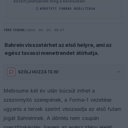
között jelenjenek meg a keresőben.
G
KÖVETETT FORRÁS BEÁLLÍTÁSA
TÖRŐ FERENC
/
2026. 04. 29. 08:37
Bahrein visszatérhet az első helyre, ami az
egész tavaszi menetrendet átírhatja.
SZÓLJ HOZZÁ TE IS!
Melbourne két év után búcsút inthet a
szezonnyitó szerepének, a Forma–1 vezetése
ugyanis a tervek szerint visszaadja az első futam
jogát Bahreinnek. A döntés nem csupán
presztízskérdés, hanem az egész idény elejét