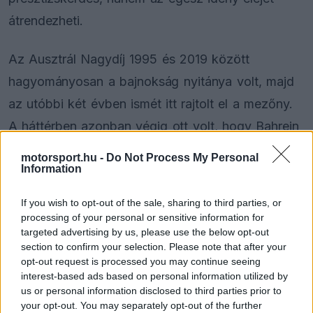
átrendezheti.
Az Ausztrál Nagydíj 1995 és 2019 között
hagyományosan a bajnokság nyitánya volt, majd
az utóbbi két évben ismét itt rajtolt el a mezőny.
A háttérben azonban végig ott volt, hogy Bahrein
csak átmenetileg szorult hátrébb, mégpedig a
motorsport.hu -
Do Not Process My Personal
Information
ramadán időszaka miatt. Az iszlám böjti hónap
akkor ütközött a tervezett versenyhétvégével,
If you wish to opt-out of the sale, sharing to third parties, or
ezért kellett cserélni a sorrenden.
processing of your personal or sensitive information for
targeted advertising by us, please use the below opt-out
section to confirm your selection. Please note that after your
opt-out request is processed you may continue seeing
The media could not be loaded, either because
interest-based ads based on personal information utilized by
This
the server or network failed or because the format
us or personal information disclosed to third parties prior to
is
is not supported.
your opt-out. You may separately opt-out of the further