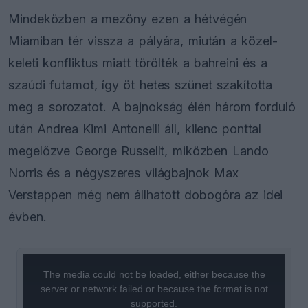
Mindeközben a mezőny ezen a hétvégén
Miamiban tér vissza a pályára, miután a közel-
keleti konfliktus miatt törölték a bahreini és a
szaúdi futamot, így öt hetes szünet szakította
meg a sorozatot. A bajnokság élén három forduló
után Andrea Kimi Antonelli áll, kilenc ponttal
megelőzve George Russellt, miközben Lando
Norris és a négyszeres világbajnok Max
Verstappen még nem állhatott dobogóra az idei
évben.
This
is
a
The media could not be loaded, either because the
modal
window.
server or network failed or because the format is not
supported.