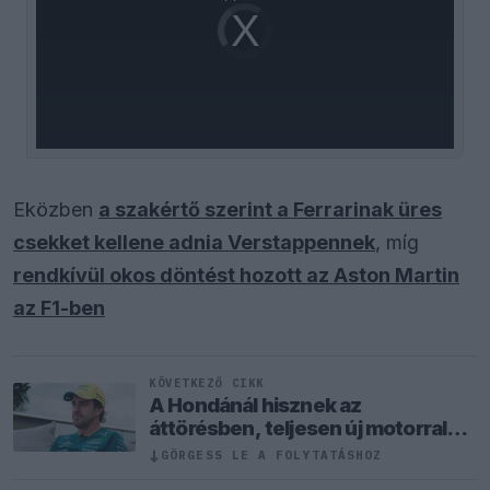
Video
Player
is
loading.
Eközben
a szakértő szerint a Ferrarinak üres
csekket kellene adnia Verstappennek
, míg
rendkívül okos döntést hozott az Aston Martin
az F1-ben
KÖVETKEZŐ CIKK
A Hondánál hisznek az
áttörésben, teljesen új motorral
érkeznek a Holland Nagydíjra az
↓
GÖRGESS LE A FOLYTATÁSHOZ
Aston Martinnal