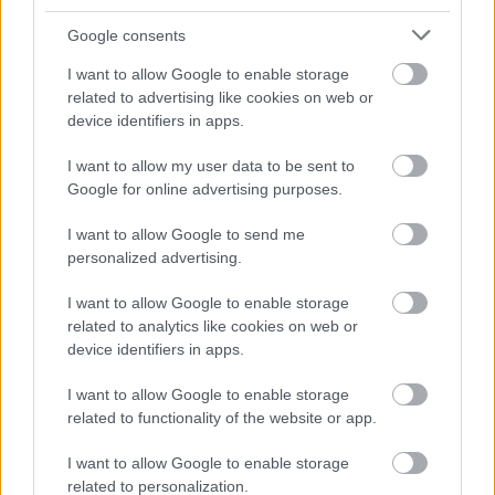
Google consents
EZEKET IS AJÁNLJUK
I want to allow Google to enable storage
related to advertising like cookies on web or
FORMA-1
device identifiers in apps.
A szakértő szerint a Ferrarinak
üres csekket kellene adnia
Verstappennek
I want to allow my user data to be sent to
Google for online advertising purposes.
I want to allow Google to send me
personalized advertising.
FORMA-1
Rendkívül okos döntést hozott az
Aston Martin az F1-ben
I want to allow Google to enable storage
related to analytics like cookies on web or
device identifiers in apps.
I want to allow Google to enable storage
FORMA-1
Komoly döntést hozott a Ferrari,
related to functionality of the website or app.
miközben a Red Bullnál elmaradtak
a győzelmek
I want to allow Google to enable storage
related to personalization.