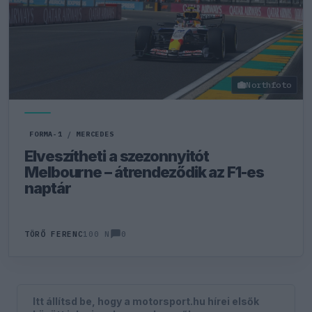
Northfoto
FORMA-1
/
MERCEDES
Elveszítheti a szezonnyitót
Melbourne – átrendeződik az F1-es
naptár
0
TÖRŐ FERENC
100 N
Itt állítsd be, hogy a motorsport.hu hírei elsők