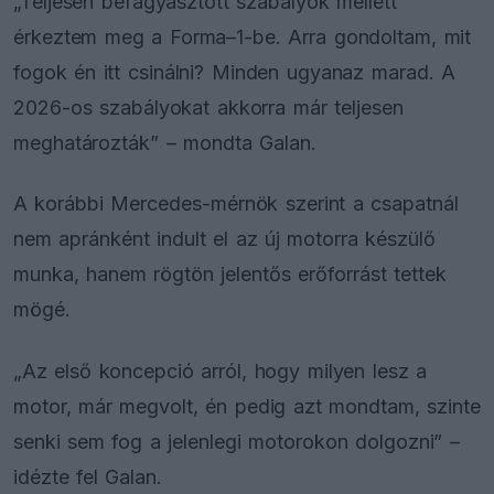
„Teljesen befagyasztott szabályok mellett
érkeztem meg a Forma–1-be. Arra gondoltam, mit
fogok én itt csinálni? Minden ugyanaz marad. A
2026-os szabályokat akkorra már teljesen
meghatározták” – mondta Galan.
A korábbi Mercedes-mérnök szerint a csapatnál
nem apránként indult el az új motorra készülő
munka, hanem rögtön jelentős erőforrást tettek
mögé.
„Az első koncepció arról, hogy milyen lesz a
motor, már megvolt, én pedig azt mondtam, szinte
senki sem fog a jelenlegi motorokon dolgozni” –
idézte fel Galan.