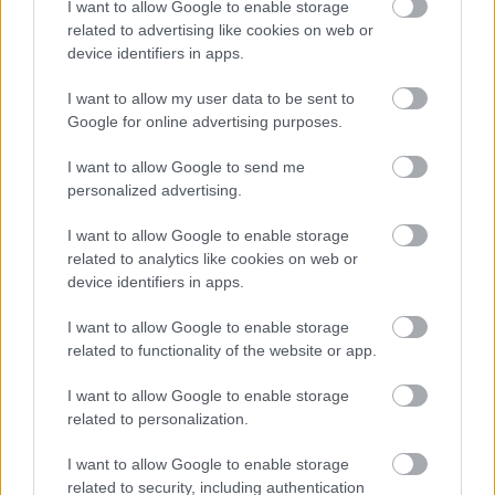
I want to allow Google to enable storage
nagyot, mert a csapat előtte hozzászokott ahhoz,
related to advertising like cookies on web or
device identifiers in apps.
hogy a mezőny élén diktálja a tempót. Galan
szerint nemcsak a teljesítmény, hanem a belső
I want to allow my user data to be sent to
Google for online advertising purposes.
morál is komoly csapást kapott.
I want to allow Google to send me
„2022-ben katasztrofális volt a kezdés, különösen
personalized advertising.
a csapat és a vezetők morálja szempontjából.
I want to allow Google to enable storage
related to analytics like cookies on web or
Mindenki nagyon hozzászokott a győzelmekhez,
device identifiers in apps.
ezért olyan légkör alakult ki, hogy ennek gyorsan
I want to allow Google to enable storage
véget kell érnie, de nem ért véget. Hosszú volt” –
related to functionality of the website or app.
fogalmazott a korábbi mérnök.
I want to allow Google to enable storage
related to personalization.
A jelenlegi előny gyökerei évekkel
korábbra nyúlnak vissza
I want to allow Google to enable storage
related to security, including authentication