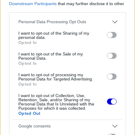
Downstream Participants
that may further disclose it to other
third parties.
Please note that this website/app uses one or more Google
Personal Data Processing Opt Outs
services and may gather and store information including but
not limited to your visit or usage behaviour. You may click to
I want to opt-out of the Sharing of my
personal data.
grant or deny consent to Google and its third-party tags to
Opted In
use your data for below specified purposes in below Google
consent section.
I want to opt-out of the Sale of my
Personal Data.
Opted In
I want to opt-out of processing my
Personal Data for Targeted Advertising.
Opted In
I want to opt-out of Collection, Use,
Retention, Sale, and/or Sharing of my
Personal Data that Is Unrelated with the
Purposes for which it was collected.
Opted Out
Google consents
A Mercedesnél a 2022-es évkezdet azért is ütött