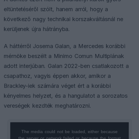
eltüntetéséről szólt, hanem arról, hogy a
következő nagy technikai korszakváltásnál ne
kerüljenek újra hátrányba.
A háttérről Josema Galan, a Mercedes korábbi
mérnöke beszélt a Minimo Comun Multiplának
adott interjúban. Galan 2022-ben csatlakozott a
csapathoz, vagyis éppen akkor, amikor a
Brackley-iek számára véget ért a korábbi
kényelmes helyzet, és a hangulatot a sorozatos
vereségek kezdték meghatározni.
The media could not be loaded, either because
This
the server or network failed or because the format