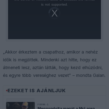
is
is not supported.
Video
a
Player
is
loading.
modal
window.
„Akkor érkeztem a csapathoz, amikor a nehéz
idők is megjöttek. Mindenki azt hitte, hogy ez
átmeneti lesz, aztán látták, hogy kezd elhúzódni,
és egyre több vereséghez vezet” – mondta Galan.
EZEKET IS AJÁNLJUK
FORMA-1
Meggondolta magát a McLaren