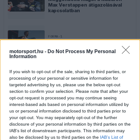
Max Verstappen átigazolásával
kapcsolatban
FORMA-1
Sergio Perez válthatja Carlos
Sainzot a Williamsnél
motorsport.hu -
Do Not Process My Personal
Information
If you wish to opt-out of the sale, sharing to third parties, or
FORMA-1
processing of your personal or sensitive information for
A Ferrari olyan útra lépett amely
targeted advertising by us, please use the below opt-out
évekre meghatározhatja a sikerét
section to confirm your selection. Please note that after your
opt-out request is processed you may continue seeing
interest-based ads based on personal information utilized by
us or personal information disclosed to third parties prior to
your opt-out. You may separately opt-out of the further
disclosure of your personal information by third parties on the
IAB’s list of downstream participants. This information may
also be disclosed by us to third parties on the
IAB’s List of