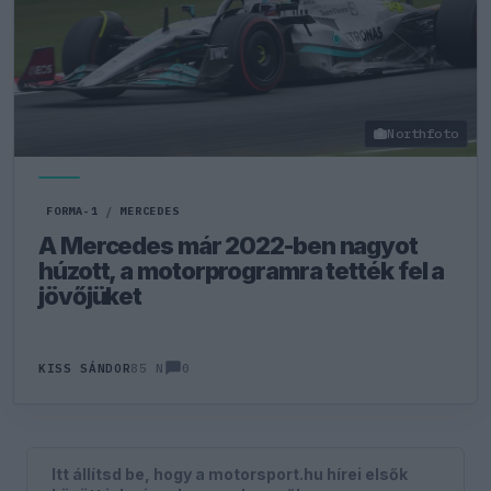
Northfoto
FORMA-1
/
MERCEDES
A Mercedes már 2022-ben nagyot
húzott, a motorprogramra tették fel a
jövőjüket
0
KISS SÁNDOR
85 N
Itt állítsd be, hogy a motorsport.hu hírei elsők