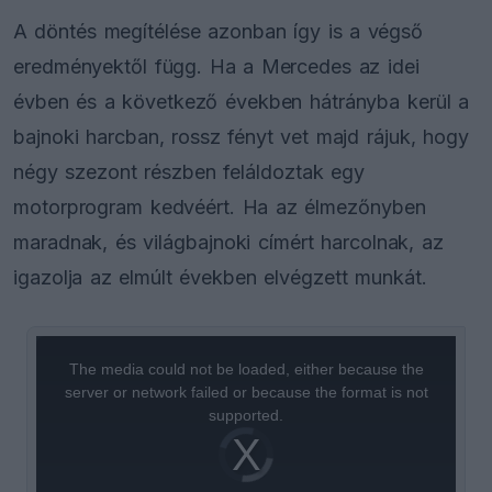
A döntés megítélése azonban így is a végső
eredményektől függ. Ha a Mercedes az idei
évben és a következő években hátrányba kerül a
bajnoki harcban, rossz fényt vet majd rájuk, hogy
négy szezont részben feláldoztak egy
motorprogram kedvéért. Ha az élmezőnyben
maradnak, és világbajnoki címért harcolnak, az
igazolja az elmúlt években elvégzett munkát.
This
is
a
The media could not be loaded, either because the
modal
window.
server or network failed or because the format is not
supported.
Video
Player
is
loading.