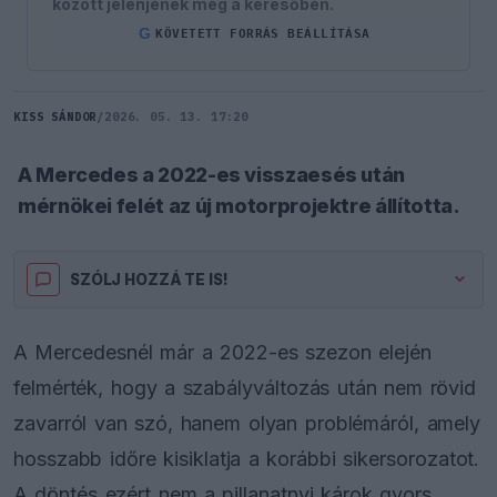
között jelenjenek meg a keresőben.
G
KÖVETETT FORRÁS BEÁLLÍTÁSA
KISS SÁNDOR
/
2026. 05. 13. 17:20
A Mercedes a 2022-es visszaesés után
mérnökei felét az új motorprojektre állította.
SZÓLJ HOZZÁ TE IS!
A Mercedesnél már a 2022-es szezon elején
felmérték, hogy a szabályváltozás után nem rövid
zavarról van szó, hanem olyan problémáról, amely
hosszabb időre kisiklatja a korábbi sikersorozatot.
A döntés ezért nem a pillanatnyi károk gyors