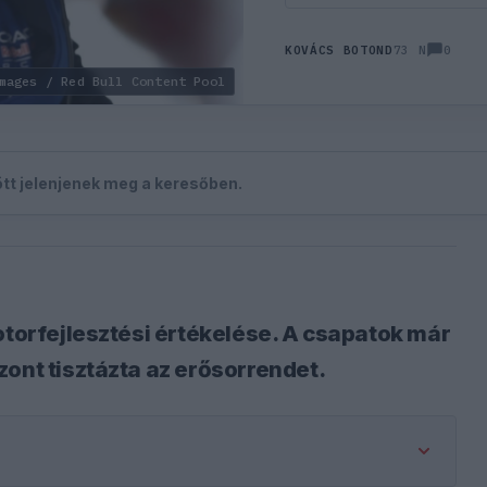
0
KOVÁCS BOTOND
73 N
mages / Red Bull Content Pool
zött jelenjenek meg a keresőben.
otorfejlesztési értékelése. A csapatok már
ont tisztázta az erősorrendet.