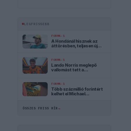
LEGFRISSEBB
FORMA-1
A Hondánál hisznek az
áttörésben, teljesen új
motorral érkeznek a
Holland Nagydíjra az
Aston Martinnal
FORMA-1
Lando Norris meglepő
vallomást tett a
gyermekkori
szenvedélyéről
FORMA-1
Több százmillió forintért
kelhet el Michael
Schumacher első Forma–1-
es autója
→
ÖSSZES FRISS HÍR