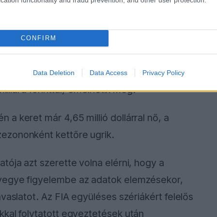
CONFIRM
Data Deletion
Data Access
Privacy Policy
eszálljunk ebbe a játékba? A viccet félretéve,
llítani az erősorrendet, a többiek pedig azt
munkát végeztek a Red Bull-Ford Powertrains