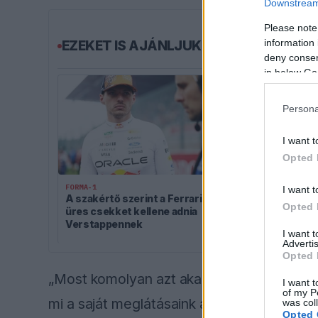
Downstream 
Please note
information 
EZEKET IS AJÁNLJUK
deny consent
in below Go
Persona
I want t
Opted 
FORMA-1
I want t
A szakértő szerint a Ferrarinak
Opted 
FORMA-1
üres csekket kellene adnia
Rendkívül ok
Verstappennek
az Aston Mart
I want 
Advertis
Opted 
I want t
of my P
was col
Opted 