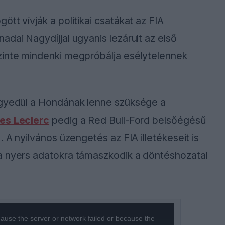
tt vívják a politikai csatákat az FIA
dai Nagydíjjal ugyanis lezárult az első
zinte mindenki megpróbálja esélytelennek
egyedül a Hondának lenne szüksége a
es Leclerc
pedig a Red Bull-Ford belsőégésű
 A nyilvános üzengetés az FIA illetékeseit is
a nyers adatokra támaszkodik a döntéshozatal
ause the server or network failed or because the