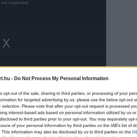
s not supported.
t.hu -
Do Not Process My Personal Information
to opt-out of the sale, sharing to third parties, or processing of your per
formation for targeted advertising by us, please use the below opt-out s
r selection. Please note that after your opt-out request is processed y
eing interest-based ads based on personal information utilized by us or
koztatón szembesült a riválisok
disclosed to third parties prior to your opt-out. You may separately opt-
losure of your personal information by third parties on the IAB’s list of
nevetve utasította el a lobbizást.
. This information may also be disclosed by us to third parties on the
IA