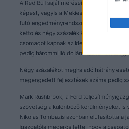
„Most komolyan azt akarjátok, hogy mi is b
mi a saját meglátásaink alapján fel tudjuk á
kezdenek vele, amit akarnak. Elképesztő 