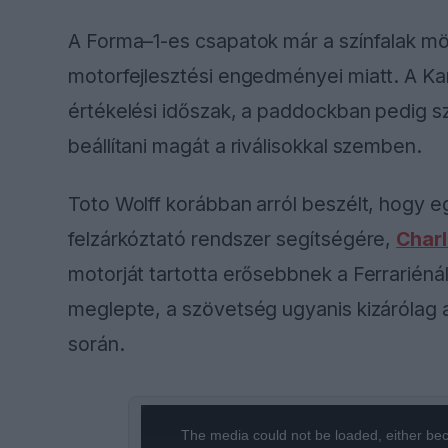
A Forma–1-es csapatok már a színfalak mögö
motorfejlesztési engedményei miatt. A Kana
értékelési időszak, a paddockban pedig s
beállítani magát a riválisokkal szemben.
Toto Wolff korábban arról beszélt, hogy 
felzárkóztató rendszer segítségére,
Charl
motorját tartotta erősebbnek a Ferrariénál.
meglepte, a szövetség ugyanis kizárólag 
során.
This
The media could not be loaded, either bec