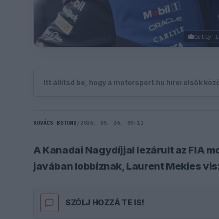
Getty I
Itt állítsd be, hogy a motorsport.hu hírei elsők kö
KOVÁCS BOTOND
/
2026. 05. 26. 09:11
A Kanadai Nagydíjjal lezárult az FIA m
javában lobbiznak, Laurent Mekies visz
SZÓLJ HOZZÁ TE IS!