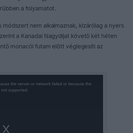
tek el egy olyan szintre, ahol már a
t a szakember.
általán nem tartja a mezőny legjobbjának, a
az élen.
gyon is jelentős. Mögöttük egy sűrűbb csoport
alamint az Audit sorolnám.”
azzal csak újabb taktikai csatározásokat
andó hátrányt a
Mercedes
motorjaival
tfőnök.
nt két százalék a lemaradásuk a Mercedeshez