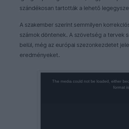
szakemberei, hiszen a semmiből indulva ér
mezőnnyel tudunk harcolni” – fogalmazot
Mekies a saját belsőégésű motorjukat egy
jelenlegi adatok alapján a Mercedest látja 
„Ez nyolc autót érint, így a különbség na
következik, ahová magunkat, a Ferrarit, v
„Pontos számokba nem mennék bele, mert 
indítanék el, egyértelműen látunk egy áll
szemben” – értékelte a helyzetet a csapa
A Red Bull saját mérései alapján több mi