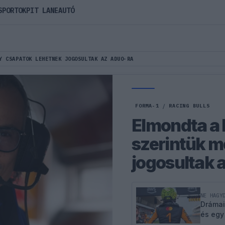
SPORTOK
PIT LANE
AUTÓ
Y CSAPATOK LEHETNEK JOGOSULTAK AZ ADUO-RA
FORMA-1
/
RACING BULLS
Elmondta a 
szerintük m
jogosultak
NE HAGY
Drámai
és egy