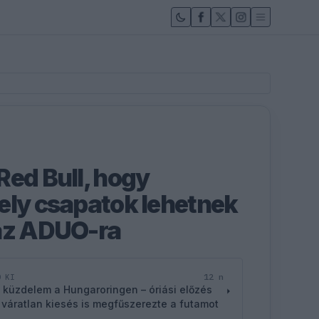
Red Bull, hogy
ely csapatok lehetnek
 az ADUO-ra
12 n
D KI
 küzdelem a Hungaroringen – óriási előzés
 váratlan kiesés is megfűszerezte a futamot