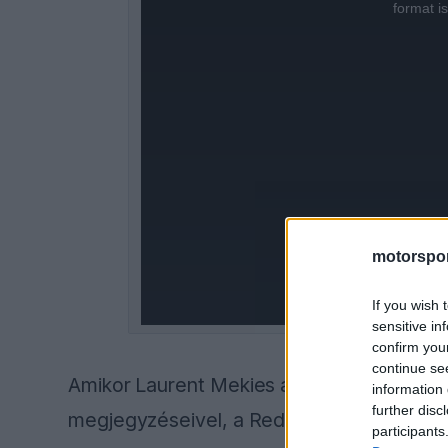
is
format i
a
modal
window.
motorspor
If you wish 
sensitive in
confirm you
continue se
Amikor Laurent Mekies a kanadai sajtótájé
information 
further disc
megjegyzéseivel, a Red Bull csapatfőnöke 
participants