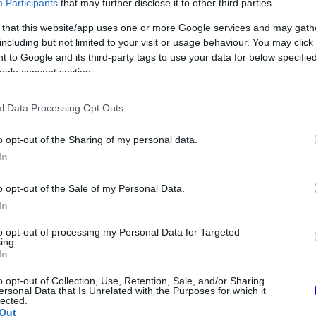
Participants
that may further disclose it to other third parties.
 that this website/app uses one or more Google services and may gath
including but not limited to your visit or usage behaviour. You may click 
 to Google and its third-party tags to use your data for below specifi
ogle consent section.
l Data Processing Opt Outs
o opt-out of the Sharing of my personal data.
In
FORMA-1
o opt-out of the Sale of my Personal Data.
Max Verstappen érzelmes
In
példával szemléltette a család
os döntést hozott
fontosságát
in az F1-ben
to opt-out of processing my Personal Data for Targeted
ing.
In
o opt-out of Collection, Use, Retention, Sale, and/or Sharing
ersonal Data that Is Unrelated with the Purposes for which it
lected.
Out