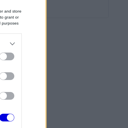
er and store
to grant or
ed purposes