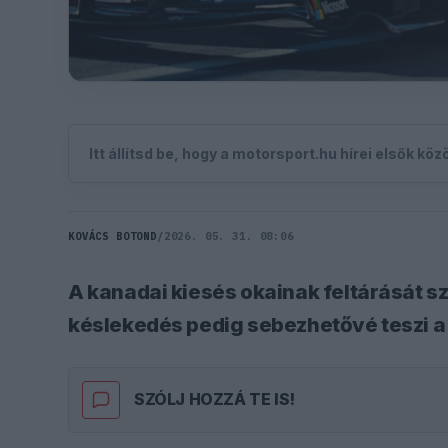
Itt állítsd be, hogy a motorsport.hu hírei elsők kö
KOVÁCS BOTOND
/
2026. 05. 31. 08:06
A kanadai kiesés okainak feltárását sz
késlekedés pedig sebezhetővé teszi a 
SZÓLJ HOZZÁ TE IS!