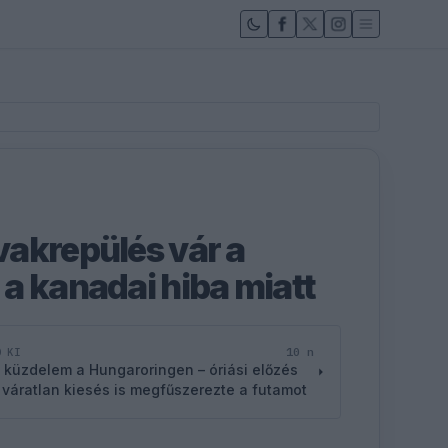
akrepülés vár a
a kanadai hiba miatt
10 n
D KI
 küzdelem a Hungaroringen – óriási előzés
 váratlan kiesés is megfűszerezte a futamot