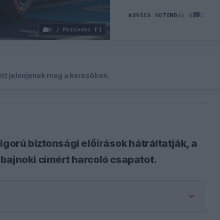
0
KOVÁCS BOTOND
66 N
X / Mercedes F1
zött jelenjenek meg a keresőben.
igorú biztonsági előírások hátráltatják, a
bajnoki címért harcoló csapatot.