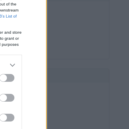
out of the
 downstream
B’s List of
er and store
to grant or
ed purposes
HIRDETÉS