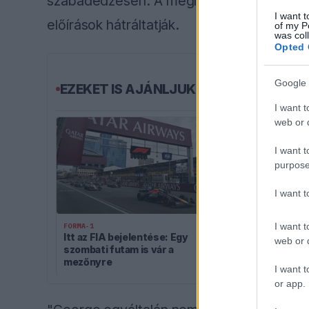
szabadedzésen. A meghibásodott kanadai a
I want t
előírások hátráltatják.
of my P
was col
Opted 
Google 
EZEKET IS AJÁNLJUK
I want t
web or d
I want t
purpose
I want 
I want t
FORMA-1
FORMA-1
Itt az FIA bejelentése: Egy
Titkos kísérl
web or d
szombati futam is vár a
Mercedesnél,
mezőnyre
a Ferrari nag
I want t
or app.