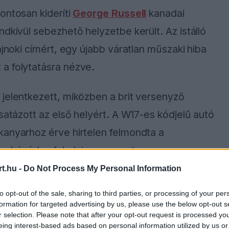
ontosan kideríti
George Russell
kanadai
dkívül sebezhető helyzetbe került. Az istálló
ajnoki címért, egy újabb váratlan műszaki hiba
a folytatásra nézve.
jelentkezett, miközben a brit versenyző
satázott az első helyért. A W17-es kódjelű autó
kanyarhoz érve hirtelen felmondta a
űre húzódva feladni a versenyt.
t.hu -
Do Not Process My Personal Information
to opt-out of the sale, sharing to third parties, or processing of your per
ause the server or network failed or because the
formation for targeted advertising by us, please use the below opt-out s
s not supported.
r selection. Please note that after your opt-out request is processed y
eing interest-based ads based on personal information utilized by us or