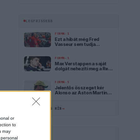
LEGFRISSEBB
FORMA-1
Ezt a hibát még Fred
Vasseur sem tudja
letagadni a Ferrarinál
FORMA-1
Max Verstappen a saját
dolgát nehezíti meg a Red
Bullnál
FORMA-1
Jelentős összeget kér
Alonso az Aston Martintól
a folytatásért
→
ÖSSZES FRISS HÍR
sonal or
ection to
ou may
HIRDETÉS
 personal