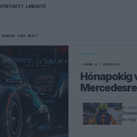
SPORTOK
PIT LANE
AUTÓ
 KANADAI HIBA MIATT
FORMA-1
/
MERCEDES
Hónapokig v
Mercedesre 
NE HAGY
Drámai
és egy