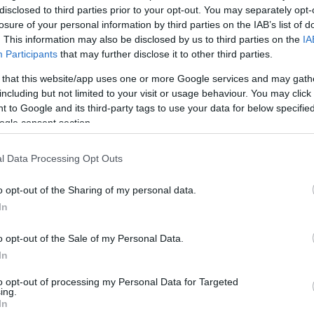
disclosed to third parties prior to your opt-out. You may separately opt-
losure of your personal information by third parties on the IAB’s list of
. This information may also be disclosed by us to third parties on the
IA
Participants
that may further disclose it to other third parties.
 that this website/app uses one or more Google services and may gath
including but not limited to your visit or usage behaviour. You may click 
 to Google and its third-party tags to use your data for below specifi
ogle consent section.
l Data Processing Opt Outs
o opt-out of the Sharing of my personal data.
In
o opt-out of the Sale of my Personal Data.
In
figyelmeztető jel a brackley-iek számára,
to opt-out of processing my Personal Data for Targeted
is akkumulátorgondokkal küzdött a
ing.
In