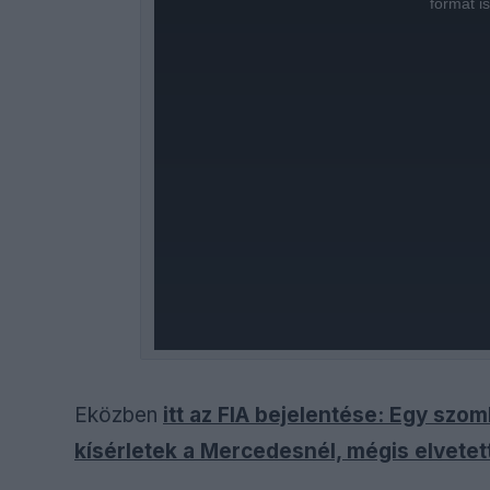
format i
Eközben
itt az FIA bejelentése: Egy szo
kísérletek a Mercedesnél, mégis elvetett