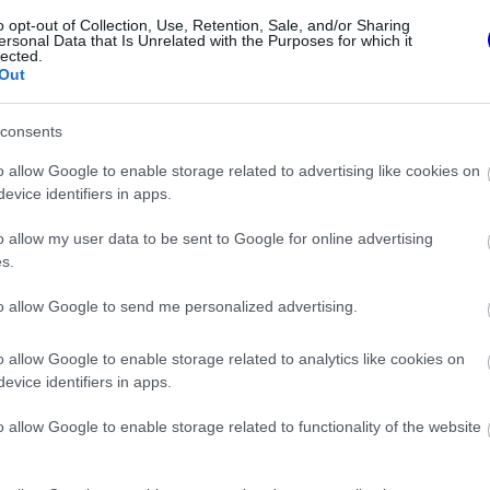
lkatrész vizsgálatát ráadásul szigorú
o opt-out of Collection, Use, Retention, Sale, and/or Sharing
ersonal Data that Is Unrelated with the Purposes for which it
lected.
Out
consents
o allow Google to enable storage related to advertising like cookies on
evice identifiers in apps.
o allow my user data to be sent to Google for online advertising
s.
to allow Google to send me personalized advertising.
o allow Google to enable storage related to analytics like cookies on
FORMA-1
etek a
Kikerekedett szemekkel
evice identifiers in apps.
 mégis elvetették
hallgatta Toto Wolff ajánlatát
y trükkjét
Antonelli
o allow Google to enable storage related to functionality of the website