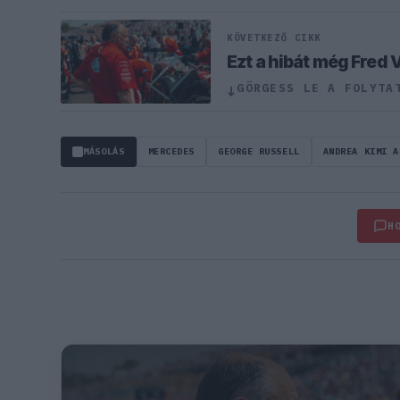
KÖVETKEZŐ CIKK
Ezt a hibát még Fred 
GÖRGESS LE A FOLYTA
↓
MÁSOLÁS
MERCEDES
GEORGE RUSSELL
ANDREA KIMI A
H