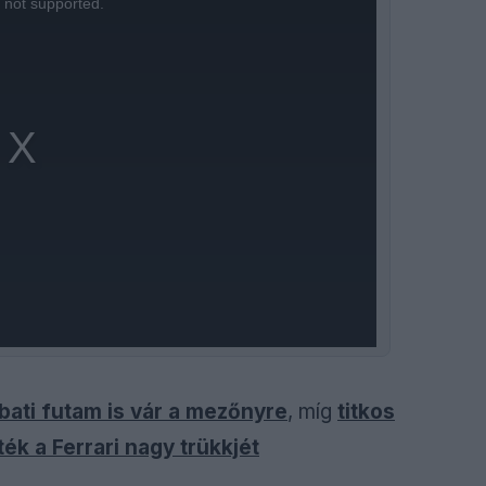
s not supported.
mbati futam is vár a mezőnyre
, míg
titkos
ék a Ferrari nagy trükkjét