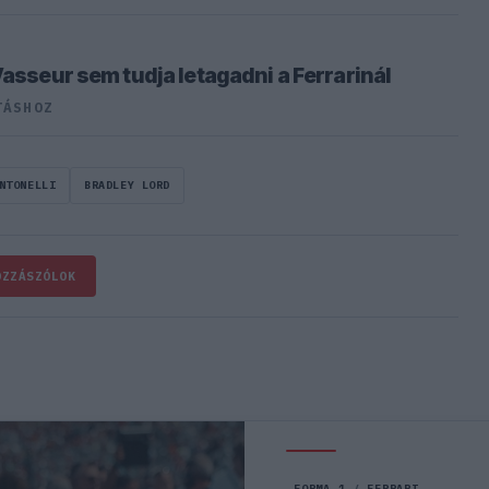
Vasseur sem tudja letagadni a Ferrarinál
TÁSHOZ
NTONELLI
BRADLEY LORD
OZZÁSZÓLOK
FORMA-1
FERRARI