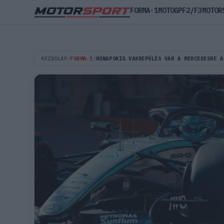
FORMA-1
MOTOGP
F2/F3
MOTOR
KEZDŐLAP
/
FORMA-1
/
HÓNAPOKIG VAKREPÜLÉS VÁR A MERCEDESRE A