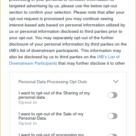
loading.
modal
targeted advertising by us, please use the below opt-out
section to confirm your selection. Please note that after your
window.
opt-out request is processed you may continue seeing
interest-based ads based on personal information utilized by
us or personal information disclosed to third parties prior to
your opt-out. You may separately opt-out of the further
disclosure of your personal information by third parties on the
„Jak továbbra is fontos szerepet tölt be harmadik
IAB’s list of downstream participants. This information may
versenyzőként, ez az FP1-es szereplés pedig
also be disclosed by us to third parties on the
IAB’s List of
Downstream Participants
that may further disclose it to other
újabb értékes lépés ebben a folyamatban. Az
third parties.
egész szezon során komolyan részt vett a
Please note that this website/app uses one or more Google
Personal Data Processing Opt Outs
szimulátoros programunkban, nemrég pedig
services and may gather and store information including but
not limited to your visit or usage behaviour. You may click to
I want to opt-out of the Sharing of my
eredményes napokat teljesített a Pirelli barcelonai
personal data.
grant or deny consent to Google and its third-party tags to
Opted In
gumitesztjén.”
use your data for below specified purposes in below Google
consent section.
I want to opt-out of the Sale of my
Personal Data.
EZEKET IS AJÁNLJUK
Opted In
I want to opt-out of processing my