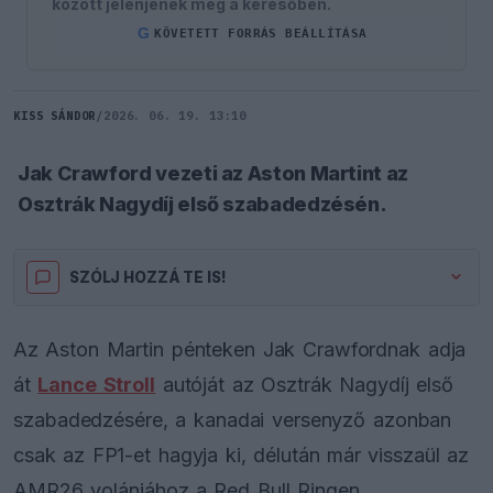
között jelenjenek meg a keresőben.
G
KÖVETETT FORRÁS BEÁLLÍTÁSA
KISS SÁNDOR
/
2026. 06. 19. 13:10
Jak Crawford vezeti az Aston Martint az
Osztrák Nagydíj első szabadedzésén.
SZÓLJ HOZZÁ TE IS!
Az Aston Martin pénteken Jak Crawfordnak adja
át
Lance Stroll
autóját az Osztrák Nagydíj első
szabadedzésére, a kanadai versenyző azonban
csak az FP1-et hagyja ki, délután már visszaül az
AMR26 volánjához a Red Bull Ringen.