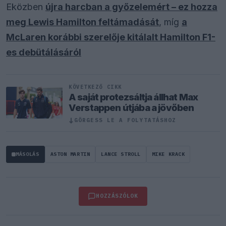
Eközben
újra harcban a győzelemért – ez hozza
meg Lewis Hamilton feltámadását
, míg
a
McLaren korábbi szerelője kitálalt Hamilton F1-
es debütálásáról
KÖVETKEZŐ CIKK
A saját protezsáltja állhat Max
Verstappen útjába a jövőben
↓
GÖRGESS LE A FOLYTATÁSHOZ
MÁSOLÁS
ASTON MARTIN
LANCE STROLL
MIKE KRACK
HOZZÁSZÓLOK