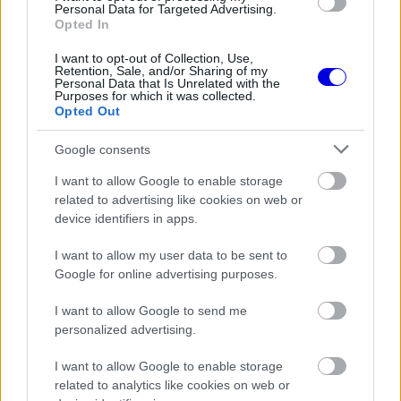
Personal Data for Targeted Advertising.
FORMA-1
Opted In
Újra harcban a győzelemért – ez
hozza meg Lewis Hamilton
feltámadását
I want to opt-out of Collection, Use,
Retention, Sale, and/or Sharing of my
Personal Data that Is Unrelated with the
Purposes for which it was collected.
Opted Out
FORMA-1
A McLaren korábbi szerelője
Google consents
kitálalt Hamilton F1-es
debütálásáról
I want to allow Google to enable storage
related to advertising like cookies on web or
device identifiers in apps.
FORMA-1
Kockázatos ötlettel villant a
I want to allow my user data to be sent to
Ferrari, hamarosan mindenki ezt
Google for online advertising purposes.
másolhatja
I want to allow Google to send me
personalized advertising.
„Ausztria újabb lehetőséget ad arra, hogy
I want to allow Google to enable storage
versenyhétvégés környezetben is felmérjük a
related to analytics like cookies on web or