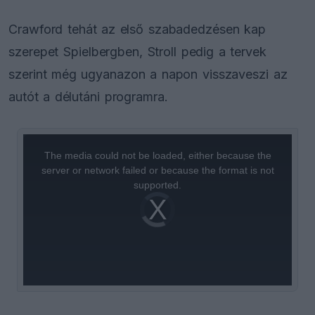
Crawford tehát az első szabadedzésen kap
szerepet Spielbergben, Stroll pedig a tervek
szerint még ugyanazon a napon visszaveszi az
autót a délutáni programra.
This
is
a
The media could not be loaded, either because the
modal
window.
server or network failed or because the format is not
supported.
Video
Player
is
loading.