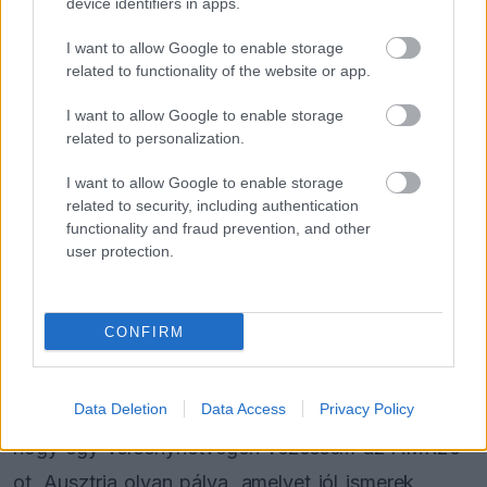
device identifiers in apps.
fejlődését, miközben értékes adatokat gyűjtünk a
csapatnak” – mondta az
Aston Martin
pályaszéli
I want to allow Google to enable storage
related to functionality of the website or app.
működéséért felelős vezetője.
I want to allow Google to enable storage
related to personalization.
Crawford számára a helyszín sem ismeretlen, ezt
ő maga is külön kiemelte. Az amerikai úgy
I want to allow Google to enable storage
related to security, including authentication
készülhet az első pénteki edzésre, hogy az idény
functionality and fraud prevention, and other
nagy részét szimulátoros munkával töltötte,
user protection.
emellett Barcelonában a Pirelli tesztjén is autóba
ülhetett, így most ezek tapasztalatait szeretné
CONFIRM
átültetni az éles körülmények közé.
Data Deletion
Data Access
Privacy Policy
„Nagyszerű, hogy újra lehetőséget kapok arra,
hogy egy versenyhétvégén vezessem az AMR26-
ot. Ausztria olyan pálya, amelyet jól ismerek,