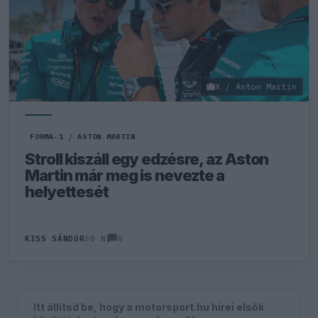
X / Aston Martin
FORMA-1
/
ASTON MARTIN
Stroll kiszáll egy edzésre, az Aston
Martin már meg is nevezte a
helyettesét
0
KISS SÁNDOR
50 N
Itt állítsd be, hogy a motorsport.hu hírei elsők