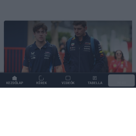
KEZDŐLAP
HÍREK
VIDEÓK
TABELLA
MENÜ
FORMA-1
/
MCLAREN
A saját protezsáltja állhat Max
Verstappen útjába a jövőben
Max Verstappen különleges tehetséget támogat, aki
akár a rivális McLarennél is kiköthet a jövőben.