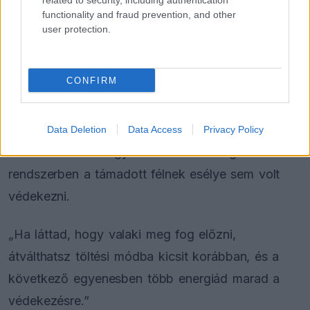
related to security, including authentication
és csak nézünk, hogyan történhetett.”
functionality and fraud prevention, and other
user protection.
Montoya ezt teljesen másként látja.
CONFIRM
„Én szeretem” – reagált azonnal. „Számomra a
DRS egy igazi baromság volt.”
Data Deletion
Data Access
Privacy Policy
A hétszeres futamgyőztes szerint a régi
rendszerben a támadott félnek esélye sem volt
védekezni.
„Ha láttad, hogy valaki meg fog előzni,
átválthatsz töltési módba kicsit korábban, és a
következő egyenesben több energiád marad a
védekezésre.”