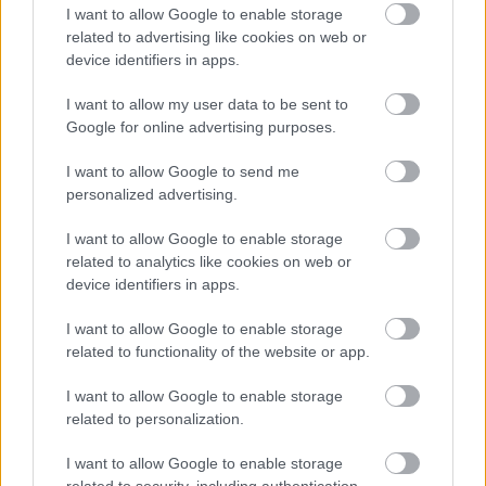
I want to allow Google to enable storage
Hill elismerte, hogy nézőként nehéz követni, mikor
related to advertising like cookies on web or
melyik versenyző használja a plusz energiát.
device identifiers in apps.
I want to allow my user data to be sent to
„A 2026-os szabályok számomra kissé
Google for online advertising purposes.
zavarosak, mert nem mindig tudni, mikor vetik be
I want to allow Google to send me
a boostot és hasonló dolgokat” – mondta az
personalized advertising.
1996-os világbajnok.
I want to allow Google to enable storage
related to analytics like cookies on web or
Szerinte a megszokott forgatókönyv felborult.
device identifiers in apps.
I want to allow Google to enable storage
„Hirtelen lát egy előzést az ember. Korábban
related to functionality of the website or app.
ahhoz szoktunk, hogy valaki fokozatosan
I want to allow Google to enable storage
felzárkózik, benéz, majd megelőzi a másikat és
related to personalization.
ellép. Most megtörténik az előzés, a pilóta
I want to allow Google to enable storage
elszakad, majd pár pillanattal később visszaelőzik,