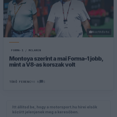
Northfoto
FORMA-1
/
MCLAREN
Montoya szerint a mai Forma–1 jobb,
mint a V8-as korszak volt
5
TÖRŐ FERENC
90 N
Itt állítsd be, hogy a motorsport.hu hírei elsők
között jelenjenek meg a keresőben.