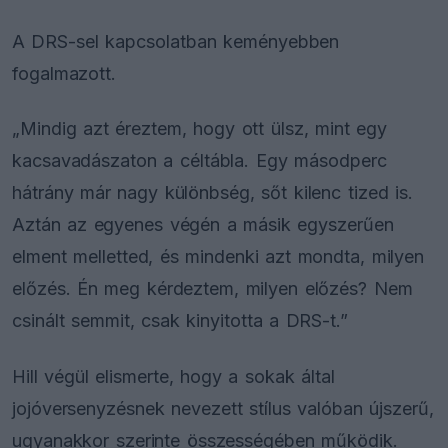
A DRS-sel kapcsolatban keményebben
fogalmazott.
„Mindig azt éreztem, hogy ott ülsz, mint egy
kacsavadászaton a céltábla. Egy másodperc
hátrány már nagy különbség, sőt kilenc tized is.
Aztán az egyenes végén a másik egyszerűen
elment melletted, és mindenki azt mondta, milyen
előzés. Én meg kérdeztem, milyen előzés? Nem
csinált semmit, csak kinyitotta a DRS-t.”
Hill végül elismerte, hogy a sokak által
jojóversenyzésnek nevezett stílus valóban újszerű,
ugyanakkor szerinte összességében működik.