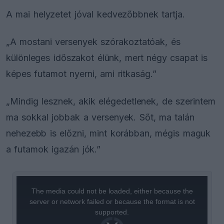
A mai helyzetet jóval kedvezőbbnek tartja.
„A mostani versenyek szórakoztatóak, és
különleges időszakot élünk, mert négy csapat is
képes futamot nyerni, ami ritkaság.”
„Mindig lesznek, akik elégedetlenek, de szerintem
ma sokkal jobbak a versenyek. Sőt, ma talán
nehezebb is előzni, mint korábban, mégis maguk
a futamok igazán jók.”
This
is
a
The media could not be loaded, either because the
modal
window.
server or network failed or because the format is not
supported.
Video