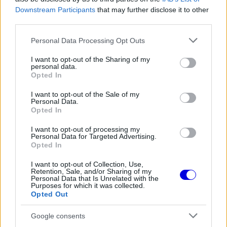
Downstream Participants
that may further disclose it to other
third parties.
Please note that this website/app uses one or more Google
Personal Data Processing Opt Outs
services and may gather and store information including but
not limited to your visit or usage behaviour. You may click to
I want to opt-out of the Sharing of my
personal data.
grant or deny consent to Google and its third-party tags to
Opted In
use your data for below specified purposes in below Google
consent section.
I want to opt-out of the Sale of my
Personal Data.
Opted In
I want to opt-out of processing my
Personal Data for Targeted Advertising.
Opted In
I want to opt-out of Collection, Use,
Retention, Sale, and/or Sharing of my
Personal Data that Is Unrelated with the
Purposes for which it was collected.
Opted Out
Google consents