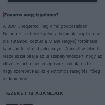
Zavaros vagy izgalmas?
A BBC Chequered Flag című podcastjében
Damon Hilllel beszélgetve a kolumbiai expilóta az
idei futamok, köztük a Miami Nagydíj történései
kapcsán fejtette ki véleményét. A mezőny jelentős
része azzal bírálja az új szabályrendszert, hogy az
előzések néha mesterségesnek hatnak, és túl
nagy szerepet kap az elektromos rásegítés, főleg
az időmérőn.
EZEKET IS AJÁNLJUK