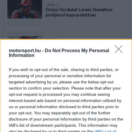
FORMA-1
Óriási fordulat Lewis Hamilton
jövőjével kapcsolatban
FORMA-1
A McLaren korábbi szerelője
kitálalt Hamilton F1-es
motorsport.hu -
Do Not Process My Personal
debütálásáról
Information
If you wish to opt-out of the sale, sharing to third parties, or
processing of your personal or sensitive information for
FORMA-1
Újra harcban a győzelemért – ez
targeted advertising by us, please use the below opt-out
hozza meg Lewis Hamilton
section to confirm your selection. Please note that after your
feltámadását
opt-out request is processed you may continue seeing
interest-based ads based on personal information utilized by
us or personal information disclosed to third parties prior to
your opt-out. You may separately opt-out of the further
disclosure of your personal information by third parties on the
IAB’s list of downstream participants. This information may
also be disclosed by us to third parties on the
IAB’s List of