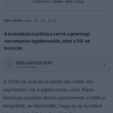
G
KÖVETETT FORRÁS BEÁLLÍTÁSA
TÖRŐ FERENC
/
2026. 05. 10. 18:18
A kolumbiai expilóta szerint a jelenlegi
versenyzés izgalmasabb, mint a V8-as
korszak.
SZÓLJ HOZZÁ TE IS!
5 hozzászólás.
A 2026-os szabályok körüli vita hetek óta
napirenden van a paddockban, Juan Pablo
Montoya azonban élesen szembement a kritikus
hangokkal, és kijelentette, hogy az új technikai