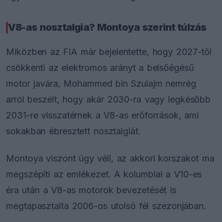
V8-as nosztalgia? Montoya szerint túlzás
Miközben az FIA már bejelentette, hogy 2027-től
csökkenti az elektromos arányt a belsőégésű
motor javára, Mohammed bin Szulajm nemrég
arról beszélt, hogy akár 2030-ra vagy legkésőbb
2031-re visszatérnek a V8-as erőforrások, ami
sokakban ébresztett nosztalgiát.
Montoya viszont úgy véli, az akkori korszakot ma
megszépíti az emlékezet. A kolumbiai a V10-es
éra után a V8-as motorok bevezetését is
megtapasztalta 2006-os utolsó fél szezonjában.