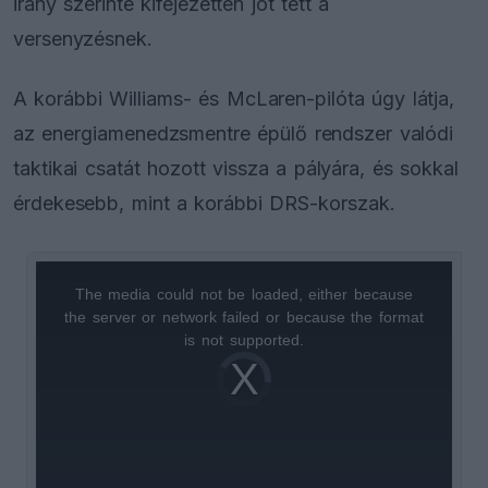
irány szerinte kifejezetten jót tett a
versenyzésnek.
A korábbi Williams- és McLaren-pilóta úgy látja,
az energiamenedzsmentre épülő rendszer valódi
taktikai csatát hozott vissza a pályára, és sokkal
érdekesebb, mint a korábbi DRS-korszak.
The media could not be loaded, either because
This
the server or network failed or because the format
is
is not supported.
Video
a
Player
is
loading.
modal
window.