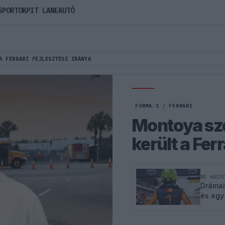
SPORTOK
PIT LANE
AUTÓ
A FERRARI FEJLESZTÉSI IRÁNYA
FORMA-1
/
FERRARI
Montoya sze
került a Ferr
NE HAGY
Drámai
és egy