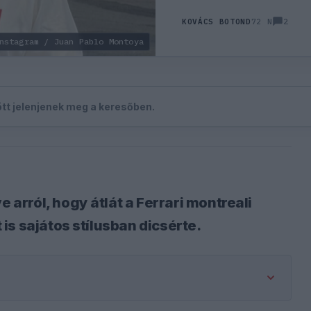
2
KOVÁCS BOTOND
72 N
nstagram / Juan Pablo Montoya
zött jelenjenek meg a keresőben.
rról, hogy átlát a Ferrari montreali
s sajátos stílusban dicsérte.