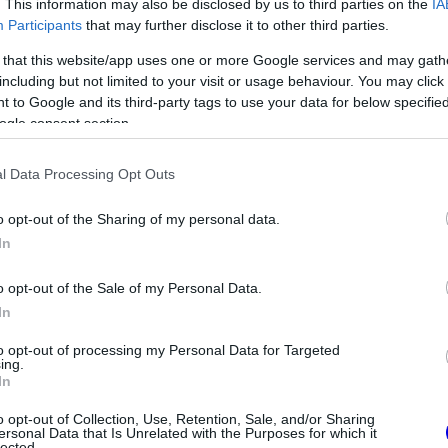
. This information may also be disclosed by us to third parties on the
IA
Participants
that may further disclose it to other third parties.
 that this website/app uses one or more Google services and may gath
including but not limited to your visit or usage behaviour. You may click 
 to Google and its third-party tags to use your data for below specifi
ogle consent section.
l Data Processing Opt Outs
FORMA-1
o opt-out of the Sharing of my personal data.
isznek az
Súlyos figyelmeztetést kapott a
In
eljesen új motorral
Ferrari Lewis Hamilton miatt
lland Nagydíjra az
nal
o opt-out of the Sale of my Personal Data.
In
to opt-out of processing my Personal Data for Targeted
ing.
In
o opt-out of Collection, Use, Retention, Sale, and/or Sharing
ersonal Data that Is Unrelated with the Purposes for which it
lected.