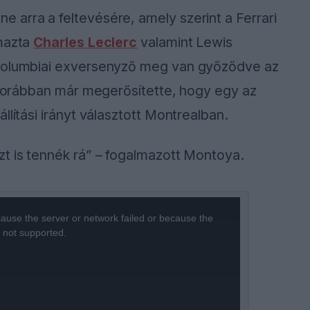
 arra a feltevésére, amely szerint a Ferrari
lmazta
Charles Leclerc
valamint Lewis
 kolumbiai exversenyző meg van győződve az
k korábban már megerősítette, hogy egy az
llítási irányt választott Montrealban.
zt is tennék rá” – fogalmazott Montoya.
ause the server or network failed or because the
s not supported.