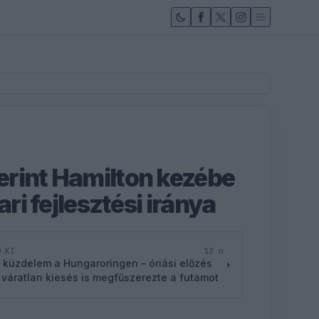
rint Hamilton kezébe
ari fejlesztési iránya
12 n
D KI
 küzdelem a Hungaroringen – óriási előzés
 váratlan kiesés is megfűszerezte a futamot