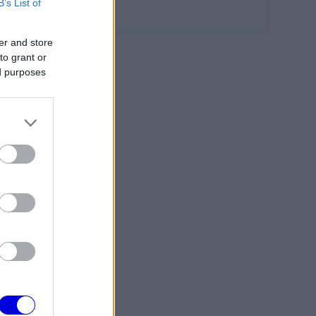
B’s List of
er and store
to grant or
ed purposes