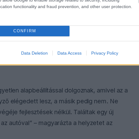
cation functionality and fraud prevention, and other user protection.
CONFIRM
Data Deletion
Data Access
Privacy Policy
yetlen alapbeállítással dolgoznak, amivel az a
yző elégedett lesz, a másik pedig nem. Ne
tvégéje fejlesztések nélkül. Találtak egy új
az autóval” – magyarázta a helyzetet az