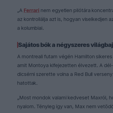
„A
Ferrari
nem egyetlen pilótára koncentrá
az kontrollálja azt is, hogyan viselkedjen
a kolumbiai.
Sajátos bók a négyszeres világb
A montreali futam végén Hamilton sikere
amit Montoya kifejezetten élvezett. A dél-
dicsérni szerette volna a Red Bull versenyz
hatottak.
„Most mondok valami kedveset Maxról, h
nyalom. Tényleg így van, Max nem vetődö