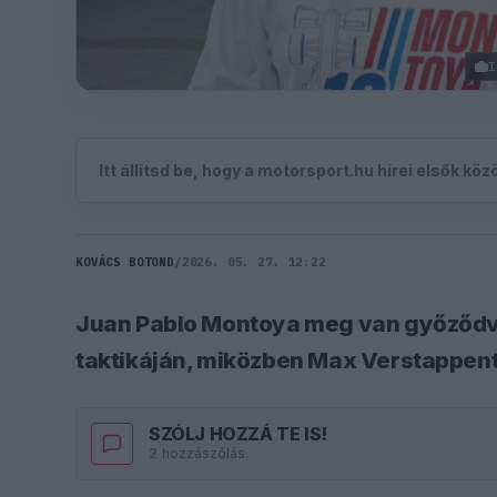
I
Itt állítsd be, hogy a motorsport.hu hírei elsők kö
KOVÁCS BOTOND
/
2026. 05. 27. 12:22
Juan Pablo Montoya meg van győződve a
taktikáján, miközben Max Verstappent i
SZÓLJ HOZZÁ TE IS!
2 hozzászólás.