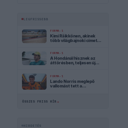
LEGFRISSEBB
FORMA-1
Kimi Räikkönen, akinek
több világbajnoki címet
kellett volna nyernie a
McLarennel
FORMA-1
A Hondánál hisznek az
áttörésben, teljesen új
motorral érkeznek a
Holland Nagydíjra az
Aston Martinnal
FORMA-1
Lando Norris meglepő
vallomást tett a
gyermekkori
szenvedélyéről
→
ÖSSZES FRISS HÍR
HIRDETÉS