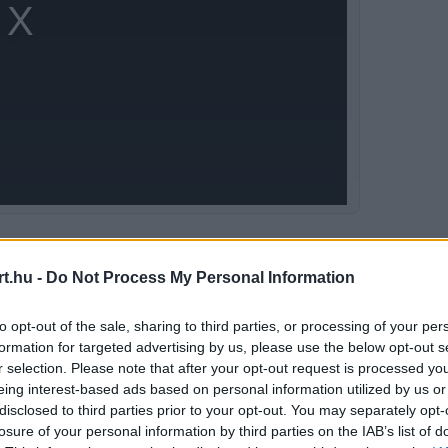
 másfél évben rendre Leclerc érezte jobban
t.hu -
Do Not Process My Personal Information
t a kocka. Úgy véli, a brit pilóta végre ki
to opt-out of the sale, sharing to third parties, or processing of your per
iközben csapattársa láthatóan küszködött a
formation for targeted advertising by us, please use the below opt-out s
r selection. Please note that after your opt-out request is processed y
eing interest-based ads based on personal information utilized by us or
disclosed to third parties prior to your opt-out. You may separately opt-
losure of your personal information by third parties on the IAB’s list of