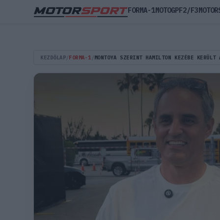
FORMA-1
MOTOGP
F2/F3
MOTOR
KEZDŐLAP
/
FORMA-1
/
MONTOYA SZERINT HAMILTON KEZÉBE KERÜLT 