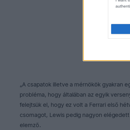
authenti
„A csapatok illetve a mérnökök gyakran eg
probléma, hogy általában az egyik versen
felejtsük el, hogy ez volt a Ferrari első hé
csomagot, Lewis pedig nagyon elégedett 
elemző.