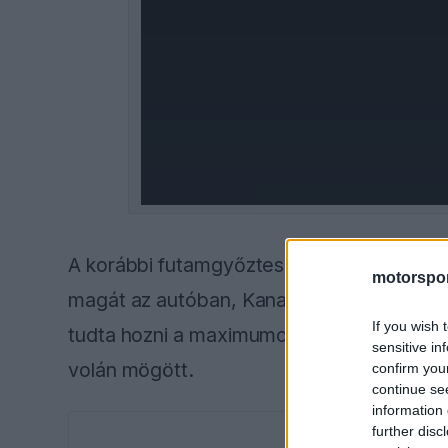
A korábbi futamgyőztes szerint az elmúlt
motorspor
magát az autóban, Kanadában azonban fordul
If you wish 
tudta hozni a maximumot a technikából, m
sensitive in
volán mögött.
confirm you
continue se
information 
further disc