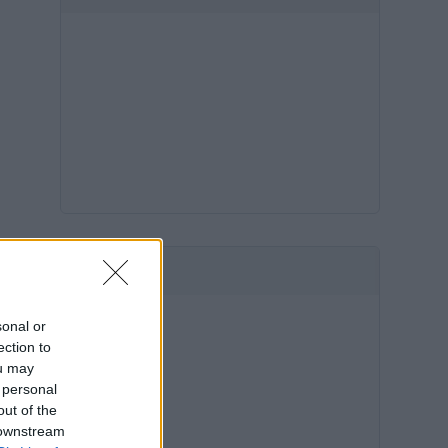
HIRDETÉS
sonal or
ection to
ou may
 personal
out of the
 downstream