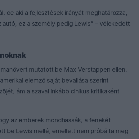
l, de aki a fejlesztések irányát meghatározza,
 az autó, ez a személy pedig Lewis” – vélekedett
ajnoknak
s manővert mutatott be Max Verstappen ellen,
amerikai elemző saját bevallása szerint
őjét, ám a szavai inkább cinikus kritikaként
ogy az emberek mondhassák, a fenekét
tt be Lewis mellé, emellett nem próbálta meg