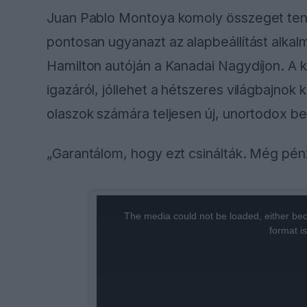
Juan Pablo Montoya komoly összeget tenne
pontosan ugyanazt az alapbeállítást alka
Hamilton autóján a Kanadai Nagydíjon. A
igazáról, jóllehet a hétszeres világbajno
olaszok számára teljesen új, unortodox beá
„Garantálom, hogy ezt csinálták. Még pén
This
The media could not be loaded, either bec
is
format i
a
modal
window.