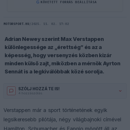
G
KÖVETETT FORRÁS BEÁLLÍTÁSA
MOTORSPORT.HU
/
2025. 11. 02. 17:02
Adrian Newey szerint Max Verstappen
különlegessége az „érettség” és az a
képesség, hogy versenyzés közben kizár
minden külső zajt, miközben a mérnök Ayrton
Sennát is a legkiválóbbak közé sorolja.
SZÓLJ HOZZÁ TE IS!
4 hozzászólás.
Verstappen már a sport történetének egyik
legsikeresebb pilótája, négy világbajnoki címével
Hamilton, Schumacher és Fangio mögött áll az