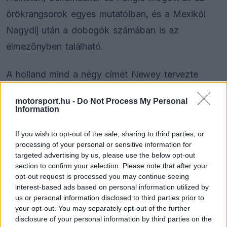
örökrangsorok egyes mutatóiban, és a Mexikói
Nagydíj után a dobogók számában is az
élmezőnyben található.
A holland mind a négy címét Newey tervezte
autókkal nyerte, köztük a 2021-es, vitatott Abu-
motorsport.hu -
Do Not Process My Personal
Dzabi Nagydíjon megszerzett elsőt, majd a 2022-
Information
es és 2023-as domináns idényeket, valamint a
If you wish to opt-out of the sale, sharing to third parties, or
2024-es, a McLaren hajráját visszaverő szezont.
processing of your personal or sensitive information for
targeted advertising by us, please use the below opt-out
section to confirm your selection. Please note that after your
opt-out request is processed you may continue seeing
The media could not be loaded, either because
This
interest-based ads based on personal information utilized by
the server or network failed or because the format
us or personal information disclosed to third parties prior to
is
is not supported.
your opt-out. You may separately opt-out of the further
Video
a
disclosure of your personal information by third parties on the
Player
is