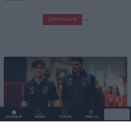
HOZZÁSZÓLOK
(4)
KEZDŐLAP
HÍREK
VIDEÓK
TABELLA
MENÜ