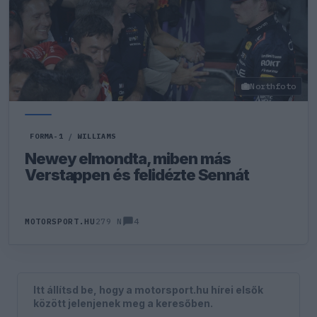
Northfoto
FORMA-1
/
WILLIAMS
Newey elmondta, miben más
Verstappen és felidézte Sennát
4
MOTORSPORT.HU
279 N
Itt állítsd be, hogy a motorsport.hu hírei elsők
között jelenjenek meg a keresőben.