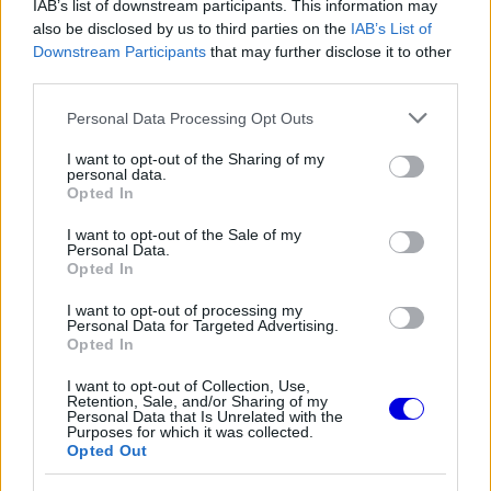
IAB’s list of downstream participants. This information may
loading.
modal
also be disclosed by us to third parties on the
IAB’s List of
window.
Downstream Participants
that may further disclose it to other
third parties.
Please note that this website/app uses one or more Google
Personal Data Processing Opt Outs
services and may gather and store information including but
not limited to your visit or usage behaviour. You may click to
I want to opt-out of the Sharing of my
Newey így írta le, mi emeli ki Verstappent: „Max
personal data.
grant or deny consent to Google and its third-party tags to
Opted In
most szerintem abszolút kiemelkedő. Nem volt
use your data for below specified purposes in below Google
consent section.
számára a legkönnyebb a neveltetése, azt hiszem,
I want to opt-out of the Sale of my
Personal Data.
ez nem titok, de az érettsége lenyűgöző.”
Opted In
I want to opt-out of processing my
Personal Data for Targeted Advertising.
EZEKET IS AJÁNLJUK
Opted In
I want to opt-out of Collection, Use,
FORMA-1
Retention, Sale, and/or Sharing of my
A McLaren korábbi szerelője
Personal Data that Is Unrelated with the
Purposes for which it was collected.
kitálalt Hamilton F1-es
Opted Out
debütálásáról