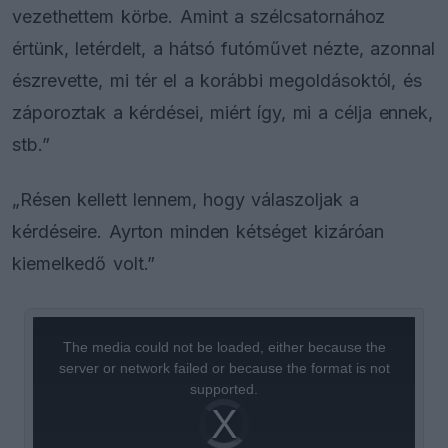
vezethettem körbe. Amint a szélcsatornához
értünk, letérdelt, a hátsó futóművet nézte, azonnal
észrevette, mi tér el a korábbi megoldásoktól, és
záporoztak a kérdései, miért így, mi a célja ennek,
stb.”
„Résen kellett lennem, hogy válaszoljak a
kérdéseire. Ayrton minden kétséget kizáróan
kiemelkedő volt.”
This
is
a
The media could not be loaded, either because the
modal
window.
server or network failed or because the format is not
supported.
Video
Player
is
loading.