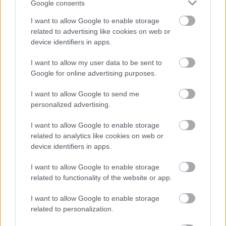
Google consents
I want to allow Google to enable storage
FORMA-1
Kimi Räikkönen, akinek több
related to advertising like cookies on web or
világbajnoki címet kellett volna
device identifiers in apps.
nyernie a McLarennel
I want to allow my user data to be sent to
Google for online advertising purposes.
FORMA-1
Kellemetlen meglepetés érte a
I want to allow Google to send me
nyári szünetben a Forma–1-es
personalized advertising.
pilótát
I want to allow Google to enable storage
related to analytics like cookies on web or
device identifiers in apps.
„A nyomáskezelésre, a nyomás elnyelésére képes,
mintha bármi is történik az életében, amint felveszi
I want to allow Google to enable storage
related to functionality of the website or app.
a sisakot és beül az autóba, minden zaj kikapcsol,
és egyszerűen csak versenyez. Ez
I want to allow Google to enable storage
related to personalization.
sportemberként óriási dolog, azt gondolom.”