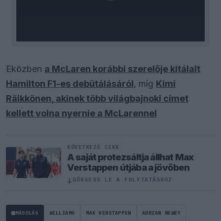
Eközben
a McLaren korábbi szerelője kitálalt
Hamilton F1-es debütálásáról
, míg
Kimi
Räikkönen, akinek több világbajnoki címet
kellett volna nyernie a McLarennel
KÖVETKEZŐ CIKK
A saját protezsáltja állhat Max
Verstappen útjába a jövőben
↓
GÖRGESS LE A FOLYTATÁSHOZ
MÁSOLÁS
WILLIAMS
MAX VERSTAPPEN
ADRIAN NEWEY