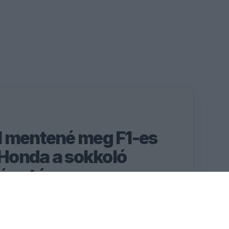
l mentené meg F1-es
 Honda a sokkoló
és után
tményhiány sújtotta az
szerint a nehezén már túl