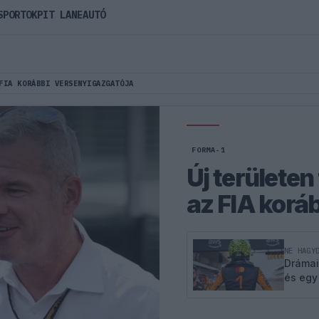
SPORTOK
PIT LANE
AUTÓ
FIA KORÁBBI VERSENYIGAZGATÓJA
FORMA-1
Új területen
az FIA korá
NE HAGY
Drámai
és egy