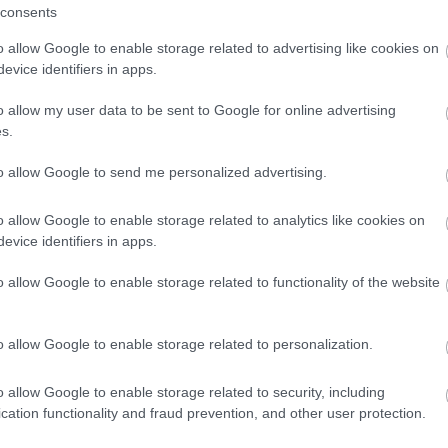
consents
o allow Google to enable storage related to advertising like cookies on
evice identifiers in apps.
o allow my user data to be sent to Google for online advertising
s.
to allow Google to send me personalized advertising.
o allow Google to enable storage related to analytics like cookies on
FORMA-1
angulat vár
Sergio Perez válthatja Carlos
evice identifiers in apps.
Monzában, nem
Sainzot a Williamsnél
 szurkol
o allow Google to enable storage related to functionality of the website
o allow Google to enable storage related to personalization.
erős, hiszen a múlt év végén hagyta ott a
o allow Google to enable storage related to security, including
ben részben a Mohammed bin Szulajm elnökkel
cation functionality and fraud prevention, and other user protection.