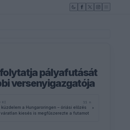
 folytatja pályafutását
bbi versenyigazgatója
11 n
D KI
 küzdelem a Hungaroringen – óriási előzés
 váratlan kiesés is megfűszerezte a futamot