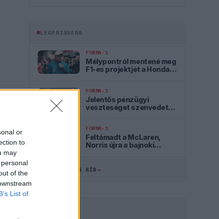
LEGFRISSEBB
FORMA-1
Mélypontról mentené meg
F1-es projektjét a Honda a
sokkoló szezonkezdés
után
FORMA-1
Jelentős pénzügyi
veszteséget szenvedett
el a Forma–1 a törölt
futamok miatt
FORMA-1
sonal or
Feltámadt a McLaren,
ection to
Norris újra a bajnoki
ou may
címért küzd
 personal
→
ÖSSZES FRISS HÍR
out of the
 downstream
B’s List of
HIRDETÉS