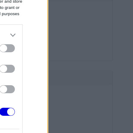
er and store
to grant or
ed purposes
HIRDETÉS