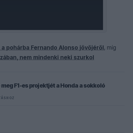
t a pohárba Fernando Alonso jövőjéről
, míg
nzában, nem mindenki neki szurkol
meg F1-es projektjét a Honda a sokkoló
TÁSHOZ