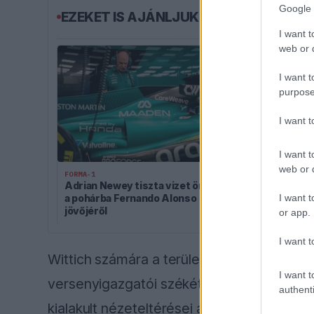
Google 
EZEKET IS AJÁNLJUK
I want t
web or d
I want t
purpose
I want 
I want t
FORMA-1
Különleges h
web or d
FORMA-1
Antonellire 
Adrian Newey tiszta vizet öntött
mindenki neki
I want t
a pohárba Fernando Alonso
jövőjéről
or app.
I want t
Wittich számára a terület kifejezetten ism
I want t
versenyigazgatói székét, aminek hátteré
authenti
kialakult nézeteltérései álltak.