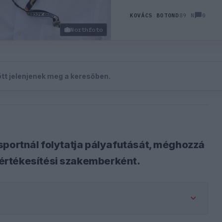
0
KOVÁCS BOTOND
89 N
Northfoto
zött jelenjenek meg a keresőben.
sportnál folytatja pályafutását, méghozzá
értékesítési szakemberként.