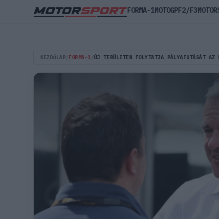
FORMA-1
MOTOGP
F2/F3
MOTOR
KEZDŐLAP
/
FORMA-1
/
ÚJ TERÜLETEN FOLYTATJA PÁLYAFUTÁSÁT AZ 