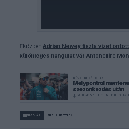
Eközben
Adrian Newey tiszta vizet öntöt
különleges hangulat vár Antonellire Mo
KÖVETKEZŐ CIKK
Mélypontról mentené 
szezonkezdés után
GÖRGESS LE A FOLYTA
↓
MÁSOLÁS
NIELS WITTICH