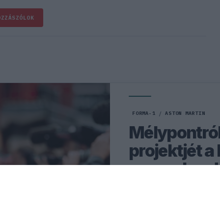
OZZÁSZÓLOK
FORMA-1
/
ASTON MARTIN
Mélypontró
projektjét a
szezonkezd
Súlyos vibrációk és teljesí
Aston Martint, ám a Honda 
vannak.