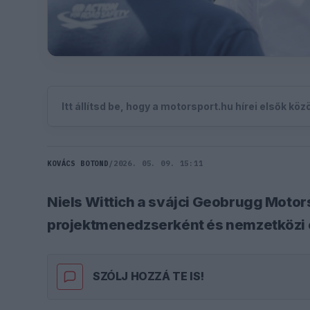
Itt állítsd be, hogy a motorsport.hu hírei elsők kö
KOVÁCS BOTOND
/
2026. 05. 09. 15:11
Niels Wittich a svájci Geobrugg Motor
projektmenedzserként és nemzetközi 
SZÓLJ HOZZÁ TE IS!