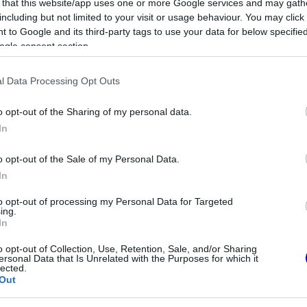
 that this website/app uses one or more Google services and may gath
including but not limited to your visit or usage behaviour. You may click 
 to Google and its third-party tags to use your data for below specifi
ogle consent section.
l Data Processing Opt Outs
o opt-out of the Sharing of my personal data.
In
o opt-out of the Sale of my Personal Data.
In
to opt-out of processing my Personal Data for Targeted
 a modern védőkerítések tervezését és
ing.
In
t nyújt a létesítményeknek a hivatalos FIA-
o opt-out of Collection, Use, Retention, Sale, and/or Sharing
yamat során.
ersonal Data that Is Unrelated with the Purposes for which it
lected.
Out