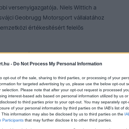
bbi versenyigazgatója. Niels Wittich a
svájci Geobrugg Motorsport vállalatához
emzetközi értékesítésért felelős
t be a globális motorsportban, ugyanis
eket a kritikus biztonsági kérdésekben.
t.hu -
Do Not Process My Personal Information
to opt-out of the sale, sharing to third parties, or processing of your per
formation for targeted advertising by us, please use the below opt-out s
r selection. Please note that after your opt-out request is processed y
ause the server or network failed or because the
eing interest-based ads based on personal information utilized by us or
s not supported.
disclosed to third parties prior to your opt-out. You may separately opt-
losure of your personal information by third parties on the IAB’s list of
. This information may also be disclosed by us to third parties on the
IA
Participants
that may further disclose it to other third parties.