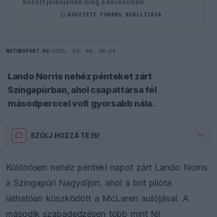
között jelenjenek meg a keresőben.
G
KÖVETETT FORRÁS BEÁLLÍTÁSA
MOTORSPORT.HU
/
2025. 10. 04. 09:24
Lando Norris nehéz pénteket zárt
Szingapúrban, ahol csapattársa fél
másodperccel volt gyorsabb nála.
SZÓLJ HOZZÁ TE IS!
Különösen nehéz pénteki napot zárt Lando Norris
a Szingapúri Nagydíjon, ahol a brit pilóta
láthatóan küszködött a McLaren autójával. A
második szabadedzésen több mint fél