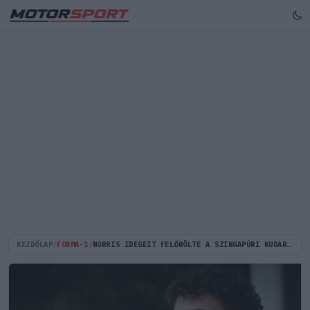
KEZDŐLAP
/
FORMA-1
/
NORRIS IDEGEIT FELŐRÖLTE A SZINGAPÚRI KUDARC – MI ÁLL A MCLAREN PILÓTÁJÁNAK FRUSZTRÁCIÓJA MÖGÖTT?