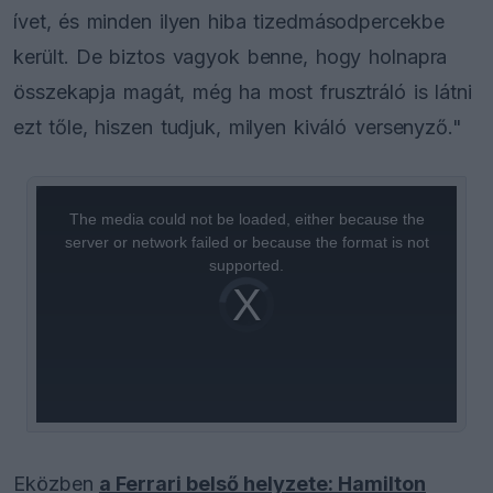
ívet, és minden ilyen hiba tizedmásodpercekbe
került. De biztos vagyok benne, hogy holnapra
összekapja magát, még ha most frusztráló is látni
ezt tőle, hiszen tudjuk, milyen kiváló versenyző."
This
is
a
The media could not be loaded, either because the
modal
window.
server or network failed or because the format is not
supported.
Video
Player
is
loading.
Eközben
a Ferrari belső helyzete: Hamilton