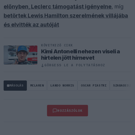
előnyben, Leclerc támogatást igényelne
, míg
betörtek Lewis Hamilton szerelmének villájába
és elvitték az autóját
KÖVETKEZŐ CIKK
Kimi Antonelli nehezen viseli a
hirtelen jött hírnevet
↓
GÖRGESS LE A FOLYTATÁSHOZ
MÁSOLÁS
MCLAREN
LANDO NORRIS
OSCAR PIASTRI
SZABADEDZÉS
HOZZÁSZÓLOK