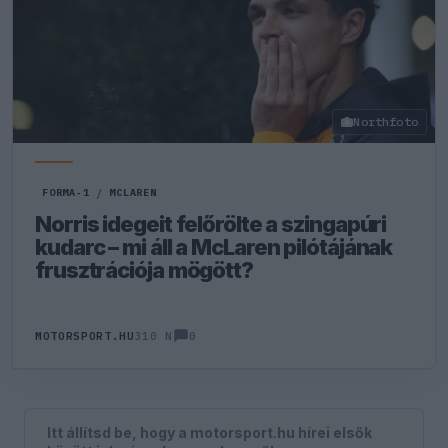
Northfoto
FORMA-1
/
MCLAREN
Norris idegeit felőrölte a szingapúri
kudarc – mi áll a McLaren pilótájának
frusztrációja mögött?
0
MOTORSPORT.HU
310 N
Itt állítsd be, hogy a motorsport.hu hírei elsők