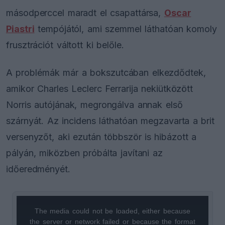
másodperccel maradt el csapattársa,
Oscar
Piastri
tempójától, ami szemmel láthatóan komoly
frusztrációt váltott ki belőle.
A problémák már a bokszutcában elkezdődtek,
amikor Charles Leclerc Ferrarija nekiütközött
Norris autójának, megrongálva annak első
szárnyát. Az incidens láthatóan megzavarta a brit
versenyzőt, aki ezután többször is hibázott a
pályán, miközben próbálta javítani az
időeredményét.
The media could not be loaded, either because
This
the server or network failed or because the format