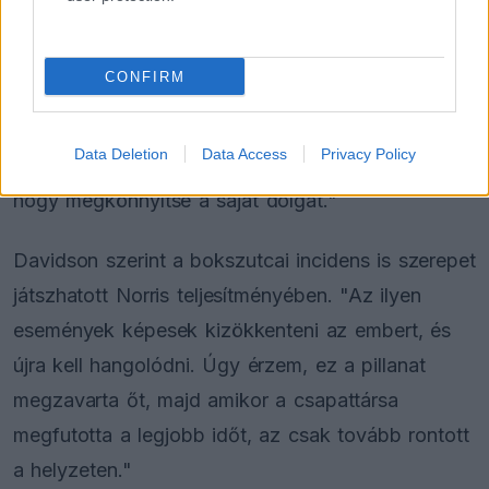
jellemző módon először magát hibáztatja, mielőtt
az autót vagy az adatokat vizsgálná. Általában
CONFIRM
képes a vállára venni a terhet és teljesíteni, hiszen
fantasztikus versenyző. Azonban most úgy tűnik,
Data Deletion
Data Access
Privacy Policy
nem működött együtt hatékonyan a mérnökével,
hogy megkönnyítse a saját dolgát."
Davidson szerint a bokszutcai incidens is szerepet
játszhatott Norris teljesítményében. "Az ilyen
események képesek kizökkenteni az embert, és
újra kell hangolódni. Úgy érzem, ez a pillanat
megzavarta őt, majd amikor a csapattársa
megfutotta a legjobb időt, az csak tovább rontott
a helyzeten."