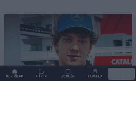
KEZDŐLAP
HÍREK
VIDEÓK
TABELLA
MENÜ
PIT LANE
/
MERCEDES
Kimi Antonelli nehezen viseli a
hirtelen jött hírnevet
A bajnokságot vezető Kimi Antonelli őszintén beszélt a
Forma–1-es népszerűség árnyoldalairól.