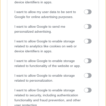
device identifiers in apps.
A nap végén Norris nem is próbálta szépíteni a
I want to allow my user data to be sent to
történteket. "Egyszerűen nehéz napom volt, nem
Google for online advertising purposes.
éreztem magam jól az autóban. Hiányoznak azok
I want to allow Google to send me
personalized advertising.
az érzések, amik tavaly megvoltak itt. Rengeteg
dolgon kell még javítanunk. Oscar gyors volt, így
I want to allow Google to enable storage
related to analytics like cookies on web or
nincs mire panaszkodnom azon kívül, hogy nem
device identifiers in apps.
végeztem jó munkát" – értékelt önkritikusan a brit
I want to allow Google to enable storage
pilóta.
related to functionality of the website or app.
Anthony Davidson, korábbi F1-es versenyző és a
I want to allow Google to enable storage
related to personalization.
Sky Sports szakértője részletesen elemezte Norris
I want to allow Google to enable storage
problémáit.
related to security, including authentication
functionality and fraud prevention, and other
"Láthatóan nincs megelégedve, de Landóra
user protection.