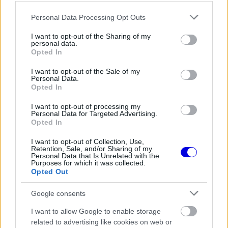
Please note that this website/app uses one or more Google
Personal Data Processing Opt Outs
EZEKET IS AJÁNLJUK
services and may gather and store information including but
not limited to your visit or usage behaviour. You may click to
I want to opt-out of the Sharing of my
personal data.
grant or deny consent to Google and its third-party tags to
Opted In
FORMA-1
use your data for below specified purposes in below Google
A Ferrari belső helyzete: Hamilton
consent section.
előnyben, Leclerc támogatást
I want to opt-out of the Sale of my
Personal Data.
igényelne
Opted In
I want to opt-out of processing my
Personal Data for Targeted Advertising.
PIT LANE
Opted In
Betörtek Lewis Hamilton
szerelmének villájába és elvitték az
I want to opt-out of Collection, Use,
autóját
Retention, Sale, and/or Sharing of my
Personal Data that Is Unrelated with the
Purposes for which it was collected.
Opted Out
FORMA-1
Google consents
Súlyos hiányosságra derült fény a
McLaren győztes autójánál
I want to allow Google to enable storage
related to advertising like cookies on web or