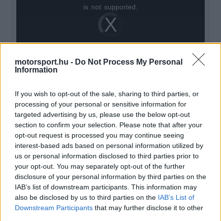
is
is not supported.
Video
a
Player
is
loading.
modal
window.
motorsport.hu -
Do Not Process My Personal
Information
If you wish to opt-out of the sale, sharing to third parties, or
Különösen árulkodó volt az a rádióbeszélgetés,
processing of your personal or sensitive information for
targeted advertising by us, please use the below opt-out
ami Norris és mérnöke, Will Joseph között zajlott.
section to confirm your selection. Please note that after your
Amikor Joseph azt javasolta, hogy "valószínűleg
opt-out request is processed you may continue seeing
interest-based ads based on personal information utilized by
gyorsabbak lehetnénk, ha most DRS nélkül
us or personal information disclosed to third parties prior to
mennénk néhány kört", Norris ingerülten reagált:
your opt-out. You may separately opt-out of the further
disclosure of your personal information by third parties on the
"De az autóm nem fél másodperccel lassabb,
IAB’s list of downstream participants. This information may
igaz? Az én vezetésem fél másodperccel
also be disclosed by us to third parties on the
IAB’s List of
Downstream Participants
that may further disclose it to other
lassabb."
third parties.