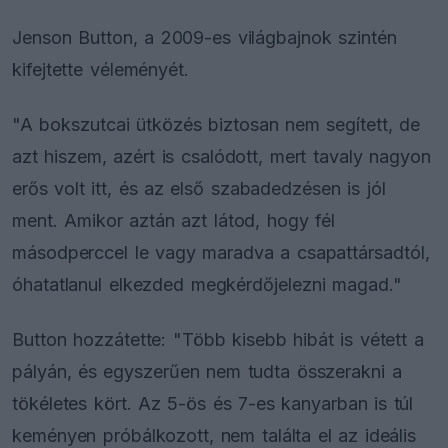
Jenson Button, a 2009-es világbajnok szintén
kifejtette véleményét.
"A bokszutcai ütközés biztosan nem segített, de
azt hiszem, azért is csalódott, mert tavaly nagyon
erős volt itt, és az első szabadedzésen is jól
ment. Amikor aztán azt látod, hogy fél
másodperccel le vagy maradva a csapattársadtól,
óhatatlanul elkezded megkérdőjelezni magad."
Button hozzátette: "Több kisebb hibát is vétett a
pályán, és egyszerűen nem tudta összerakni a
tökéletes kört. Az 5-ös és 7-es kanyarban is túl
keményen próbálkozott, nem találta el az ideális